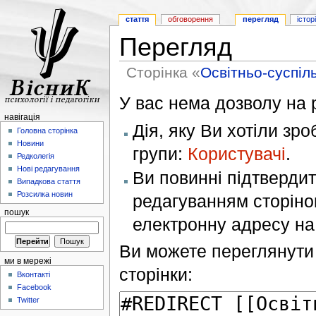
стаття
обговорення
перегляд
істор
Перегляд
Сторінка «
Освітньо-суспі
У вас нема дозволу на р
навігація
Дія, яку Ви хотіли зр
Головна сторінка
Новини
групи:
Користувачі
.
Редколегія
Нові редагування
Ви повинні підтверди
Випадкова стаття
Розсилка новин
редагуванням сторінок
пошук
електронну адресу н
Ви можете переглянути 
ми в мережі
сторінки:
Вконтакті
Facebook
Twitter