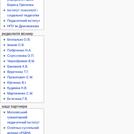
Бориса Грінченка
Інститут психології і
соціальної педагогіки
Педагогічний інститут
НПУ ім.Драгоманова
редколегія віснику
Безпалько О.В.
Іванов О.В.
Побірченко Н.А.
Сєргєєнкова О.П.
Чернобровкін В.М.
Бакланов К.В.
Веретенко Т.Г.
Прокопович Є.М.
Юрченко В.І.
Кудикіна Н.В.
Мартиненко С.М.
Бєлєнька Г.В.
наші партнери
Московський
гуманітарний
педагогічний інститут
Освітньо-суспільний
журнал «РІДНА