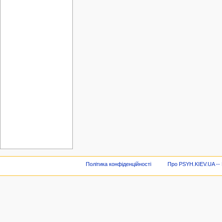
Політика конфіденційності
Про PSYH.KIEV.UA -- В