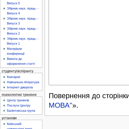
Випуск 5
Збірник наук. праць. -
Випуск 4
Збірник наук. праць. -
Випуск 3
Збірник наук. праць. -
Випуск 2
Збірник наук. праць. -
Випуск 1
Матеріали
конференції
Вимоги до
оформлення статті
студенту/аспіранту
Книгарня
Навчальна література
Інтернет-джерела
Повернення до сторінки
психологічні тренінги
Центр тренінгів
МОВА"
».
Послуги Центру
Балінтовська група
установи
Київський
університет імені