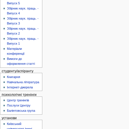
Випуск 5
Збірник наук. праць. -
Випуск 4
Збірник наук. праць. -
Випуск 3
Збірник наук. праць. -
Випуск 2
Збірник наук. праць. -
Випуск 1
Матеріали
конференції
Вимоги до
оформлення статті
студенту/аспіранту
Книгарня
Навчальна література
Інтернет-джерела
психологічні тренінги
Центр тренінгів
Послуги Центру
Балінтовська група
установи
Київський
університет імені