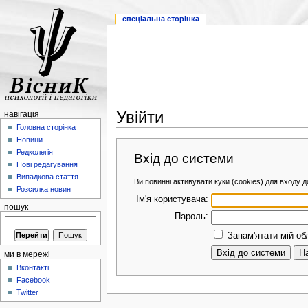
спеціальна сторінка
Увійти
навігація
Головна сторінка
Новини
Редколегія
Вхід до системи
Нові редагування
Випадкова стаття
Ви повинні активувати куки (cookies) для входу до
Розсилка новин
Ім'я користувача:
пошук
Пароль:
Запам'ятати мій об
ми в мережі
Вконтакті
Facebook
Twitter