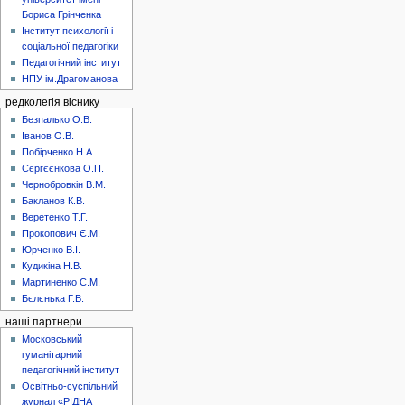
Бориса Грінченка
Інститут психології і
соціальної педагогіки
Педагогічний інститут
НПУ ім.Драгоманова
редколегія віснику
Безпалько О.В.
Іванов О.В.
Побірченко Н.А.
Сєргєєнкова О.П.
Чернобровкін В.М.
Бакланов К.В.
Веретенко Т.Г.
Прокопович Є.М.
Юрченко В.І.
Кудикіна Н.В.
Мартиненко С.М.
Бєлєнька Г.В.
наші партнери
Московський
гуманітарний
педагогічний інститут
Освітньо-суспільний
журнал «РІДНА