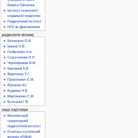
Бориса Грінченка
Інститут психології і
соціальної педагогіки
Педагогічний інститут
НПУ ім.Драгоманова
редколегія віснику
Безпалько О.В.
Іванов О.В.
Побірченко Н.А.
Сєргєєнкова О.П.
Чернобровкін В.М.
Бакланов К.В.
Веретенко Т.Г.
Прокопович Є.М.
Юрченко В.І.
Кудикіна Н.В.
Мартиненко С.М.
Бєлєнька Г.В.
наші партнери
Московський
гуманітарний
педагогічний інститут
Освітньо-суспільний
журнал «РІДНА