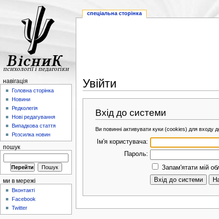
спеціальна сторінка
Увійти
навігація
Головна сторінка
Новини
Редколегія
Вхід до системи
Нові редагування
Випадкова стаття
Ви повинні активувати куки (cookies) для входу до
Розсилка новин
Ім'я користувача:
пошук
Пароль:
Запам'ятати мій об
ми в мережі
Вконтакті
Facebook
Twitter