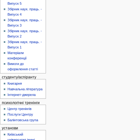
Випуск 5
Збірник наук. праць. -
Випуск 4
Збірник наук. праць. -
Випуск 3
Збірник наук. праць. -
Випуск 2
Збірник наук. праць. -
Випуск 1
Матеріали
конференції
Вимоги до
оформлення статті
студенту/аспіранту
Книгарня
Навчальна література
Інтернет-джерела
психологічні тренінги
Центр тренінгів
Послуги Центру
Балінтовська група
установи
Київський
університет імені