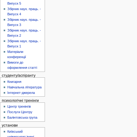
Випуск 5
Збірник наук. праць. -
Випуск 4
Збірник наук. праць. -
Випуск 3
Збірник наук. праць. -
Випуск 2
Збірник наук. праць. -
Випуск 1
Матеріали
конференції
Вимоги до
оформлення статті
студенту/аспіранту
Книгарня
Навчальна література
Інтернет-джерела
психологічні тренінги
Центр тренінгів
Послуги Центру
Балінтовська група
установи
Київський
університет імені