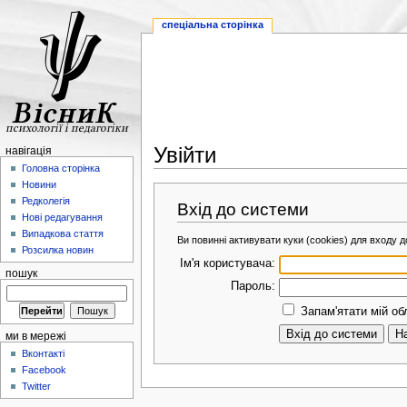
спеціальна сторінка
Увійти
навігація
Головна сторінка
Новини
Редколегія
Вхід до системи
Нові редагування
Випадкова стаття
Ви повинні активувати куки (cookies) для входу до
Розсилка новин
Ім'я користувача:
пошук
Пароль:
Запам'ятати мій об
ми в мережі
Вконтакті
Facebook
Twitter