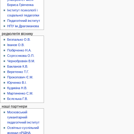
Бориса Грінченка
Інститут психології і
соціальної педагогіки
Педагогічний інститут
НПУ ім.Драгоманова
редколегія віснику
Безпалько О.В.
Іванов О.В.
Побірченко Н.А.
Сєргєєнкова О.П.
Чернобровкін В.М.
Бакланов К.В.
Веретенко Т.Г.
Прокопович Є.М.
Юрченко В.І.
Кудикіна Н.В.
Мартиненко С.М.
Бєлєнька Г.В.
наші партнери
Московський
гуманітарний
педагогічний інститут
Освітньо-суспільний
журнал «РІДНА