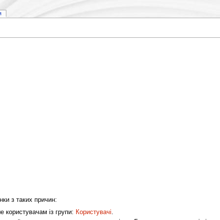
я
нки з таких причин:
ше користувачам із групи:
Користувачі
.