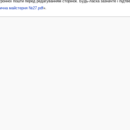
ронної пошти перед редагуванням сторінок. Будь-ласка зазначте і підт
ична майстерня №27.pdf
».