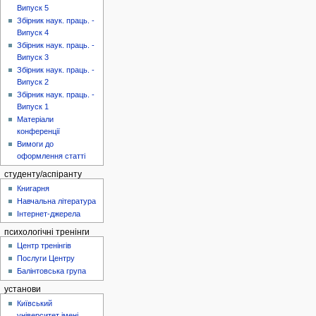
Випуск 5
Збірник наук. праць. -
Випуск 4
Збірник наук. праць. -
Випуск 3
Збірник наук. праць. -
Випуск 2
Збірник наук. праць. -
Випуск 1
Матеріали
конференції
Вимоги до
оформлення статті
студенту/аспіранту
Книгарня
Навчальна література
Інтернет-джерела
психологічні тренінги
Центр тренінгів
Послуги Центру
Балінтовська група
установи
Київський
університет імені