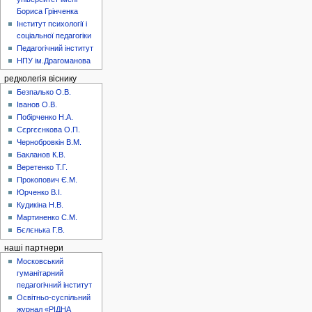
Бориса Грінченка
Інститут психології і
соціальної педагогіки
Педагогічний інститут
НПУ ім.Драгоманова
редколегія віснику
Безпалько О.В.
Іванов О.В.
Побірченко Н.А.
Сєргєєнкова О.П.
Чернобровкін В.М.
Бакланов К.В.
Веретенко Т.Г.
Прокопович Є.М.
Юрченко В.І.
Кудикіна Н.В.
Мартиненко С.М.
Бєлєнька Г.В.
наші партнери
Московський
гуманітарний
педагогічний інститут
Освітньо-суспільний
журнал «РІДНА