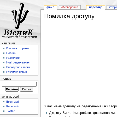
файл
обговорення
перегляд
історі
Помилка доступу
навігація
Головна сторінка
Новини
Редколегія
Нові редагування
Випадкова стаття
Розсилка новин
пошук
ми в мережі
Вконтакті
У вас нема дозволу на редагування цієї сторі
Facebook
Twitter
Дія, яку Ви хотіли зробити, дозволена ли