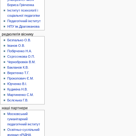
Бориса Грінченка
Інститут психології і
соціальної педагогіки
Педагогічний інститут
НПУ ім.Драгоманова
редколегія віснику
Безпалько О.В.
Іванов О.В.
Побірченко Н.А.
Сєргєєнкова О.П.
Чернобровкін В.М.
Бакланов К.В.
Веретенко Т.Г.
Прокопович Є.М.
Юрченко В.І.
Кудикіна Н.В.
Мартиненко С.М.
Бєлєнька Г.В.
наші партнери
Московський
гуманітарний
педагогічний інститут
Освітньо-суспільний
журнал «РІДНА