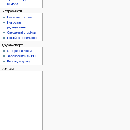
МОВА»
інструменти
Посилання сюди
Пов'язані
редагування
Спеціальні сторінки
Постійне посилання
друк/експорт
Створення книги
Завантажити як PDF
Версія до друку
реклама