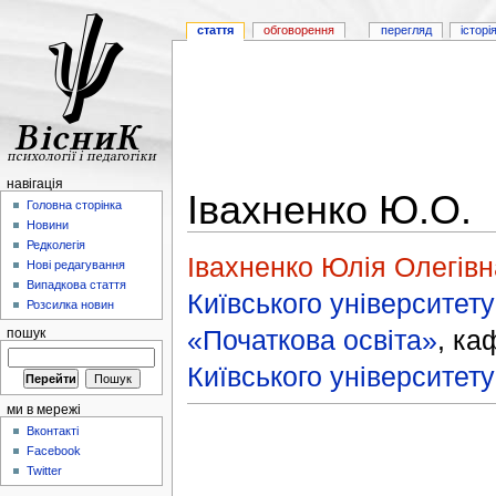
стаття
обговорення
перегляд
історі
навігація
Івахненко Ю.О.
Головна сторінка
Новини
Редколегія
Івахненко Юлія Олегівн
Нові редагування
Випадкова стаття
Київського університету
Розсилка новин
«Початкова освіта»
, к
пошук
Київського університету
ми в мережі
Вконтакті
Facebook
Twitter