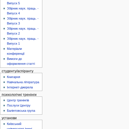
Випуск 5
Збірник наук. праць. -
Випуск 4
Збірник наук. праць. -
Випуск 3
Збірник наук. праць. -
Випуск 2
Збірник наук. праць. -
Випуск 1
Матеріали
конференції
Вимоги до
оформлення статті
студенту/аспіранту
Книгарня
Навчальна література
Інтернет-джерела
психологічні тренінги
Центр тренінгів
Послуги Центру
Балінтовська група
установи
Київський
університет імені