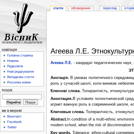
стаття
обговорення
перегляд
історі
Агеева Л.Е. Этнокультур
навігація
Головна сторінка
Новини
Агеева Л.Е.
- кандидат педагогических наук,
Редколегія
ЭТ
Нові редагування
Випадкова стаття
Анотація.
В умовах поліетнічного середовища
Розсилка новин
роль у сучасній школі, коли виникає небезпе
пошук
Ключові слова.
Толерантність, етнокультурна
Аннотация.
В условиях полиэтнической сред
играет важную роль в современной школе, ко
ми в мережі
Ключевые слова.
Толерантность, этнокульт
Вконтакті
Abstract.
In condition of a multi-ethnic environm
Facebook
modern school, when the risk of discrimination b
Twitter
Key words.
Tolerance, ethno-cultural competence,