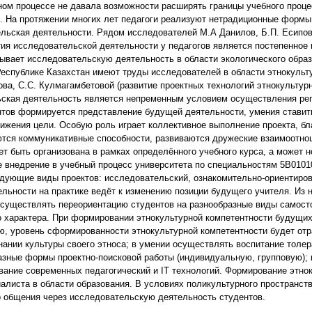
ном процессе не давала возможности расширять границы учебного проце
 На протяжении многих лет педагоги реализуют нетрадиционные формы 
льская деятельности. Рядом исследователей М.А Данилов, Б.П. Есипов,
тия исследовательской деятельности у педагогов является постепенное 
вает исследовательскую деятельность в области экологического образ
Республике Казахстан имеют труды исследователей в области этнокульту
, С.С. Кулмагамбетовой (развитие проектных технологий этнокультурно
ьская деятельность является непременным условием осуществления рег
ентов формируется представление будущей деятельности, умения ставить
ижения цели. Особую роль играет коллективное выполнение проекта, бл
ются коммуникативные способности, развиваются дружеские взаимоотнош
 быть организована в рамках определённого учебного курса, а может но
 внедрение в учебный процесс университета по специальностям 5В01010
дующие виды проектов: исследовательский, ознакомительно-ориентирово
льности на практике ведёт к изменению позиции будущего учителя. Из н
существлять переориентацию студентов на разнообразные виды самосто
о характера. При формировании этнокультурной компетентности будущих
ю, уровень сформированности этнокультурной компетентности будет отр
нании культуры своего этноса; в умении осуществлять воспитание толер
зные формы проектно-поисковой работы (индивидуальную, групповую); и
вание современных педагогический и IT технологий. Формирование этн
алиста в области образования. В условиях поликультурного пространс
 общения через исследовательскую деятельность студентов.