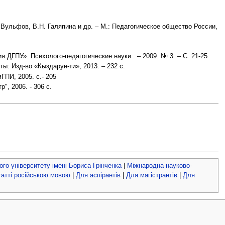
Вульфов, В.Н. Галяпина и др. – М.: Педагогическое общество России,
 ДГПУ». Психолого-педагогические науки . – 2009. № 3. – С. 21-25.
ы: Изд-во «Кыздарун-ти», 2013. – 232 с.
ГПИ, 2005. с.- 205
, 2006. - 306 с.
ого університету імені Бориса Грінченка
|
Міжнародна науково-
атті російською мовою
|
Для аспірантів
|
Для магістрантів
|
Для