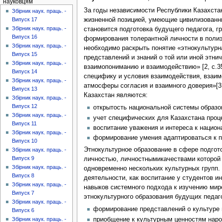
науковцям
За годы независимости Республики Казахста
Збірник наук. праць. -
жизненной позицией, умеющие цивилизованны
Випуск 17
Збірник наук. праць. -
становится подготовка будущего педагога, г
Випуск 16
формирования толерантной личности в полиэт
Збірник наук. праць. -
необходимо раскрыть понятие «этнокультурн
Випуск 15
представлений и знаний о той или иной этн
Збірник наук. праць. -
взаимопониманию и взаимодействию» [2, c.3
Випуск 14
специфику и условия взаимодействия, взаим
Збірник наук. праць. -
атмосферы согласия и взаимного доверия»[3
Випуск 13
Казахстан являются:
Збірник наук. праць. -
Випуск 12
открытость национальной системы образов
Збірник наук. праць. -
учет специфических для Казахстана проце
Випуск 11
воспитание уважения и интереса к национ
Збірник наук. праць. -
формирование умения адаптироваться к по
Випуск 10
Этнокультурное образование в сфере подгото
Збірник наук. праць. -
Випуск 9
личностью, личностнымикачествами которой б
Збірник наук. праць. -
одновременно нескольких культурных групп.
Випуск 8
деятельности, как воспитание у студентов и
Збірник наук. праць. -
навыков системного подхода к изучению мир
Випуск 7
этнокультурного образования будущих педаго
Збірник наук. праць. -
формирование представлений о культуре 
Випуск 6
приобщение к культурным ценностям наро
Збірник наук. праць. -