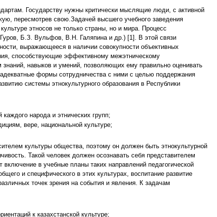
ндартам. Государству нужны критически мыслящие люди, с активной
жую, пересмотрев свою.Задачей высшего учебного заведения
культуре этносов не только страны, но и мира. Процесс
ов, Б.З. Вульфов, В.Н. Галяпина и др.) [1]. В этой связи
чности, выражающееся в наличии совокупности объективных
дения, способствующие эффективному межэтническому
м знаний, навыков и умений, позволяющих ему правильно оценивать
ь адекватные формы сотрудничества с ними с целью поддержания
азвитию системы этнокультурного образования в Республики
 каждого народа и этнических групп;
дициям, вере, национальной культуре;
осителем культуры общества, поэтому он должен быть этнокультурной
вчивость. Такой человек должен осознавать себя представителем
т включение в учебные планы таких направлений педагогической
общего и специфического в этих культурах, воспитание развитие
азличных точек зрения на события и явления. К задачам
иентаций к казахстанской культуре;