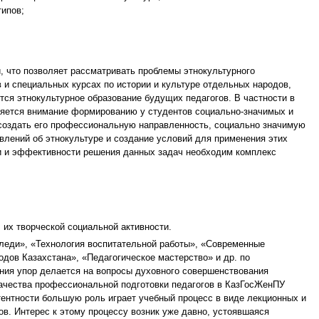
ипов;
, что позволяет рассматривать проблемы этнокультурного
 и специальных курсах по истории и культуре отдельных народов,
ся этнокультурное образование будущих педагогов. В частности в
еляется внимание формированию у студентов социально-значимых и
ссоздать его профессиональную направленность, социально значимую
влений об этнокультуре и создание условий для применения этих
ли и эффективности решения данных задач необходим комплекс
 их творческой социальной активности.
 леди», «Технология воспитательной работы», «Современные
одов Казахстана», «Педагогическое мастерство» и др. по
ения упор делается на вопросы духовного совершенствования
качества профессиональной подготовки педагогов в КазГосЖенПУ
ентности большую роль играет учебный процесс в виде лекционных и
в. Интерес к этому процессу возник уже давно, устоявшаяся