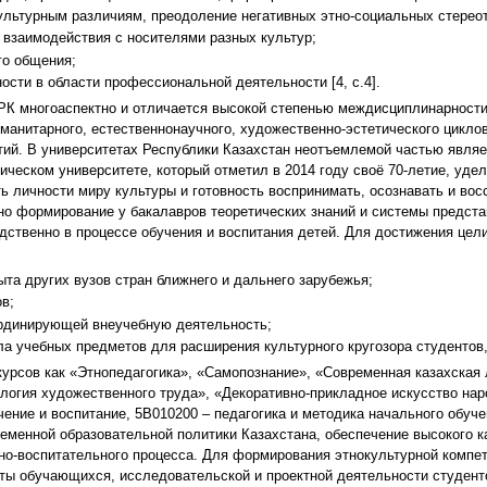
ультурным различиям, преодоление негативных этно-социальных стереот
 взаимодействия с носителями разных культур;
о общения;
сти в области профессиональной деятельности [4, c.4].
РК многоаспектно и отличается высокой степенью междисциплинарности
манитарного, естественнонаучного, художественно-эстетического циклов
ий. В университетах Республики Казахстан неотъемлемой частью являет
ическом университете, который отметил в 2014 году своё 70-летие, уд
ь личности миру культуры и готовность воспринимать, осознавать и во
но формирование у бакалавров теоретических знаний и системы предста
едственно в процессе обучения и воспитания детей. Для достижения це
ыта других вузов стран ближнего и дальнего зарубежья;
в;
ординирующей внеучебную деятельность;
а учебных предметов для расширения культурного кругозора студентов,
 курсов как «Этнопедагогика», «Самопознание», «Современная казахская
ология художественного труда», «Декоративно-прикладное искусство нар
ение и воспитание, 5В010200 – педагогика и методика начального обуч
ременной образовательной политики Казахстана, обеспечение высокого 
но-воспитательного процесса. Для формирования этнокультурной компет
оты обучающихся, исследовательской и проектной деятельности студенто