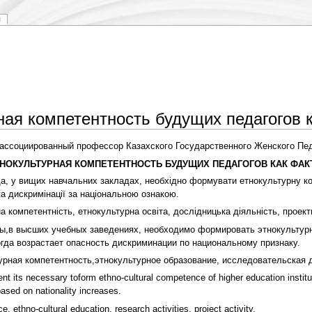
я
ная компетентность будущих педагогов 
 ассоциированный профессор Казахского Государственного Женского Педа
НОКУЛЬТУРНАЯ КОМПЕТЕНТНОСТЬ БУДУЩИХ ПЕДАГОГОВ КАК ФАК
, у вищих навчальних закладах, необхідно формувати етнокультурну ком
ка дискримінації за національною ознакою.
 компетентність, етнокультурна освіта, дослідницька діяльність, проект
ы,в высших учебных заведениях, необходимо формировать этнокультурн
гда возрастает опасность дискриминации по национальному признаку.
урная компетентность,этнокультурное образование, исследовательская д
ent its necessary toform ethno-cultural competence of higher education institut
ased on nationality increases.
 ethno-cultural education, research activities, project activity.