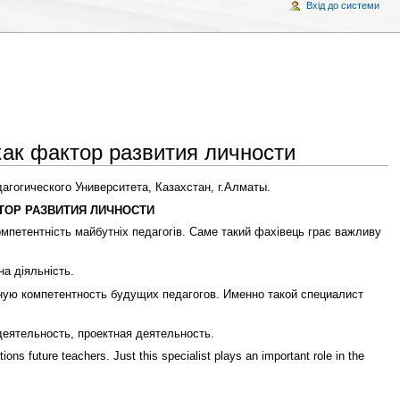
Вхід до системи
как фактор развития личности
гогического Университета, Казахстан, г.Алматы.
ТОР РАЗВИТИЯ ЛИЧНОСТИ
петентність майбутніх педагогів. Саме такий фахівець грає важливу
на діяльність.
ую компетентность будущих педагогов. Именно такой специалист
еятельность, проектная деятельность.
ions future teachers. Just this specialist plays an important role in the