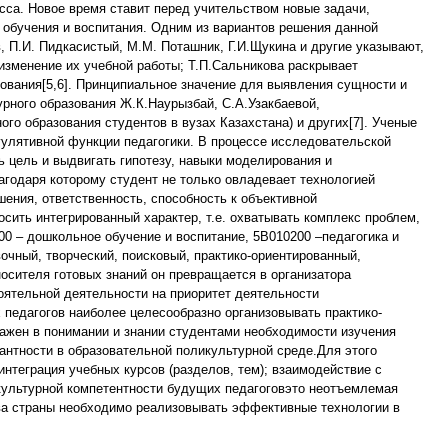
сса. Новое время ставит перед учительством новые задачи,
обучения и воспитания. Одним из вариантов решения данной
 П.И. Пидкасистый, М.М. Поташник, Г.И.Щукина и другие указывают,
изменение их учебной работы; Т.П.Сальникова раскрывает
ования[5,6]. Принципиальное значение для выявления сущности и
рного образования Ж.К.Наурызбай, С.А.Узакбаевой,
го образования студентов в вузах Казахстана) и других[7]. Ученые
улятивной функции педагогики. В процессе исследовательской
 цель и выдвигать гипотезу, навыки моделирования и
агодаря которому студент не только овладевает технологией
ения, ответственность, способность к объективной
сить интегрированный характер, т.е. охватывать комплекс проблем,
0 – дошкольное обучение и воспитание, 5В010200 –педагогика и
чный, творческий, поисковый, практико-ориентированный,
осителя готовых знаний он превращается в организатора
ятельной деятельности на приоритет деятельности
 педагогов наиболее целесообразно организовывать практико-
ажен в понимании и знании студентами необходимости изучения
антности в образовательной поликультурной среде.Для этого
нтеграция учебных курсов (разделов, тем); взаимодействие с
окультурной компетентности будущих педагоговэто неотъемлемая
тва страны необходимо реализовывать эффективные технологии в