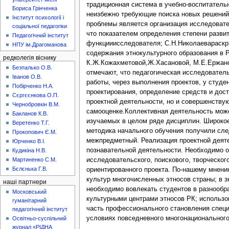
традиционная система в учебно-воспитатель
Бориса Грінченка
неизбежно требующие поиска новых решений.
Інститут психології і
проблемы является организация исследовате
соціальної педагогіки
что показателем определения степени разви
Педагогічний інститут
функцииисследователя; С.Н.Николаевараскры
НПУ ім.Драгоманова
содержания этнокультурного образования в 
редколегія віснику
К.Ж.Кожахметовой,Ж.Хасановой, М.Е.Ержанова
Безпалько О.В.
отмечают, что педагогическая исследовател
Іванов О.В.
работы, через выполнения проектов, у студ
Побірченко Н.А.
проектирования, определение средств и дост
Сєргєєнкова О.П.
проектной деятельности, но и совершенству
Чернобровкін В.М.
самооценке.Коллективная деятельность может
Бакланов К.В.
изучаемых в целом ряде дисциплин. Широкое
Веретенко Т.Г.
методика начального обучения получили сле
Прокопович Є.М.
межпредметный. Реализация проектной деяте
Юрченко В.І.
познавательной деятельности. Необходимо о
Кудикіна Н.В.
Мартиненко С.М.
исследовательского, поискового, творческог
Бєлєнька Г.В.
ориентированного проекта. По-нашему мнени
культур многочисленных этносов страны; в з
наші партнери
необходимо вовлекать студентов в разнообра
Московський
культурными центрами этносов РК; использо
гуманітарний
часть профессионального становления специ
педагогічний інститут
условиях повседневного многонационального
Освітньо-суспільний
журнал «РІДНА