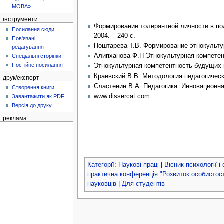
МОВА»
інструменти
Формирование толерантной личности в пол
Посилання сюди
2004. – 240 с.
Пов'язані
Поштарева Т.В. Формирование этнокультурн
редагування
Алипханова Ф.Н Этнокультурная компетентн
Спеціальні сторінки
Постійне посилання
Этнокультурная компетентность будущих пе
Краевский В.В. Методология педагогическ
друк/експорт
Сластенин В.А. Педагогика: Инновационная
Створення книги
www.dissercat.com
Завантажити як PDF
Версія до друку
реклама
Категорії
:
Наукові праці
|
Вісник психології і
практична конференція "Розвиток особистості
науковців
|
Для студентів