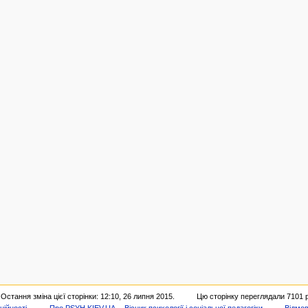
Остання зміна цієї сторінки: 12:10, 26 липня 2015.
Цю сторінку переглядали 7101 
ційності
Про PSYH.KIEV.UA -- Вісник психології і соціальної педагогіки
Відмов