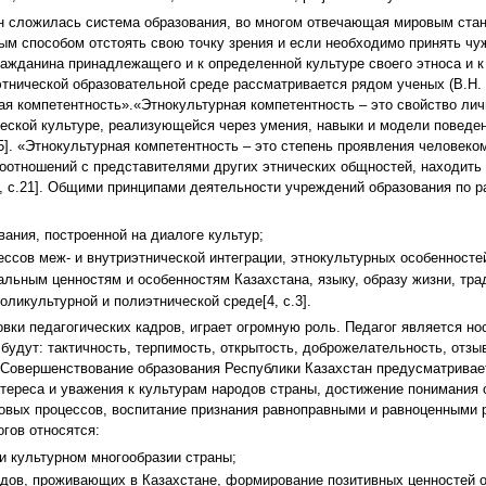
н сложилась система образования, во многом отвечающая мировым ста
м способом отстоять свою точку зрения и если необходимо принять чу
ражданина принадлежащего и к определенной культуре своего этноса и к 
нической образовательной среде рассматривается рядом ученых (В.Н. Гур
ая компетентность».«Этнокультурная компетентность – это свойство ли
ической культуре, реализующейся через умения, навыки и модели пове
5]. «Этнокультурная компетентность – это степень проявления человеко
оотношений с представителями других этнических общностей, находит
, c.21]. Общими принципами деятельности учреждений образования по р
ания, построенной на диалоге культур;
ссов меж- и внутриэтнической интеграции, этнокультурных особенностей
альным ценностям и особенностям Казахстана, языку, образу жизни, тра
ликультурной и полиэтнической среде[4, c.3].
вки педагогических кадров, играет огромную роль. Педагог является н
удут: тактичность, терпимость, открытость, доброжелательность, отзы
 Совершенствование образования Республики Казахстан предусматривае
нтереса и уважения к культурам народов страны, достижение понимания 
овых процессов, воспитание признания равноправными и равноценными р
гов относятся:
и культурном многообразии страны;
дов, проживающих в Казахстане, формирование позитивных ценностей ор