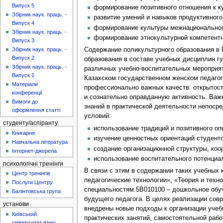
Випуск 5
формирование позитивного отношения к к
Збірник наук. праць. -
развитие умений и навыков продуктивного
Випуск 4
формирование культуры межнациональног
Збірник наук. праць. -
формирование этнокультурной компетентно
Випуск 3
Содержание поликультурного образования в 
Збірник наук. праць. -
Випуск 2
образования в составе учебных дисциплин гу
Збірник наук. праць. -
различных учебно-воспитательных мероприят
Випуск 1
Казахском государственном женском педагог
Матеріали
профессионально важных качеств: открытост
конференції
и сознательно оправданную активность. Важ
Вимоги до
знаний в практической деятельности непоср
оформлення статті
условий:
студенту/аспіранту
использование традиций и позитивного оп
Книгарня
изучение ценностных ориентаций студенто
Навчальна література
создание организационной структуры, ко
Інтернет-джерела
использование воспитательного потенциал
психологічні тренінги
В связи с этим в содержании таких учебных
Центр тренінгів
педагогические технологии», «Теория и техн
Послуги Центру
специальностям 5В010100 – дошкольное обуч
Балінтовська група
будущего педагога. В целях реализации сов
установи
внедрены новые подходы к организации учеб
Київський
практических занятий, самостоятельной раб
університет імені