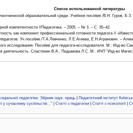
Список использованной литературы
иэтнической образовательной среде. Учебное пособие /В.Н. Гуров, Б.З. 
ой компетентности //Педагогика. – 2005. – № 3. – С. 35–42.
ость как компонент профессиональной готовности педагога // «Известия
дагогов: Уч.пособие./Т.А.Левченко, Л.Е.Агеева, Е.Н.Агранович. – Алмат
ого исследования: Пособие для педагога-исследователя. М.: Изд-во Сам
 деятельность. Сластенин В.А., Подымова Л.С. М.: ИЧП "Изд-во Магистр"
 соціальної педагогіки. Збірник наук. праць
|
Педагогічний інститут Київськ
 у сучасному суспільстві..."
|
Статті з педагогіки
|
Статті з психології
|
Ст