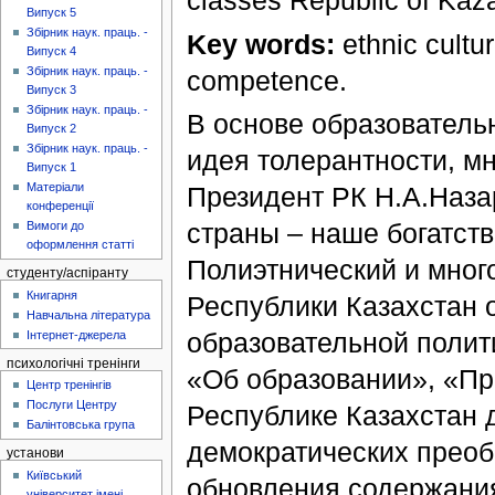
classes Republic of Kaz
Випуск 5
Збірник наук. праць. -
Key words:
ethnic cultu
Випуск 4
Збірник наук. праць. -
сompetence.
Випуск 3
Збірник наук. праць. -
В основе образователь
Випуск 2
Збірник наук. праць. -
идея толерантности, м
Випуск 1
Матеріали
Президент РК Н.А.Наза
конференції
страны – наше богатств
Вимоги до
оформлення статті
Полиэтнический и мно
студенту/аспіранту
Книгарня
Республики Казахстан 
Навчальна література
образовательной полити
Інтернет-джерела
психологічні тренінги
«Об образовании», «Пр
Центр тренінгів
Послуги Центру
Республике Казахстан 
Балінтовська група
демократических преоб
установи
Київський
обновления содержания
університет імені