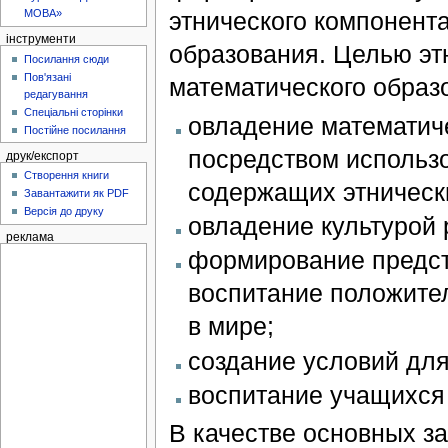
этнического компонент
МОВА»
інструменти
образования. Целью эт
Посилання сюди
Пов'язані
математического образ
редагування
Спеціальні сторінки
овладение математич
Постійне посилання
посредством использ
друк/експорт
Створення книги
содержащих этническ
Завантажити як PDF
Версія до друку
овладение культурой 
реклама
формирование предст
воспитание положите
в мире;
создание условий для
воспитание учащихся 
В качестве основных за