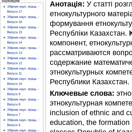
науковцям
Анотація:
У статті роз
Збірник наук. праць. -
етнокультурного матеріа
Випуск 17
Збірник наук. праць. -
формування етнокультур
Випуск 16
Збірник наук. праць. -
Республіки Казахстан.
Випуск 15
Збірник наук. праць. -
компонент, етнокультур
Випуск 14
Збірник наук. праць. -
рассматриваются вопро
Випуск 13
Збірник наук. праць. -
содержание математич
Випуск 12
Збірник наук. праць. -
этнокультурных компет
Випуск 11
Збірник наук. праць. -
Республики Казахстан.
Випуск 10
Збірник наук. праць. -
Ключевые слова:
этно
Випуск 9
Збірник наук. праць. -
этнокультурная компет
Випуск 8
Збірник наук. праць. -
inclusion of ethnic and c
Випуск 7
education, the formation
Збірник наук. праць. -
Випуск 6
Збірник наук. праць. -