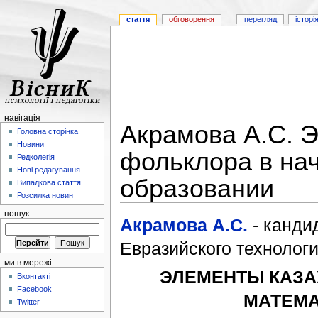
стаття
обговорення
перегляд
історі
навігація
Акрамова А.С. 
Головна сторінка
Новини
фольклора в на
Редколегія
Нові редагування
образовании
Випадкова стаття
Розсилка новин
пошук
Акрамова А.С.
- кандид
Евразийского технологи
ми в мережі
ЭЛЕМЕНТЫ КАЗА
Вконтакті
Facebook
МАТЕМА
Twitter