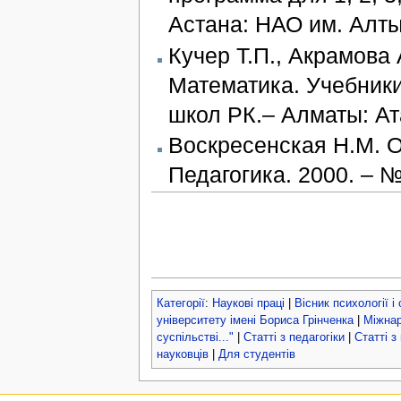
Астана: НАО им. Алтын
Кучер Т.П., Акрамова 
Математика. Учебники
школ РК.– Алматы: Ата
Воскресенская Н.М. О
Педагогика. 2000. – №
Категорії
:
Наукові праці
|
Вісник психології і
університету імені Бориса Грінченка
|
Міжнар
суспільстві..."
|
Статті з педагогіки
|
Статті з
науковців
|
Для студентів