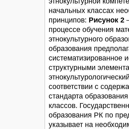
этнокультурной компет
начальных классах нео
принципов:
Рисунок 2
–
процессе обучения мат
этнокультурного образ
образования предполаг
систематизированное и
структурными элемента
этнокультурологически
соответствии с содерж
стандарта образования
классов. Государствен
образования РК по пре
указывает на необходи