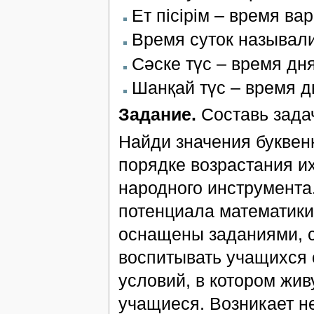
Ет пісірім – время вар
Время суток называли 
Сәске түс – время дня,
Шанқай түс – время дн
Задание.
Составь задач
Найди значения букве
порядке возрастания их
народного инструмента
потенциала математики
оснащены заданиями, с
воспитывать учащихся
условий, в котором жив
учащиеся. Возникает н