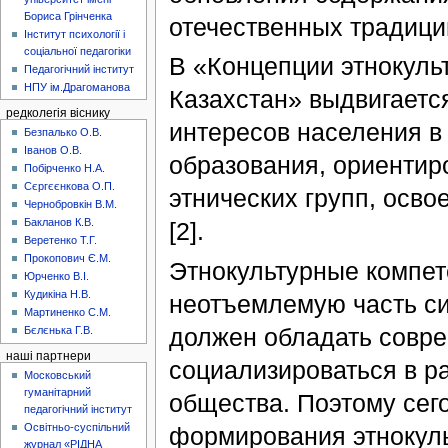
Бориса Грінченка
отечественных традиций
Інститут психології і
соціальної педагогіки
В «Концепции этнокуль
Педагогічний інститут
НПУ ім.Драгоманова
Казахстан» выдвигаетс
редколегія віснику
интересов населения в
Безпалько О.В.
Іванов О.В.
образования, ориентир
Побірченко Н.А.
Сєргєєнкова О.П.
этнических групп, осво
Чернобровкін В.М.
Бакланов К.В.
[2].
Веретенко Т.Г.
Прокопович Є.М.
Этнокультурные компет
Юрченко В.І.
Кудикіна Н.В.
неотъемлемую часть с
Мартиненко С.М.
должен обладать совр
Бєлєнька Г.В.
наші партнери
социализироваться в р
Московський
гуманітарний
общества. Поэтому сег
педагогічний інститут
Освітньо-суспільний
формирования этнокуль
журнал «РІДНА