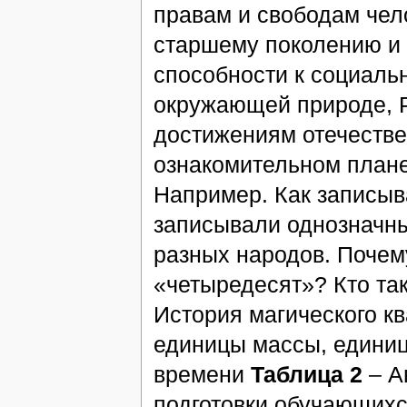
правам и свободам чел
старшему поколению и 
способности к социаль
окружающей природе, Р
достижениям отечестве
ознакомительном плане
Например. Как записыв
записывали однозначны
разных народов. Почему
«четыредесят»? Кто та
История магического кв
единицы массы, едини
времени
Таблица 2
– А
подготовки обучающихс