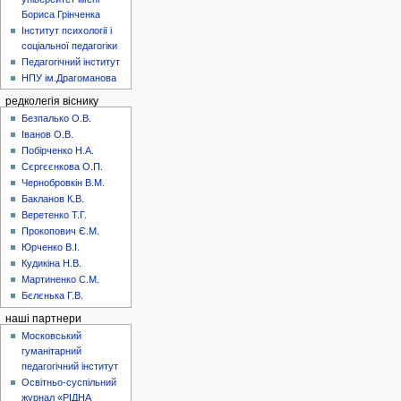
Бориса Грінченка
Інститут психології і
соціальної педагогіки
Педагогічний інститут
НПУ ім.Драгоманова
редколегія віснику
Безпалько О.В.
Іванов О.В.
Побірченко Н.А.
Сєргєєнкова О.П.
Чернобровкін В.М.
Бакланов К.В.
Веретенко Т.Г.
Прокопович Є.М.
Юрченко В.І.
Кудикіна Н.В.
Мартиненко С.М.
Бєлєнька Г.В.
наші партнери
Московський
гуманітарний
педагогічний інститут
Освітньо-суспільний
журнал «РІДНА