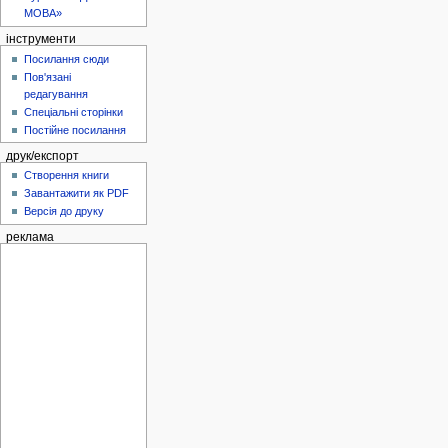
МОВА»
інструменти
Посилання сюди
Пов'язані
редагування
Спеціальні сторінки
Постійне посилання
друк/експорт
Створення книги
Завантажити як PDF
Версія до друку
реклама