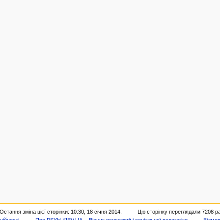
Остання зміна цієї сторінки: 10:30, 18 січня 2014.
Цю сторінку переглядали 7208 ра
ційності
Про PSYH.KIEV.UA -- Вісник психології і соціальної педагогіки
Відмов