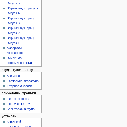
Випуск 5
Збірник наук. праць. -
Випуск 4
Збірник наук. праць. -
Випуск 3
Збірник наук. праць. -
Випуск 2
Збірник наук. праць. -
Випуск 1
Матеріали
конференції
Вимоги до
оформлення статті
студенту/аспіранту
Книгарня
Навчальна література
Інтернет-джерела
психологічні тренінги
Центр тренінгів
Послуги Центру
Балінтовська група
установи
Київський
університет імені