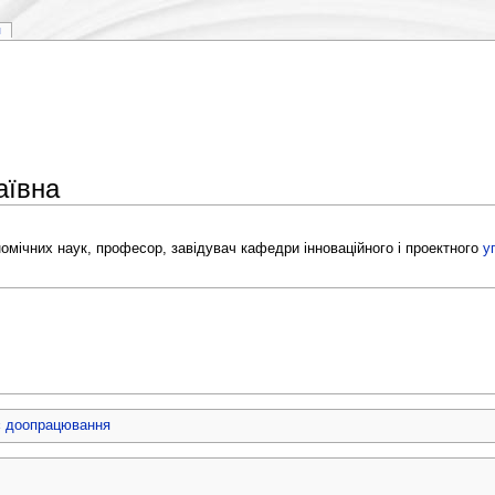
я
аївна
номічних наук, професор, завідувач кафедри інноваційного і проектного
у
є доопрацювання