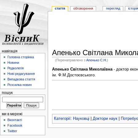
стаття
обговорення
перегляд
історі
Апенько Світлана Микол
навігація
Головна сторінка
(Перенаправлено з
Апенько С.Н.
)
Новини
Редколегія
Апенько Світлана Миколаївна
- доктор еко
Нові редагування
ім. Ф.М.Достоєвського.
Випадкова стаття
Розсилка новин
пошук
ми в мережі
Категорії
:
Науковці
|
Доктори наук
|
Потребу
Вконтакті
Facebook
Twitter