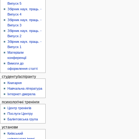
Випуск 5
Збірник наук. праць. -
Випуск 4
Збірник наук. праць. -
Випуск 3
Збірник наук. праць. -
Випуск 2
Збірник наук. праць. -
Випуск 1
Матеріали
конференції
Вимоги до
оформлення статті
студенту/аспіранту
Книгарня
Навчальна література
Інтернет-джерела
психологічні тренінги
Центр тренінгів
Послуги Центру
Балінтовська група
установи
Київський
університет імені