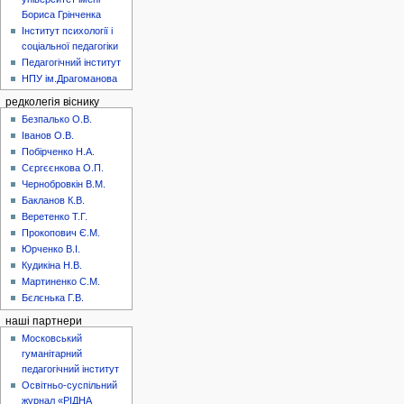
Бориса Грінченка
Інститут психології і
соціальної педагогіки
Педагогічний інститут
НПУ ім.Драгоманова
редколегія віснику
Безпалько О.В.
Іванов О.В.
Побірченко Н.А.
Сєргєєнкова О.П.
Чернобровкін В.М.
Бакланов К.В.
Веретенко Т.Г.
Прокопович Є.М.
Юрченко В.І.
Кудикіна Н.В.
Мартиненко С.М.
Бєлєнька Г.В.
наші партнери
Московський
гуманітарний
педагогічний інститут
Освітньо-суспільний
журнал «РІДНА