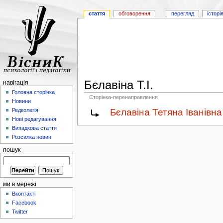
стаття
обговорення
перегляд
історі
Бєлавіна Т.І.
навігація
Головна сторінка
Сторінка-перенаправлення
Новини
Бєлавіна Тетяна Іванівна
Редколегія
Нові редагування
Випадкова стаття
Розсилка новин
пошук
ми в мережі
Вконтакті
Facebook
Twitter