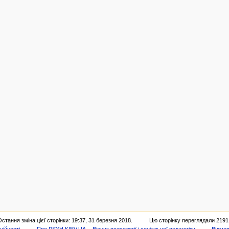
Остання зміна цієї сторінки: 19:37, 31 березня 2018.
Цю сторінку переглядали 2191
ційності
Про PSYH.KIEV.UA -- Вісник психології і соціальної педагогіки
Відмов