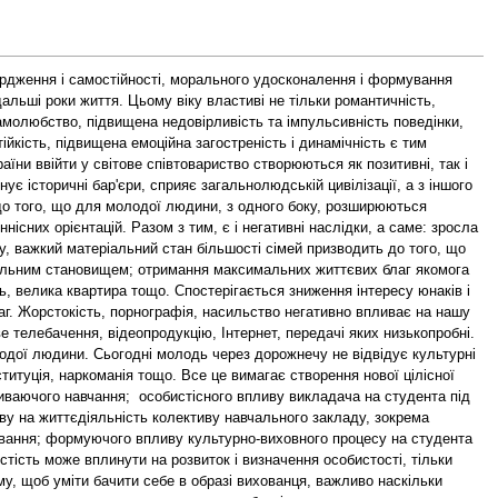
ердження і самостійності, морального удосконалення і формування
дальші роки життя. Цьому віку властиві не тільки романтичність,
самолюбство, підвищена недовірливість та імпульсивність поведінки,
йкість, підвищена емоційна загостреність і динамічність є тим
їни ввійти у світове співтовариство створюються як позитивні, так і
ує історичні бар'єри, сприяє загальнолюдській цивілізації, а з іншого
 до того, що для молодої людини, з одного боку, розширюються
нісних орієнтацій. Разом з тим, є і негативні наслідки, а саме: зросла
у, важкий матеріальний стан більшості сімей призводить до того, що
ріальним становищем; отримання максимальних життєвих благ якомога
ь, велика квартира тощо. Спостерігається зниження інтересу юнаків і
аг. Жорстокість, порнографія, насильство негативно впливає на нашу
 телебачення, відеопродукцію, Інтернет, передачі яких низькопробні.
одої людини. Сьогодні молодь через дорожнечу не відвідує культурні
итуція, наркоманія тощо. Все це вимагає створення нової цілісної
виваючого навчання; особистісного впливу викладача на студента під
иву на життєдіяльність колективу навчального закладу, зокрема
ування; формуючого впливу культурно-виховного процесу на студента
истість може вплинути на розвиток і визначення особистості, тільки
, щоб уміти бачити себе в образі вихованця, важливо наскільки