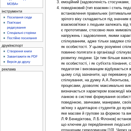
емоційний (задоволеність стосунками, 
МОВА»
поведінковий (тип взаємин і стиль педа
інструменти
встановлення правильних (оптимальних
Посилання сюди
зрілого віку складаються під значним 
Пов'язані
взаємозв'язки з людьми залежать від т
редагування
є прототипами, стосовно яких мимовіль
Спеціальні сторінки
напружень і задоволення, якими характ
Постійне посилання
спілкуванням, адже тільки завдяки сп
друк/експорт
як особистості. У цьому розумінні спі
Створення книги
повинно полягати в організації спілк
Завантажити як PDF
розвитку людини. Це тим більше важлив
Версія до друку
як особистості, і як суб'єкта пізнанн
педагогом і вихованцем відбувається в
реклама
цьому слід зазначити, що переважну ро
спілкування, на думку А.А.Леонтьєва,
процесами, дозволяє максимально вико
визначається характером взаємодії м
ланкою в системі формування особистос
поведінкою, звичками, манерами, свої
зв'язку з адаптацією студентів до вуз
яке масове й групове за формою та вис
Л.Ф.Бенедіктова, Л.Б.Філонов) встанов
що ключем до передбачення людської п
оточуючим середовищем [10]. Через це