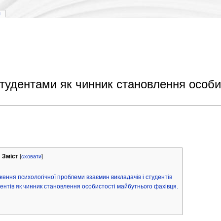
я
студентами як чинник становлення особи
Зміст
[
сховати
]
ження психологічної проблеми взаємин викладачів і студентів
удентів як чинник становлення особистості майбутнього фахівця.