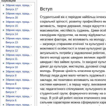
науковцям
Збірник наук. праць. -
Вступ
Випуск 17
Збірник наук. праць. -
Студентський вік є періодом найбільш інтен
Випуск 16
соціальної зрілості, розвитку професійного м
Збірник наук. праць. -
активність, творче дерзання, пошук відчуття
Випуск 15
Збірник наук. праць. -
максималізм, нестійкість суджень. Цими особл
Випуск 14
своєрідним підгрунтям, на якому відбувається
Збірник наук. праць. -
негативні фактори, які впливають на молоду л
Випуск 13
– загрожує стиранням етнічної та культурної
Збірник наук. праць. -
можливості особистості в плані культурної іде
Випуск 12
актуальність потреби у задоволенні роботою,
Збірник наук. праць. -
багато молоді шукає швидких великих заробі
Випуск 11
швидше і без зайвих зусиль. Із західної куль
Збірник наук. праць. -
дівчат до культури, мистецтва, духовної спа
Випуск 10
молодь. Втрачає цінність класична культура.
Збірник наук. праць. -
Молоді люди дуже мало читають художньої лі
Випуск 9
заклади, які позитивно впливають на психоло
Збірник наук. праць. -
Випуск 8
системи навчання і, в першу чергу, вихован
Збірник наук. праць. -
час педагогічного спілкування; культурного 
Випуск 7
студентської групи; формуючого впливу на с
Збірник наук. праць. -
тощо. В усій цій роботі носієм еталонного зна
Випуск 6
сильним характером можна сформувати характ
Збірник наук. праць. -