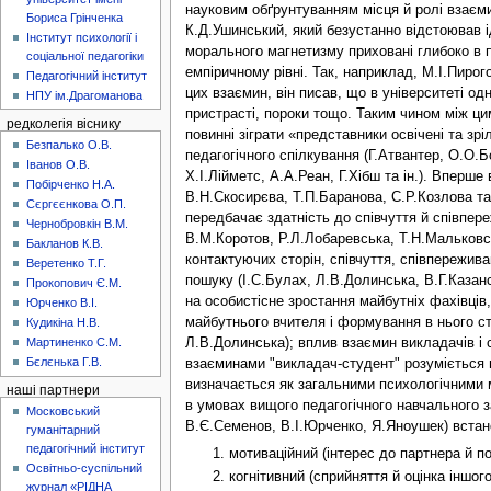
науковим обґрунтуванням місця й ролі взаєми
Бориса Грінченка
К.Д.Ушинський, який безустанно відстоював і
Інститут психології і
морального магнетизму приховані глибоко в п
соціальної педагогіки
емпіричному рівні. Так, наприклад, М.І.Пиро
Педагогічний інститут
цих взаємин, він писав, що в університеті од
НПУ ім.Драгоманова
пристрасті, пороки тощо. Таким чином між ци
редколегія віснику
повинні зіграти «представники освічені та зр
Безпалько О.В.
педагогічного спілкування (Г.Атвантер, О.О.
Іванов О.В.
Х.І.Лійметс, А.А.Реан, Г.Хібш та ін.). Вперше
Побірченко Н.А.
В.Н.Скосирєва, Т.П.Баранова, С.Р.Козлова та 
Сєргєєнкова О.П.
передбачає здатність до співчуття й співпер
Чернобровкін В.М.
В.М.Коротов, Р.Л.Лобаревська, Т.Н.Мальковськ
Бакланов К.В.
контактуючих сторін, співчуття, співпережива
Веретенко Т.Г.
пошуку (І.С.Булах, Л.В.Долинська, В.Г.Казан
Прокопович Є.М.
на особистісне зростання майбутніх фахівців
Юрченко В.І.
майбутнього вчителя і формування в нього сти
Кудикіна Н.В.
Мартиненко С.М.
Л.В.Долинська); вплив взаємин викладачів і 
Бєлєнька Г.В.
взаєминами "викладач-студент" розуміється ц
визначається як загальними психологічними м
наші партнери
в умовах вищого педагогічного навчального з
Московський
В.Є.Семенов, В.І.Юрченко, Я.Яноушек) встан
гуманітарний
педагогічний інститут
мотиваційний (інтерес до партнера й по
Освітньо-суспільний
когнітивний (сприйняття й оцінка іншо
журнал «РІДНА