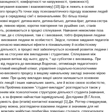
 захищеності, комфортності чи напруженості, тривожності);
коригування взаємин і взаємовпливу) [10].Що ж лежить в основі
ого процесу?Із точки зору психоаналітичного підходу взаємини людей
ще в середовищі сім'ї є визначальними. Всі більш пізніші
овні моделі: дитина-мати, дитина-батько, дитина-брат, дитина-сестра
це, певною мірою, коротке повторення тих рушійних сил, станів
ають, розвиваються в процесі спілкування. Навчання неможливе поза
там, де є спілкування, там є і виховання, тобто формування людини
ом виховання людини як особистості. Звідси, головне завдання педагогів
одночасно максимальні ефекти в пізнавальному й особистісному
діяльності, в процесі якої забезпечується основний розвиток людини і
плив на стосунки між викладачем і студентами. Спілкування між
ування витікає від нього; друга, * що суб'єктом є вихованець. При
від педагога до вихованця.Водночас, оптимізація педагогічного
тливий емоційний клімат, управління соціально-психологічними
ьно-виховного процесу в вищому навчальному закладі значною мірою
іж ними. При цьому викладач вищої школи залишається основною
х лекцій і інших навчальних занять, але й всією своєю особистістю,
нтів.Проблема взаємин "студент-викладач" розглядається також у
женням між психологічною структурою діяльності студента (навчання,
а, а за формою найчастіше індивідуальна). Дослідники (В.Г.Асєєв,
вність фаз (етапів) контактної взаємодії [1].Дж. Роттер стверджував,
едінку можна, розглядаючи взаємини людини зі значимим для неї
и можливу майбутню професійну поведінку студента, спрогнозувати