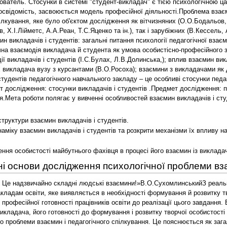
хователь. Стосунки в системі "студент-викладач" є тією психологічною 
освідомість, засвоюється модель професійної діяльності.Проблема взає
пілкування, яке було об'єктом дослідження як вітчизняних (О.О.Бодальов
Х.І.Лійметс, А.А.Реан, Т.С.Яценко та ін.), так і зарубіжних (В.Кессель, А
 викладачів і студентів: загальні питання психології педагогічної взаєм
гічна взаємодія викладача й студента як умова особистісно-професійного
ії викладачів і студентів (І.С.Булах, Л.В.Долинська,); вплив взаємин ви
х викладача вузу з курсантами (В.О.Росоха); взаємини з викладачами як 
тудентів педагогічного навчального закладу – це особливі стосунки педаг
кт дослідження: стосунки викладачів і студентів .Предмет дослідження: п
.Мета роботи полягає у вивченні особливостей взаємин викладачів і сту
структури взаємин викладачів і студентів.
наміку взаємин викладачів і студентів та розкрити механізми їх впливу 
ення особистості майбутнього фахівця в процесі його взаємин із виклада
ні основи дослідження психологічної проблеми вза
 Це надзвичайно складні людські взаємини!»В.О.СухомлинськийЗ реальної 
ладам освіти, яке виявляється в необхідності формування й розвитку тв
рофесійної готовності працівників освіти до реалізації цього завдання.
икладача, його готовності до формування і розвитку творчої особистост
до проблеми взаємин і педагогічного спілкування. Це пояснюється як зага