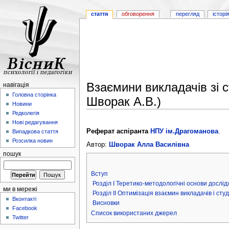
стаття
обговорення
перегляд
історі
Взаємини викладачів зі 
навігація
Головна сторінка
Шворак А.В.)
Новини
Редколегія
Нові редагування
Реферат аспіранта
НПУ ім.Драгоманова
.
Випадкова стаття
Розсилка новин
Автор:
Шворак Алла Василівна
пошук
Вступ
Розділ І Теретико-методологічні основи дослід
ми в мережі
Розділ ІІ Оптимізація взаємин викладачів і ст
Вконтакті
Висновки
Facebook
Список використаних джерел
Twitter