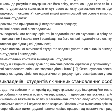
ає ключ до розуміння внутрішнього його світу, настанов щодо себе та і
ких і студентських колективів як суттєвого аспекту вузівського життя, в
падковості поколінь.У психології вищої школи розроблені основні вимоги
овання студентів:
вробітництва при організації педагогічного процесу;
сійної соборності з викладачами;
 педагогічного впливу, орієнтація педагогічного спілкування на зрілу о
 вихованням і навчанням і реалізація на його основі педагогічного спілку
аткової дослідницької діяльності;
сько-політичної активності студентів завдяки участі в спільних із викл
 студентів і викладачів;
ламентованих контактів викладачів і студентів;
ладу в студентському дозвіллі; виховна робота кураторів у гуртожитку"
нові захопленості спільною творчою діяльністю" [10].Отже, сучасна психо
жливу складову цілісного педагогічного процесу підготовки фахівця у в
викладачів і студентів як чинник становлення осо
замислюються над тим, а чи просто студентам з викладачами, батьками. Педагоги бачать студентів з висоти своїх років, життєвих позицій, досвіду, моральних цінностей, яких набули з віком. Відчувши себе в ролі вихователя, забувається, що не так давно (а якщо навіть і давно!?) перебували самі у складному суперечливому віці становлення особистості, коли дуже важливо, хто знаходиться поряд з тобою. Виховувати студентів викладачам необхідно, насамперед, власним прикладом.Аналіз результатів наукових досліджень свідчить про те, що сьогодні у системі цінностей студентської молоді відбуваються суттєві зрушення. У значної кількості студентів спостерігається негативне ставлення до навчальної, громадської та й будь-якої іншої суспільно-корисної діяльності [5]. Такий стан зумовлений насамперед зниженням мотивації до такої діяльності у попередні роки та невисоким рейтингом більшості професій у їх суспільній ієрархії. Тому в виховна робота серед студентів в цілому повинна бути системною, наповненю пошуком нових підходів та форм і структурно об'єднана в систему цілеспрямованих заходів.Непорушною істиною залишаться слова К.Д.Ушинського: "У вихованні все повинно базуватися на особистості вихователя, тому що виховна сила випливає тільки з живого джерела людської особистості…Тільки особистість може вплинути на розвиток і визначення особистості, тільки характером можна сформувати характер". Життя переконує, що вихованець – дзеркало вихователя. Мистецтво й майстерність вихователя полягають у тому, щоб уміти бачити себе в образі вихованця, в тій істоті, що мислить, відчуває, переживає істоті, яку творимо з маленької дитини. "Освічена людина – людина, в якій домінує образ людський", – ці прекрасні слова А.В.Луначарського змушують нас замислитися над справжньою роллю педагога. Освіта людини – це не тільки її знання, але й уся багатогранність людського образу. Виховна сила особистості педагога полягає в тому, наскільки органічно зливаються в ньому викладач і вихователь. Якщо говоримо: школа, технікум, ВНЗ виховують знаннями, то ця виховна сила знань криється насамперед в особі вчителя – викладача. Викладачу-педагогу потрібно бути закоханим у свій предмет, любити дітей, бути інтелігентною, інтелектуальною людиною, розвиненим, здібним, гуманним, працьовитим, фізично здоровим, без шкідливих звичок, з високою мораллю та іншими позитивними якостями, про які радять нам праці видатних педагогів Макаренка, Сухомлинського, Ушинського та ін. І ось у цьому зв'язку хочеться сказати кілька слів про психологічні проблеми викладача в сучасних умовах. Особливістю виховної роботи сьогодні є те, що молодь живе в умовах розбудови незалежної України, яка орієнтується на ринкову модель розвитку, людина змушена розраховувати виключно на свої власні сили. Тому ми повинні виховати такі якості особистості, як самостійність, незалежність у поведінці, судження, здатність до творчого мислення, самостійної творчої поведінки [3].Говорячи про виховну роботу, звертається увага професорсько-викладацького складу на те, що для виховання молоді дуже важливим є, хто саме виховує, тобто особистість викладача і наставника, його зовнішній вигляд, культура, ерудиція, професіоналізм, доброзичливість, чесність, порядність, відношення до своїх обов'язків, вміння передати знання та заохотити студентів до набуття і постійного поповнення знань, демократизм, повага до особистості. Чим в більшій мірі кожен викладач буде виявляти у спілкуванні зі студентами ці якості, тим вагомішими будуть досягнення у виховній та навчальній роботі [11].Необхідно, щоб кожна лекція, практичне чи семінарське заняття мали виховну спрямованість, сприяли засвоєнню загальнолюдських норм моралі, виховувати почуття патріотизму, громадянської та національної гідності, активну життєву позицію.Зміст життя педагога полягає в тому, що якщо вихованець, закінчуючи навчальний заклад, буде пам'ятати хоча маленьку долю того, про що ви йому говорили, буде пам'ятати як вас звати – значить ви прожили недарма. На