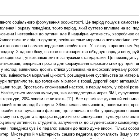
сивного соціального формування особистості. Це період пошуків самоств
ислення і образу поведінки, тобто період, який суттєво впливає на всі по
 новизни і нетерпіння до рутини, але й надмірна чутливість, хворобливе 
ивостями не слід ігнорувати, оскільки саме морально-психологічна несті
 становлення і самоствердження особистості. У зв'язку з прагненням Укра
юдину. З одного боку, світове співтовариство об'єднує народи світу, руйн
 своєрідності, уніфікацією життя за чужими стандартами. Це призводить
нтифікації, відкрився простір для формування широкого спектру ідей і цін
 у молоді виявилась досить стійка установка на високооплачувану робот
тків, змінюються моральні цінності, розшарування суспільства за мате
тури потрапило те, що головним мірилом є гроші, дорогий одяг, автомобіл
дщини тощо. Зростають споживацькі настрої, в першу чергу, у сфері розв
 Нав'язується масова культура, яка легкодоступна через ЗМІ, супутникове
тератури, 20% зовсім не читають [11]. Все це змінює духовний світ мол
гічний стан молодої людини. Збільшилась злочинність, насильство, прост
ня особистості сучасного фахівця, що включає в себе: упровадження роз
впливу на студента в процесі педагогічного спілкування; культурного впл
оціальну активність студентів, залучення їх до студентського самовряд
ння і поведінки був і є педагог, вимоги до якого дуже високі. Тільки особ
ер. Мистецтво й майстерність самого педагога допомагають йому у тому