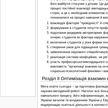
його майбутні стосунки з дітьми. Це д
процесі постійної взаємодії викладаць
сторін, а це є необхідним елементом с
позначалися на процесі навчання й вих
взаємодія факторів "провідності" й спі
формування в студентів почуття профе
подолання рецидивів авторитарних форм
інтерес студентів як фактора керування
включення студентів у різні форми поч
створення умов для підвищення громад
забезпечення наукового співробітництва
реалізація системи неофіційних, не рег
участь професорсько-викладацького ск
важливість "організації взаємин на ос
соціально-психологічний феномен і ва
Розділ ІІ Оптимізація взаємин 
Мета освіти сьогодні – це підготовка фахівців, здатних забезпечити перехід від індустріального до інформаційно-технологічного суспільства через новаторство у навчанні, вихованні та науково-методичній роботі. Наголос все більше робиться на якості освіти, універсальності підго-товки випускника та його адаптова-ності до ринку праці, на особистісну орієнтованість навчального процесу, його інформатизацію, визначальну важливість освіти у забезпеченні сталого людського розвитку.Необхідність цих процесів диктується Європейською орієнтацією України загалом та входженням України у Європейське освітнє і наукове поле зокрема. Україна чітко визначила орієнтир на входження в освітній і науковий простір Європи, здійснює модернізацію освітньої діяльності в контексті європейських вимог, дедалі наполегливіше працює над практичним приєднанням до Болонського процесу [5].Головним завданням вищих навчальних закладів є надання майбутнім фахівцям системи знань, умінь та навичок, що гарантують виконання ними на виробництві своїх функціональних обов'язків, а також забезпечення культурного і духовного розвитку особистості кожного студента, виховання молодих людей у дусі найкращих людських цінностей. Тому процеси навчання та виховання нероздільні, повинні бути послідовними і безперервними [12].Становлення, професійна освіта і післядипломне удосконалення педагога нового покоління не можливі без усвідомлення ним цілісного образу світу. «Освіта переводить людину з простору наявних предметів у зовсім інший простір, у світ, в якому людина осягає сутність свого буття» (М.Хайдеггер) [9]. В цьому становленні відбувається визначення особистістю приорітетних світоглядних позицій. З професійно-педагогічної точки зору в цілісному баченні світу для сучасного викладача суттєвим є гуманне ставлення до студента, сприйняття розвитку його особистості, спрямованість на студентські потреби і інтереси і відповідно перетворення педагогічного процесу в особистісно орієнтований. Розвиток особистості студента — основна мета діяльності викладача нашого часу. Підготовка висококваліфікованого фахівця здійснюється як наскрізна, послідовна, цілісна система: учень → студент → фахівець (бакалавр, магістр). Тому завданням нинішнього дня для педагога є допомога студентові в організації навчальної і інших видів діяльності та чітке розмежування тих видів навчальних робіт, які виконуються в аудиторії та у позааудиторний час. "Як важко нині працювати зі студентами", – часто кажуть викладачі і не 