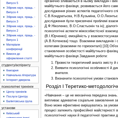
органічно зливаються в ньому викладач і ви
Випуск 5
майбутнього фахівця, розвивається його сам
Збірник наук. праць. -
дослідження різних аспектів педагогічного с
Випуск 4
С.В.Кондратьєва, Н.В.Кузьміна, О.О.Леонтьєв, 
Збірник наук. праць. -
дослідження були присвячені проблемі взаємин
Випуск 3
Д.Ф.Ніколенко, В.О.Сластьонін та ін); діало
Збірник наук. праць. -
Випуск 2
психологічні аспекти міжособистісної взаємод
Збірник наук. праць. -
(В.І.Юрченко); емоційність у взаємостосунка
Випуск 1
(А.В.Котенєва) тощо. Взаємини викладачів і с
Матеріали
колегами (взаємини по горизонталі) [10].Об'є
конференції
становлення особистості майбутнього фахівця
Вимоги до
майбутнього фахівця.Завдання роботи:
оформлення статті
Провести теоретичний аналіз змісту й 
студенту/аспіранту
Виявити психологічні особливості й ди
Книгарня
вчителя.
Навчальна література
Визначити психологічні умови становл
Інтернет-джерела
Розділ І Теретико-методологіч
психологічні тренінги
Центр тренінгів
«Навчання – це не механічна передача знань.
Послуги Центру
випливає адекватне соціальне замовлення зак
Балінтовська група
Воно може ефективно вирішуватись за умови п
установи
процесі залежить професійної майстерності в
Київський
психологічної науки й педагогічної практики 
університет імені