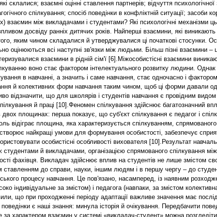
які склалися; взаємні оцінні ставлення партнерів; відчуття психологічної
гогічного спілкування; спосіб поведінки в конфліктній ситуації; засоби 
) взаємин між викладачами і студентами? Які психологічні механізми ць
впливом досвіду ранніх дитячих років. Найперші взаємини, які виникають 
ого, яким чином складалися й утверджувалися ці початкові стосунки. Осн
но оцінюються всі наступні зв'язки між людьми. Більш пізні взаємини – 
еризувалися взаємини в рідній сім'ї [6].Міжособистісні взаємини виник
ілкуванню воно стає фактором інтелектуального розвитку людини. Однак 
лкування в навчанні, а значить і саме навчання, стає одночасно і фактор
ування й колективних форм навчання таким чином, щоб ці форми давали 
о відзначити, що для школярів і студентів навчання є провідним видом 
я, спілкування й праці [10].Феномен спілкування здійснює багатозначний в
 двох площинах: перша показує, що суб'єкт спілкування є педагог і спілк
ль відіграє площина, яка характеризується спілкуванням, спрямованого 
 створює найкращі умови для формування особистості, забезпечує сприя
ристовувати особистісні особливості вихователя [10].Результат навчал
іж студентами й викладачами, організацією спрямованого спілкування м
ті фахівця. Викладач здійснює вплив на студентів не лише змістом свої
м ставленням до справи, науки, іншим людям і в першу чергу – до студе
івського процесу навчання. Це пов'язано, насамперед, із наявним розход
око індивідуальне за змістом) і педагога (навпаки, за змістом колективн
или, що при проходженні періоду адаптації важливе значення має послідо
оведінки є наші знання: минула історія й очікування. Передбачити пов
 за характером взаємин у системі «викладач-студент» можна розгледіт