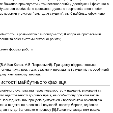
нших.Важливо враховувати й той встановлений у дослідженні факт, що в
ідбувається особистісне зростання, духовно-творче збагачення обох
 до взаємин у системі "викладач-студент", які б найбільш ефективно
собистість із розвинутою самосвідомістю; # опора на професійний
вання та всієї системи виховної роботи;
адачем формах роботи;
 (В.А.Кан-Калик, А.В.Петровський). При цьому підкреслюється
логічна наука розглядає взаємини викладачів і студентів як особливий
ищому навчальному закладі.
бистості майбутнього фахівця.
родне прислів'я свідчить: "Хочеш знати істину – будь з народом. Хочеш знати про викладача – будь з його студентами". Німецький педагог-демократ Адольф Дистервег (1790–1863) зазначав: "Поганий вчитель підносить істину, хороший вчить її знаходити" [6]. Взаємини викладачів і студентів повинні бути демократичними, спрямованими на ділове співробітництво в здійсненні основних цілей навчання у вузі. Викладачі повинні добре розумітися в психології студентів, знати їхні особливості, спрямовувати всю свою діяльність на виховання й розвиток студентів у процесі навчання.Викладач-педагог має бути закоханим у свій предмет, любити дітей, бути інтелігентною, інтелектуальною людиною, розвиненим, здібним, гуманним, працьовитим, фізично здоровим, без шкідливих звичок, з високою мораллю тощо. Від педагога-вихователя вимагається дуже багато. Такого педагога треба готувати, формувати, берегти. Тому без достатнього державного фінансового забезпечення такий педагог, який потрібен сьогодні, не втримається на педагогічній посаді. Разом з тим, ми обрали цю професію, і в усі часи справжній педагог віддавав свою душу, щире серце, знання майбутньому держави – молоді. Є надії на те, що держава зрозуміє значення таких людей у формуванні здорового в усіх відношеннях суспільства. Отже, роль педагога у вихованні особистості величезна. Для підвищення ефективності педагогічної освіти, головним завданням якої є формування майбутнього вчителя, забезпечення сприятливих умов для його особистісного зростання й професійного становлення, важливо активізувати розвивальний потенціал гуманістичної педагогічної взаємодії.Характер взаємин викладача і студентів повинен бути виключно діловим, становити собою цілеспрямовану взаємодію, спрямовану на ефективне здійснення цих цілей. Ці взаємини й взаємодія повинні ґрунтуватися на взаємній повазі й розумінні спільності цілей діяльності як викладача, так і студента.Взаємини викладача й студентів зовсім не повинні бути фамільярними, деяку межу в стосунках із викладачем студенти не повинні переступати, маючи на увазі авторитет і вік викладачів. Водночас і викладачі не повинні бути на "ти" зі студентами, а називати їх по прізвищу або по імені й по батькові" [10].Особистість, що навчається, привласнює знання своєю пізнавальною діяльністю. Передача знань, опосередковуючись власною діяльністю індивіда, формує його психічні, особистісні та професійні якості. Характер цих якостей у педагога зумовлюється характером навчально-виховного процесу професійного і навчального закладу [9].Студенти знаходяться в статусно-рольовій залежності від викладачів, а тому при виявленні взаємних оцінних ставлень важливо запобігати появу упереджених суджень, "соціально очікуваних" відповідей. Громадянську спрямованість навчально – виховному процесові надає громадянсько – орієнтована комунікативна взаємодія вчителя з вихованцями. Щоб така взаємодія була ефективною, педагогові треба бути для дітей референтною особою. Це означає, що учні не лише одержують від нього певну інформацію, але й засвоюють її оцінку з позицій громадянськості [14].В підлітковому та юнацькому віці студенти, виступаючи вже як суб'єкт громадянського виховання, співвідносять власні громадянські орієнтації з подібними ж орієнтаціями викладача і якщо їх збіг зафіксовано, особа викладача стає для них значущою та референтною.При цьому студенти вже добре розрізняють, де викладач просто транслює матеріал, з відповідною громадянською наповненістю, а де він виступає з власною авторською громадянською позицією. Щоб легше відбувався збіг подібних орієнтацій між с