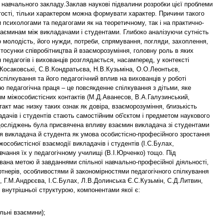
 навчального закладу.Заклав наукові підвалини розробки цієї проблеми
тості, тільки характером можна формувати характер. Причини такого
психологами та педагогами як на теоретичному, так і на практично-
взаєминам між викладачами і студентами. Глибоко аналізуючи сутність
го молодість, його нужди, потреби, спрямування, погляди, захоплення,
осунки співробітництва й взаєморозуміння, головну роль в яких
 педагогів і вихованців розглядається, насамперед, у контексті
.Косаковські, С.В.Кондратьєва, Н.В.Кузьміна, О.О.Леонтьєв,
 спілкування та його педагогічний вплив на вихованців у роботі
ю педагогічна праця – це повсякденне спілкування з дітьми, яке
ям міжособистісних контактів (М.Д.Аванесов, В.А.Галузинський,
акт має низку таких ознак як довіра, взаєморозуміння, близькість
адачів і студентів стають самостійним об'єктом і предметом наукового
 досліджень була присвячена впливу взаємин викладача зі студентами
дія викладача й студента як умова особистісно-професійного зростання
особистісної взаємодії викладачів і студентів (І.С.Булах,
чання їх у педагогічному училищі (В.І.Юрченко) тощо. Під
ована метою й завданнями спільної навчально-професійної діяльності,
тнерів, особливостями й закономірностями педагогічного спілкування
, Г.М.Андрєєва, І.С.Булах, Л.В.Долинська Є.С.Кузьмін, С.Д.Литвин,
внутрішньої структурою, компонентами якої є:
льні взаємини);