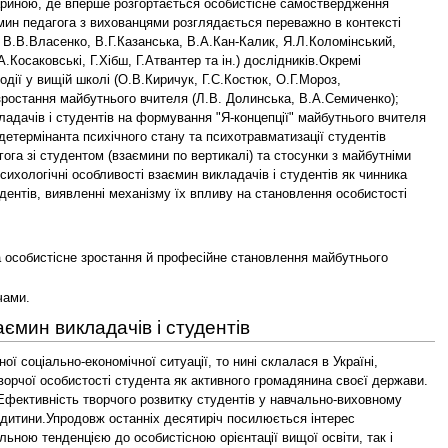
цариною, де вперше розгортається особистісне самоствердження
мин педагога з вихованцями розглядається переважно в контексті
, В.В.Власенко, В.Г.Казанська, В.А.Кан-Калик, Я.Л.Коломінський,
.Косаковські, Г.Хібш, Г.Атвантер та ін.) дослідників.Окремі
одії у вищій школі (О.В.Киричук, Г.С.Костюк, О.Г.Мороз,
 зростання майбутнього вчителя (Л.В. Долинська, В.А.Семиченко);
кладачів і студентів на формування "Я-концепції" майбутнього вчителя
детермінанта психічного стану та психотравматизації студентів
ога зі студентом (взаємини по вертикалі) та стосунки з майбутніми
сихологічні особливості взаємин викладачів і студентів як чинника
дентів, виявленні механізму їх впливу на становлення особистості
на особистісне зростання й професійне становлення майбутнього
чами.
ємин викладачів і студентів
соціально-економічної ситуації, то нині склалася в Україні,
орчої особистості cтудента як активного громадянина своєї держави.
 Ефективність творчого розвитку студентів у навчально-виховному
і дитини.Упродовж останніх десятиріч посилюється інтерес
льною тенденцією до особистісною орієнтації вищої освіти, так і