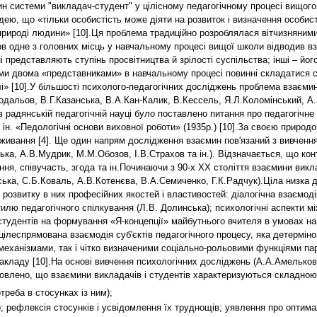
н системи "викладач-студент" у цілісному педагогічному процесі вищого
дею, що «тільки особистість може діяти на розвиток і визначення особис
рироді людини» [10].Ця проблема традиційно розроблялася вітчизняними 
гов одне з головних місць у навчальному процесі вищої школи відводив 
ні представляють ступінь просвітництва й зрілості суспільства; інші – йо
ми двома «представниками» в навчальному процесі повинні складатися ст
ілі» [10].У більшості психолого-педагогічних досліджень проблема взаємин
Бодальов, В.Г.Казанська, В.А.Кан-Калик, В.Кессель, Я.Л.Коломінський, А
 в радянській педагогічній науці було поставлено питання про педагогічне
ін. «Педологічні основи виховної роботи» (1935р.) [10].За своєю природо
еживання [4]. Ще один напрям дослідження взаємин пов'язаний з вивченн
а, А.В.Мудрик, М.М.Обозов, І.В.Страхов та ін.). Відзначається, що конт
ння, співучасть, згода та ін.Починаючи з 90-х XX століття взаємини викл
ська, С.Б.Коваль, А.В.Котенєва, В.А.Семиченко, Г.К.Радчук).Ціла низка
, розвитку в них професійних якостей і властивостей: діалогічна взаємо
лю педагогічного спілкування (Л.В. Долинська); психологічні аспекти між
студентів на формування «Я-концепції» майбутнього вчителя в умовах нав
ілеспрямована взаємодія суб'єктів педагогічного процесу, яка детермін
еханізмами, так і чітко визначеними соціально-рольовими функціями пар
акладу [10].На основі вивчення психологічних досліджень (А.А.Амельков
овлено, що взаємини викладачів і студентів характеризуються складною 
треба в стосунках із ним);
го; рефлексія стосунків і усвідомлення їх труднощів; уявлення про оптима