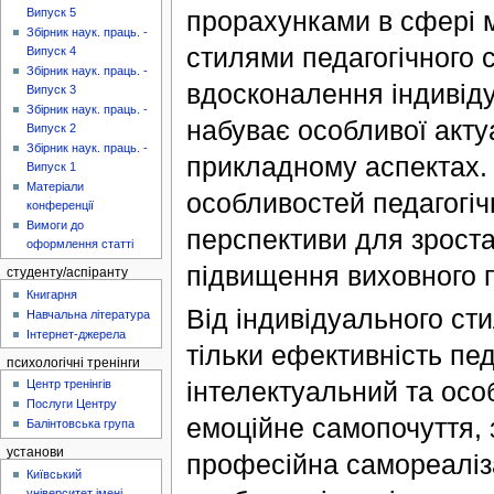
прорахунками в сфері м
Випуск 5
Збірник наук. праць. -
стилями педагогічного 
Випуск 4
Збірник наук. праць. -
вдосконалення індивіду
Випуск 3
Збірник наук. праць. -
набуває особливої актуа
Випуск 2
Збірник наук. праць. -
прикладному аспектах. 
Випуск 1
Матеріали
особливостей педагогіч
конференції
Вимоги до
перспективи для зроста
оформлення статті
підвищення виховного п
студенту/аспіранту
Книгарня
Від індивідуального ст
Навчальна література
Інтернет-джерела
тільки ефективність педа
психологічні тренінги
інтелектуальний та осо
Центр тренінгів
Послуги Центру
емоційне самопочуття, 
Балінтовська група
установи
професійна самореаліза
Київський
університет імені