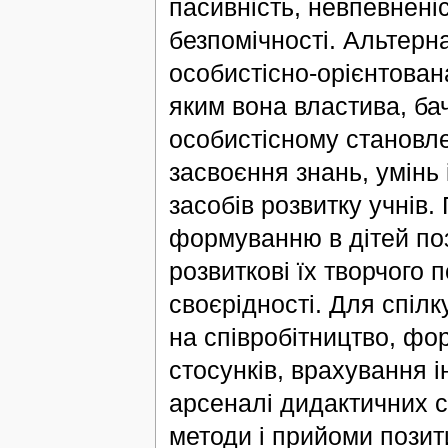
пасивність, невпевнені
безпомічності. Альтерн
особистісно-орієнтована
яким вона властива, ба
особистісному становлен
засвоєння знань, умінь 
засобів розвитку учнів
формуванню в дітей поз
розвиткові їх творчого 
своєрідності. Для спілк
на співробітництво, фо
стосунків, врахування ін
арсеналі дидактичних с
методи і прийоми позит