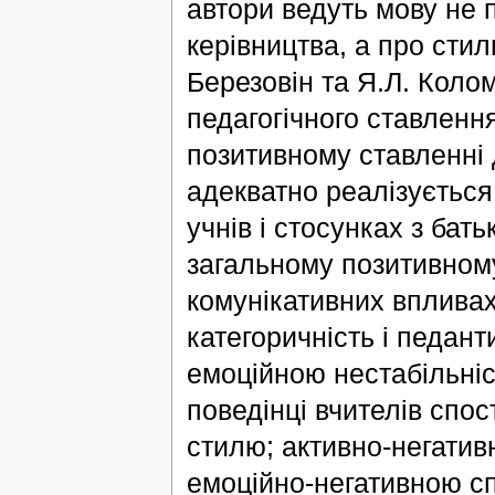
автори ведуть мову не 
керівництва, а про стил
Березовін та Я.Л. Коло
педагогічного ставленн
позитивному ставленні д
адекватно реалізується
учнів і стосунках з бат
загальному позитивному 
комунікативних впливах
категоричність і педант
емоційною нестабільніс
поведінці вчителів спос
стилю; активно-негатив
емоційно-негативною сп