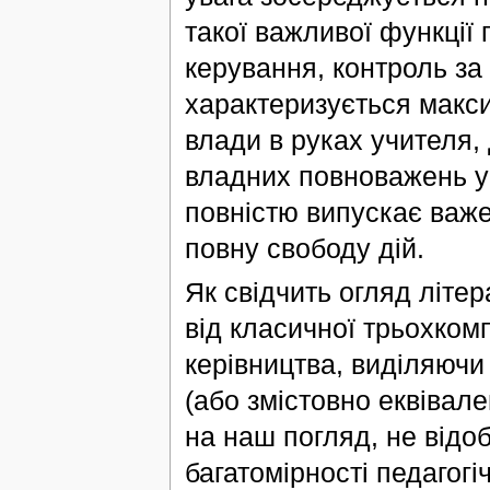
такої важливої функції 
керування, контроль за
характеризується макс
влади в руках учителя
владних повноважень у
повністю випускає важе
повну свободу дій.
Як свідчить огляд літер
від класичної трьохком
керівництва, виділяючи
(або змістовно еквівален
на наш погляд, не відо
багатомірності педагог