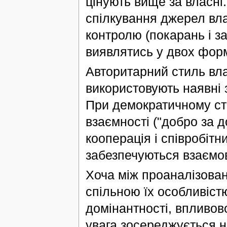
цінують вище за власні
спілкування джерел вла
контролю (покарань і з
виявлятись у двох форм
Авторитарний стиль вла
використовують наявні 
При демократичному ст
взаємності ("добро за д
кооперація і співробітни
забезпечуються взаємов
Хоча між проаналізован
спільною їх особливістю
домінантності, впливов
увага зосереджується н