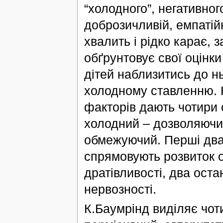
“холодного”, негативно
доброзичливій, емпатійн
хвалить і рідко карає, 
обґрунтовує свої оцінки
дітей наблизитись до н
холодному ставленню. К
факторів дають чотири 
холодний – дозволяючи
обмежуючий. Перші два 
спрямовують розвиток о
дратівливості, два остан
нервозності.
К.Баумрінд виділяє чот