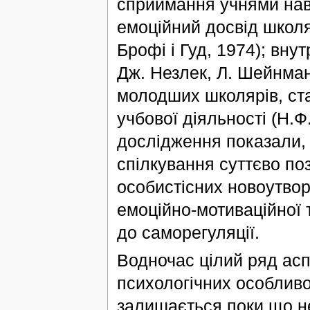
сприймання учнями навч
емоційний досвід школяр
Брофі і Гуд, 1974); внут
Дж. Незлек, Л. Шейнман
молодших школярів, ста
учбової діяльності (Н.Ф
дослідження показали, 
спілкування суттєво п
особистісних новоутворе
емоційно-мотиваційної т
до саморегуляції.
Водночас цілий ряд асп
психологічних особливо
залишається поки що н