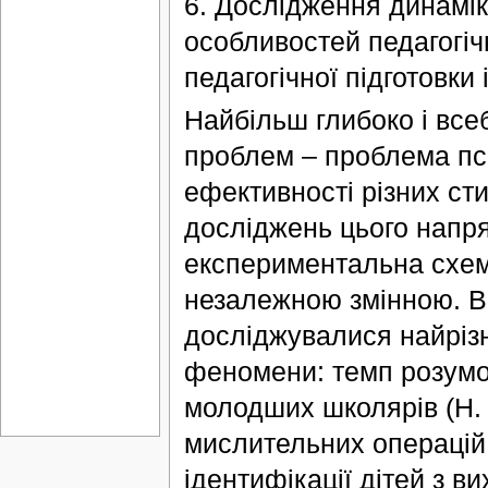
6. Дослідження динамік
особливостей педагогіч
педагогічної підготовки 
Найбільш глибоко і все
проблем – проблема пси
ефективності різних сти
досліджень цього напря
експериментальна схема
незалежною змінною. В 
досліджувалися найрізн
феномени: темп розумов
молодших школярів (Н. 
мислительних операцій 
ідентифікації дітей з в