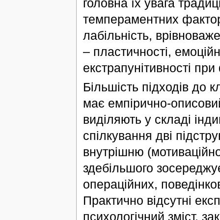
головна їх увага тради
темпераментних фактор
лабільність, врівноважен
– пластичності, емоційн
екстрапунітивності при 
Більшість підходів до к
має емпірично-описовий
виділяють у складі інд
спілкування дві підстру
внутрішню (мотиваційно
здебільшого зосереджує
операційних, поведінков
Практично відсутні екс
психологічний зміст, з