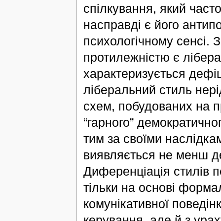
спілкування, який част
насправді є його антип
психологічному сенсі. 
протилежністю є лібера
характеризується дефіц
ліберальний стиль нері
схем, побудованих на пр
“гарного” демократичног
тим за своїми наслідка
виявляється не менш де
Диференціація стилів п
тільки на основі форма
комунікативної поведін
керування, але й з ура