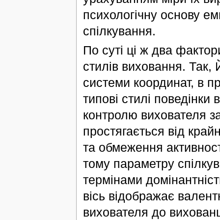
психологічну основу ем
спілкування.
По суті ці ж два факто
стилів виховання. Так, 
системи координат, в п
типові стилі поведінки 
контролю вихователя з
простягається від край
та обмеження активност
тому параметру спілкув
термінами домінантність
вісь відображає валент
вихователя до вихованці