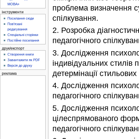
МОВА»
проблема визначення сут
інструменти
спілкування.
Посилання сюди
Пов'язані
2. Розробка діагностичн
редагування
Спеціальні сторінки
педагогічного спілкува
Постійне посилання
друк/експорт
3. Дослідження психолог
Створення книги
Завантажити як PDF
індивідуальних стилів 
Версія до друку
детермінації стильових
реклама
4. Дослідження психолог
педагогічного спілкуван
5. Дослідження психоло
цілеспрямованого форму
педагогічного спілкуван