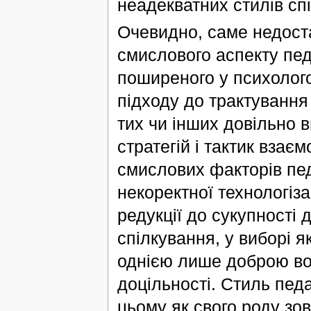
неадекватних стилів сп
Очевидно, саме недоста
смислового аспекту пед
поширеного у психолого
підходу до трактування
тих чи інших довільно 
стратегій і тактик взає
смислових факторів пед
некоректної технологіза
редукції до сукупності 
спілкування, у виборі я
однією лише доброю во
доцільності. Стиль пед
цьому як свого роду зо