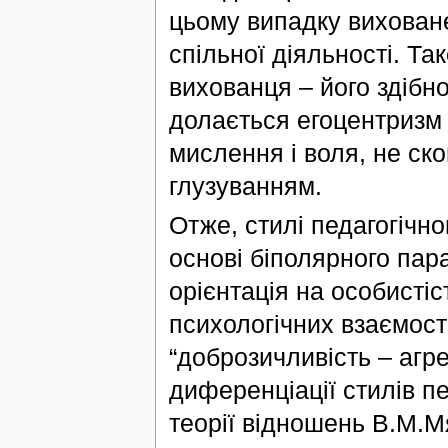
цьому випадку вихован
спільної діяльності. Та
вихованця – його здібно
долається егоцентризм т
мислення і воля, не ск
глузуванням.
Отже, стилі педагогічн
основі біполярного пар
орієнтація на особистіс
психологічних взаємосто
“доброзичливість – агре
диференціації стилів п
теорії відношень В.М.Мя