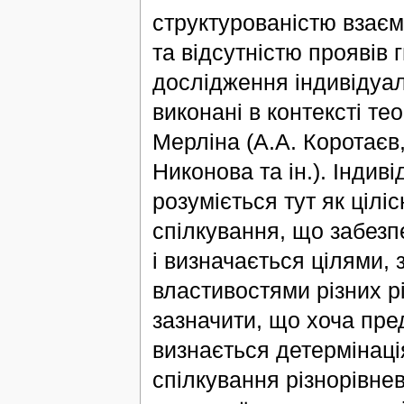
структурованістю взаєм
та відсутністю проявів 
дослідження індивідуал
виконані в контексті тео
Мерліна (А.А. Коротаєв,
Никонова та ін.). Індив
розуміється тут як цілі
спілкування, що забезп
і визначається цілями, 
властивостями різних рі
зазначити, що хоча пр
визнається детермінаці
спілкування різнорівне