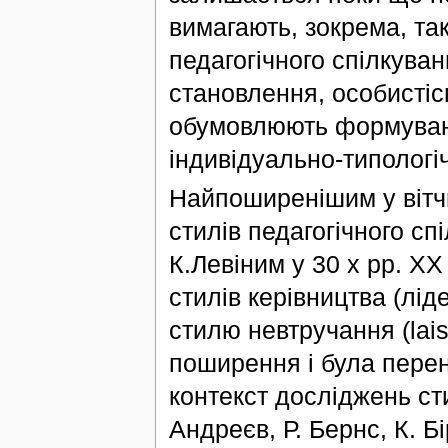
вимагають, зокрема, так
педагогічного спілкуван
становлення, особистісн
обумовлюють формування
індивідуально-типологі
Найпоширенішим у вітчи
стилів педагогічного с
К.Левіним у 30 х рр. ХХ
стилів керівництва (лід
стилю невтручання (laіs
поширення і була перен
контекст досліджень сти
Андреєв, Р. Бернс, К. Б