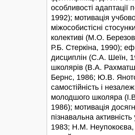
особливості адаптації 
1992); мотивація учбово
міжособистісні стосунк
колективі (М.О. Березов
Р.Б. Стеркіна, 1990); е
дисциплін (С.А. Шеїн, 
школярів (В.А. Рахматша
Бернс, 1986; Ю.В. Янот
самостійність і незалеж
молодшого школяра (І.В
1986); мотивація досягн
пізнавальна активність 
1983; Н.М. Неупокоєва, 