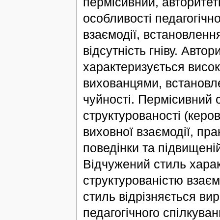
пермісивний, авторитетн
особливості педагогічно
взаємодії, встановленн
відсутність гніву. Авто
характеризується висок
вихованцями, встановл
чуйності. Пермісивний 
структурованості (керов
виховної взаємодії, пра
поведінки та підвищеній
Відчужений стиль хара
структурованістю взаємо
стиль відрізняється ви
педагогічного спілкуван