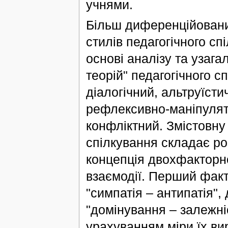
учнями.
Більш диференційований
стилів педагогічного сп
основі аналізу та узаг
теорій" педагогічного сп
діалогічний, альтруїст
рефлексивно-маніпулят
конфліктний. Змістовну
спілкування складає ро
концепція двохфакторно
взаємодії. Перший фак
"симпатія – антипатія",
"домінування – залежніс
урахуванням міри їх ви