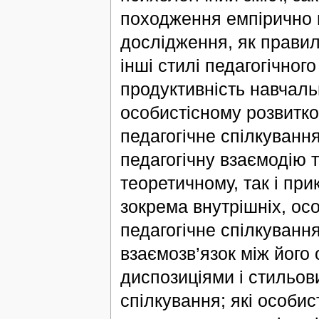
походження емпірично в
дослідження, як правил
інші стилі педагогічног
продуктивність навчаль
особистісному розвитко
педагогічне спілкуванн
педагогічну взаємодію 
теоретичному, так і при
зокрема внутрішніх, ос
педагогічне спілкуванн
взаємозв’язок між його
диспозиціями і стильов
спілкування; які особис