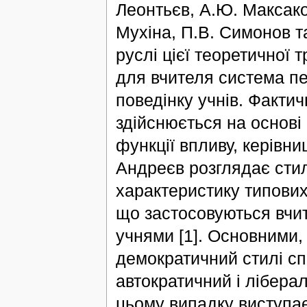
Леонтьєв, А.Ю. Максако
Мухіна, П.В. Симонов та
руслі цієї теоретичної 
для вчителя система пе
поведінку учнів. Факти
здійснюється на основі
функції впливу, керівни
Андреєв розглядає стил
характеристику типових 
що застосовуються вчит
учнями [1]. Основними, 
демократичний стилі спі
автократичний і лібера
цьому випадку виступає 