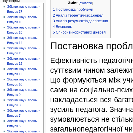
науковцям
Зміст
[
сховати
]
Збірник наук. праць. -
1
Постановка проблеми
Випуск 17
2
Аналіз теоретичних джерел
Збірник наук. праць. -
3
Аналіз результатів досліження
Випуск 16
4
Висновок
Збірник наук. праць. -
5
Список використаних джерел
Випуск 15
Збірник наук. праць. -
Постановка проб
Випуск 14
Збірник наук. праць. -
Випуск 13
Ефективність педагогічн
Збірник наук. праць. -
Випуск 12
суттєвим чином залежит
Збірник наук. праць. -
Випуск 11
що формуються між учи
Збірник наук. праць. -
Випуск 10
саме на соціально-псих
Збірник наук. праць. -
Випуск 9
накладається вся бага
Збірник наук. праць. -
Випуск 8
зусиль педагога. Значн
Збірник наук. праць. -
Випуск 7
зумовлюється не стільк
Збірник наук. праць. -
Випуск 6
загальнопедагогічної чи
Збірник наук. праць. -