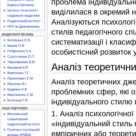
проблема індивідуально
Бориса Грінченка
виділилася в окремий н
Інститут психології і
соціальної педагогіки
Аналізуються психологі
Педагогічний інститут
НПУ ім.Драгоманова
стилів педагогічного сп
редколегія віснику
систематизації і класиф
Безпалько О.В.
Іванов О.В.
особистісний розвиток у
Побірченко Н.А.
Сєргєєнкова О.П.
Чернобровкін В.М.
Аналіз теоретичн
Бакланов К.В.
Веретенко Т.Г.
Прокопович Є.М.
Аналіз теоретичних дже
Юрченко В.І.
проблемних сфер, які 
Кудикіна Н.В.
Мартиненко С.М.
індивідуального стилю 
Бєлєнька Г.В.
наші партнери
1. Аналіз психологічної 
Московський
гуманітарний
«індивідуальний стиль 
педагогічний інститут
Освітньо-суспільний
емпіричних або теорети
журнал «РІДНА