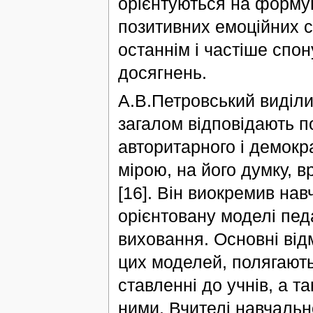
орієнтуються на формув
позитивних емоційних с
останнім і частіше спо
досягнень.
А.В.Петровський виділив
загалом відповідають п
авторитарного і демокр
мірою, на його думку, 
[16]. Він виокремив нав
орієнтовану моделі педа
виховання. Основні від
цих моделей, полягають 
ставленні до учнів, а т
ними. Вчителі навчальн