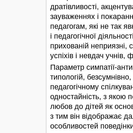
дратівливості, акцентув
зауваженнях і покаранн
педагогам, які не так 
і педагогічної діяльност
прихованій неприязні, с
успіхів і невдач учнів, 
Параметр симпатії-антип
типологій, безсумнівно
педагогічному спілкуван
одностайність, з якою п
любов до дітей як осно
з тим він відображає да
особливостей поведінки