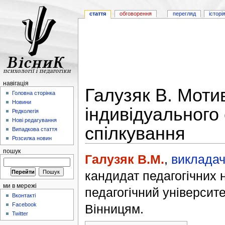
стаття
обговорення
перегляд
історі
навігація
Галузяк В. Мотив
Головна сторінка
Новини
індивідуального
Редколегія
Нові редагування
спілкування
Випадкова стаття
Розсилка новин
пошук
Галузяк В.М.
,
викладач-
кандидат педагогічних 
ми в мережі
педагогічний університ
Вконтакті
Facebook
Вінницям.
Twitter