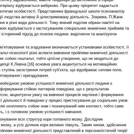
атеріалу відбувається вибірково. При цьому пріоритет надається
потягам особистості. Представники французької школи психоаналізу
ції людства активну й цілеспрямовану діяльність. Зокрема, П.Жане
я в різні види діяльності. Тому вчений поділяв образи пам'яті на
 яких відбувається з застосуванням спеціальних мнемічних прийомів та
 історичний підхід до психіки людини, виділяючи та аналізуючи
м’ятовування та згадування визначаються установками особистості, її
тальт-психології різні аспекти вивчення проблеми мнемічної діяльності
ляє собою гештальт, тобто цілісне утворення, що не зводиться до
епції К.Левіна [16] основна увага акцентується на мотиваційних
 ступінь загострення потреб суб’єкта, що відображає силове поле,
’ятовування і пригадування.
о необхідною умовою успішності мнемічної діяльності людини є
 формування стійких паттернів поведінки, що є результатом
отсон, акцентуючи увагу на вивченні процесів научіння і формування
єї діяльності й поведінки у процесі пристосування до соціальних умов.
 які охоплюють собою знак і позначуваний ним контекст, тобто саме
ь, і є головною умовою успішності навчання.
онування всіх структур кори головного мозку. Дослідник
мозку, а усіх ділянок кори великих півкуль. Таким чином, здійснення
облеми мнемічної діяльності представлений в персоналістичній теорії