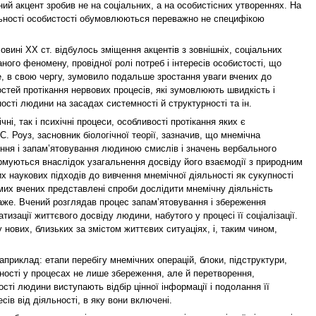
ний акцент зробив не на соціальних, а на особистісних утвореннях. На
діяльності особистості обумовлюються переважно не специфікою
вині ХХ ст. відбулось зміщення акцентів з зовнішніх, соціальних
ого феномену, провідної ролі потреб і інтересів особистості, що
е, в свою чергу, зумовило подальше зростання уваги вчених до
тей протікання нервових процесів, які зумовлюють швидкість і
ості людини на засадах системності й структурності та ін.
і, так і психічні процеси, особливості протікання яких є
. Роуз, засновник біологічної теорії, зазначив, що мнемічна
міння і запам’ятовування людиною смислів і значень вербального
ормуються внаслідок узагальнення досвіду його взаємодії з природним
 наукових підходів до вивчення мнемічної діяльності як сукупності
емих вчених представлені спроби дослідити мнемічну діяльність
же. Вчений розглядав процес запам’ятовування і збереження
изації життєвого досвіду людини, набутого у процесі її соціалізації.
ових, близьких за змістом життєвих ситуаціях, і, таким чином,
приклад: етапи перебігу мнемічних операцій, блоки, підструктури,
ьності у процесах не лише збереження, але й перетворення,
ті людини виступають відбір цінної інформації і подолання її
в від діяльності, в яку вони включені.