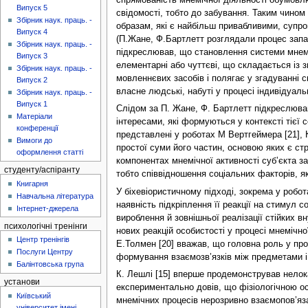
Випуск 5
свідомості, тобто до забування. Таким чином
Збірник наук. праць. -
образам, які є найбільш привабливими, супр
Випуск 4
(П.Жане, Ф.Бартлетт розглядали процес запам
Збірник наук. праць. -
підкреслював, що становлення системи мнемічн
Випуск 3
елементарні або чуттєві, що складається із 
Збірник наук. праць. -
мовленнєвих засобів і полягає у згадуванні 
Випуск 2
власне людські, набуті у процесі індивідуаль
Збірник наук. праць. -
Випуск 1
Слідом за П. Жане, Ф. Бартлетт підкреслював
Матеріали
інтересами, які формуються у контексті тієї 
конференції
представлені у роботах М Вертгеймера [21], К
Вимоги до
простої суми його частин, основою яких є ст
оформлення статті
компонентах мнемічної активності суб’єкта з
студенту/аспіранту
тобто співвідношення соціальних факторів, як
Книгарня
У біхевіористичному підході, зокрема у робот
Навчальна література
наявність підкріплення її реакції на стимул
Інтернет-джерела
вироблення й зовнішньої реалізації стійких в
психологічні тренінги
нових реакцій особистості у процесі мнемічно
Центр тренінгів
Е.Толмен [20] вважав, що головна роль у про
Послуги Центру
формування взаємозв’язків між предметами і 
Балінтовська група
К. Лешлі [15] вперше продемонстрував нелока
установи
експериментально довів, що фізіологічною ос
Київський
мнемічних процесів нерозривно взаємопов’яза
університет імені