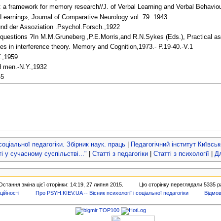
g: a framework for memory research//J. of Verbal Learning and Verbal Behaviour
 Learning», Journal of Comparative Neurology vol. 79. 1943
nd der Assoziation .Psychol.Forsch.,1922
 questions ?In M.M.Gruneberg ,P.E.Morris,and R.N.Sykes (Eds.), Practical a
es in interference theory. Memory and Cognition,1973.- P.19-40.-V.1
.,1959
d men.-N.Y.,1932
45
 соціальної педагогіки. Збірник наук. праць
|
Педагогічний інститут Київськ
 у сучасному суспільстві..."
|
Статті з педагогіки
|
Статті з психології
|
Дл
Остання зміна цієї сторінки: 14:19, 27 липня 2015.
Цю сторінку переглядали 5335 ра
ційності
Про PSYH.KIEV.UA -- Вісник психології і соціальної педагогіки
Відмов