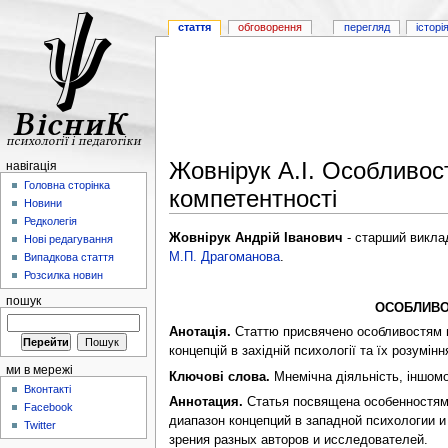
стаття
обговорення
перегляд
історі
Жовнірук А.І. Особливос
навігація
Головна сторінка
компетентності
Новини
Редколегія
Жовнірук Андрій Іванович
- старший виклад
Нові редагування
М.П. Драгоманова
.
Випадкова стаття
Розсилка новин
пошук
ОСОБЛИВО
Анотація.
Статтю присвячено особливостям мн
концепцій в західній психології та їх розумі
ми в мережі
Ключові слова.
Мнемічна діяльність, іншомов
Вконтакті
Аннотация.
Статья посвящена особенностям
Facebook
диапазон концепций в западной психологии 
Twitter
зрения разных авторов и исследователей.