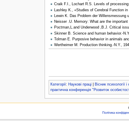
Craik F.I., Lochart R.S. Levels of processin
Lashley K., «Studies of Cerebral Function in
Lewin K. Das Problem der Willensmessung u
Neisser .U. Memory: What are the important
Poctman,L.and Underwood ,B.J. Critical issu
Skinner B. Science and human behavior.-N.Y
Tolman E. Purposive behavior in animals an
Wertheimer M. Production thinking.-N.Y., 19
Категорії
:
Наукові праці
|
Вісник психології і
практична конференція "Розвиток особистості
Політика конфіден