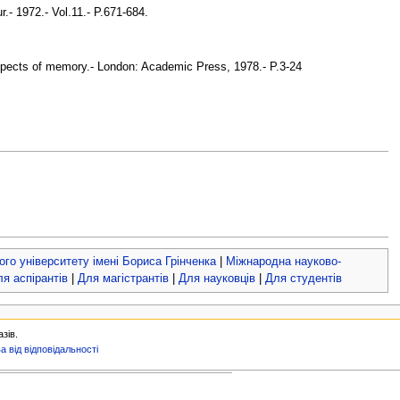
.- 1972.- Vol.11.- P.671-684.
spects of memory.- London: Academic Press, 1978.- P.3-24
ого університету імені Бориса Грінченка
|
Міжнародна науково-
я аспірантів
|
Для магістрантів
|
Для науковців
|
Для студентів
зів.
а від відповідальності