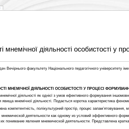
я
ті мнемічної діяльності особистості у п
ач Вечірнього факультету Національного педагогічного університету ім
СТІ МНЕМІЧНОЇ ДІЯЛЬНОСТІ ОСОБИСТОСТІ У ПРОЦЕСІ ФОРМУВАН
емічної діяльності як однієї з умов ефективного формування іншомовно
ння явища мнемічної діяльності. Подається коротка характеристика феномен
на компетентність, полікультурний простір, процес запам’ятовування, мн
 мнемической деятельности как одному из условий эффективного форми
и их понимание явления мнемической деятельности. Представлена кратк