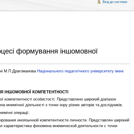
Вхід до системи
роцесі формування іншомовної
ені М.П.Драгоманова
Національного педагогічного університету імені
НЯ ІНШОМОВНОЇ КОМПЕТЕНТНОСТІ
ї компетентності особистості. Представлено широкий діапазон
а мнемічної діяльності з точки зору різних авторів та дослідників.
емічні операції.
рования иноязычной компетентности личности. Представлен широкий
ая характеристика феномена мнемической деятельности с точки