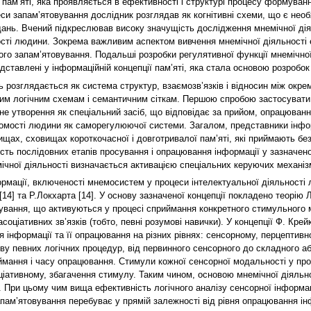
ам’яті, яка проявляється в ефективності і структурі процесу формуванн
си запам’ятовування дослідник розглядав як когнітивні схеми, що є нео
вдань. Вчений підкреслював високу значущість дослідження мнемічної ді
сті людини. Зокрема важливим аспектом вивчення мнемічної діяльності 
го запам’ятовування. Подальші розробки регулятивної функції мнемічної 
ставлені у інформаційній концепції пам’яті, яка стала основою розробок
ь розглядається як система структур, взаємозв’язків і відносин між ок
им логічним схемам і семантичним сіткам. Першою спробою застосувати п
чне утворення як спеціальний засіб, що відповідає за прийом, опрацюванн
домості людини як саморегулюючої системи. Загалом, представники інфо
ищах, сховищах короткочасної і довготривалої пам’яті, які приймають бе
сть послідовних етапів просування і опрацювання інформації у зазначеном
ічної діяльності визначається активацією спеціальних керуючих механіз
мації, включеності мнемосистем у процеси інтелектуальної діяльності 
14] та Р.Локхарта [14]. У основу зазначеної концепції покладено теорію Л
вування, що активуються у процесі сприймання конкретного стимульного 
асоціативних зв’язків (тобто, певні розумові навички). У концепції Ф. Кр
інформації та її опрацювання на різних рівнях: сенсорному, перцептивн
ву певних логічних процедур, від первинного сенсорного до складного а
иймання і часу опрацювання. Стимули кожної сенсорної модальності у про
оціативному, збагачення стимулу. Таким чином, основою мнемічної діяльно
. При цьому чим вища ефективність логічного аналізу сенсорної інформаці
пам’ятовування перебуває у прямій залежності від рівня опрацювання ін