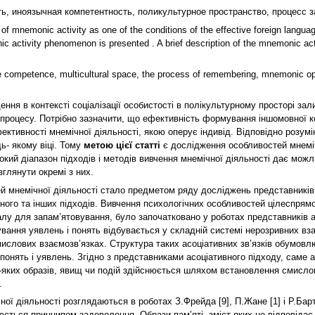
, иноязычная компетентность, поликультурное пространство, процесс з
s of mnemonic асtivity as one of the conditions of the effective foreign langu
activity phenomenon is presented . A brief description of the mnemonic acti
e competence, multicultural space, the process of remembering, mnemonic op
ня в контексті соціалізації особистості в полікультурному просторі з
процесу. Потрібно зазначити, що ефективність формування іншомовної ко
ктивності мнемічної діяльності, якою оперує індивід. Відповідно розум
ь- якому віці. Тому
метою цієї статті
є дослідження особливостей мнемічн
й діапазон підходів і методів вивчення мнемічної діяльності дає можлив
глянути окремі з них.
ей мнемічної діяльності стало предметом ряду досліджень представників а
ійного та інших підходів. Вивчення психологічних особливостей цілеспрям
лу для запам’ятовування, було започатковано у роботах представників асо
ування уявлень і понять відбувається у складній системі нерозривних вза
мислових взаємозв’язках. Структура таких асоціативних зв’язків обумов
онять і уявлень. Згідно з представниками асоціативного підходу, саме 
яких образів, явищ чи подій здійснюється шляхом встановлення смислов
.
ї діяльності розглядаються в роботах З.Фрейда [9], П.Жане [1] і Р.Барт
ється принципом задоволення. Образи пам’яті, зміст яких не відповідає