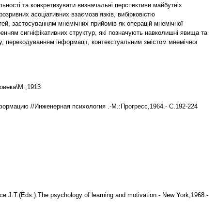
льності та конкретизувати визначальні перспективи майбутніх
зривних асоціативних взаємозв’язків, вибірковістю
стей, застосуванням мнемічних прийомів як операцій мнемічної
ренням сигніфікативних структур, які позначують навколишні явища та
ду, перекодуванням інформації, контекстуальним змістом мнемічної
овека\М.,1913
рмацию //Инженерная психология .-М.:Прогресс,1964.- С.192-224
 J.T.(Eds.).The psychology of learning and motivation.- New York,1968.-