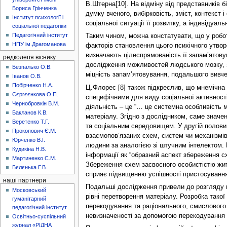
В.Штерна[10]. На відміну від представників б
Бориса Грінченка
думку вченого, вибірковість, зміст, контекст
Інститут психології і
соціальної ситуації її розвитку, а індивідуа
соціальної педагогіки
Педагогічний інститут
Таким чином, можна констатувати, що у робот
НПУ ім.Драгоманова
факторів становлення цього психічного утвор
визначають цілеспрямованість її запам’ятову
редколегія віснику
дослідження можливостей людського мозку, зо
Безпалько О.В.
міцність запам’ятовування, подальшого вивчен
Іванов О.В.
Побірченко Н.А.
Ц.Флорес [8] також підкреслив, що мнемічна а
Сєргєєнкова О.П.
специфічними для виду соціальної активності,
Чернобровкін В.М.
діяльність – це “… це системна особливість 
Бакланов К.В.
матеріалу. Згідно з дослідником, саме значе
Веретенко Т.Г.
та соціальним середовищем. У другій половин
Прокопович Є.М.
взаємопов’язаних схем, систем чи механізмів
Юрченко В.І.
людини за аналогією зі штучним інтелектом.
Кудикіна Н.В.
інформації як “образний аспект збереження сх
Мартиненко С.М.
Збереження схем засвоєного особистістю житт
Бєлєнька Г.В.
сприяє підвищенню успішності пристосуванн
наші партнери
Подальші дослідження привели до розгляду мн
Московський
рівні перетворення матеріалу. Розробка тако
гуманітарний
перекодування та раціонального, смислового 
педагогічний інститут
невизначеності за допомогою перекодування і
Освітньо-суспільний
журнал «РІДНА