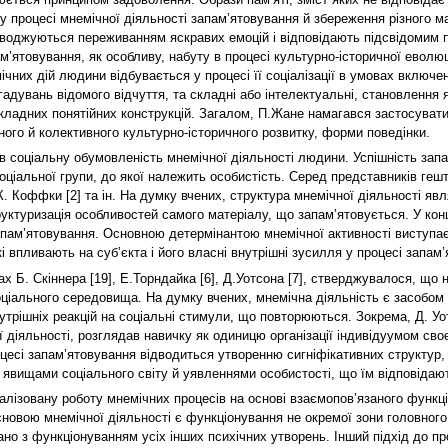
 у процесі мнемічної діяльності запам’ятовування й збереження різного м
оводжуються переживанням яскравих емоцій і відповідають підсвідомим 
’ятовування, як особливу, набуту в процесі культурно-історичної еволю
их дій людини відбувається у процесі її соціалізації в умовах включенн
згадувань відомого відчуття, та складні або інтелектуальні, становлення
складних понятійних конструкцій. Загалом, П.Жане намагався застосувати
ного й колективного культурно-історичного розвитку, форми поведінки.
 соціальну обумовленість мнемічної діяльності людини. Успішність запа
соціальної групи, до якої належить особистість. Серед представників геш
. Коффки [2] та ін. На думку вчених, структура мнемічної діяльності яв
руктуризація особливостей самого матеріалу, що запам’ятовується. У конц
апам’ятовування. Основною детермінантою мнемічної активності виступає
і впливають на суб’єкта і його власні внутрішні зусилля у процесі запам
ах Б. Скіннера [19], Е.Торндайка [6], Д.Уотсона [7], стверджувалося, щ
 соціального середовища. На думку вчених, мнемічна діяльність є засобом
нутрішніх реакцій на соціальні стимули, що повторюються. Зокрема, Д. У
ї діяльності, розглядав навичку як одиницю організації індивідуумом сво
цесі запам’ятовування відводиться утворенню сигніфікативних структур,
явищами соціального світу й уявленнями особистості, що їм відповідают
лізовану роботу мнемічних процесів на основі взаємопов’язаного функці
новою мнемічної діяльності є функціонування не окремої зони головного 
но з функціонуванням усіх інших психічних утворень. Інший підхід до пр