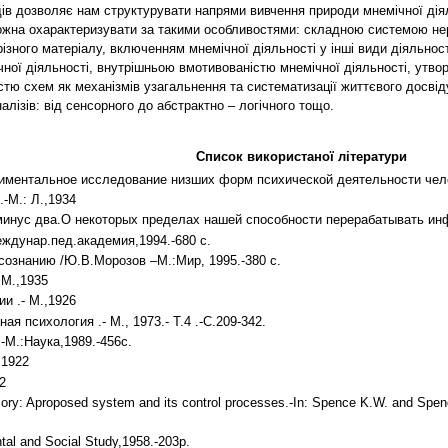
дів дозволяє нам структурувати напрями вивчення природи мнемічної дія
ожна охарактеризувати за такими особливостями: складною системою неро
різного матеріалу, включенням мнемічної діяльності у інші види діяльно
ної діяльності, внутрішньою вмотивованістю мнемічної діяльності, утво
стю схем як механізмів узагальнення та систематизації життєвого досві
алізів: від сенсорного до абстрактно – логічного тощо.
Список використаної літератури
иментальное исследование низших форм психической деятельности чел
-М.: Л.,1934
инус два.О некоторых пределах нашей способности перерабатывать инфо
ждунар.пед.академия,1994.-680 с.
 сознанию /Ю.В.Морозов –М.:Мир, 1995.-380 с.
 М.,1935
и .- М.,1926
я психология .- М., 1973.- Т.4 .-С.209-342.
-М.:Наука,1989.-456с.
,1922
2
ry: Aproposed system and its control processes.-In: Spence K.W. and Spence
ntal and Social Study,1958.-203p.