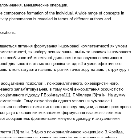
апоминания, мнемические операции.
age competence formation of the individual. A wide range of concepts in
vity phenomenon is revealed in terms of different authors and
erations.
алишається питання формування іншомовної компетентності як умови
мпетентності, як набору певних знань, вмінь та навичок іншомовного
іння особливостей мнемічної діяльності є запорукою ефективного
ої діяльності в різних концепціях як однієї з умов ефективного
ість констатувати наявність різних точок зору на зміст, структуру і
соціативної психології, психоаналітичного, біхевіористичного,
ованого запам'ятовування, в тому числі використання особистістю
ціативного підходу Г.Еббінгауза[11], Г.Міллера [3]та ін. На думку
ємозв’язків. Тому актуалізація одного уявлення зумовлює і
люється особливостями життєвого досвіду людини, а саме просторово-
асоціація є основним механізмом формування взаємозв’язків між
ої асоціації між фрагментами минулого досвіду й актуальними
летта [13] та ін. Згідно з психоаналітичною концепцією З.Фрейда,
 потягу задоволення, мають тенденцію до витіснення зі сфери