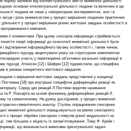
я образу залежно від контекстуального змісту мнемічної діяльності
бхідною основою інтелектуальної діяльності людини та включені в цю
яльності людини не лише у лабораторних експериментах, але і в
є місце і роль мнемосистем у процесі вирішення людиною практичних
діяльності у процесі вирішення різних життєвих завдань особистості в
 програмованого навчання.
ремими її елементами. При цьому сенсорна інформація сприймається,
оняття теорії інформації до психології мнемічної діяльності були
я і відтворення інформаційного багажу особистості і, таким чином,
рмаційного підходу акцентували увагу на структурних компонентах
зпосередню участь у перетворенні об’єктивно-загальної інформації в
у підході, Аткінсон [12] і Шифрін [12] підкреслили, що специфіка
мів в умовах конкретного життєвого завдання.
людини з вирішення життєвих завдань представлені у концепції
.Постмана [18] про внутрішні специфічні диференційні реакції як
матеріалу. Серед цих реакцій Л.Постман виділяв називання
ейка та Р. Локхарта на основі феномену диференційних реакцій Л.
ому та семантичному. На думку дослідників, у процесі мнемічної
бстрактно-семантичного аналізу. Ступінь опрацювання сенсорних
цесі мнемічної діяльності опрацьовуються на рівнях сенсорного
сті є процес обробки сенсорних стимулів різної модальності за
ї, тим більшою є міцність їх запам’ятовування. Тому Ф. Крейк і
формації, що визначається вимогами орієнтувальної задачі.