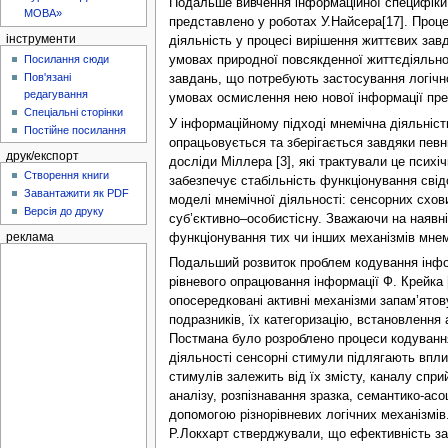
Подальше вивчення інформаційної специфіки п
МОВА»
представлено у роботах У.Найсера[17]. Проце
інструменти
діяльність у процесі вирішення життєвих за
Посилання сюди
умовах природної повсякденної життєдіяльно
Пов'язані
завдань, що потребують застосування логічно
редагування
умовах осмислення нею нової інформації пред
Спеціальні сторінки
У інформаційному підході мнемічна діяльніст
Постійне посилання
опрацьовується та зберігається завдяки певн
друк/експорт
досліди Міллера [3], які трактували це психі
Створення книги
забезпечує стабільність функціонування сві
Завантажити як PDF
моделі мнемічної діяльності: сенсорних схов
Версія до друку
суб’єктивно–особистісну. Зважаючи на наявні
функціонування тих чи інших механізмів мнем
реклама
Подальший розвиток проблем кодування інфор
рівневого опрацювання інформації Ф. Крейка [
опосередковані активні механізми запам’ято
подразників, їх категоризацію, встановлення 
Постмана було розроблено процеси кодування 
діяльності сенсорні стимули підлягають впли
стимулів залежить від їх змісту, каналу спр
аналізу, розпізнавання зразка, семантико-ас
допомогою різнорівневих логічних механізмів
Р.Локхарт стверджували, що ефективність за