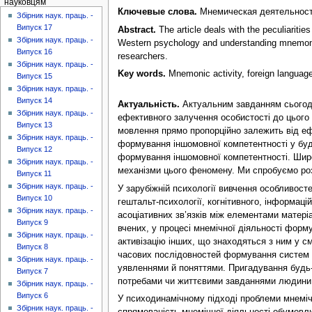
науковцям
Ключевые слова.
Мнемическая деятельность
Збірник наук. праць. -
Випуск 17
Abstract.
The article deals with the peculiaritie
Збірник наук. праць. -
Western psychology and understanding mnemonic 
Випуск 16
researchers.
Збірник наук. праць. -
Key words.
Mnemonic activity, foreign languag
Випуск 15
Збірник наук. праць. -
Випуск 14
Актуальність.
Актуальним завданням сьогоден
Збірник наук. праць. -
ефективного залучення особистості до цього 
Випуск 13
мовлення прямо пропорційно залежить від ефе
Збірник наук. праць. -
формування іншомовної компетентності у буд
Випуск 12
формування іншомовної компетентності. Широки
Збірник наук. праць. -
механізми цього феномену. Ми спробуємо роз
Випуск 11
Збірник наук. праць. -
У зарубіжній психології вивчення особливост
Випуск 10
гештальт-психології, когнітивного, інформац
Збірник наук. праць. -
асоціативних зв’язків між елементами матеріа
Випуск 9
вчених, у процесі мнемічної діяльності форм
Збірник наук. праць. -
активізацію інших, що знаходяться з ним у с
Випуск 8
часових послідовностей формування систем п
Збірник наук. праць. -
уявленнями й поняттями. Пригадування будь-
Випуск 7
потребами чи життєвими завданнями людини
Збірник наук. праць. -
Випуск 6
У психодинамічному підході проблеми мнемічно
Збірник наук. праць. -
спрямованість мнемічної діяльності обумовлю