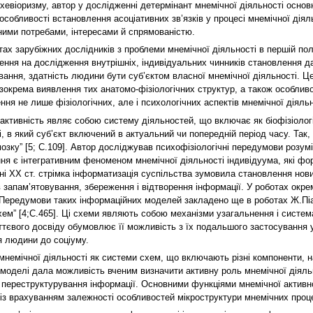
іхевіоризму, автор у дослідженні детермінант мнемічної діяльності основ
 і особливості встановлення асоціативних зв’язків у процесі мнемічної 
льними потребами, інтересами й спрямованістю.
ах зарубіжних дослідників з проблеми мнемічної діяльності в першій поло
ення на дослідження внутрішніх, індивідуальних чинників становлення дан
вання, здатність людини бути суб’єктом власної мнемічної діяльності. Ц
крема виявлення тих анатомо-фізіологічних структур, а також особливос
ня не лише фізіологічних, але і психологічних аспектів мнемічної діяльн
ктивність являє собою систему діяльностей, що включає як біофізіологічн
 в який суб’єкт включений в актуальний чи попередній період часу. Так, С
мозку” [5; C.109]. Автор досліджував психофізіологічні передумови розу
ння є інтегративним феноменом мнемічної діяльності індивідуума, які ф
і ХХ ст. стрімка інформатизація суспільства зумовила становлення нових
 запам’ятовування, збереження і відтворення інформації. У роботах окр
 Передумови таких інформаційних моделей закладено ще в роботах Ж.Піа
ем” [4;С.465]. Ці схеми являють собою механізми узагальнення і системат
євого досвіду обумовлює її можливість з їх подальшого застосування у н
я людини до соціуму.
емічної діяльності як системи схем, що включають різні компоненти, на
ї моделі дала можливість вченим визначити активну роль мнемічної діял
переструктурування інформації. Основними функціями мнемічної активнос
з врахуванням залежності особливостей мікроструктури мнемічних процесі