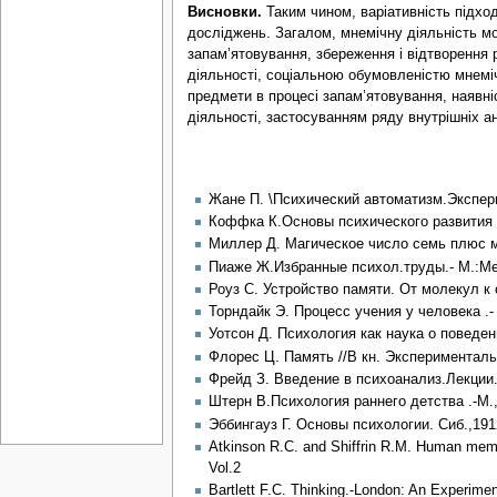
Висновки.
Таким чином, варіативність підхо
досліджень. Загалом, мнемічну діяльність м
запам’ятовування, збереження і відтворення 
діяльності, соціальною обумовленістю мнеміч
предмети в процесі запам’ятовування, наявні
діяльності, застосуванням ряду внутрішніх ан
Жане П. \Психический автоматизм.Экспер
Коффка К.Основы психического развития .
Миллер Д. Магическое число семь плюс м
Пиаже Ж.Избранные психол.труды.- М.:Ме
Роуз С. Устройство памяти. От молекул к
Торндайк Э. Процесс учения у человека .-
Уотсон Д. Психология как наука о поведени
Флорес Ц. Память //В кн. Экспериментальна
Фрейд З. Введение в психоанализ.Лекции.
Штерн В.Психология раннего детства .-М.
Эббингауз Г. Основы психологии. Сиб.,191
Atkinson R.C. and Shiffrin R.M. Human memo
Vol.2
Bartlett F.C. Thinking.-London: An Experime