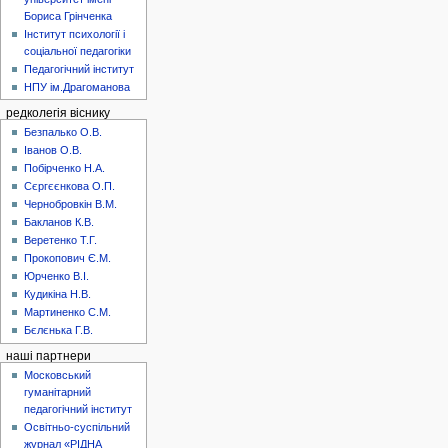
Бориса Грінченка
Інститут психології і
соціальної педагогіки
Педагогічний інститут
НПУ ім.Драгоманова
редколегія віснику
Безпалько О.В.
Іванов О.В.
Побірченко Н.А.
Сєргєєнкова О.П.
Чернобровкін В.М.
Бакланов К.В.
Веретенко Т.Г.
Прокопович Є.М.
Юрченко В.І.
Кудикіна Н.В.
Мартиненко С.М.
Бєлєнька Г.В.
наші партнери
Московський
гуманітарний
педагогічний інститут
Освітньо-суспільний
журнал «РІДНА