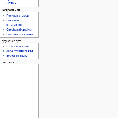
МОВА»
інструменти
Посилання сюди
Пов'язані
редагування
Спеціальні сторінки
Постійне посилання
друк/експорт
Створення книги
Завантажити як PDF
Версія до друку
реклама