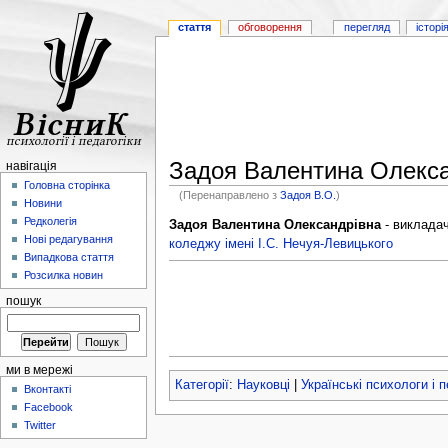
стаття
обговорення
перегляд
історі
Задоя Валентина Олекса
навігація
Головна сторінка
(Перенаправлено з
Задоя В.О.
)
Новини
Редколегія
Задоя Валентина Олександрівна
- викладач
Нові редагування
коледжу імені І.С. Нечуя-Левицького
Випадкова стаття
Розсилка новин
пошук
ми в мережі
Категорії
:
Науковці
|
Українські психологи і 
Вконтакті
Facebook
Twitter