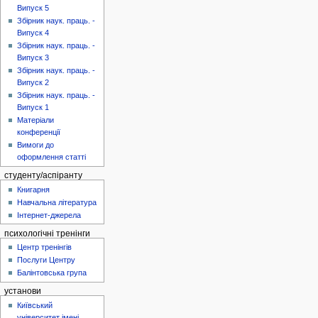
Випуск 5
Збірник наук. праць. -
Випуск 4
Збірник наук. праць. -
Випуск 3
Збірник наук. праць. -
Випуск 2
Збірник наук. праць. -
Випуск 1
Матеріали
конференції
Вимоги до
оформлення статті
студенту/аспіранту
Книгарня
Навчальна література
Інтернет-джерела
психологічні тренінги
Центр тренінгів
Послуги Центру
Балінтовська група
установи
Київський
університет імені