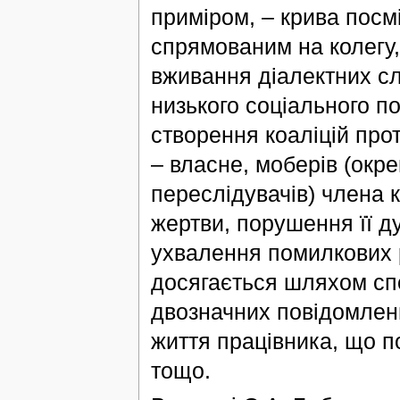
приміром, – крива пос
спрямованим на колегу,
вживання діалектних сл
низького соціального 
створення коаліцій прот
– власне, моберів (окре
переслідувачів) члена 
жертви, порушення її д
ухвалення помилкових р
досягається шляхом сп
двозначних повідомлень
життя працівника, що п
тощо.