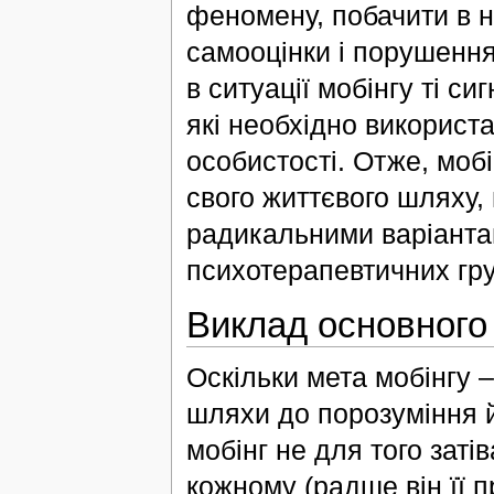
феномену, побачити в 
самооцінки і порушення 
в ситуації мобінгу ті си
які необхідно використ
особистості. Отже, мобі
свого життєвого шляху, 
радикальними варіанта
психотерапевтичних груп
Виклад основного
Оскільки мета мобінгу 
шляхи до порозуміння й
мобінг не для того заті
кожному (радше він її п