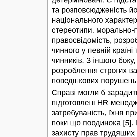
та розповсюдженість й
національного характер
стереотипи, морально-п
правосвідомість, розро
чинного у певній країні
чинників. З іншого бок
розроблення строгих ва
поведінкових порушень 
Справі могли б зарадити
підготовлені HR-менедж
затребуваність, їхня пр
поки що поодинока [5]. 
захисту прав трудящих 