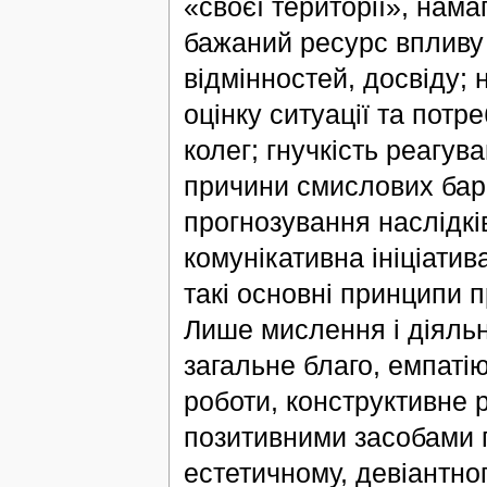
«своєї території», нама
бажаний ресурс впливу і
відмінностей, досвіду;
оцінку ситуації та потр
колег; гнучкість реагув
причини смислових бар’
прогнозування наслідків
комунікативна ініціатив
такі основні принципи 
Лише мислення і діяльн
загальне благо, емпаті
роботи, конструктивне р
позитивними засобами п
естетичному, девіантно