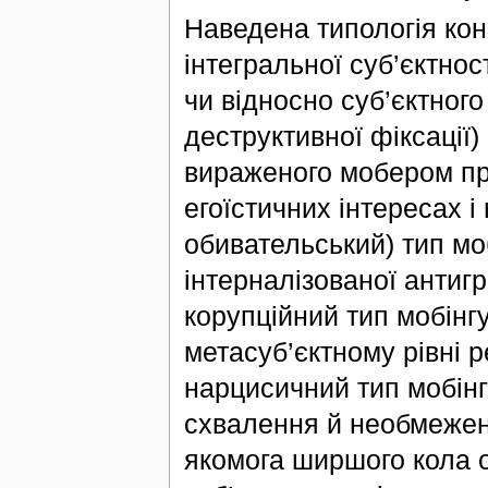
Наведена типологія ко
інтегральної суб’єктност
чи відносно суб’єктного 
деструктивної фіксації)
вираженого мобером при
егоїстичних інтересах і
обивательський) тип моб
інтерналізованої антиг
корупційний тип мобінг
метасуб’єктному рівні 
нарцисичний тип мобінг
схвалення й необмежено
якомога ширшого кола о