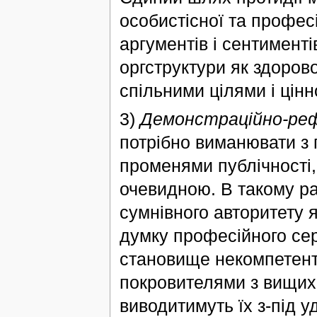
особистісної та профес
аргументів і сентименті
оргструктури як здорово
спільними цілями і цін
3)
Демонстраційно-реф
потрібно виманювати з
променями публічності,
очевидною. В такому ра
сумнівного авторитету 
думку професійного се
становище некомпетентн
покровителями з вищих 
виводитимуть їх з-під у