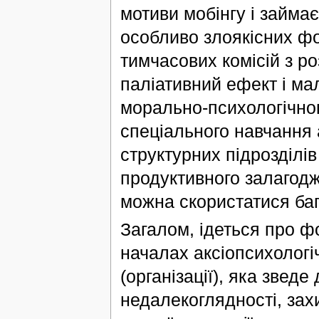
мотиви мобінгу і займа
особливо злоякісних ф
тимчасових комісій з ро
паліативний ефект і м
морально-психологічного
спеціального навчання а
структурних підрозділів
продуктивного залагодж
можна скористатися баг
Загалом, ідеться про ф
началах аксіопсихологі
(організації), яка звед
недалекоглядності, захи