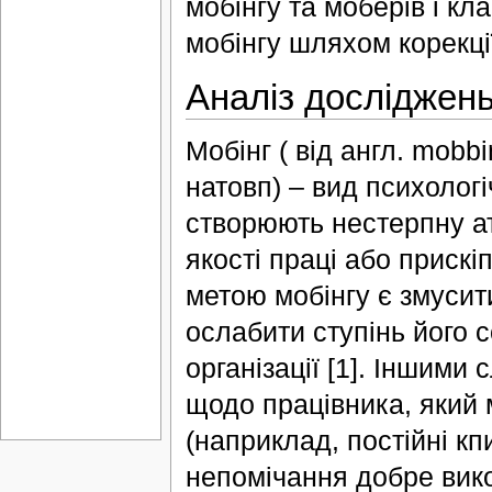
мобінгу та моберів і кл
мобінгу шляхом корекці
Аналіз досліджень 
Мобінг ( від англ. mobb
натовп) – вид психологіч
створюють нестерпну ат
якості праці або прискі
метою мобінгу є змусити
ослабити ступінь його 
організації [1]. Іншими
щодо працівника, який 
(наприклад, постійні к
непомічання добре вико