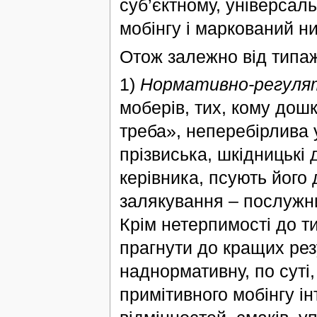
суб’єктному, універсал
мобінгу і маркований н
Отож залежно від типаж
1)
Нормативно-регуля
моберів, тих, кому дош
треба», неперебірлива 
прізвиська, шкідницькі 
керівника, псують його 
залякування – послужний
Крім нетерпимості до т
прагнути до кращих рез
наднормативну, по суті,
примітивного мобінгу і