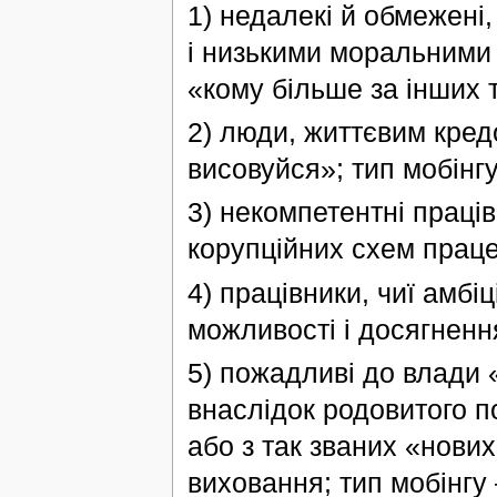
1) недалекі й обмежені
і низькими моральними 
«кому більше за інших т
2) люди, життєвим кред
висовуйся»; тип мобінг
3) некомпетентні праці
корупційних схем праце
4) працівники, чиї амбі
можливості і досягненн
5) пожадливі до влади «
внаслідок родовитого 
або з так званих «нови
виховання; тип мобінгу 