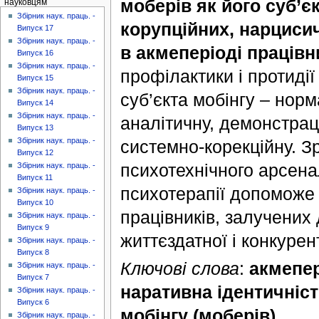
моберів як його суб’є
науковцям
Збірник наук. праць. -
корупційних, нарцисич
Випуск 17
Збірник наук. праць. -
в акмеперіоді працівн
Випуск 16
Збірник наук. праць. -
профілактики і протидії
Випуск 15
Збірник наук. праць. -
суб’єкта мобінгу – нор
Випуск 14
Збірник наук. праць. -
аналітичну, демонстрац
Випуск 13
Збірник наук. праць. -
системно-корекційну. З
Випуск 12
психотехнічного арсена
Збірник наук. праць. -
Випуск 11
психотерапії допоможе 
Збірник наук. праць. -
Випуск 10
працівників, залучених 
Збірник наук. праць. -
Випуск 9
життєздатної і конкуре
Збірник наук. праць. -
Випуск 8
Ключові слова
:
акмепер
Збірник наук. праць. -
Випуск 7
наративна ідентичність
Збірник наук. праць. -
Випуск 6
мобінгу (моберів)
.
Збірник наук. праць. -