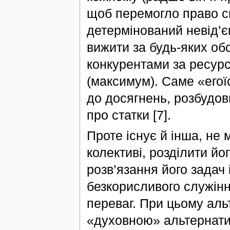
щоб перемогло право си
детермінований невід’
вижити за будь-яких обс
конкурентами за ресурс
(максимум). Саме «егої
до досягнень, розбудов
про статки [7].
Проте існує й інша, не
колективі, розділити йо
розв’язання його задач 
безкорисливого служінн
переваг. При цьому аль
«духовною» альтернати