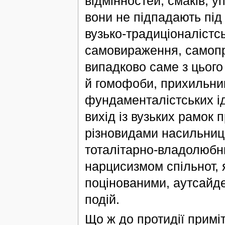
відмінностей, смаків, 
вони не підпадають під
вузько-традиціоналістс
самовираження, самопр
випадково саме з цього
й гомофоби, прихильник
фундаменталістських ід
вихід із вузьких рамок 
різновидами насильниць
тоталітарно-владолюбн
нарцисизмом спільнот,
поцінованими, аутсайд
подій.
Що ж до протидії примі