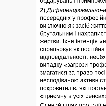
обдарувань і примноже
2)
Диференціювально-а
посередніх у професійн
виключно як засіб житт
брутальним і нахрапист
жертви. Їхня інтенція «
спрацьовує як постійна 
відповідальності, необх
випадку «загрози профе
змагатися за право посі
несподіваною активніст
покровителів, які пост
«приємну в усіх сенсах
Єдиний шлях протидії м