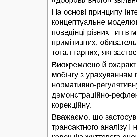
На основі принципу інте
концептуальне моделюв
поведінці різних типів м
примітивних, обиватель
тоталітарних, які засто
Виокремлено й охаракте
мобінгу з урахуванням 
нормативно-регулятивн
демонстраційно-рефлекс
корекційну.
Вважаємо, що застосув
трансактного аналізу і
корекцію життєвого сцен