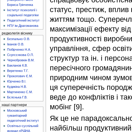
Бориса Грінченка
статус, престиж, вплив
Інститут психології і
соціальної педагогіки
життям тощо. Суперечли
Педагогічний інститут
НПУ ім.Драгоманова
максимізації ефекту ві
редколегія віснику
продуктивності виробни
Безпалько О.В.
Іванов О.В.
управління, сфер освіт
Побірченко Н.А.
Сєргєєнкова О.П.
структур та ін. і перс
Чернобровкін В.М.
пересічного громадянин
Бакланов К.В.
Веретенко Т.Г.
природним чином зумовл
Прокопович Є.М.
Юрченко В.І.
ця суперечність пород
Кудикіна Н.В.
Мартиненко С.М.
веде до конфліктів i та
Бєлєнька Г.В.
мобінг [9].
наші партнери
Московський
гуманітарний
Як це не парадоксально
педагогічний інститут
найбільш продуктивний 
Освітньо-суспільний
журнал «РІДНА