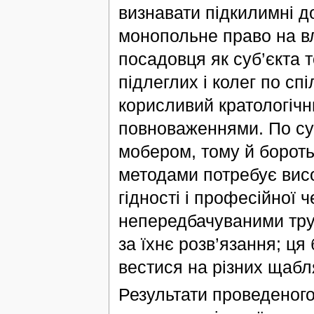
визнавати підкилимні д
монопольне право на вл
посадовця як суб’єкта т
підлеглих і колег по сп
корисливий кратологіч
повноваженнями. По су
мобером, тому й борот
методами потребує висо
гідності і професійної ч
непередбачуваними труд
за їхнє розв’язання; ц
вестися на різних щабля
Результати проведеног