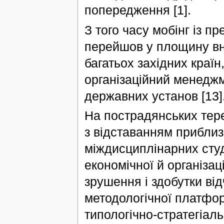
попередження [1].
З того часу мобінг із п
перейшов у площину вн
багатьох західних країн
організаційний менеджм
державних установ [13]
На пострадянських тер
з відставанням приблиз
міждисциплінарних студі
економічної й організац
зрушення і здобутки ві
методологічної платфор
типологічно-стратегіал