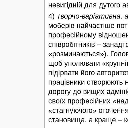
невигідній для дутого а
4)
Творчо-варіативна,
моберів найчастіше пот
професійному відношенн
співробітників – занадт
«розминаються»). Голов
щоб уполювати «крупніш
підірвати його авторите
працівники створюють н
дорогу до вищих адміні
своїх професійних «на
«стагнуючого» оточення
становища, а краще – к