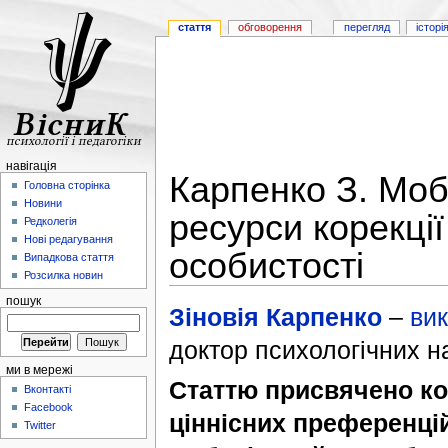
стаття
обговорення
перегляд
історі
навігація
Карпенко З. Мобі
Головна сторінка
Новини
ресурси корекці
Редколегія
Нові редагування
особистості
Випадкова стаття
Розсилка новин
пошук
Зіновія Карпенко
–
вик
доктор психологічних на
ми в мережі
Статтю присвячено к
Вконтакті
Facebook
ціннісних преференцій 
Twitter