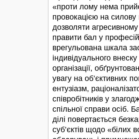
«проти лому нема прийо
провокацією на силову 
дозволяти агресивному 
правити бал у професі
врегульована шкала зао
індивідуального внеску
організації, обґрунтов
увагу на об’єктивних п
ентузіазм, раціоналізат
співробітників у злагод
спільної справи осіб. Б
ділі повертається безк
суб’єктів щодо «білих в