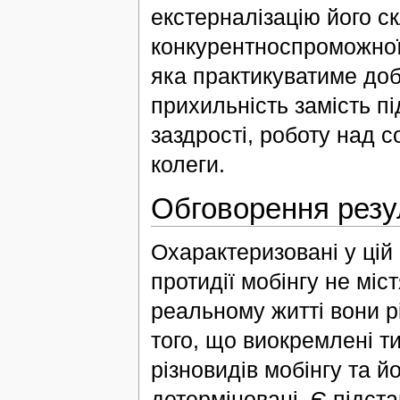
екстерналізацію його с
конкурентноспроможної 
яка практикуватиме доб
прихильність замість п
заздрості, роботу над 
колеги.
Обговорення резу
Охарактеризовані у цій с
протидії мобінгу не міс
реальному житті вони рі
того, що виокремлені т
різновидів мобінгу та йо
детерміновані. Є підста