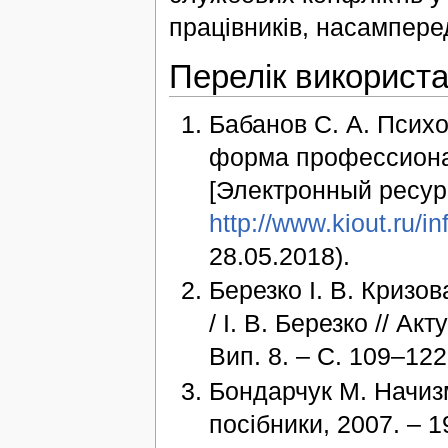
працівників, насамперед
Перелік використ
Бабанов С. А. Психо
форма профессиона
[Электронный ресурс
http://www.kiout.ru/i
28.05.2018).
Березко І. В. Кризов
/ І. В. Березко // Ак
Вип. 8. – С. 109–122
Бондарчук М. Начизм
посібники, 2007. – 1