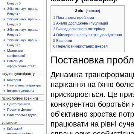
Випуск 5
Збірник наук. праць. -
Зміст
[
сховати
]
Випуск 4
1
Постановка проблеми
Збірник наук. праць. -
2
Аналіз досліджень і публікацій
Випуск 3
3
Виклад основного матеріалу
Збірник наук. праць. -
4
Обговорення результатів дослідження
Випуск 2
Збірник наук. праць. -
5
Висновки
Випуск 1
6
Перелік використаних джерел
Матеріали
конференції
Постановка проб
Вимоги до
оформлення статті
Динаміка трансформації
студенту/аспіранту
Книгарня
нарікання на їхню боліс
Навчальна література
Інтернет-джерела
прискорюється. Це приз
психологічні тренінги
конкурентної боротьби н
Центр тренінгів
Послуги Центру
об’єктивно зростає пот
Балінтовська група
працювати на рівні суча
установи
Київський
спрацьовує особистісна
університет імені