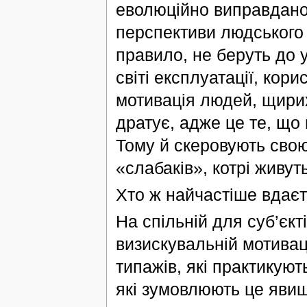
еволюційно виправдано
перспективи людського р
правило, не беруть до 
світі експлуатації, кори
мотивація людей, щирих
дратує, адже це те, що
Тому й скеровують свою
«слабаків», котрі живуть
Хто ж найчастіше вдаєт
На спільній для суб’єкті
визискувальній мотивац
типажів, які практикуют
які зумовлюють це явищ