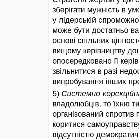
зберігати мужність в ум
у лідерській спроможно
може бути достатньо ва
основі спільних цінност
вищому керівництву доц
опосередковано її кері
звільнитися в разі недо
випробування інших про
5)
Системно-корекційн
владолюбців, то їхню т
організований спротив г
коритися самоуправству
відсутністю демократичн