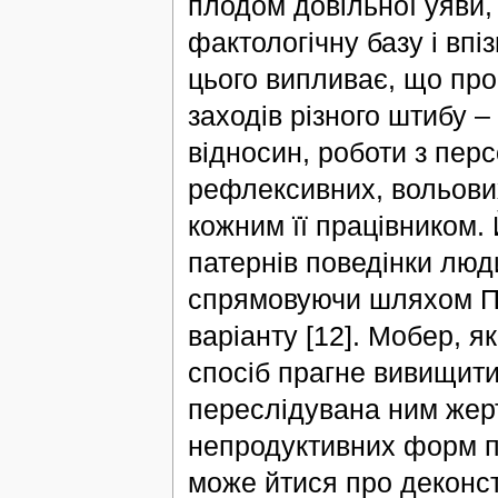
плодом довільної уяви,
фактологічну базу і вп
цього випливає, що про
заходів різного штибу 
відносин, роботи з пер
рефлексивних, вольови
кожним її працівником.
патернів поведінки люди
спрямовуючи шляхом П
варіанту [12]. Мобер, 
спосіб прагне вивищит
переслідувана ним жерт
непродуктивних форм пс
може йтися про деконст