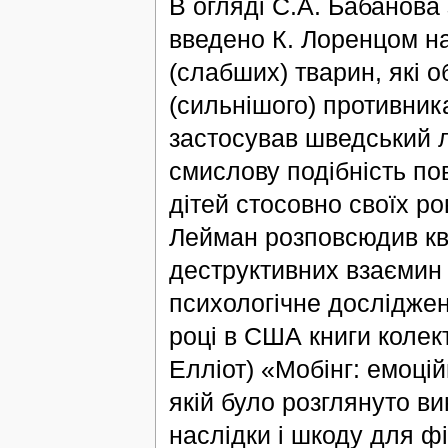
В огляді С.А. Бабанова
введено К. Лоренцом на
(слабших) тварин, які 
(сильнішого) противни
застосував шведський л
смислову подібність по
дітей стосовно своїх ро
Лейман розповсюдив кв
деструктивних взаємин 
психологічне досліджен
році в США книги колект
Елліот) «Мобінг: емоці
якій було розглянуто ви
наслідки і шкоду для ф