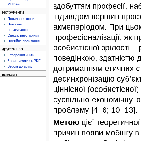
здобуттям професії, на
МОВА»
інструменти
індивідом вершин профе
Посилання сюди
Пов'язані
акмеперіодом. При цьо
редагування
професіоналізації, як 
Спеціальні сторінки
Постійне посилання
особистісної зрілості 
друк/експорт
Створення книги
поведінкою, здатністю 
Завантажити як PDF
дотриманням етичних ст
Версія до друку
реклама
десинхронізацію суб’єкт
ціннісної (особистісної
суспільно-економічну, 
проблему [4; 6; 10; 13].
Метою
цієї теоретично
причин появи мобінгу в