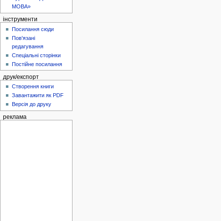
МОВА»
інструменти
Посилання сюди
Пов'язані
редагування
Спеціальні сторінки
Постійне посилання
друк/експорт
Створення книги
Завантажити як PDF
Версія до друку
реклама