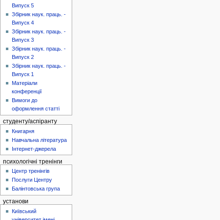
Випуск 5
Збірник наук. праць. -
Випуск 4
Збірник наук. праць. -
Випуск 3
Збірник наук. праць. -
Випуск 2
Збірник наук. праць. -
Випуск 1
Матеріали
конференції
Вимоги до
оформлення статті
студенту/аспіранту
Книгарня
Навчальна література
Інтернет-джерела
психологічні тренінги
Центр тренінгів
Послуги Центру
Балінтовська група
установи
Київський
університет імені