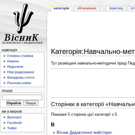
категорія
обговорення
перегляд
іс
Категорія:Навчально-мето
навігація
Головна сторінка
Новини
Тут розміщені навчально-методичні праці Педа
Редколегія
Нові редагування
Випадкова стаття
Розсилка новин
пошук
Сторінки в категорії «Навчальн
ми в мережі
Показані 5 сторінок цієї категорії з 5.
Вконтакті
Facebook
В
Twitter
Вісник Дидактичної майстерні