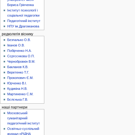
Бориса Грінченка
Інститут психології і
соціальної педагогіки
Педагогічний інститут
НПУ ім.Драгоманова
редколегія віснику
Безпалько О.В.
Іванов О.В.
Побірченко Н.А.
Сєргєєнкова О.П.
Чернобровкін В.М.
Бакланов К.В.
Веретенко Т.Г.
Прокопович Є.М.
Юрченко В.І.
Кудикіна Н.В.
Мартиненко С.М.
Бєлєнька Г.В.
наші партнери
Московський
гуманітарний
педагогічний інститут
Освітньо-суспільний
журнал «РІДНА