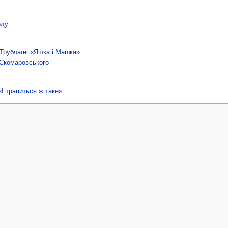
оду
 Трублаїні «Яшка і Машка»
 Скомаровського
І трапиться ж таке»