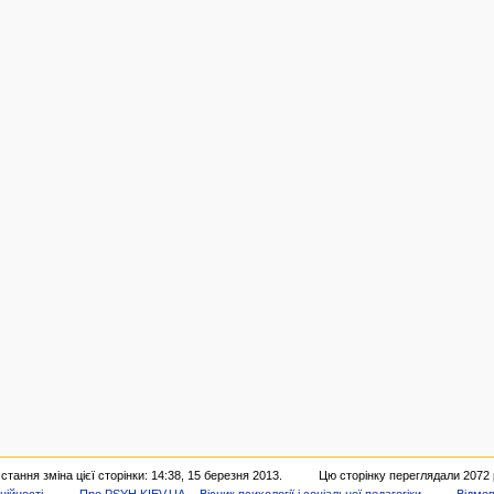
стання зміна цієї сторінки: 14:38, 15 березня 2013.
Цю сторінку переглядали 2072 
ційності
Про PSYH.KIEV.UA -- Вісник психології і соціальної педагогіки
Відмов