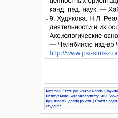
ценностных ориентаци
канд. пед. наук. — Ха
9. Худякова, Н.Л. Ре
деятельности и их ос
Аксиологические осно
— Челябинск: изд-во Ч
http://www.psi-sintez.
Категорії
:
Статті російською мовою
|
Наукові
інститут Київського університету імені Бори
ідеї, проекти, досвід роботи"
|
Статті з педаг
студентів