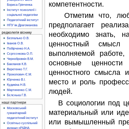
компетентности.
Бориса Грінченка
Інститут психології і
Отметим что, любой
соціальної педагогіки
Педагогічний інститут
предполагает реализ
НПУ ім.Драгоманова
необходимо знать, н
редколегія віснику
Безпалько О.В.
ценностный смысл 
Іванов О.В.
Побірченко Н.А.
выполняемой работе,
Сєргєєнкова О.П.
Чернобровкін В.М.
основные ценности
Бакланов К.В.
Веретенко Т.Г.
ценностного смысла 
Прокопович Є.М.
Юрченко В.І.
место и роль професс
Кудикіна Н.В.
людей.
Мартиненко С.М.
Бєлєнька Г.В.
В социологии под це
наші партнери
Московський
материальный или иде
гуманітарний
педагогічний інститут
или вымышленный пре
Освітньо-суспільний
журнал «РІДНА