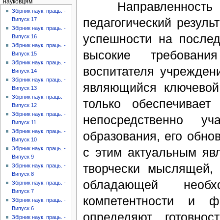
науковцям
Направленность до
Збірник наук. праць. -
педагогический резуль
Випуск 17
Збірник наук. праць. -
успешности на после
Випуск 16
Збірник наук. праць. -
высокие требовани
Випуск 15
Збірник наук. праць. -
воспитателя учрежден
Випуск 14
Збірник наук. праць. -
являющийся ключевой
Випуск 13
Збірник наук. праць. -
только обеспечивае
Випуск 12
Збірник наук. праць. -
непосредственно у
Випуск 11
Збірник наук. праць. -
образования, его обно
Випуск 10
с этим актуальным яв
Збірник наук. праць. -
Випуск 9
творчески мыслящей, 
Збірник наук. праць. -
Випуск 8
обладающей необх
Збірник наук. праць. -
Випуск 7
компетентности и ф
Збірник наук. праць. -
Випуск 6
определяют готовно
Збірник наук. праць. -