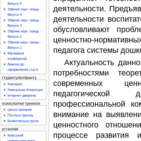
Випуск 5
деятельности. Предъя
Збірник наук. праць. -
Випуск 4
деятельности воспита
Збірник наук. праць. -
Випуск 3
обусловливают пробл
Збірник наук. праць. -
Випуск 2
ценностно-нормативн
Збірник наук. праць. -
педагога системы дошк
Випуск 1
Матеріали
конференції
Актуальность данной
Вимоги до
оформлення статті
потребностями теоре
студенту/аспіранту
современных цен
Книгарня
Навчальна література
педагогической 
Інтернет-джерела
профессиональной ком
психологічні тренінги
Центр тренінгів
внимание на выявлени
Послуги Центру
Балінтовська група
ценностного отношен
установи
процессе развития 
Київський
університет імені