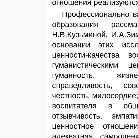
отношения реализуются [
Профессионально важ
образования рассм
Н.В.Кузьминой, И.А.Зи
основании этих исс
ценности-качества в
гуманистическими це
гуманность, жизн
справедливость, сов
честность, милосердие;
воспитателя в обще
отзывчивость, эмпат
ценностное отношен
адекватная самооцен