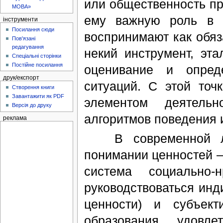
или общественность п
МОВА»
ему важную роль в 
інструменти
Посилання сюди
воспринимают как обяза
Пов'язані
редагування
некий инструмент, эт
Спеціальні сторінки
Постійне посилання
оценивание и опред
друк/експорт
ситуаций. С этой точ
Створення книги
Завантажити як PDF
элементом деятель
Версія до друку
алгоритмов поведения 
реклама
В современной лит
понимании ценностей —
система социально-
руководствоваться ин
ценности) и субъект
образования, удовл