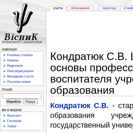
стаття
обговорення
перегляд
історі
навігація
Кондратюк С.В.
Головна сторінка
Новини
основы професс
Редколегія
Нові редагування
воспитателя уч
Випадкова стаття
Розсилка новин
образования
пошук
Кондратюк С.В.
- ста
ми в мережі
образования учреж
Вконтакті
Facebook
государственный универ
Twitter