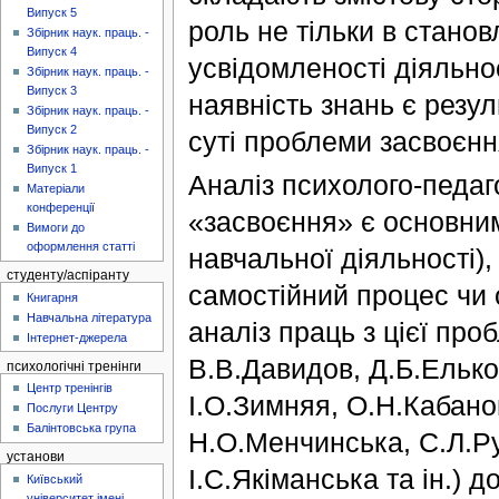
Випуск 5
роль не тільки в станов
Збірник наук. праць. -
Випуск 4
усвідомленості діяльнос
Збірник наук. праць. -
Випуск 3
наявність знань є резу
Збірник наук. праць. -
Випуск 2
суті проблеми засвоєнн
Збірник наук. праць. -
Випуск 1
Аналіз психолого-педаго
Матеріали
конференції
«засвоєння» є основним
Вимоги до
оформлення статті
навчальної діяльності),
студенту/аспіранту
самостійний процес чи 
Книгарня
Навчальна література
аналіз праць з цієї про
Інтернет-джерела
В.В.Давидов, Д.Б.Елько
психологічні тренінги
Центр тренінгів
І.О.Зимняя, О.Н.Кабано
Послуги Центру
Балінтовська група
Н.О.Менчинська, С.Л.Ру
установи
І.С.Якіманська та ін.) 
Київський
університет імені