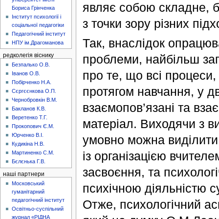
являє собою складне, б
Бориса Грінченка
Інститут психології і
з точки зору різних підх
соціальної педагогіки
Педагогічний інститут
Так, внаслідок опрацю
НПУ ім.Драгоманова
редколегія віснику
проблеми, найбільш за
Безпалько О.В.
про те, що всі процеси
Іванов О.В.
Побірченко Н.А.
протягом навчання, у д
Сєргєєнкова О.П.
Чернобровкін В.М.
взаємопов’язані та вза
Бакланов К.В.
Веретенко Т.Г.
матеріал. Виходячи з в
Прокопович Є.М.
Юрченко В.І.
умовно можна виділити 
Кудикіна Н.В.
із організацією вчител
Мартиненко С.М.
Бєлєнька Г.В.
засвоєння, та психологі
наші партнери
Московський
психічною діяльністю су
гуманітарний
педагогічний інститут
Отже, психологічний ас
Освітньо-суспільний
журнал «РІДНА