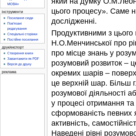
який на думку О.М.Леон
МОВА»
цього процесу». Саме н
інструменти
Посилання сюди
дослідженні.
Пов'язані
редагування
Продуктивними з цього 
Спеціальні сторінки
Постійне посилання
Н.О.Менчинської про рі
друк/експорт
про місце знань у розу
Створення книги
Завантажити як PDF
розумовий розвиток – ц
Версія до друку
окремих шарів – поверх
реклама
це верхній шар. Більш 
розумової діяльності а
у процесі отримання та
сформованість певних 
активність, самостійніст
Наведені рівні розумов