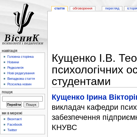
стаття
обговорення
перегляд
історі
навігація
Кущенко І.В. Те
Головна сторінка
Новини
психологічних о
Редколегія
Нові редагування
студентами
Випадкова стаття
Розсилка новин
пошук
Кущенко Ірина Вікторі
викладач кафедри псих
ми в мережі
забезпечення підприємн
Вконтакті
Facebook
КНУВС
Twitter