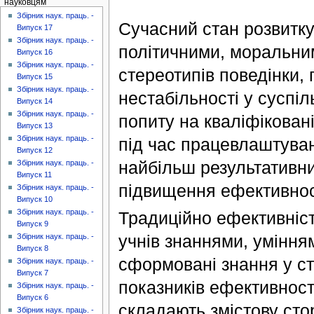
науковцям
Збірник наук. праць. -
Сучасний стан розвитку
Випуск 17
Збірник наук. праць. -
політичними, моральни
Випуск 16
Збірник наук. праць. -
стереотипів поведінки,
Випуск 15
Збірник наук. праць. -
нестабільності у суспі
Випуск 14
Збірник наук. праць. -
попиту на кваліфікован
Випуск 13
Збірник наук. праць. -
під час працевлаштуван
Випуск 12
найбільш результативни
Збірник наук. праць. -
Випуск 11
підвищення ефективност
Збірник наук. праць. -
Випуск 10
Збірник наук. праць. -
Традиційно ефективніс
Випуск 9
учнів знаннями, уміння
Збірник наук. праць. -
Випуск 8
сформовані знання у ст
Збірник наук. праць. -
Випуск 7
показників ефективност
Збірник наук. праць. -
Випуск 6
складають змістову сто
Збірник наук. праць. -