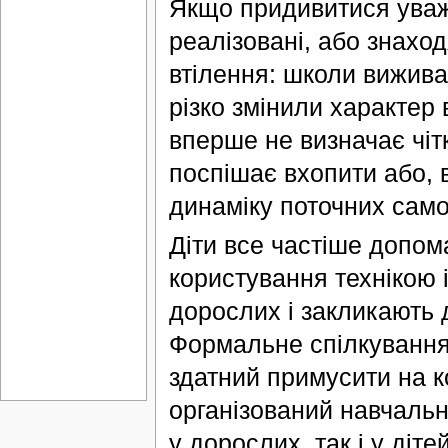
Якщо придивитися уважн
реалізовані, або знах
втілення: школи вижива
різко змінили характер 
вперше не визначає чіт
поспішає вхопити або, 
динаміку поточних само
Діти все частіше допом
користування технікою і
дорослих і закликають 
Формальне спілкування –
здатний примусити на к
організований навчальн
у дорослих, так і у діт