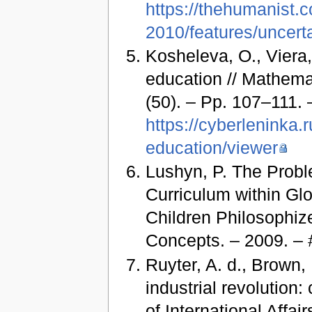
https://thehumanist.
2010/features/uncerta
Kosheleva, O., Viera,
education // Mathema
(50). – Pp. 107–111. 
https://cyberleninka.
education/viewer
Lushyn, P. The Proble
Curriculum within Gl
Children Philosophiz
Concepts. – 2009. – 
Ruyter, A. d., Brown,
industrial revolution
of International Affair