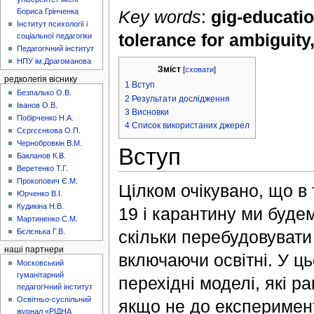
Бориса Грінченка
Key words
:
gig-educatio
Інститут психології і
tolerance for ambiguity,
соціальної педагогіки
Педагогічний інститут
НПУ ім.Драгоманова
Зміст
[
сховати
]
редколегія віснику
1
Вступ
Безпалько О.В.
2
Результати дослідження
Іванов О.В.
3
Висновки
Побірченко Н.А.
4
Список використаних джерел
Сєргєєнкова О.П.
Чернобровкін В.М.
Вступ
Бакланов К.В.
Веретенко Т.Г.
Прокопович Є.М.
Цілком очікувано, що в
Юрченко В.І.
Кудикіна Н.В.
19 і карантину ми буде
Мартиненко С.М.
Бєлєнька Г.В.
скільки перебудовувати
наші партнери
включаючи освітні. У ць
Московський
гуманітарний
перехідні моделі, які р
педагогічний інститут
Освітньо-суспільний
якщо не до експеримент
журнал «РІДНА