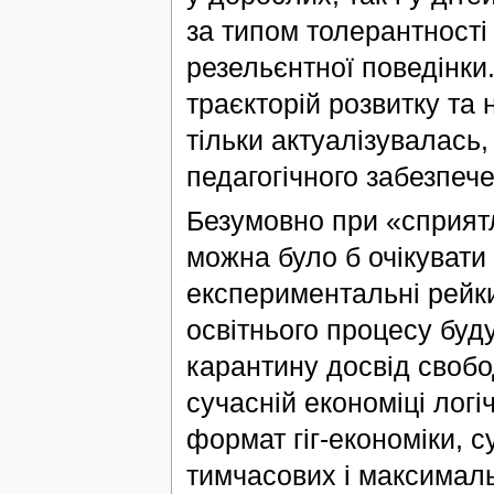
за типом толерантності
резельєнтної поведінки
траєкторій розвитку та 
тільки актуалізувалась,
педагогічного забезпеч
Безумовно при «сприят
можна було б очікувати 
експериментальні рейки
освітнього процесу буд
карантину досвід свобо
сучасній економіці лог
формат гіг-економіки, с
тимчасових і максимал