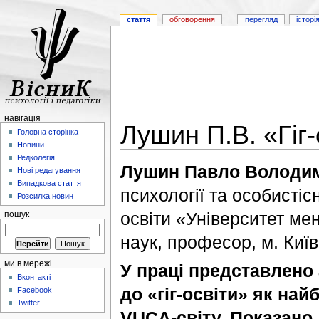
стаття
обговорення
перегляд
історі
навігація
Лушин П.В. «Гіг
Головна сторінка
Новини
Редколегія
Лушин Павло Володи
Нові редагування
Випадкова стаття
психології та особисті
Розсилка новин
освіти «Університет ме
пошук
наук, професор, м. Київ
ми в мережі
У праці представлено 
Вконтакті
до «гіг-освіти» як на
Facebook
Twitter
VUCA-світу. Показано,