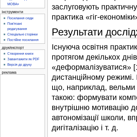
МОВА»
заслуговують практичну
інструменти
практика «гіг-економіки» 
Посилання сюди
Пов'язані
Результати дослі
редагування
Спеціальні сторінки
Постійне посилання
Існуюча освітня практи
друк/експорт
Створення книги
протягом декількох дні
Завантажити як PDF
«деформалізуватися» [1
Версія до друку
реклама
дистанційному режимі.
що, наприклад, вельми
такою: формувати компе
внутрішню мотивацію до
автономізації школи, в
дигіталізацію і т. д.