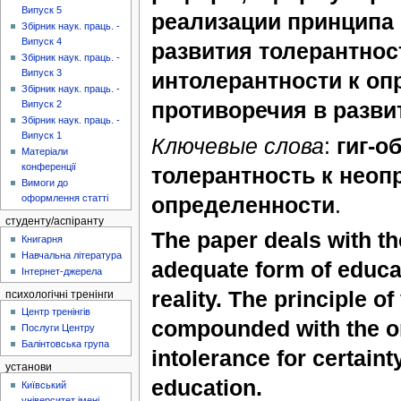
Випуск 5
реализации принципа
Збірник наук. праць. -
Випуск 4
развития толерантнос
Збірник наук. праць. -
Випуск 3
интолерантности к оп
Збірник наук. праць. -
противоречия в развит
Випуск 2
Збірник наук. праць. -
Випуск 1
Ключевые слова
:
гиг-о
Матеріали
конференції
толерантность к неоп
Вимоги до
определенности
.
оформлення статті
студенту/аспіранту
The paper deals with th
Книгарня
Навчальна література
adequate form of educat
Інтернет-джерела
reality. The principle of
психологічні тренінги
Центр тренінгів
compounded with the on
Послуги Центру
Балінтовська група
intolerance for certaint
установи
education.
Київський
університет імені