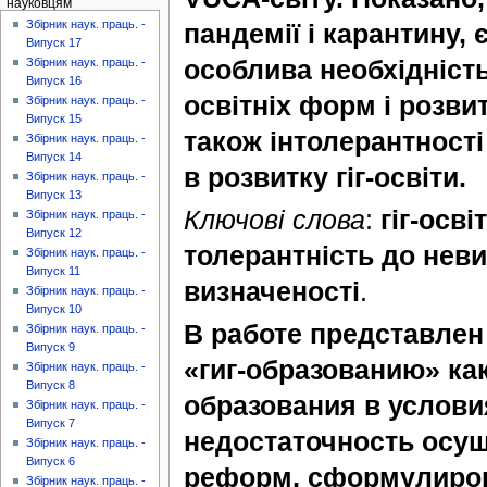
науковцям
Збірник наук. праць. -
пандемії і карантину
Випуск 17
особлива необхідність
Збірник наук. праць. -
Випуск 16
освітніх форм і розви
Збірник наук. праць. -
Випуск 15
також інтолерантності
Збірник наук. праць. -
Випуск 14
в розвитку гіг-освіти.
Збірник наук. праць. -
Випуск 13
Ключові слова
:
гіг-осві
Збірник наук. праць. -
Випуск 12
толерантність до неви
Збірник наук. праць. -
Випуск 11
визначеності
.
Збірник наук. праць. -
Випуск 10
В работе представлен
Збірник наук. праць. -
Випуск 9
«гиг-образованию» ка
Збірник наук. праць. -
Випуск 8
образования в услови
Збірник наук. праць. -
Випуск 7
недостаточность осу
Збірник наук. праць. -
Випуск 6
реформ, сформулиров
Збірник наук. праць. -