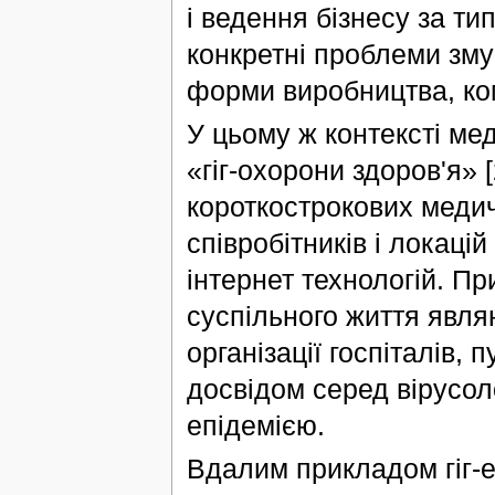
і ведення бізнесу за ти
конкретні проблеми зму
форми виробництва, ком
У цьому ж контексті м
«гіг-охорони здоров'я» [
короткострокових меди
співробітників і локаці
інтернет технологій. П
суспільного життя явл
організації госпіталів, 
досвідом серед вірусоло
епідемією.
Вдалим прикладом гіг-е