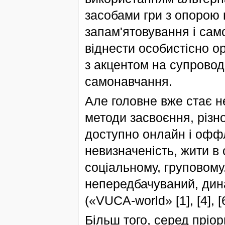
засобами гри з опорою 
запам'ятовування і само
віднести особистісно ор
з акцентом на супроводі
самонавчання.
Але головне вже стає не
методи засвоєння, різно
доступно онлайн і офф
невизначеність, жити в
соціальному, груповому,
непередбачуваний, дина
(«VUCA-world» [1], [4], 
Більш того, серед пріор