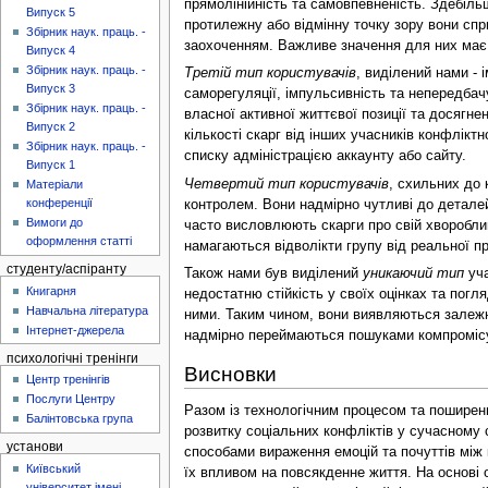
прямолінійність та самовпевненість. Здебіль
Випуск 5
протилежну або відмінну точку зору вони спр
Збірник наук. праць. -
заохоченням. Важливе значення для них має 
Випуск 4
Збірник наук. праць. -
Третій тип користувачів
, виділений нами - 
Випуск 3
саморегуляції, імпульсивність та непередбач
Збірник наук. праць. -
власної активної життєвої позиції та досягне
Випуск 2
кількості скарг від інших учасників конфлікт
Збірник наук. праць. -
списку адміністрацією аккаунту або сайту.
Випуск 1
Четвертий тип користувачів
, схильних до 
Матеріали
конференції
контролем. Вони надмірно чутливі до деталей
Вимоги до
часто висловлюють скарги про свій хворобливи
оформлення статті
намагаються відволікти групу від реальної пр
студенту/аспіранту
Також нами був виділений
уникаючий тип
уча
Книгарня
недостатню стійкість у своїх оцінках та погл
Навчальна література
ними. Таким чином, вони виявляються залежн
Інтернет-джерела
надмірно переймаються пошуками компромісу 
психологічні тренінги
Висновки
Центр тренінгів
Послуги Центру
Разом із технологічним процесом та поширенн
Балінтовська група
розвитку соціальних конфліктів у сучасному 
установи
способами вираження емоцій та почуттів між 
Київський
їх впливом на повсякденне життя. На основі о
університет імені