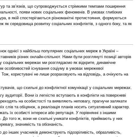
ктур та зв’язків, що супроводжується стрімкими темпами поширення
еальності, появи нових соціальних феноменів. В умовах глибоких
ура, в якій спостерігаються різноманітні протистояння, формуються
еж як середовища розвитку соціальних конфліктів, з одного боку, та як
нок однієї з найбільш популярних соціальних мереж в Україні –
авників різних онлайн-спільнот. Нами були розглянуті позиції авторів
ти у соціальних мережах ми розглядаємо як відкрите, динамічне
ям особливостей існування соціуму в умовах мережевої
 Тож, користувачі не лише розраховують на відповідь, а очікують на
стувачів, що схильні до конфліктної комунікації у соціальних мережах.
у аудиторії. Вони із легкістю вступають в конфлікти на поверхневі
ереходять на особистості та виявляють неповагу, прагнучи залякати
х слів та обіцянок, а реалізація планів носить ситуативний характер.
ть їх особисті інтереси або репутація. У порівнянні з іншими
 До того ж, вони не схильні уникати конфліктів, приймають у них
евагу, значимість та обізнаність.
ню до інших учасників демонструють підозріливість, образливість,