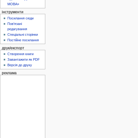
МОВА»
інструменти
Посилання сюди
Пов'язані
редагування
Спеціальні сторінки
Постійне посилання
друк/експорт
Створення книги
Завантажити як PDF
Версія до друку
реклама