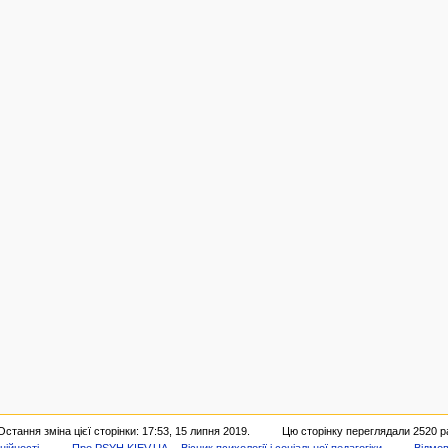
Остання зміна цієї сторінки: 17:53, 15 липня 2019.
Цю сторінку переглядали 2520 ра
ційності
Про PSYH.KIEV.UA -- Вісник психології і соціальної педагогіки
Відмов