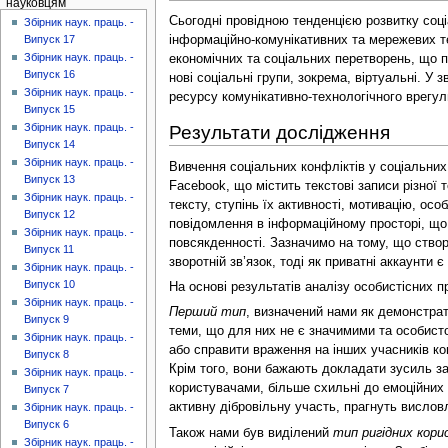
науковцям
Сьогодні провідною тенденцією розвитку соц
Збірник наук. праць. -
інформаційно-комунікативних та мережевих те
Випуск 17
Збірник наук. праць. -
економічних та соціальних перетворень, що п
Випуск 16
нові соціальні групи, зокрема, віртуальні. У
Збірник наук. праць. -
ресурсу комунікативно-технологічного врегул
Випуск 15
Збірник наук. праць. -
Результати дослідження
Випуск 14
Збірник наук. праць. -
Вивчення соціальних конфліктів у соціальних
Випуск 13
Facebook, що містить текстові записи різної 
Збірник наук. праць. -
тексту, ступінь їх активності, мотивацію, ос
Випуск 12
повідомлення в інформаційному просторі, що
Збірник наук. праць. -
повсякденності. Зазначимо на тому, що створ
Випуск 11
зворотній зв’язок, тоді як приватні аккаунти 
Збірник наук. праць. -
Випуск 10
На основі результатів аналізу особистісних п
Збірник наук. праць. -
Перший тип
, визначений нами як демонстрат
Випуск 9
теми, що для них не є значимими та особисто
Збірник наук. праць. -
або справити враження на інших учасників кон
Випуск 8
Крім того, вони бажають докладати зусиль зад
Збірник наук. праць. -
користувачами, більше схильні до емоційних 
Випуск 7
активну дібровільну участь, прагнуть вислов
Збірник наук. праць. -
Випуск 6
Також нами був виділений
тип ригідних кори
Збірник наук. праць. -