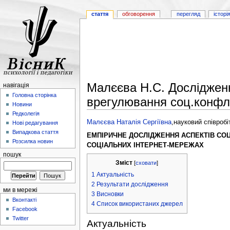
стаття
обговорення
перегляд
історі
Малєєва Н.С. Дослідженн
навігація
Головна сторінка
врегулювання соц.конфл
Новини
Редколегія
Малєєва Наталія Сергіївна
,науковий співроб
Нові редагування
Випадкова стаття
ЕМПІРИЧНЕ ДОСЛІДЖЕННЯ АСПЕКТІВ СОЦ
Розсилка новин
СОЦІАЛЬНИХ ІНТЕРНЕТ-МЕРЕЖАХ
пошук
Зміст
[
сховати
]
1
Актуальність
2
Результати дослідження
ми в мережі
3
Висновки
Вконтакті
4
Список використаних джерел
Facebook
Twitter
Актуальність