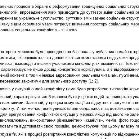
іальних процесів в Україні є реформування традиційних соціальних стру
хнологій, впровадження яких призводить до суттєвої зміни соціальної р
ереживає українське суспільство, суттєвих змін зазнає соціальна структ
 зв’язку з цим особливої уваги потребує вивчення простору соціальних мер
ювання соціальних конфліктів – з іншого.
 інтернет-мережах було проведено на базі аналізу публічних онлайн-сторі
тематики, які оцінюються та доповнюються коментарями і відгуками предст
обливості взаємодії з іншими учасниками конфлікту, їх емоційність. Текс
 характеризує не лише досвід конкретного користувача, а є відображенн
ений контент є так чи інакше адресованим реальним читачам, публічним.
є переважно закритими для загального доступу [1; 2].
роявів у ситуації онлайн-конфлікту нами було розроблено типологію кори
ивний, характеризується бажанням бути у центрі подій та привертати уваг
 важливими. Зазвичай, у процесі комунікації за відсутності аргументів п
флікту. У той же час, вони уникають відповідальності за дотримання свої
ля врегулювання конфліктної ситуації у мережі, якщо від цього не залежа
висловлювань, використання різноманітних «смайлів», мемів, фото тощо.
лювати та відстоювати свою позицію, демонструючи при цьому власну пер
стувачів
, які в процесі розгортання конфліктної комунікації по відношен