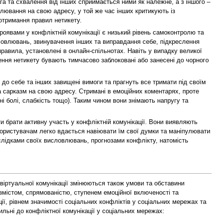
га та схвалення від інших сприймається ними як належне, а з іншого –
лювання на свою адресу, у той же час інших критикують із
отримання правил нетикету.
роявами у конфліктній комунікації є низький рівень самоконтролю та
словлювань, звинувачення інших та виправдання себе, підкреслення
правила, установлені в онлайн-спільнотах. Навіть у випадку великої
шення нетикету бувають тимчасово заблоковані або занесені до чорного
 до себе та інших завищені вимоги та прагнуть все тримати під своїм
 сарказм на свою адресу. Стримані в емоційних коментарях, проте
ні болі, слабкість тощо). Таким чином вони знімають напругу та
и брати активну участь у конфліктній комунікації. Вони виявляють
м користувачам легко вдається навіювати їм свої думки та маніпулювати
слідками своїх висловлювань, прогнозами конфлікту, натомість
віртуальної комунікації змінюються також умови та обставини
 змістом, спрямованістю, ступенем емоційної включеності та
ії, рівнем значимості соціальних конфліктів у соціальних мережах та
ильні до конфліктної комунікації у соціальних мережах: