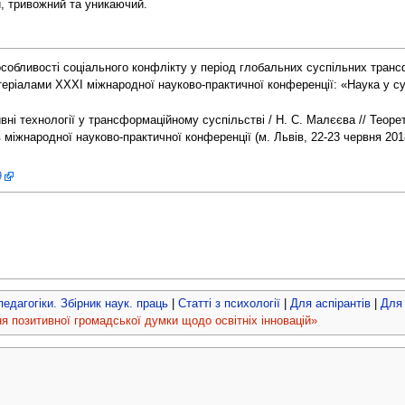
й, тривожний та уникаючий.
собливості соціального конфлікту у період глобальних суспільних трансф
теріалами XXXI міжнародної науково-практичної конференції: «Наука у су
ні технології у трансформаційному суспільстві / Н. С. Малєєва // Теорети
в міжнародної науково-практичної конференції (м. Львів, 22-23 червня 2018
9
 педагогіки. Збірник наук. праць
|
Статті з психології
|
Для аспірантів
|
Для 
я позитивної громадської думки щодо освітніх інновацій»