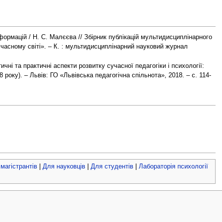
ормацій / Н. С. Малєєва // Збірник публікацій мультидисциплінарного
часному світі». – К. : мультидисциплінарний науковий журнал
чні та практичні аспекти розвитку сучасної педагогіки і психології:
 року). – Львів: ГО «Львівська педагогічна спільнота», 2018. – с. 114-
магістрантів
|
Для науковців
|
Для студентів
|
Лабораторія психології