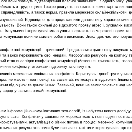
шого вони прагнуть підтвердження власної значимості. З одного боку, ува
иймають з труднощами. Гостро реагують на критичні коментарі та вислов
справедливість, а також норми, правила мережевої онлайн-спільноти, д
імпульсивний. Відповідно, для представників даного типу характерними п
уваність. Вони також схильні до відкритого прояву агресії, зухвалих ви
нь. Імпульсивні користувачі мало уваги звертають на мережеві норми та 
ної комунікації вони не схильні робити висновки. Внаслідок частого пору
конфліктної комунікації – тривожний. Представники цього типу висувають
 та важко переживають свої невдачі. Хворобливо реагують на критику та
й стан внаслідок конфліктної комунікації (безсоння, тривожність, голов
ичини конфлікту, отримати підтримку та співчуття.
сників мережевих соціальних конфліктів. Користувачі даної групи уникат
ядах, не мають чіткої позиції та, зазвичай, не можуть її відстояти. Інши
ими від оцінок та думок інших. Зазвичай, вони не замислюються над на
серед учасників онлайн-комунікації.
ям інформаційно-комунікативних технологій, із набуттям нового досвіду 
суспільстві. Конфлікти у соціальних мережах мають певні відмінності за
користувачами, актуалізацією різних потреб в процесі мережної комунікац
триманих результатів нами були визначені такі типи користувачів, що сх