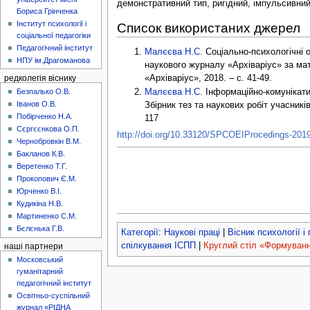
демонстративний тип, ригідний, імпульсивни
Бориса Грінченка
Інститут психології і
Список використаних джерел
соціальної педагогіки
Педагогічний інститут
Малєєва Н.С.
Соціально-психологічні о
НПУ ім.Драгоманова
наукового журналу «Архіваріус» за ма
«Архіваріус», 2018. – с. 41-49.
редколегія віснику
Безпалько О.В.
Малєєва Н.С.
Інформаційно-комунікатив
Іванов О.В.
Збірник тез та наукових робіт учасникі
Побірченко Н.А.
117
Сєргєєнкова О.П.
http://doi.org/10.33120/SPCOEIProcedings-201
Чернобровкін В.М.
Бакланов К.В.
Веретенко Т.Г.
Прокопович Є.М.
Юрченко В.І.
Кудикіна Н.В.
Мартиненко С.М.
Бєлєнька Г.В.
Категорії
:
Наукові праці
|
Вісник психології і
спілкування ІСПП
|
Круглий стіл «Формуванн
наші партнери
Московський
гуманітарний
педагогічний інститут
Освітньо-суспільний
журнал «РІДНА