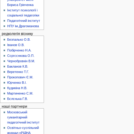
Бориса Грінченка
Інститут психології і
соціальної педагогіки
Педагогічний інститут
НПУ ім.Драгоманова
редколегія віснику
Безпалько О.В.
Іванов О.В.
Побірченко Н.А.
Сєргєєнкова О.П.
Чернобровкін В.М.
Бакланов К.В.
Веретенко Т.Г.
Прокопович Є.М.
Юрченко В.І.
Кудикіна Н.В.
Мартиненко С.М.
Бєлєнька Г.В.
наші партнери
Московський
гуманітарний
педагогічний інститут
Освітньо-суспільний
журнал «РІДНА