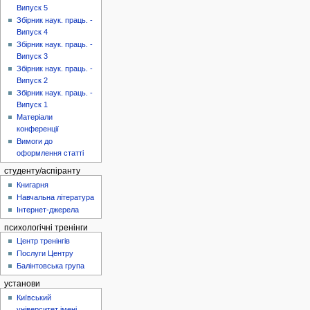
Випуск 5
Збірник наук. праць. -
Випуск 4
Збірник наук. праць. -
Випуск 3
Збірник наук. праць. -
Випуск 2
Збірник наук. праць. -
Випуск 1
Матеріали
конференції
Вимоги до
оформлення статті
студенту/аспіранту
Книгарня
Навчальна література
Інтернет-джерела
психологічні тренінги
Центр тренінгів
Послуги Центру
Балінтовська група
установи
Київський
університет імені