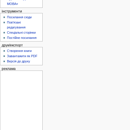
МОВА»
інструменти
Посилання сюди
Пов'язані
редагування
Спеціальні сторінки
Постійне посилання
друк/експорт
Створення книги
Завантажити як PDF
Версія до друку
реклама