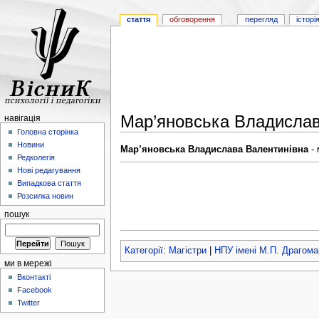
стаття
обговорення
перегляд
історі
Мар’яновська Владислав
навігація
Головна сторінка
Новини
Мар’яновська Владислава Валентинівна
- 
Редколегія
Нові редагування
Випадкова стаття
Розсилка новин
пошук
Категорії
:
Магістри
|
НПУ імені М.П. Драгома
ми в мережі
Вконтакті
Facebook
Twitter