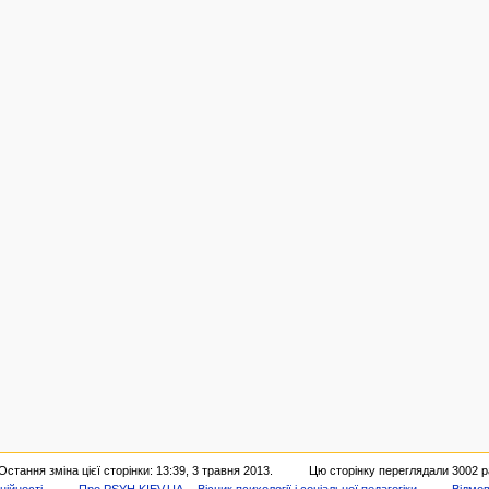
Остання зміна цієї сторінки: 13:39, 3 травня 2013.
Цю сторінку переглядали 3002 р
ційності
Про PSYH.KIEV.UA -- Вісник психології і соціальної педагогіки
Відмов