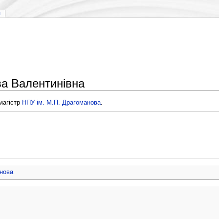
я
а Валентинівна
магістр
НПУ ім. М.П. Драгоманова
.
нова