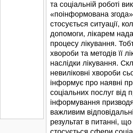
та соціальній роботі ви
«поінформована згода» 
стосується ситуації, ко
допомоги, лікарем над
процесу лікування. Тоб
хвороби та методів її л
наслідки лікування. Ск
невиліковні хвороби сьо
інформує про наявні пр
соціальних послуг від п
інформування призводят
важливим відповідальніс
результат в питанні, щ
стосується сфери соціа