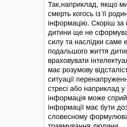
Так,наприклад, якщо ми
смерть когось із її род
інформацію. Скоріш за в
дитини ще не сформував
силу та наслідки саме 
подальшого життя дитин
враховувати інтелекту
має розумову відсталіст
ситуації перенапруженн
стресі або наприклад у
інформація може сприй
інформації має бути до
словесному формулюван
травмування людини.