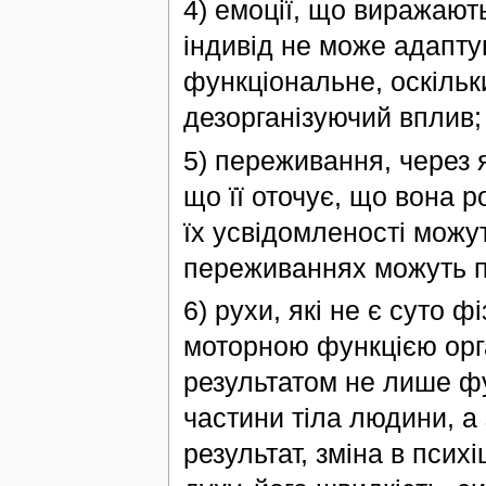
4) емоції, що виражають 
індивід не може адаптув
функціональне, оскільки
дезорганізуючий вплив;
5) переживання, через 
що її оточує, що вона р
їх усвідомленості можут
переживаннях можуть п
6) рухи, які не є суто 
моторною функцією орга
результатом не лише фу
частини тіла людини, а 
результат, зміна в псих