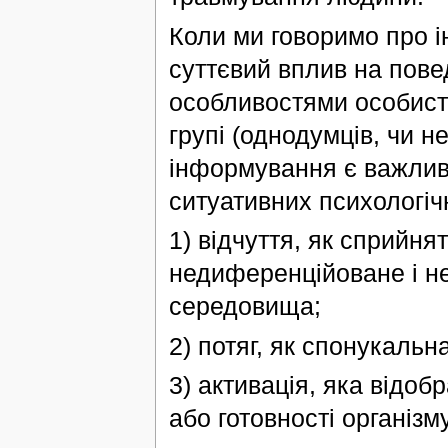
Коли ми говоримо про і
суттєвий вплив на повед
особливостями особисто
групі (однодумців, чи 
інформування є важливим
ситуативних психологіч
1) відчуття, як сприйня
недиференційоване і н
середовища;
2) потяг, як спонукальна
3) активація, яка відоб
або готовності організму