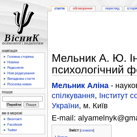
стаття
обговорення
перегляд
історі
навігація
Мельник А. Ю. І
Головна сторінка
Новини
психологічний 
Редколегія
Нові редагування
Випадкова стаття
Мельник Аліна
- науко
Розсилка новин
пошук
спілкування
,
Інститут с
України
, м. Київ
ми в мережі
E-mail: alyamelnyk@gma
Вконтакті
Facebook
Twitter
Зміст
[
сховати
]