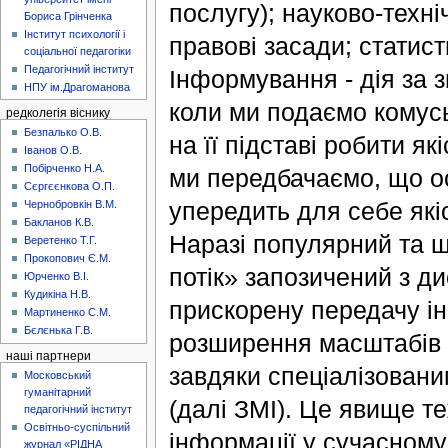
послугу); науково-техні
Бориса Грінченка
Інститут психології і
правові засади; статисти
соціальної педагогіки
Педагогічний інститут
Інформування - дія за з
НПУ ім.Драгоманова
коли ми подаємо комус
редколегія віснику
Безпалько О.В.
на її підставі робити як
Іванов О.В.
Побірченко Н.А.
ми передбачаємо, що ос
Сєргєєнкова О.П.
упередить для себе які
Чернобровкін В.М.
Бакланов К.В.
Наразі популярний та 
Веретенко Т.Г.
Прокопович Є.М.
потік» запозичений з д
Юрченко В.І.
Кудикіна Н.В.
прискорену передачу інф
Мартиненко С.М.
Бєлєнька Г.В.
розширення масштабів ц
наші партнери
завдяки спеціалізовани
Московський
гуманітарний
(далі ЗМІ). Це явище теж
педагогічний інститут
Освітньо-суспільний
інформації у сучасному 
журнал «РІДНА