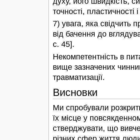
духу, його швидкість, с
точності, пластичності і
7) увага, яка свідчить 
від бачення до вглядув
с. 45].
Некомпетентність в пит
вище зазначених чинник
травматизації.
Висновки
Ми спробували розкрит
їх місце у повсякденно
стверджувати, що вивч
різних сфер життя люди