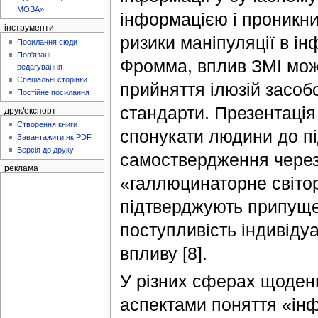
МОВА»
інформацією і проникни
інструменти
ризики маніпуляції в ін
Посилання сюди
Пов'язані
Фромма, вплив ЗМІ може
редагування
Спеціальні сторінки
прийняття ілюзій засоб
Постійне посилання
стандарти. Презентація 
друк/експорт
Створення книги
спонукати людини до п
Завантажити як PDF
Версія до друку
самоствердження через
реклама
«галлюцинаторне світор
підтверджують припуще
поступливість індивіду
впливу [8].
У різних сферах щоденн
аспектами поняття «ін