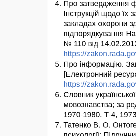
Про затвердження ф
Інструкцій щодо їх 
закладах охорони з
підпорядкування Нак
№ 110 від 14.02.201
https://zakon.rada.g
Про інформацію. Зак
[Електронний ресурс
https://zakon.rada.g
Словник української
мовознавства; за ред
1970-1980. Т-4, 197
Татенко В. О. Онтог
психології: Підручник