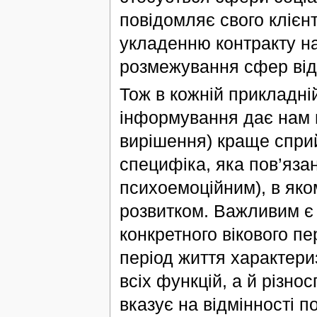
повідомляє свого клієн
укладенню контракту на
розмежування сфер від
Тож в кожній прикладні
інформування дає нам м
вирішення) краще сприй
специфіка, яка пов’язан
психоемоційним), в яко
розвитком. Важливим є 
конкретного вікового пе
період життя характери
всіх функцій, а й різно
вказує на відмінності п