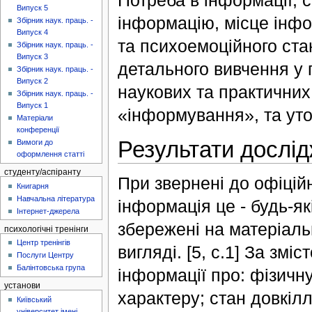
Потреба в інформації, 
Випуск 5
інформацію, місце інфо
Збірник наук. праць. -
Випуск 4
та психоемоційного ста
Збірник наук. праць. -
Випуск 3
детального вивчення у 
Збірник наук. праць. -
Випуск 2
наукових та практичних
Збірник наук. праць. -
Випуск 1
«інформування», та уто
Матеріали
конференції
Результати дослі
Вимоги до
оформлення статті
студенту/аспіранту
При звернені до офіці
Книгарня
Навчальна література
інформація це - будь-які
Інтернет-джерела
збережені на матеріаль
психологічні тренінги
Центр тренінгів
вигляді. [5, с.1] За змі
Послуги Центру
Балінтовська група
інформації про: фізичн
установи
характеру; стан довкілл
Київський
університет імені