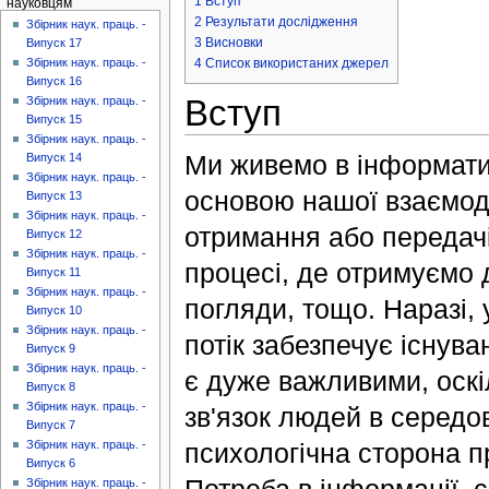
1
Вступ
науковцям
2
Результати дослідження
Збірник наук. праць. -
3
Висновки
Випуск 17
4
Список використаних джерел
Збірник наук. праць. -
Випуск 16
Вступ
Збірник наук. праць. -
Випуск 15
Збірник наук. праць. -
Ми живемо в інформатив
Випуск 14
Збірник наук. праць. -
основою нашої взаємоді
Випуск 13
Збірник наук. праць. -
отримання або передачі
Випуск 12
Збірник наук. праць. -
процесі, де отримуємо д
Випуск 11
Збірник наук. праць. -
погляди, тощо. Наразі,
Випуск 10
Збірник наук. праць. -
потік забезпечує існув
Випуск 9
Збірник наук. праць. -
є дуже важливими, оскіл
Випуск 8
Збірник наук. праць. -
зв'язок людей в середов
Випуск 7
психологічна сторона 
Збірник наук. праць. -
Випуск 6
Збірник наук. праць. -