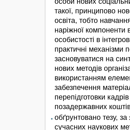
особи нових соціальни
такої, принципово ново
освіта, тобто навчанн
наріжної компоненти в
особистості в інтегров
практичні механізми 
засновуватися на синте
нових методів організа
використанням елемент
забезпечення матеріа
перепідготовки кадрі
позадержавних коштів
обґрунтовано тезу, за
сучасних наукових мет