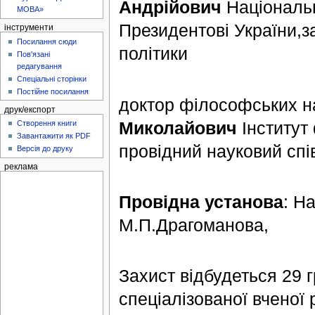
Андрійович
Національн
МОВА»
Президентові України,з
інструменти
Посилання сюди
політики
Пов'язані
редагування
Спеціальні сторінки
Постійне посилання
доктор філософських н
друк/експорт
Миколайович
Інститут 
Створення книги
Завантажити як PDF
провідний науковий спі
Версія до друку
реклама
Провідна установа
: Н
М.П.Драгоманова,
Захист відбудеться 29 г
спеціалізованої вченої 