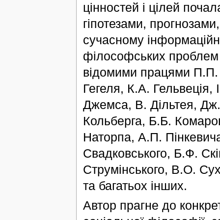
цінностей і цілей почал
гіпотезами, прогнозами,
сучасному інформаційн
філософських проблем 
відомими працями П.П. 
Гегеля, К.А. Гельвеція, І
Джемса, В. Дільтея, Дж.
Кольберга, Б.Б. Комаро
Наторпа, А.П. Пінкевича,
Свадковського, Б.Ф. Скі
Струмінського, В.О. Су
та багатьох інших.
Автор прагне до конкрет