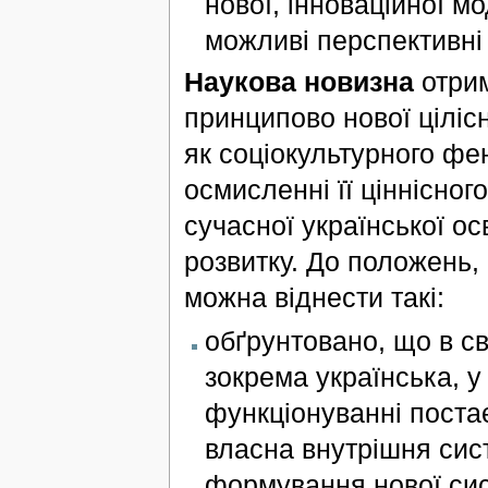
нової, інноваційної мо
можливі перспективні 
Наукова новизна
отрим
принципово нової ціліс
як соціокультурного фе
осмисленні її ціннісног
сучасної української ос
розвитку. До положень,
можна віднести такі:
обґрунтовано, що в св
зокрема українська, у
функціонуванні постає 
власна внутрішня сис
формування нової сис