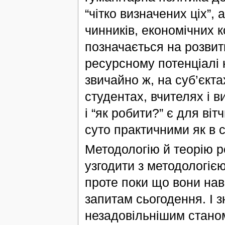
“чітко визначених ціх”,
чинників, економічних 
позначається на розвитку
ресурсному потенціалі 
звичайно ж, на суб’єкт
студентах, вчителях і 
і “як робити?” є для ві
суто практичними як в с
Методологію й теорію р
узгодити з методологією
проте поки що вони наві
запитам сьогодення. І 
незадовільнішим станом