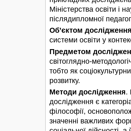
Міністерства освіти і н
післядипломної педагог
Об’єктом дослідженн
системи освіти у контек
Предметом дослідже
світоглядно-методологі
тобто як соціокультурн
розвитку.
Методи дослідження
.
дослідження є категорі
філософії, основополож
значенні важливих форм
соціальної дійсності, а 