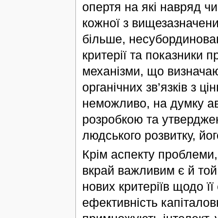
опертя на які навряд ч
кожної з вищезазначени
більше, несубординова
критерії та показники п
механізми, що визначають
органічних зв’язків з ц
неможливо, на думку ав
розробкою та утвердже
людського розвитку, його
Крім аспекту проблеми, 
вкрай важливим є й той 
нових критеріїв щодо її
ефективність капіталовк