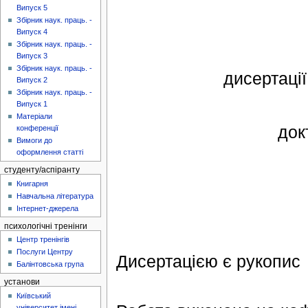
Випуск 5
Збірник наук. праць. -
Випуск 4
Збірник наук. праць. -
Випуск 3
Збірник наук. праць. -
дисертації
Випуск 2
Збірник наук. праць. -
Випуск 1
Матеріали
док
конференції
Вимоги до
оформлення статті
студенту/аспіранту
Книгарня
Навчальна література
Інтернет-джерела
психологічні тренінги
Центр тренінгів
Послуги Центру
Дисертацією є рукопис
Балінтовська група
установи
Київський
університет імені