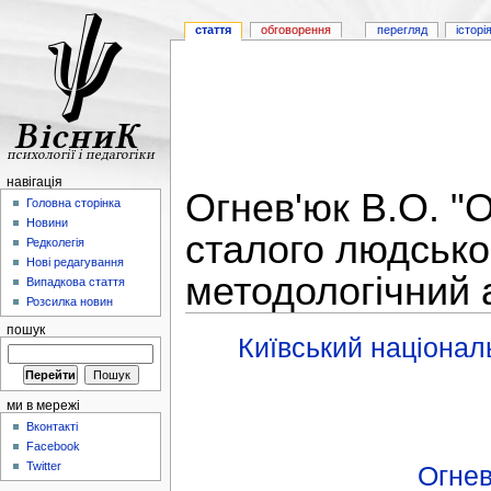
стаття
обговорення
перегляд
історі
навігація
Огнев'юк В.О. "О
Головна сторінка
Новини
сталого людськог
Редколегія
Нові редагування
методологічний 
Випадкова стаття
Розсилка новин
пошук
Київський націонал
ми в мережі
Вконтакті
Facebook
Twitter
Огнев