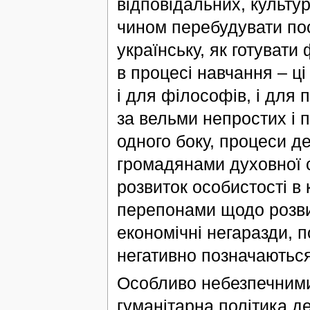
відповідальних, культу
чином перебудувати пос
українську, як готувати
в процесі навчання – ц
і для філософів, і для 
за вельми непростих і 
одного боку, процеси д
громадянами духовної 
розвиток особистості в к
перепонами щодо розвит
економічні негаразди, по
негативно позначаються
Особливо небезпечними 
гуманітарна політика д