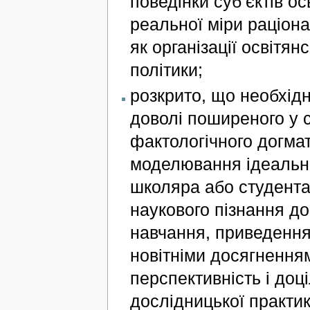
поведінки суб’єктів о
реальної міри раціона
як організації освітян
політики;
розкрито, що необхі
доволі поширеного у су
фактологічного догмат
моделювання ідеально
школяра або студента 
наукового пізнання до
навчання, приведення 
новітніми досягнення
перспективність і доц
дослідницької практик