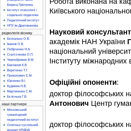
Робота виконана на каф
Бориса Грінченка
Київського національно
Інститут психології і
соціальної педагогіки
Педагогічний інститут
НПУ ім.Драгоманова
Науковий консультант
редколегія віснику
Безпалько О.В.
академік НАН України
Іванов О.В.
національний університ
Побірченко Н.А.
Сєргєєнкова О.П.
Інституту міжнародних 
Чернобровкін В.М.
Бакланов К.В.
Веретенко Т.Г.
Прокопович Є.М.
Офіційні опоненти
:
Юрченко В.І.
Кудикіна Н.В.
Мартиненко С.М.
доктор філософських н
Бєлєнька Г.В.
Антонович
Центр гуман
наші партнери
Московський
гуманітарний
педагогічний інститут
доктор філософських н
Освітньо-суспільний
журнал «РІДНА