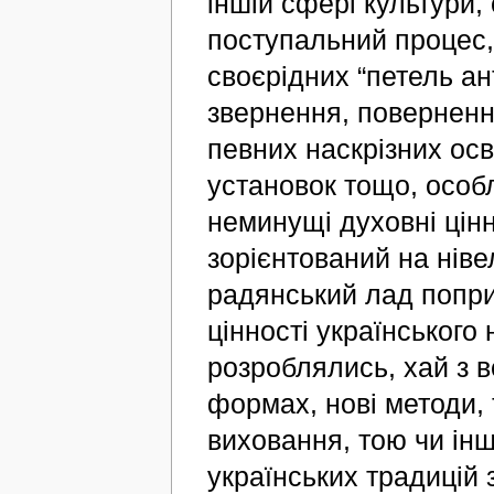
іншій сфері культури,
поступальний процес,
своєрідних “петель ан
звернення, повернення
певних наскрізних осві
установок тощо, особ
неминущі духовні цінн
зорієнтований на нів
радянський лад попри
цінності українського
розроблялись, хай з 
формах, нові методи, 
виховання, тою чи ін
українських традицій 