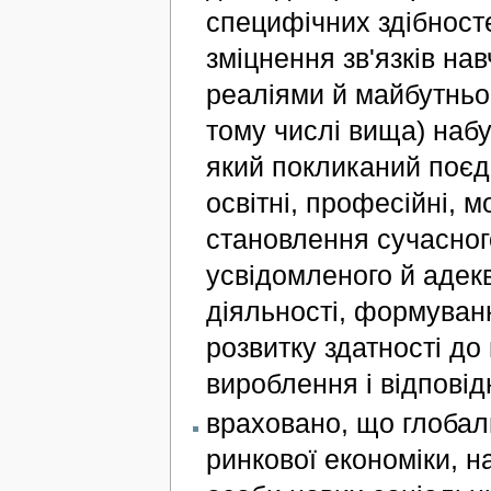
специфічних здібностей
зміцнення зв'язків на
реаліями й майбутньо
тому числі вища) набу
який покликаний поєд
освітні, професійні, м
становлення сучасног
усвідомленого й адек
діяльності, формуван
розвитку здатності д
вироблення і відпові
враховано, що глобал
ринкової економіки, н