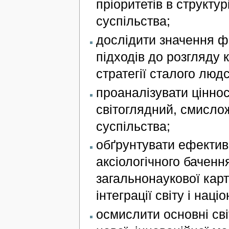
пріоритетів в структур
суспільства;
дослідити значення ф
підходів до розгляду к
стратегії сталого людс
проаналізувати ціннос
світоглядний, смисло
суспільства;
обґрунтувати ефективн
аксіологічного баченн
загальнонаукової карти
інтеграції світу і нац
осмислити основні сві