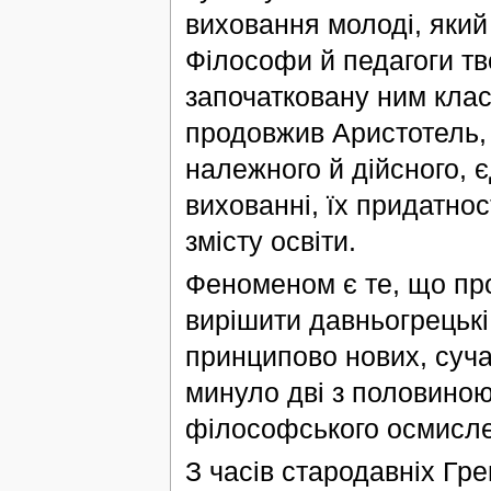
виховання молоді, який
Філософи й педагоги тв
започатковану ним клас
продовжив Аристотель, 
належного й дійсного, є
вихованні, їх придатнос
змісту освіти.
Феноменом є те, що про
вирішити давньогрецькі
принципово нових, сучас
минуло дві з половиною 
філософського осмисл
З часів стародавніх Гре