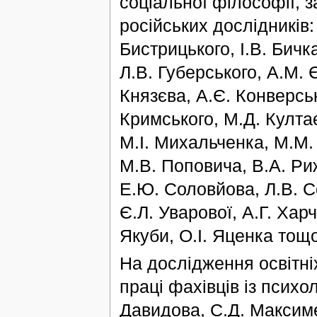
соціальної філософії, 
російських дослідників:
Бистрицького, І.В. Бичка
Л.В. Губерського, А.М. 
Князєва, А.Є. Конверсь
Кримського, М.Д. Култає
М.І. Михальченка, М.М.
М.В. Поповича, В.А. Риж
Е.Ю. Соловйова, Л.В. Со
Є.Л. Уварової, А.Г. Хар
Якуби, О.І. Яценка тощо
На дослідження освітні
праці фахівців із психол
Давидова, С.Д. Максиме