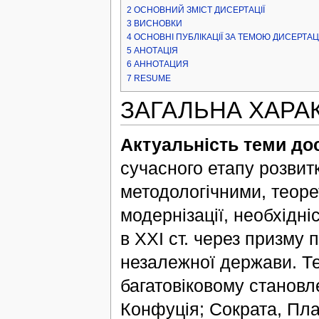
2
ОСНОВНИЙ ЗМІСТ ДИСЕРТАЦІЇ
3
ВИСНОВКИ
4
ОСНОВНІ ПУБЛІКАЦІЇ ЗА ТЕМОЮ ДИСЕРТАЦІ
5
АНОТАЦІЯ
6
АННОТАЦИЯ
7
RESUME
ЗАГАЛЬНА ХАРА
Актуальність теми до
сучасного етапу розвитк
методологічними, теоре
модернізації, необхідн
в ХХІ ст. через призму 
незалежної держави. Те
багатовіковому становле
Конфуція; Сократа, Пла