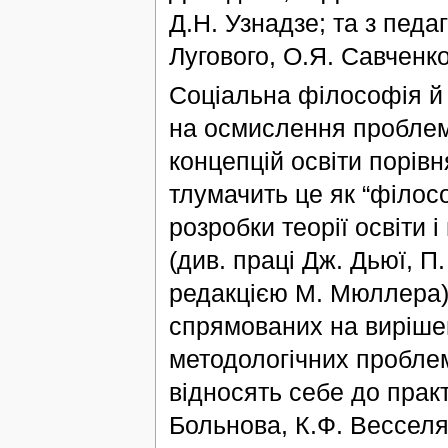
Д.Н. Узнадзе; та з педаг
Лугового, О.Я. Савченк
Соціальна філософія й
на осмислення проблем
концепцій освіти порівн
тлумачить це як “філос
розробки теорії освіти 
(див. праці Дж. Дьюї, 
редакцією М. Мюллера),
спрямованих на виріше
методологічних проблем 
відносять себе до практ
Больнова, К.Ф. Весселя,