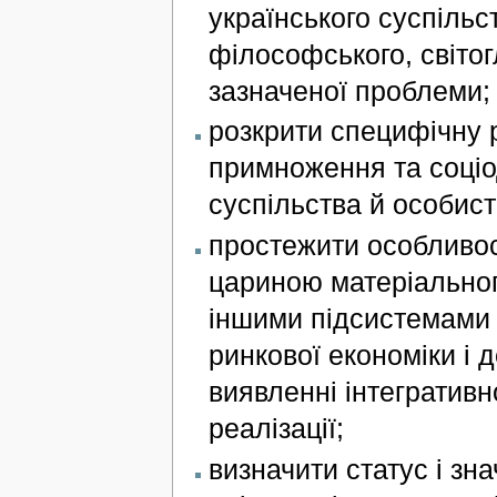
українського суспільс
філософського, світо
зазначеної проблеми;
розкрити специфічну 
примноження та соціо
суспільства й особист
простежити особливост
цариною матеріально
іншими підсистемами 
ринкової економіки і 
виявленні інтегративно
реалізації;
визначити статус і зна