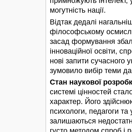
примножують інтелект, 
могутність нації.
Відтак дедалі нагальні
філософському осмисле
засад формування збал
інноваційної освіти, с
нові запити сучасного у
зумовило вибір теми да
Стан наукової розроб
системі цінностей стал
характер. Його здійсню
психологи, педагоги та 
залишаються недостатн
густо методом спроб і 