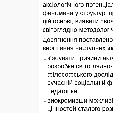
аксіологічного потенціа
феномена у структурі пр
цій основі, виявити сво
світоглядно-методологіч
Досягнення поставленої
вирішення наступних
з
з’ясувати причини акт
розробки світоглядно-
філософського дослідж
сучасній соціальній фі
педагогіки;
виокремивши можливі 
цінностей сталого розв