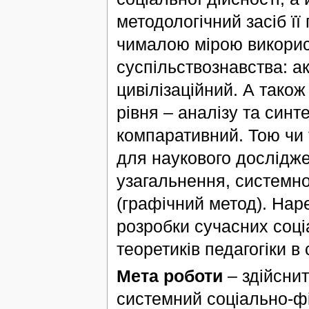
методологічний засіб її
чималою мірою використ
суспільствознавства: ак
цивілізаційний. А тако
рівня – аналізу та синт
компаративний. Тою чи 
для наукового дослідже
узагальнення, системно
(графічний метод). Нар
розробки сучасних соці
теоретиків педагогіки в с
Мета роботи
– здійснит
системний соціально-фі