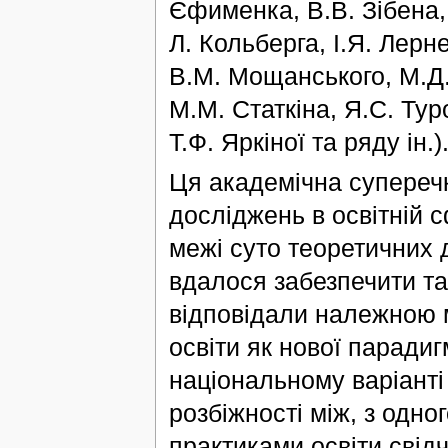
Єфименка, В.В. Зібена,
Л. Кольберга, І.Я. Лерн
В.М. Мощанського, М.Д.
М.М. Статкіна, Я.С. Ту
Т.Ф. Яркіної та ряду ін.)
Ця академічна супереч
досліджень в освітній с
межі суто теоретичних 
вдалося забезпечити так
відповідали належною 
освіти як нової парадиг
національному варіанті 
розбіжності між, з одног
практиками освіти свідч