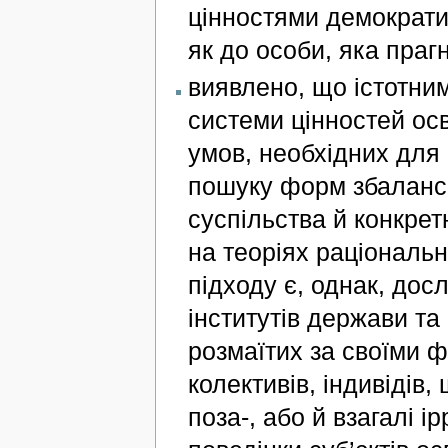
цінностями демократич
як до особи, яка праг
виявлено, що істотни
системи цінностей осв
умов, необхідних для
пошуку форм збалансо
суспільства й конкрет
на теоріях раціональн
підходу є, однак, дос
інститутів держави та
розмаїтих за своїми 
колективів, індивідів,
поза-, або й взагалі 