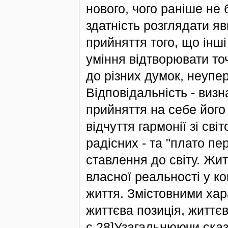
нового, чого раніше не 
здатність розглядати яв
прийняття того, що інш
уміння відтворювати точ
до різних думок, неупе
Відповідальність - визн
прийняття на себе його
відчуття гармонії зі св
радісних - та "плато пе
ставлення до світу. Жи
власної реальності у ко
життя. Змістовними хар
життєва позиція, життєв
с.28]Узагальнюючи сказ