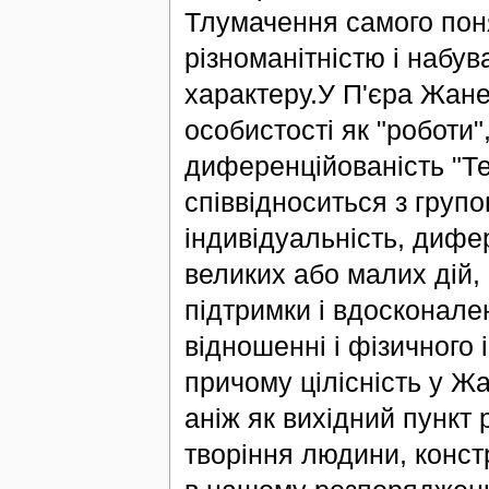
Тлумачення самого поня
різноманітністю і набув
характеру.У П'єра Жане
особистості як "роботи",
диференційованість "Те
співвідноситься з групо
індивідуальність, дифер
великих або малих дій,
підтримки і вдосконале
відношенні і фізичного і 
причому цілісність у Ж
аніж як вихідний пункт 
творіння людини, конст