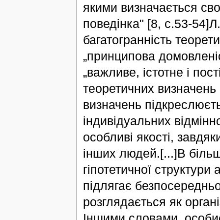
якими визначається сво
поведінка" [8, с.53-54]
багатогранність теорет
„принципова домовленіс
„важливе, істотне і пос
теоретичних визначень 
визначень підкреслюєть
індивідуальних відмінно
особливі якості, завдяк
інших людей.[...]В біль
гіпотетичної структури 
підлягає безпосередньо
розглядається як орган
Іншими словами, особис