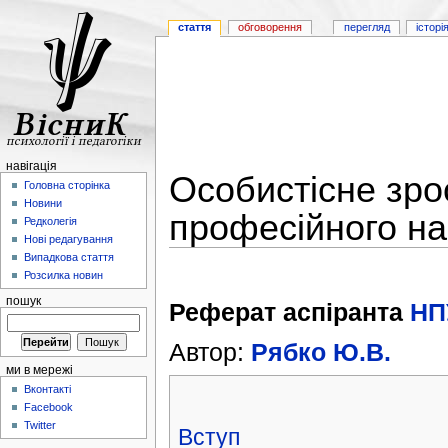
стаття
обговорення
перегляд
історі
навігація
Особистісне зро
Головна сторінка
Новини
професійного н
Редколегія
Нові редагування
Випадкова стаття
Розсилка новин
пошук
Реферат аспіранта
НП
Автор:
Рябко Ю.В.
ми в мережі
Вконтакті
Facebook
Twitter
Вступ