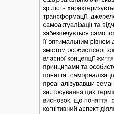
зрілість характеризуєт
трансформації, джерело
самоактуалізації та від
забезпечується самопос
її оптимальним рівнем 
змістом особистісної з
власної концепції житт
принципами та особисто
поняття „самореалізація
проаналізувавши семан
застосування цих термін
висновок, що поняття „
когнітивний аспект діял