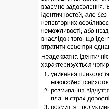
взаємне задоволення. Б
ідентичностей, але без
неповторних особливост
неможливості, або незда
внаслідок того, що іден
втратити себе при єднан
Неадекватна ідентичніст
характеризується чотир
уникання психологічн
міжособистіснихстос
розмивання відчуття
плани,страх дорослі
розмиття продуктивн