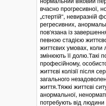
нормальний віковий пер
вчасно прогресивної, н
„стертій", невиразній ф
регресивних, анормаль
пов'язана із завершення
певною стадією життєво
життєвих умовах, коли 
змінюють її долю.Такі п
професійному, особист
життєві колізії після се
загального незадоволе
життя.Тяжкі життєві сит
анормальної, ненорматив
потребують від людини 