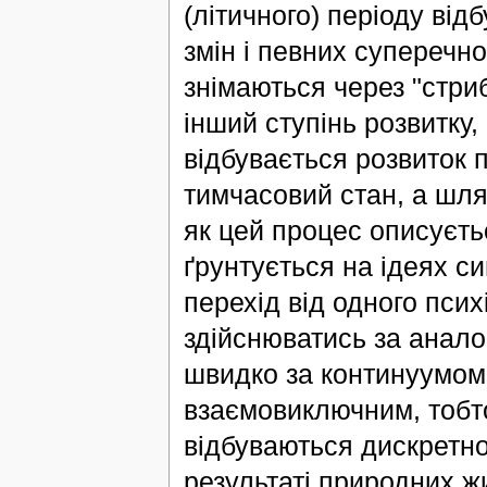
(літичного) періоду від
змін і певних суперечно
знімаються через "стри
інший ступінь розвитку,
відбувається розвиток п
тимчасовий стан, а шля
як цей процес описуєть
ґрунтується на ідеях си
перехід від одного псих
здійснюватись за анало
швидко за континуумом (
взаємовиключним, тобт
відбуваються дискретно
результаті природних ж