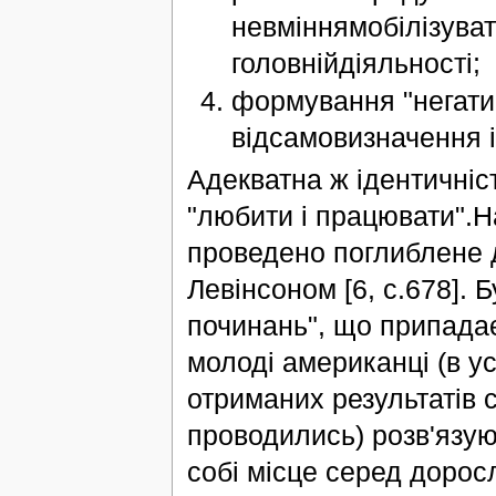
невміннямобілізуват
головнійдіяльності;
формування "негатив
відсамовизначення і
Адекватна ж ідентичніс
"любити і працювати".Н
проведено поглиблене д
Левінсоном [6, с.678]. 
починань", що припадає 
молоді американці (в у
отриманих результатів с
проводились) розв'язую
собі місце серед дорос