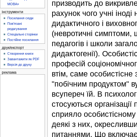
призводить до викривлен
МОВА»
рахунок чого учні іноді
інструменти
Посилання сюди
дидактичного і виховног
Пов'язані
редагування
(невротичні симптоми, 
Спеціальні сторінки
Постійне посилання
педагогів і школи загал
друк/експорт
дидактогенії). Особист
Створення книги
Завантажити як PDF
професій соціономічно
Версія до друку
втім, саме особистісне
реклама
"побічним продуктом" вуз
всупереч їй. В психолог
стосуються організації
сприяло особистісному 
деякі з них, окресливш
питаннями. Що включає