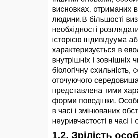
висновках, отриманих в
людини.В більшості ви
необхідності розглядат
історією індивідуума а
характеризується в ево
внутрішніх і зовнішніх 
біологічну схильність, 
оточуючого середовища.
представлена тими хара
форми поведінки. Особис
в часі і змінюваних обс
неуривчастості в часі і 
1.2. Зрілість осо