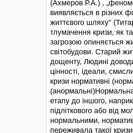
(Ахмеров Р.А.) , „фено
виявляється в різних 
життєвого шляху" (Тита
тлумачення кризи, як та
загрозою опиняється жи
світобудови. Старий жи
дощенту, Людині доводи
цінності, ідеали, смисли
кризи нормативні (норм
(анормальні)Нормальна к
етапу до іншого, напри
підліткового або від мол
нормальними, норматив
переживала такої кризи