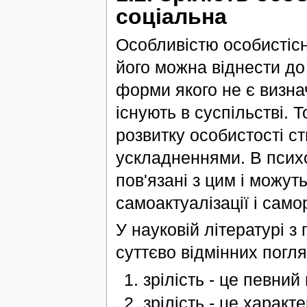
соціальна
Особливістю особистісн
його можна віднести до
форми якого не є визна
існують в суспільстві. Т
розвитку особистості с
ускладненнями. В психо
пов'язані з цим і можут
самоактуалізації і самор
У науковій літературі з
суттєво відмінних погля
зрілість - це певний
зрілість - це харак