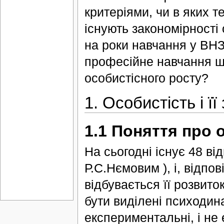
критеріями, чи в яких 
існують закономірності 
на роки навчання у ВНЗ
професійне навчання що
особистісного росту?
1. Особистість і ї
1.1 Поняття про 
На сьогодні існує 48 ві
Р.С.Нємовим ), і, відпо
відбувається її розвито
бути виділені психодинам
експериментальні, і не 