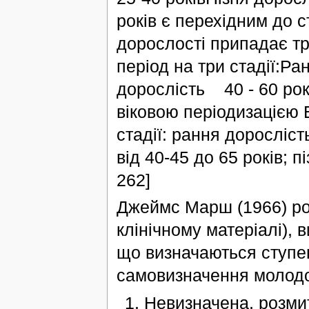
років є перехідним до с
дорослості припадає тр
період на три стадії:Р
дорослість 40 - 60 рок
віковою періодизацією 
стадії: рання доросліст
від 40-45 до 65 років; п
262]
Джеймс Марш (1966) роз
клінічному матеріалі), 
що визначаються ступен
самовизначення молодо
Невизначена, розмит