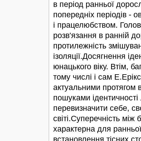
в період ранньої дорос
попередніх періодів - о
і працелюбством. Голов
розв'язання в ранній до
протилежність змішуван
ізоляції.Досягнення ід
юнацького віку. Втім, ба
тому числі і сам Е.Ерік
актуальними протягом вс
пошуками ідентичності 
перевизначити себе, сво
світі.Суперечність між 
характерна для ранньої
встановлення тісних ст