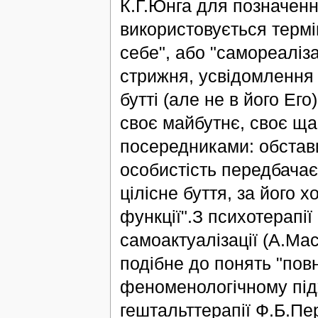
К.Г.Юнга для позначенн
використовується термі
себе", або "самореаліза
стрижня, усвідомлення
бутті (але не в його Ег
своє майбутнє, своє щас
посередниками: обстав
особистість передбачає 
цілісне буття, за його х
функції".З психотерапії
самоактуалізації (А.Мас
подібне до понять "пов
феноменологічному підх
гештальттерапії Ф.Б.Пе