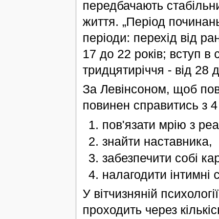
передбачають стабільн
життя. „Період починан
періоди: перехід від ра
17 до 22 років; вступ в 
тридцятиріччя - від 28 д
За Левінсоном, щоб пов
повинен справитись з 4
пов'язати мрію з ре
знайти наставника,
забезпечити собі кар
налагодити інтимні 
У вітчизняній психологі
проходить через кількісн