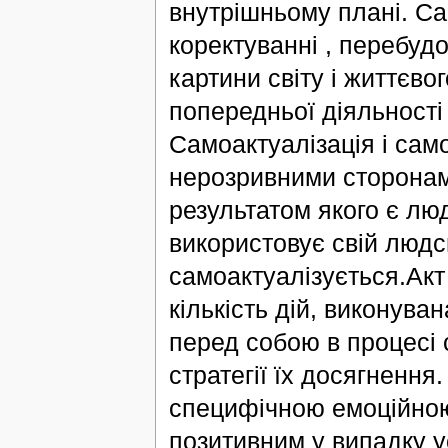
внутрішньому плані. Са
коректуванні , перебудо
картини світу і життєво
попередньої діяльності
Самоактуалізація і сам
нерозривними сторонами
результатом якого є лю
використовує свій людс
самоактуалізується.Акт 
кількість дій, виконува
перед собою в процесі 
стратегії їх досягнення
специфічною емоційною
позитивним у випадку ус