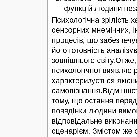
функцій людини незал
Психологічна зрілість х
сенсорних мнемічних, і
процесів, що забезпечу
його готовність аналізу
зовнішнього світу.Отже,
психологічної виявляє 
характеризується якісн
самопізнання.Відмінніст
тому, що остання передб
поведінки людини вимог
відповідальне виконан
сценарієм. Змістом же о