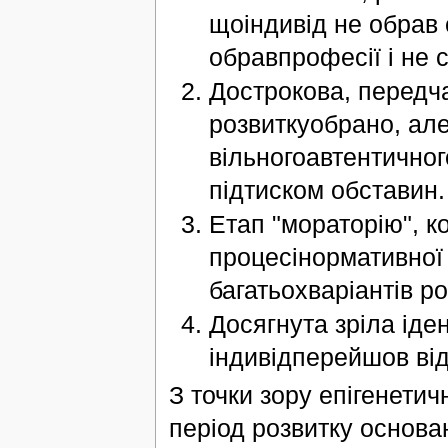
щоіндивід не обрав 
обравпрофесії і не 
Дострокова, передч
розвиткуобрано, але 
вільногоавтентичног
підтиском обставин.
Етап "мораторію", к
процесінормативної
багатьохваріантів ро
Досягнута зріла іде
індивідперейшов від
З точки зору епігенетич
період розвитку основа