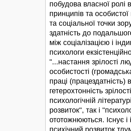
побудова власної ролі 
принципів та особистої 
та соціальної точки зору
здатність до подальшог
між соціалізацією і інд
психологи екзістенційно
"...настання зрілості лю
особистості (громадська)
праці (працездатність) в
гетерохтонність зрілості
психологічній літератур
розвиток", так і "психо
ототожнюються. Існує і 
психічний розвиток тлу