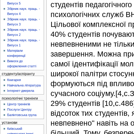
студентів педагогічного
Випуск 5
Збірник наук. праць. -
психологічних служб ВН
Випуск 4
Збірник наук. праць. -
Цільової комплексної п
Випуск 3
Збірник наук. праць. -
40% студентів почувают
Випуск 2
Збірник наук. праць. -
невпевненими не тільки 
Випуск 1
Матеріали
завершення. Можна при
конференції
Вимоги до
самої ідентифікації мо
оформлення статті
широкої палітри стосунк
студенту/аспіранту
Книгарня
формуються під впливом
Навчальна література
Інтернет-джерела
сучасного соціуму.[4,с
психологічні тренінги
29% студентів [10,с.48
Центр тренінгів
Послуги Центру
відсоток тих студентів,
Балінтовська група
невпевнено" навіть на 
установи
Київський
більший. Тому, безпереч
університет імені