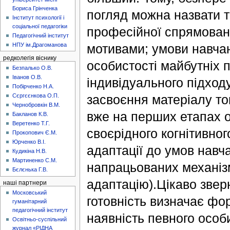
Бориса Грінченка
погляд можна назвати та
Інститут психології і
соціальної педагогіки
професійної спрямовано
Педагогічний інститут
НПУ ім.Драгоманова
мотивами; умови навчан
редколегія віснику
особистості майбутніх п
Безпалько О.В.
Іванов О.В.
індивідуального підход
Побірченко Н.А.
засвоєння матеріалу то
Сєргєєнкова О.П.
Чернобровкін В.М.
вже на перших етапах 
Бакланов К.В.
Веретенко Т.Г.
своєрідного когнітивног
Прокопович Є.М.
Юрченко В.І.
адаптації до умов навч
Кудикіна Н.В.
Мартиненко С.М.
напрацьованих механіз
Бєлєнька Г.В.
адаптацію).Цікаво звер
наші партнери
Московський
готовність визначає фо
гуманітарний
педагогічний інститут
наявність певного особ
Освітньо-суспільний
журнал «РІДНА