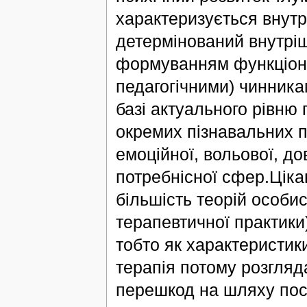
характеризується внутр
детермінований внутріш
формуванням функціона
педагогічними) чинника
базі актуального рівню 
окремих пізнавальних пр
емоційної, вольової, д
потребнісної сфер.Цік
більшість теорій особи
терапевтичної практики)
тобто як характеристики
терапія потому розгляд
перешкод на шляху пост