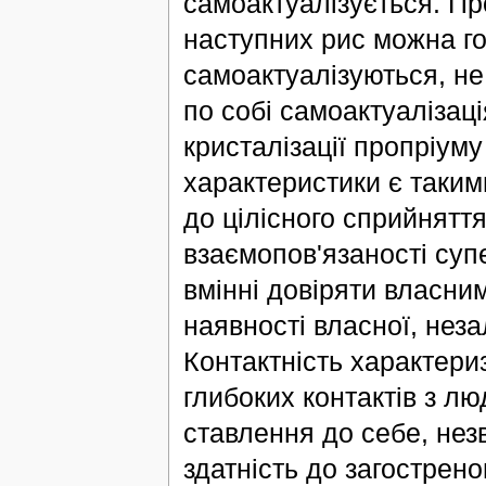
самоактуалізується. Пр
наступних рис можна гов
самоактуалізуються, не 
по собі самоактуалізац
кристалізації пропріуму
характеристики є таким
до цілісного сприйняття
взаємопов'язаності суп
вмінні довіряти власни
наявності власної, нез
Контактність характери
глибоких контактів з л
ставлення до себе, незв
здатність до загострено