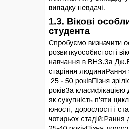
випадку невдачі.
1.3. Вікові особ
студента
Спробуємо визначити ос
розвиткуособистості ві
навчання в ВНЗ.За Дж.Б
старіння людиниРання з
25 - 50 роківПізня зрі
роківЗа класифікацією
як сукупність п'яти цикл
юності, дорослості і ст
чотирьох стадій:Рання
25-40 роківПізня дорос