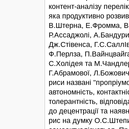
контент-аналізу перелік
яка продуктивно розвив
В.Штерна, Е.Фромма, В.
Р.Ассаджолі, А.Бандури
Дж.Стівенса, Г.С.СаллІв
Ф.Перлза, П.Вайнцвайга,
С.Холідея та М.Чандлер
Г.Абрамової, Л.Божович,
риси названі "пропріумо
автономність, контактні
толерантність, відповід
до децентрації та наявн
рис на думку О.С.Штепи