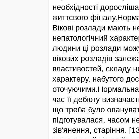
необхідності доросліша
життєвого фіналу.Норма
Вікові розлади мають н
непатологічний характе
людини ці розлади мож
вікових розладів залеж
властивостей, складу н
характеру, набутого дос
оточуючими.Нормальна, 
час її дебюту визначаєт
що треба було опанувати
підготувалася, часом н
зів'янення, старіння. 