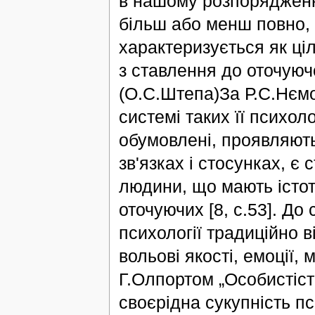
в нашому розпорядженні
більш або менш повно, 
характеризується як ці
з ставлення до оточуючо
(О.С.Штепа)За Р.С.Нємо
системі таких її психол
обумовлені, проявляют
зв'язках і стосунках, є
людини, що мають істот
оточуючих [8, с.53]. До 
психології традиційно в
вольові якості, емоції,
Г.Олпортом „Особистіс
своєрідна сукупність пс