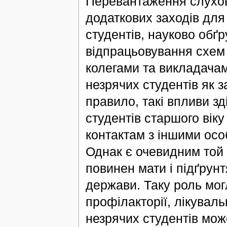
Перевантаження слухови
додаткових заходів для
студентів, науково обґру
відпрацьовування схем 
колегами та викладача
незрячих студентів як за
правило, такі впливи з
студентів старшого вік
контактам з іншими осо
Однак є очевидним той 
повинен мати і підґрунт
держави. Таку роль могл
профілакторії, лікувал
незрячих студентів мож