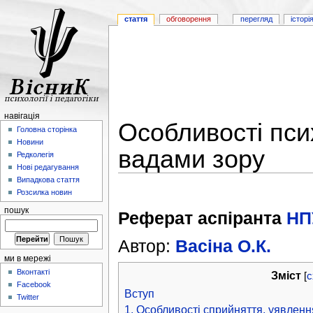
стаття
обговорення
перегляд
історі
навігація
Особливості псих
Головна сторінка
Новини
вадами зору
Редколегія
Нові редагування
Випадкова стаття
Розсилка новин
пошук
Реферат аспіранта
НП
Автор:
Васіна О.К.
ми в мережі
Вконтакті
Зміст
[
с
Facebook
Вступ
Twitter
1. Особливості сприйняття, уявленн