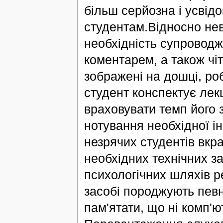
більш серйозна і усві
студентам.Відносно нев
необхідність супроводж
коментарем, а також чіт
зображені на дошці, ро
студент конспектує ле
враховувати темп його 
нотування необхідної ін
незрячих студентів вкра
необхідних технічних за
психологічних шляхів ре
засобі породжують певн
пам'ятати, що ні комп'ю