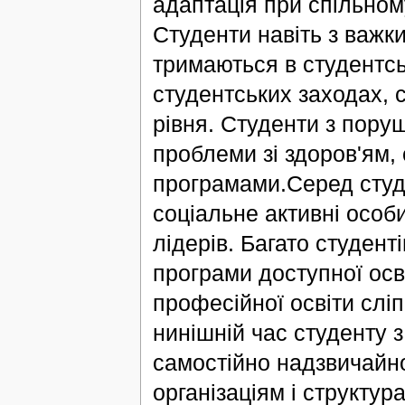
адаптація при спільном
Студенти навіть з важк
тримаються в студентсь
студентських заходах, с
рівня. Студенти з пору
проблеми зі здоров'ям,
програмами.Серед студ
соціальне активні особ
лідерів. Багато студент
програми доступної ос
професійної освіти слі
нинішній час студенту 
самостійно надзвичайно
організаціям і структур