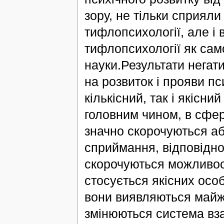
зору, не тільки сприяли
тифлопсихології, але і 
тифлопсихології як само
науки.Результати негат
на розвиток і прояви пс
кількісний, так і якісни
головним чином, в сфері
значно скорочуються аб
сприймання, відповідно
скорочуються можливост
стосується якісних особ
вони виявляються майже
змінюються система вза