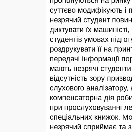
пропонуються на ринку 
суттєво модифікують і 
незрячий студент повин
диктувати їх машиністі,
студентів умовах підгот
роздрукувати її на при
передачі інформації по
мають незрячі студенти
відсутність зору призво
слухового аналізатору, 
компенсаторна дія роби
при прослуховуванні лек
спеціальних книжок. Мо
незрячий сприймає та з