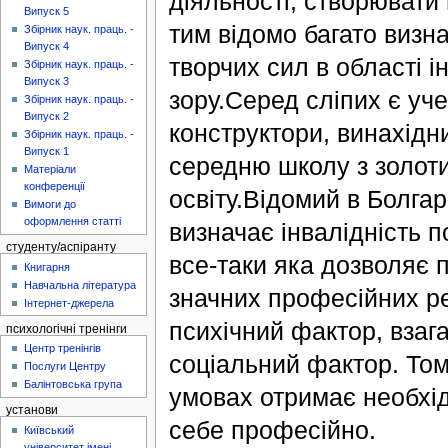
діяльності, створювати 
Випуск 5
тим відомо багато визн
Збірник наук. праць. -
Випуск 4
творчих сил в області і
Збірник наук. праць. -
Випуск 3
зору.Серед сліпих є уче
Збірник наук. праць. -
Випуск 2
конструктори, винахідник
Збірник наук. праць. -
Випуск 1
середню школу з золот
Матеріали
конференції
освіту.Відомий в Болгар
Вимоги до
оформлення статті
визначає інвалідність п
студенту/аспіранту
все-таки яка дозволяє 
Книгарня
Навчальна література
значних професійних рез
Інтернет-джерела
психічний фактор, взаг
психологічні тренінги
Центр тренінгів
соціальний фактор. Том
Послуги Центру
Балінтовська група
умовах отримає необхідн
установи
себе професійно.
Київський
університет імені