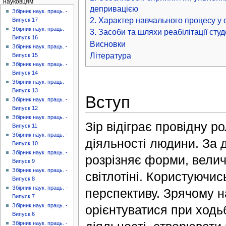
науковцям
депривацією
Збірник наук. праць. -
2. Характер навчального процесу у 
Випуск 17
Збірник наук. праць. -
3. Засоби та шляхи реабілітації студе
Випуск 16
Висновки
Збірник наук. праць. -
Література
Випуск 15
Збірник наук. праць. -
Випуск 14
Збірник наук. праць. -
Випуск 13
Вступ
Збірник наук. праць. -
Випуск 12
Збірник наук. праць. -
Зір відіграє провідну ро
Випуск 11
Збірник наук. праць. -
діяльності людини. За
Випуск 10
Збірник наук. праць. -
розрізняє форми, величи
Випуск 9
Збірник наук. праць. -
світлотіні. Користуючи
Випуск 8
Збірник наук. праць. -
перспективу. Зрячому на
Випуск 7
Збірник наук. праць. -
орієнтуватися при ходьб
Випуск 6
Збірник наук. праць. -