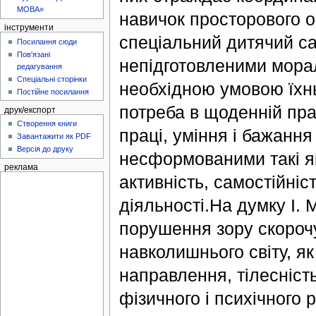
МОВА»
навичок просторового ор
інструменти
спеціальний дитячий с
Посилання сюди
Пов'язані
непідготовленими морал
редагування
Спеціальні сторінки
необхідною умовою їхньо
Постійне посилання
потреба в щоденній пра
друк/експорт
Створення книги
праці, уміння і бажання
Завантажити як PDF
Версія до друку
несформованими такі яко
реклама
активність, самостійніс
діяльності.На думку І. 
порушення зору скороч
навколишнього світу, як
направлення, тілесність
фізичного і психічного 