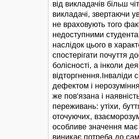
від викладачів більш чі
викладачі, звертаючи ув
не враховують того фа
недоступними студента
наслідок цього в харак
спостерігати почуття до
болісності, а інколи дея
відторгнення.Інваліди с
дефектом і нерозуміння
же пов'язана і наявніс
переживань: утіхи, бутт
оточуючих, взаєморозум
особливе значення має к
виникає потреба до са