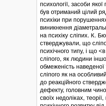
психології, засоби яко
був отриманий цілий ря
психіки при порушеннях
виникнення діаметраль
на психіку сліпих. К. Бю
стверджували, що сліп
психічного типу, і що <
сліпого, як людини іншо
обмеженість наведеної 
сліпого як на особливий
до реакційного ствердж
дефекту, головним чино
своїх недоліках, теорії
психічного розвитку від