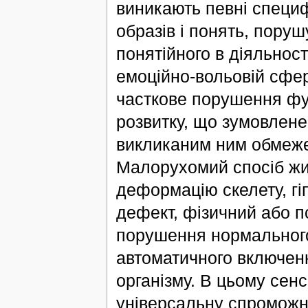
виникають певні специ
образів і понять, поруш
понятійного в діяльност
емоційно-вольовій сфер
часткове порушення фун
розвитку, що зумовлене
викликаним ним обмеже
Малорухомий спосіб жит
деформацію скелету, гіпо
дефект, фізичний або пс
порушення нормального 
автоматичного включен
організму. В цьому сен
універсальну спроможніс