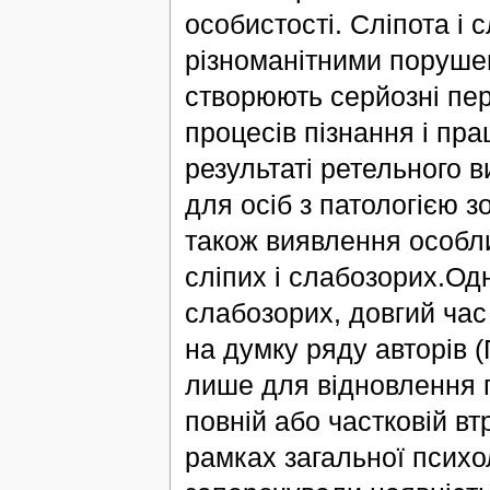
особистості. Сліпота і
різноманітними поруше
створюють серйозні пе
процесів пізнання і пр
результаті ретельного в
для осіб з патологією з
також виявлення особли
сліпих і слабозорих.Одна
слабозорих, довгий час
на думку ряду авторів (П
лише для відновлення п
повній або частковій вт
рамках загальної психо