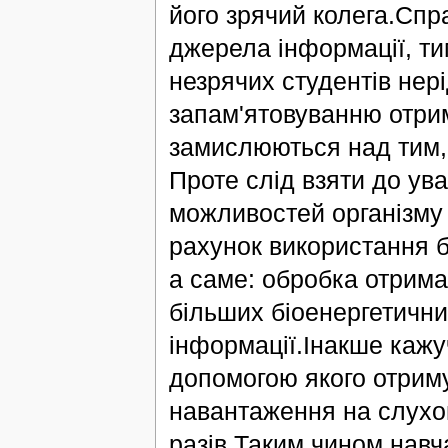
його зрячий колега.Спр
джерела інформації, ти
незрячих студентів нер
запам'ятовуванню отрим
замислюються над тим, 
Проте слід взяти до ув
можливостей організму 
рахунок використання бі
а саме: обробка отрима
більших біоенергетичних
інформації.Інакше кажу
допомогою якого отриму
навантаження на слухові
разів.Таким чином навч