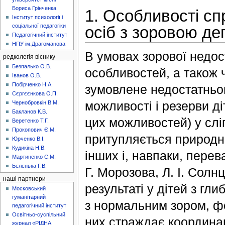
Бориса Грінченка
1. Особливості сп
Інститут психології і
соціальної педагогіки
осіб з зоровою д
Педагогічний інститут
НПУ ім.Драгоманова
В умовах зорової недос
редколегія віснику
Безпалько О.В.
особливостей, а також 
Іванов О.В.
Побірченко Н.А.
зумовлене недостатньою
Сєргєєнкова О.П.
можливості і резерви д
Чернобровкін В.М.
Бакланов К.В.
цих можливостей) у сліп
Веретенко Т.Г.
Прокопович Є.М.
притупляється природне
Юрченко В.І.
Кудикіна Н.В.
інших і, навпаки, пере
Мартиненко С.М.
Бєлєнька Г.В.
Г. Морозова, Л. І. Солнц
наші партнери
результаті у дітей з г
Московський
гуманітарний
з нормальним зором, ф
педагогічний інститут
Освітньо-суспільний
них страждає координац
журнал «РІДНА