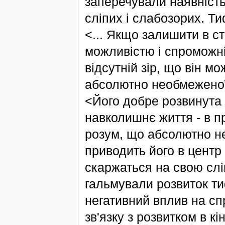
заперечували наявніст
сліпих і слабозорих. Т
<... Якщо залишити в ст
можливістю і спроможні
відсутній зір, що він мо
абсолютно необмеженої 
<Його добре розвинута
навколишнє життя - в п
розум, що абсолютно не
приводить його в центр 
скаржаться на свою сліп
гальмували розвиток ти
негативний вплив на сп
зв'язку з розвитком в к