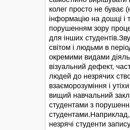
колег просто не буває 
інформацію на дошці і т
порушенням зору процес
для інших студентів.Зв
світом і людьми в пері
окремими видами діяльн
візуальний дефект, час
людей до незрячих ство
взаєморозуміння і утіхи 
вищий навчальний закл
студентами з порушення
студентами.Наприклад,
незрячі студенти запис