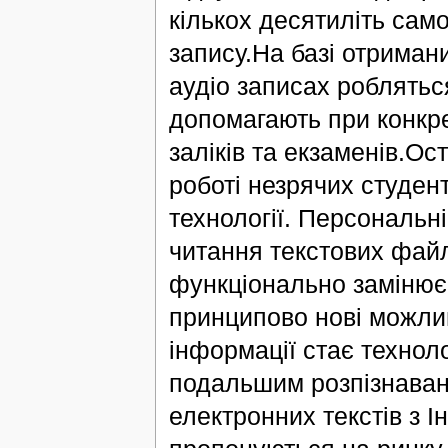
кількох десятиліть само
запису.На базі отриман
аудіо записах роблятьс
допомагають при конкре
заліків та екзаменів.Ос
роботі незрячих студент
технології. Персональ
читання текстових файл
функціонально замінює 
принципово нові можлив
інформації стає технол
подальшим розпізнаван
електронних текстів з І