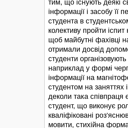
тим, що існують деякі 
інформації і засобу її п
студента в студентсько
колективу пройти іспит 
щоб майбутні фахівці н
отримали досвід допомог
студенти організовують
наприклад у формі черг
інформації на магнітофо
студентом на заняттях 
деколи така співпраця 
студент, що виконує ро
кваліфіковані роз'яснюв
мовити, стихійна форма