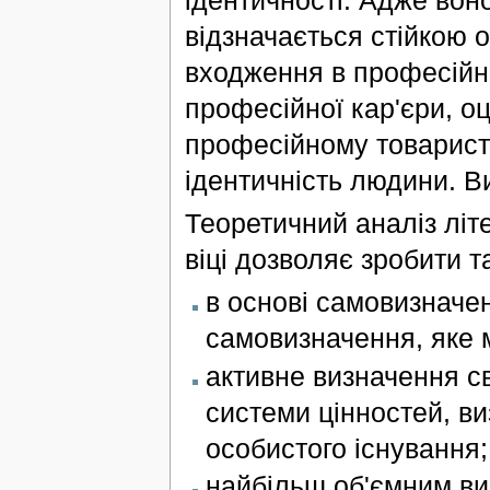
відзначається стійкою 
входження в професійне
професійної кар'єри, о
професійному товариств
ідентичність людини. В
Теоретичний аналіз літ
віці дозволяє зробити т
в основі самовизначен
самовизначення, яке 
активне визначення св
системи цінностей, ви
особистого існування;
найбільш об'ємним ви