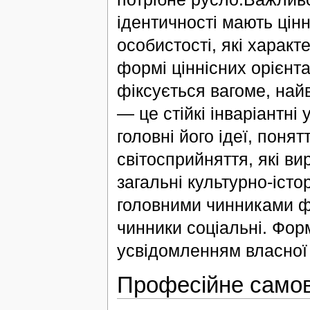
ідентичності мають цінн
особистості, які характ
формі ціннісних орієнта
фіксується вагоме, най
— це стійкі інваріантні
головні його ідеї, понят
світосприйняття, які в
загальні культурно-істо
головними чинниками ф
чинники соціальні. Форм
усвідомленням власної 
Професійне само