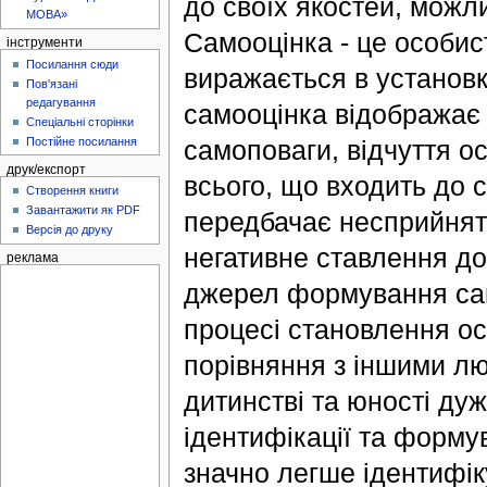
до своїх якостей, можли
МОВА»
Самооцінка - це особис
інструменти
Посилання сюди
виражається в установка
Пов'язані
редагування
самооцінка відображає 
Спеціальні сторінки
Постійне посилання
самоповаги, відчуття ос
друк/експорт
всього, що входить до 
Створення книги
Завантажити як PDF
передбачає несприйнят
Версія до друку
негативне ставлення до
реклама
джерел формування само
процесі становлення ос
порівняння з іншими люд
дитинстві та юності ду
ідентифікації та форму
значно легше ідентифіку