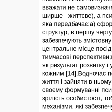
вважати не самовизначе
ширше - життєве), а пс
яка передбачає:а) сфор
структур, в першу чергу
забезпечують змістовну
центральне місце посіда
тимчасові перспективи;
як результат розвитку і
кожним [14].Водночас п
життя і зайняти в ньому
своєму формуванні психо
зрілість особистості, т
механізми, які забезпе