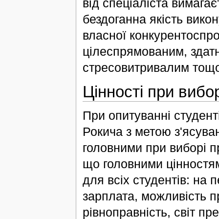
від спеціаліста вимага
бездоганна якість вико
власної конкурентоспро
цілеспрямованим, здат
стресовитривалим тощо
Цінності при вибо
При опитуванні студент
Рокича з метою з'ясуванн
головними при виборі пр
що головними цінностями
для всіх студентів: на 
зарплата, можливість п
рівноправність, світ пр