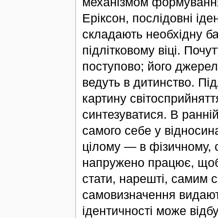
механізмом формування 
Еріксон, послідовні іде
складають необхідну ба
підлітковому віці. Почу
поступово; його джерело
ведуть в дитинство. Пі
картину світосприйняття,
синтезуватися. В ранній
самого себе у відносин
цілому — в фізичному, 
напружено працює, щоб в
стати, нарешті, самим 
самовизначення видаю
ідентичності може відбу