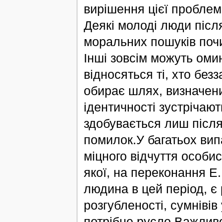
вирішення цієї проблем
Деякі молоді люди післ
моральних пошуків почи
Інші зовсім можуть омин
відносяться ті, хто без
обирає шлях, визначени
ідентичності зустрічают
здобувається лиш після
помилок.У багатьох вип
міцного відчуття особи
якої, на переконання Е
людина в цей період, є 
розгубленості, сумнівів
потрібне русло.Важлив