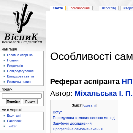
стаття
обговорення
перегляд
історі
навігація
Особливості сам
Головна сторінка
Новини
Редколегія
Нові редагування
Випадкова стаття
Реферат аспіранта
НП
Розсилка новин
пошук
Автор:
Міхальська І. П.
Зміст
[
сховати
]
ми в мережі
Вступ
Вконтакті
Передумови самовизначення молоді
Facebook
Зарубіжні дослідження
Twitter
Професійне самовизначення