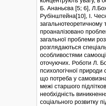
концентрують увагу, в о
Б. Ананьєва [5; 6], Л.Бож
Рубінштейна[10], І. Чесно
загальнотеоретичному 
проаналізовано проблем
загальної проблеми розв
розглядаються спеціальн
особливостями самооцін
оточуючих. Роботи Л. Б
психологічної природи 
що потреба у самовизна
межі старшого підлітково
необхідність виникнення
соціального розвитку пі