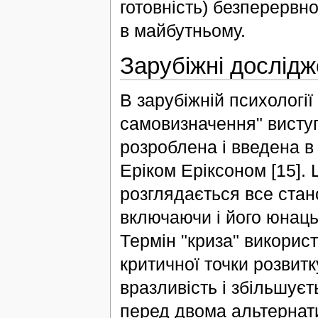
готовність) безперервног
в майбутньому.
Зарубіжні дослід
В зарубіжній психології
самовизначення" виступ
розроблена і введена в
Еріком Еріксоном [15].
розглядається все стан
включаючи і його юнацьк
Термін "криза" використ
критичної точки розвит
вразливість і збільшує
перед двома альтернат