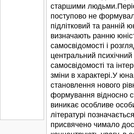
старшими людьми.Періо
поступово не формувал
підлітковий та ранній ю
визначають ранню юніс
самосвідомості і розгл
центральний психічний 
самосвідомості та інтер
зміни в характері.У юнац
становлення нового рів
формування відносно ст
виникає особливе особи
літературі позначаєтьс
присвячено чимало дос