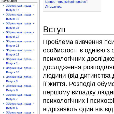
науковцям
Цінності при виборі професії
Збірник наук. праць. -
Література
Випуск 17
Збірник наук. праць. -
Випуск 16
Збірник наук. праць. -
Вступ
Випуск 15
Збірник наук. праць. -
Випуск 14
Проблема вивчення псих
Збірник наук. праць. -
Випуск 13
особистості є однією з
Збірник наук. праць. -
Випуск 12
психологічних досліджен
Збірник наук. праць. -
Випуск 11
дослідження розподіляю
Збірник наук. праць. -
Випуск 10
людини (від дитинства д
Збірник наук. праць. -
Випуск 9
її життя. Розподіл обу
Збірник наук. праць. -
першому випадку людина
Випуск 8
Збірник наук. праць. -
психологічних і психофі
Випуск 7
Збірник наук. праць. -
відрізняють один вік ві
Випуск 6
Збірник наук. праць. -