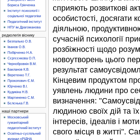
Бориса Грінченка
сприяють розвиткові ак
Інститут психології і
особистості, досягати 
соціальної педагогіки
Педагогічний інститут
діяльною, продуктивно
НПУ ім.Драгоманова
редколегія віснику
сучасній психології при
Безпалько О.В.
розбіжності щодо розумі
Іванов О.В.
Побірченко Н.А.
новоутворень цього пер
Сєргєєнкова О.П.
Чернобровкін В.М.
результат самоусвідомл
Бакланов К.В.
Веретенко Т.Г.
Кінцевим продуктом пр
Прокопович Є.М.
Юрченко В.І.
уявлень людини про себ
Кудикіна Н.В.
Мартиненко С.М.
визначення: "Самоусвід
Бєлєнька Г.В.
людиною своїх дій та їх
наші партнери
Московський
інтересів, ідеалів і мот
гуманітарний
педагогічний інститут
свого місця в житті". С
Освітньо-суспільний
журнал «РІДНА