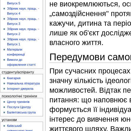
не виокремлюються, оск
Випуск 5
Збірник наук. праць. -
„самоздійснення" протяг
Випуск 4
Збірник наук. праць. -
кажучи, дитина та пері
Випуск 3
Збірник наук. праць. -
лише як об'єкт дослідже
Випуск 2
Збірник наук. праць. -
власного життя.
Випуск 1
Матеріали
Передумови само
конференції
Вимоги до
оформлення статті
При сучасних процесах
студенту/аспіранту
Книгарня
значну кількість ідеоло
Навчальна література
можливостей. Відтак п
Інтернет-джерела
психологічні тренінги
питання: що наповнює в
Центр тренінгів
Послуги Центру
формується її індивіду
Балінтовська група
інтерес до вивчення юно
установи
Київський
життєвого шляху. Важлив
університет імені