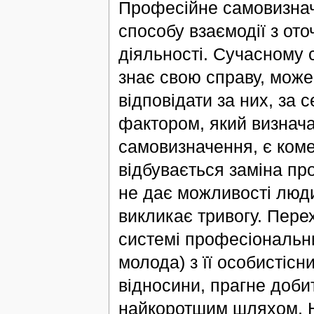
Професійне самовизначе
способу взаємодії з ото
діяльності. Сучасному 
знає свою справу, може
відповідати за них, за 
фактором, який визнач
самовизначення, є комер
відбувається заміна пр
не дає можливості люди
викликає тривогу. Пере
системі професіональн
молода) з її особистісн
відносини, прагне доби
найкоротшим шляхом. Н