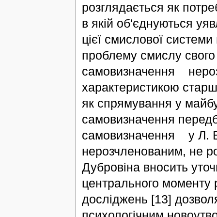
розглядається як потре
в якій об'єднуються уя
цієї смислової системи
проблему смислу свого 
самовизначення нероз
характеристикою старшо
як спрямування у майбут
самовизначення передб
самовизначення у Л. Б
нерозчленованим, не ро
Дубровіна вносить уто
центрального моменту р
досліджень [13] дозвол
психологічним новоутво