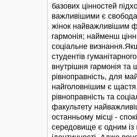
базових цінностей підх
важливішими є свобода,
жінок найважливішим ф
гармонія; найменш цінни
соціальне визнання.Якщ
студентів гуманітарног
внутрішня гармонія та щ
рівноправність, для май
найголовнішим є щастя,
рівноправність та соці
факультету найважливіш
останньому місці - спокі
середовище є одним із
ідентичності. Адже воно