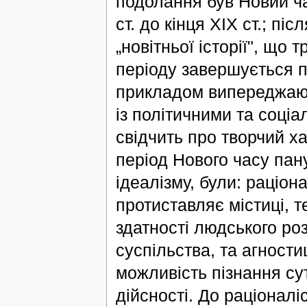
подолання був Новий ча
ст. до кінця ХІХ ст.; пі
„новітньої історії", що
періоду завершується п
прикладом випереджаюч
із політичними та соціа
свідчить про творчий х
період Нового часу пан
ідеалізму, були: раціо
протиставляє містиці, т
здатності людського роз
суспільства, та агност
можливість пізнання су
дійсності. До раціоналі