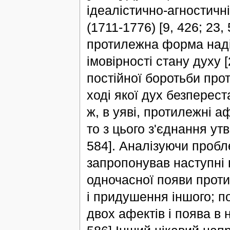
ідеалістично-агностичн
(1711-1776) [9, 426; 23,
протилежна форма надія
імовірності стану духу 
постійної боротьби про
ході якої дух безперес
ж, в уяві, протилежні а
то з цього з'єднання утв
584]. Аналізуючи проб
запропонував наступні в
одночасної появи прот
і придушення іншого; п
двох афектів і поява в н