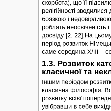
скорбота), що її підси
релігійності зводилися
боязкою і недовірливою
роблять неосвіченість і
досвіду [2, 22].На цьо
період розвиток Німець
саме середина Х/ІІІ – с
1.3. Розвиток кат
класичної та нек
Іншим періодом розвитк
класична філософія. В
розвитку всієї попередн
увібравши в себе вихід