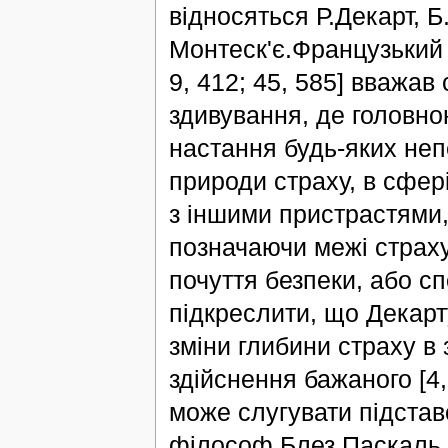
відносяться Р.Декарт, Б
Монтеск'є.Французький 
9, 412; 45, 585] вважав
здивування, де головно
настання будь-яких неп
природи страху, в сфер
з іншими пристрастями,
позначаючи межі страх
почуття безпеки, або сп
підкреслити, що Декарт
зміни глибини страху в 
здійснення бажаного [4,
може слугувати підстав
філософ Блез Паскаль (