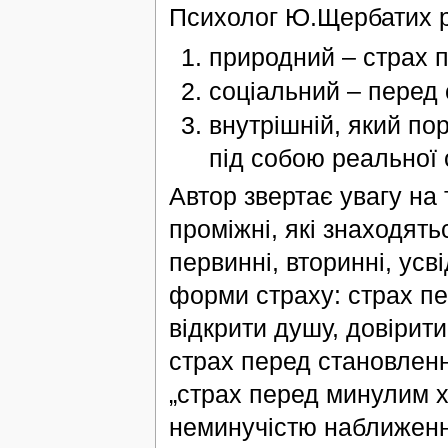
Психолог Ю.Щербатих ро
природний – страх 
соціальний – перед
внутрішній, який по
під собою реальної 
Автор звертає увагу на
проміжні, які знаходять
первинні, вторинні, усв
форми страху: страх п
відкрити душу, довіри
страх перед становленн
„страх перед минулим 
неминучістю наближення 