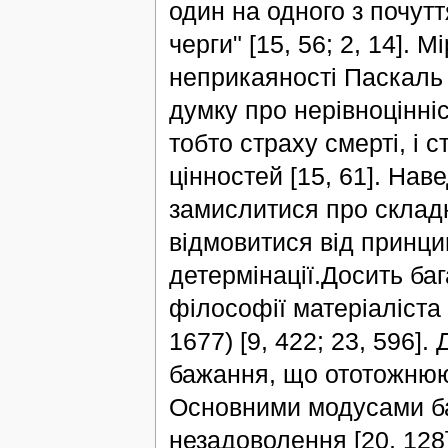
один на одного з почутт
черги" [15, 56; 2, 14].
неприкаяності Паскаль 
думку про нерівноцінніс
тобто страху смерті, і 
цінностей [15, 61]. На
замислитися про склад
відмовитися від принци
детермінації.Досить ба
філософії матеріаліста 
1677) [9, 422; 23, 596]
бажання, що ототожнюют
Основними модусами ба
незадоволення [20, 128