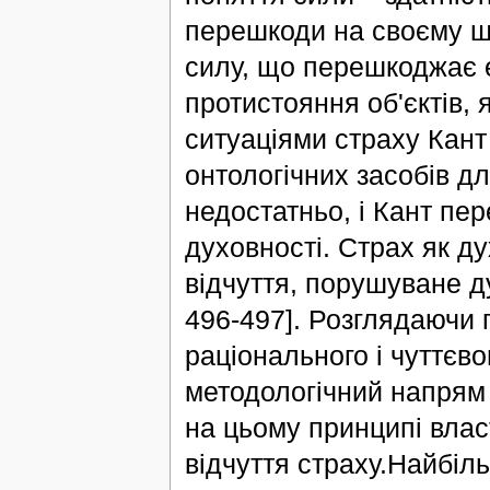
перешкоди на своєму шл
силу, що перешкоджає е
протистояння об'єктів, 
ситуаціями страху Кант 
онтологічних засобів д
недостатньо, і Кант пе
духовності. Страх як д
відчуття, порушуване д
496-497]. Розглядаючи 
раціонального і чуттєв
методологічний напрям 
на цьому принципі влас
відчуття страху.Найбі