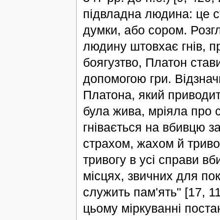
підвладна людина: це ст
думки, або сором. Розг
людину штовхає гнів, п
боягузтво, Платон став
допомогою гри. Відзнач
Платона, який приводит
була жива, мріяла про 
гнівається на вбивцю з
страхом, жахом й триво
тривогу в усі справи вб
місцях, звичних для по
служить пам'ять" [17, 1
цьому міркуванні пост