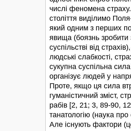
числі феномена страху.
століття виділимо Поля-
який одним з перших по
явища (боязнь зробити 
суспільстві від страхів
людські слабкості, стр
сукупна суспільна сила
організує людей у напр
Проте, якщо ця сила втр
гуманістичний зміст, с
рабів [2, 21; 3, 89-90, 
танатологію (наука про 
Але існують фактори (це