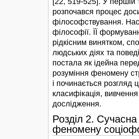
[22, 519-525]. У першій 
розпочався процес доси
філософствування. Нас
філософії. ЇЇ формуван
рідкісним винятком, сп
людських діях та повед
постала як ідейна пере
розуміння феномену стр
і починається розгляд ц
класифікація, вивчення
дослідження.
Розділ 2. Сучасна
феномену соціоф