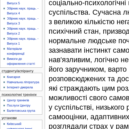
соціально-психологічні
Випуск 5
Збірник наук. праць. -
суспільства. Сучасна л
Випуск 4
Збірник наук. праць. -
з великою кількістю нег
Випуск 3
Збірник наук. праць. -
психічний стан, призво
Випуск 2
нормальне людське поч
Збірник наук. праць. -
Випуск 1
зазнавати інстинкт сам
Матеріали
конференції
нав'язливим, логічно н
Вимоги до
оформлення статті
його заручником, варто
студенту/аспіранту
розповсюджених та доси
Книгарня
Навчальна література
які страждають цим роз
Інтернет-джерела
психологічні тренінги
можливості свого само
Центр тренінгів
у суспільстві, низького
Послуги Центру
Балінтовська група
самооцінки, адаптивних
установи
Київський
розглядали страх у рам
університет імені