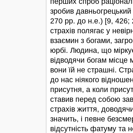
перших спроб раціоналіз
зробив давньогрецький 
270 рр. до н.е.) [9, 426
страхів полягає у неві
взаємин з богами, загр
юрбі. Людина, що міркує
відводячи богам місце 
вони їй не страшні. Стр
до нас ніякого відноше
присутня, а коли присутн
ставив перед собою за
страхів життя, доводячи
значить, і певне безсм
відсутність фатуму та 