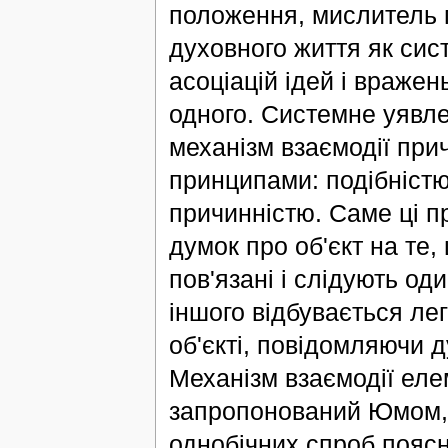
положення, мислитель 
духовного життя як сист
асоціацій ідей і враже
одного. Системне уявл
механізм взаємодії при
принципами: подібністю,
причинністю. Саме ці п
думок про об'єкт на те,
пов'язані і слідують од
іншого відбувається ле
об'єкті, повідомляючи д
Механізм взаємодії еле
запропонований Юмом, д
однобічних спроб поясн