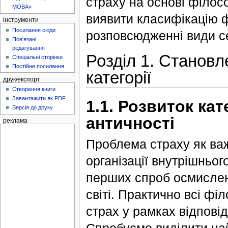
страху на основі філосо
МОВА»
виявити класифікацію ф
інструменти
Посилання сюди
розповсюдженні види се
Пов'язані
редагування
Розділ 1. Становл
Спеціальні сторінки
Постійне посилання
категорії
друк/експорт
Створення книги
Завантажити як PDF
1.1. Розвиток кат
Версія до друку
античності
реклама
Проблема страху як ва
організації внутрішньог
перших спроб осмислен
світі. Практично всі фі
страх у рамках відповід
Спробуємо виділити най