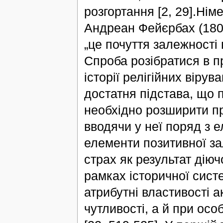
розгортання [2, 29].Нім
Андреан Фейєрбах (1804
„це почуття залежності
Спроба розібратися в п
історії релігійних віру
достатня підстава, що п
необхідно розширити пр
вводячи у неї поряд з 
елементи позитивної за
страх як результат дію
рамках історичної сис
атрибутні властивості ак
чутливості, а й при осо