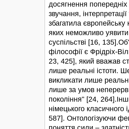
досягнення попередніх 
звучання, інтерпретаці
збагатила європейську 
яких неможливо уявити 
суспільстві [16, 135].О
філософії є Фрідріх-Віл
23, 425], який вважав с
лише реальні істоти. Ш
викликати лише реальні 
лише за умов неперервн
покоління" [24, 264].Ін
німецького класичного ід
587]. Онтологізуючи фе
поняття сили – здатніс