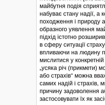
майбутня подія сприятл
набуває стану надії, а 
походження і природу 
образного уявлення май
підхід істотно розширив
в сферу ситуації страх
впливаючи на людину пр
мислитися у конкретній 
„усяка річ (прикмети) 
або страхів" можна вва
самих надій і страхів,
причину задоволення а
застосовувати їх як зас