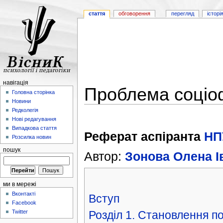
стаття
обговорення
перегляд
історі
навігація
Проблема соціоф
Головна сторінка
Новини
Редколегія
Нові редагування
Випадкова стаття
Реферат аспіранта
НП
Розсилка новин
пошук
Автор:
Зонова Олена І
ми в мережі
Вконтакті
Вступ
Facebook
Розділ 1. Становлення пон
Twitter