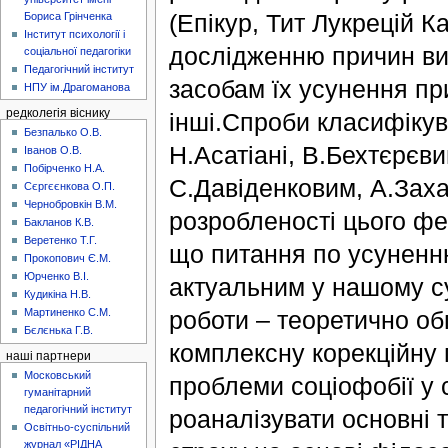
(Епікур, Тит Лукрецій К
Бориса Грінченка
Інститут психології і
дослідженню причин вин
соціальної педагогіки
Педагогічний інститут
засобам їх усунення пр
НПУ ім.Драгоманова
редколегія віснику
інші.Спроби класифікув
Безпалько О.В.
Н.Асатіані, В.Бехтєрєви
Іванов О.В.
Побірченко Н.А.
С.Давіденковим, А.Заха
Сєргєєнкова О.П.
Чернобровкін В.М.
розробленості цього фе
Бакланов К.В.
Веретенко Т.Г.
що питання по усуненню
Прокопович Є.М.
Юрченко В.І.
актуальним у нашому су
Кудикіна Н.В.
роботи – теоретично об
Мартиненко С.М.
Бєлєнька Г.В.
комплексну корекційну 
наші партнери
Московський
проблеми соціофобії у 
гуманітарний
педагогічний інститут
роаналізувати основні 
Освітньо-суспільний
журнал «РІДНА