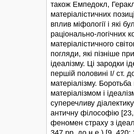
також Емпедокл, Гераклі
матеріалістичних позиц
вплив міфології і які б
раціонально-логічних к
матеріалістичного світ
погляди, які пізніше п
ідеалізму. Ці зародки ід
першій половині І/ ст. 
матеріалізму. Боротьба
матеріалізмом і ідеалі
суперечливу діалектику
античну філософію [23,
феномен страху з ідеал
347 рр. до н.е.) [9, 420