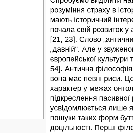
розуміння страху в істо
мають історичний інтерес
почала свій розвиток у ан
[21, 23]. Слово „античн
„давній". Але у звужен
європейської культури та
54]. Антична філософія
вона має певні риси. Ц
характер у межах онтол
підкреслення пасивної р
усвідомлюється лише я
пошуки таких форм бутт
доцільності. Перші філ