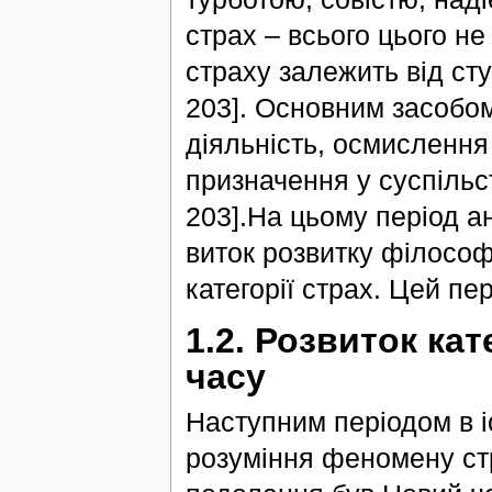
страх – всього цього н
страху залежить від сту
203]. Основним засобо
діяльність, осмислення
призначення у суспільств
203].На цьому період а
виток розвитку філософс
категорії страх. Цей пе
1.2. Розвиток кат
часу
Наступним періодом в і
розуміння феномену стр