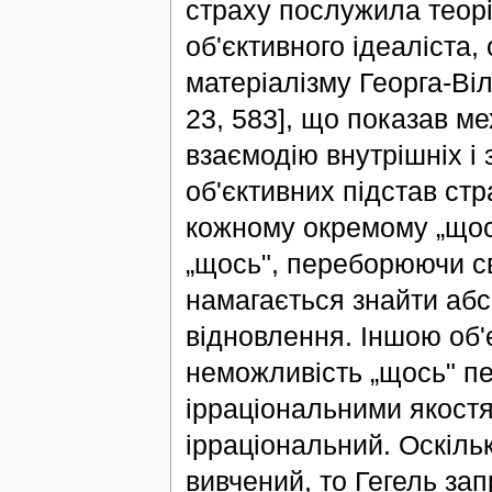
страху послужила теорі
об'єктивного ідеаліста
матеріалізму Георга-Віл
23, 583], що показав ме
взаємодію внутрішніх і
об'єктивних підстав стр
кожному окремому „щос
„щось", переборюючи св
намагається знайти абсо
відновлення. Іншою об'
неможливість „щось" п
ірраціональними якостя
ірраціональний. Оскіль
вивчений, то Гегель за