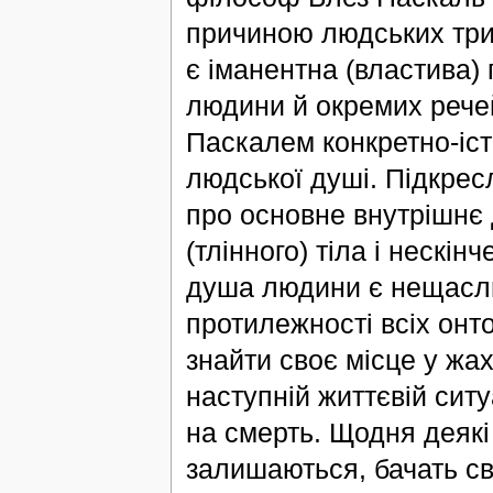
причиною людських триво
є іманентна (властива) 
людини й окремих речей
Паскалем конкретно-іс
людської душі. Підкрес
про основне внутрішнє 
(тлінного) тіла і нескін
душа людини є нещасли
протилежності всіх онто
знайти своє місце у жа
наступній життєвій ситу
на смерть. Щодня деякі
залишаються, бачать с