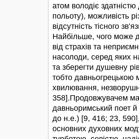
атом володіє здатністю 
польоту), можливість р
відсутність тісного зв'я
Найбільше, чого може д
від страхів та неприємн
насолоди, серед яких н
та зберегти душевну рів
тобто давньогрецькою м
хвилювання, незворушніст
358].Продовжувачем мате
давньоримський поет й 
до н.е.) [9, 416; 23, 59
основних духовних моду
турботою, совістю, наді