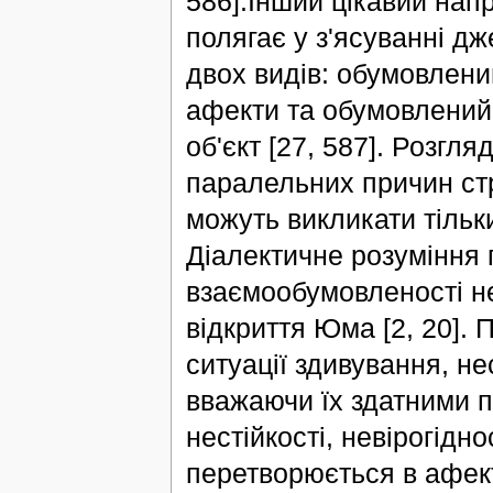
586].Інший цікавий нап
полягає у з'ясуванні дж
двох видів: обумовлени
афекти та обумовлений
об'єкт [27, 587]. Розгл
паралельних причин стра
можуть викликати тільк
Діалектичне розуміння 
взаємообумовленості не
відкриття Юма [2, 20].
ситуації здивування, не
вважаючи їх здатними п
нестійкості, невірогідн
перетворюється в афект