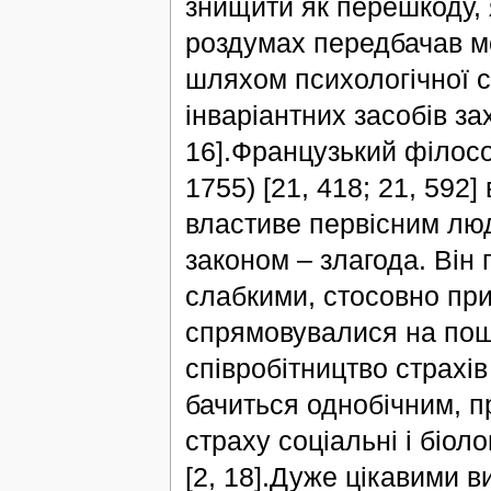
знищити як перешкоду, я
роздумах передбачав мо
шляхом психологічної 
інваріантних засобів за
16].Французький філосо
1755) [21, 418; 21, 592
властиве первісним лю
законом – злагода. Він
слабкими, стосовно при
спрямовувалися на пош
співробітництво страхів 
бачиться однобічним, п
страху соціальні і біол
[2, 18].Дуже цікавими в