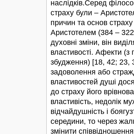
наслідків.Серед філосо
страху були – Аристоте
причин та основ страх
Аристотелем (384 – 322 
духовні зміни, він виділ
властивості. Афекти (з 
збудження) [18, 42; 23,
задоволення або страж
властивостей душі дося
до страху його врівнов
властивість, недолік му
відчайдушність і боягу
середини, то через жал
змінити співвідношення