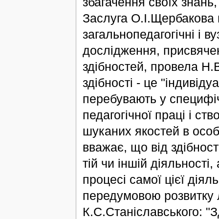
збагачення своїх знань,
Заслуга О.І.Щербакова 
загальнопедагогічні і в
дослідження, присвяче
здібностей, провела Н.В
здібності - це "індивідуа
перебувають у специфічн
педагогічної праці і с
шуканих якостей в особи
вважає, що від здібност
тій чи іншій діяльності,
процесі самої цієї діяль
передумовою розвитку 
К.С.Станіславського: "З