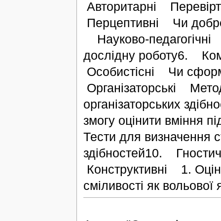
Авторитарні Перевірте
Перцептивні Чи добре 
Науково-педагогічні О
дослідну роботу6. Ко
Особистісні Чи сформо
Організаторські Метод
організаторських здібн
змогу оцінити вміння пі
Тести для визначення 
здібностей10. Гности
Конструктивні 1. Оцінк
сміливості як вольової я