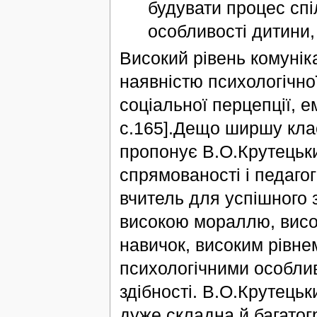
будувати процес спі
особливості дитини, 
Високий рівень комунік
наявністю психологічно
соціальної перцепції, ем
с.165].Дещо ширшу клас
пропонує В.О.Крутецьк
спрямованості і педагог
вчитель для успішного 
високою мораллю, висок
навичок, високим рівне
психологічними особлив
здібності. В.О.Крутецьк
дуже складна й багатог