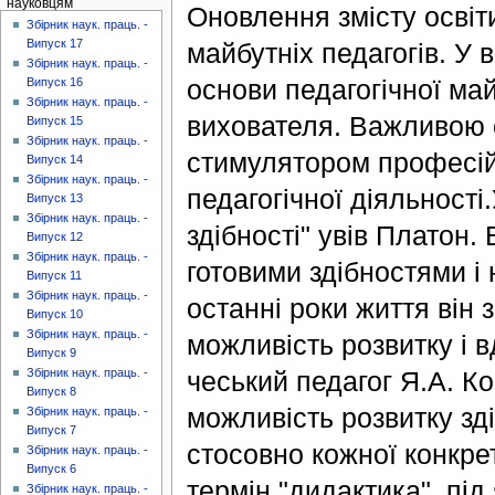
науковцям
Оновлення змісту освіти
Збірник наук. праць. -
Випуск 17
майбутніх педагогів. 
Збірник наук. праць. -
основи педагогічної ма
Випуск 16
Збірник наук. праць. -
вихователя. Важливою с
Випуск 15
Збірник наук. праць. -
стимулятором професійн
Випуск 14
Збірник наук. праць. -
педагогічної діяльності
Випуск 13
Збірник наук. праць. -
здібності" увів Платон
Випуск 12
Збірник наук. праць. -
готовими здібностями і
Випуск 11
Збірник наук. праць. -
останні роки життя він 
Випуск 10
Збірник наук. праць. -
можливість розвитку і 
Випуск 9
Збірник наук. праць. -
чеський педагог Я.А. К
Випуск 8
можливість розвитку зд
Збірник наук. праць. -
Випуск 7
стосовно кожної конкре
Збірник наук. праць. -
Випуск 6
термін "дидактика", під
Збірник наук. праць. -