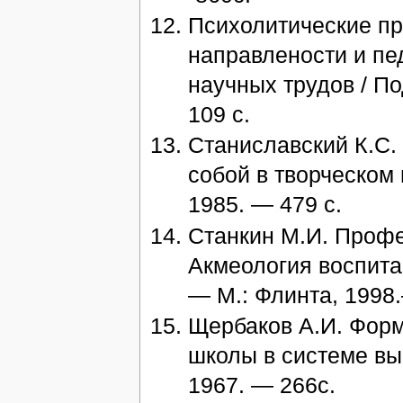
Психолитические п
направлености и пе
научных трудов / По
109 с.
Станиславский К.С. 
собой в творческом 
1985. — 479 с.
Станкин М.И. Профе
Акмеология воспитан
— М.: Флинта, 1998.
Щербаков А.И. Форм
школы в системе вы
1967. — 266с.