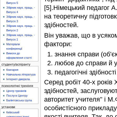
Випуск 5
[5].Німецький педагог А
Збірник наук. праць. -
Випуск 4
на теоретичну підготовк
Збірник наук. праць. -
Випуск 3
здібностей.
Збірник наук. праць. -
Випуск 2
Він уважав, що в усяко
Збірник наук. праць. -
Випуск 1
фактори:
Матеріали
конференції
знання справи (об'єк
Вимоги до
оформлення статті
любов до справи й уч
студенту/аспіранту
Книгарня
педагогічні здібності 
Навчальна література
Інтернет-джерела
Серед робіт 40-х років
психологічні тренінги
здібностей, заслуговую
Центр тренінгів
Послуги Центру
авторитет учителя" і М.
Балінтовська група
особистісного прикладу
установи
Київський
якості вчителя. Так, д
університет імені