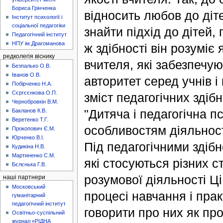
Бориса Грінченка
відносить любов до діте
Інститут психології і
соціальної педагогіки
знайти підхід до дітей, 
Педагогічний інститут
НПУ ім.Драгоманова
ж здібності він розуміє
редколегія віснику
вчителя, які забезпечую
Безпалько О.В.
Іванов О.В.
авторитет серед учнів і
Побірченко Н.А.
Сєргєєнкова О.П.
зміст педагогічних здіб
Чернобровкін В.М.
"Дитяча і педагогічна п
Бакланов К.В.
Веретенко Т.Г.
особливостям діяльності
Прокопович Є.М.
Юрченко В.І.
Під педагогічними здібн
Кудикіна Н.В.
Мартиненко С.М.
які стосуються різних с
Бєлєнька Г.В.
розумової діяльності Ці
наші партнери
Московський
процесі навчання і прак
гуманітарний
педагогічний інститут
говорити про них як про
Освітньо-суспільний
журнал «РІДНА