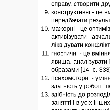
справу, створити др
конструктивні - це 
передбачати результа
мажорні - це оптиміз
активізувати навчал
ліквідувати конфлікт,
гностичні - це вмін
явища, аналізувати 
образами [14, с. 333
психомоторні - умін
здатність у роботі "
здібність до розподі
занятті і в усіх інш