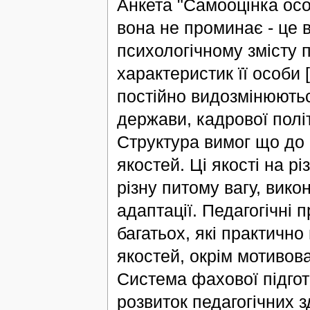
Анкета "Самооцінка особ
вона не проминає - це 
психологічному змісту 
характеристик її особи 
постійно видозмінюютьс
держави, кадрової політ
Структура вимог що до
якостей. Ці якості на р
різну питому вагу, вико
адаптації. Педагогічні 
багатьох, які практичн
якостей, окрім мотивов
Система фахової підго
розвиток педагогічних 