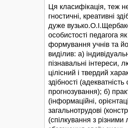
Ця класифікація, теж не
гностичні, креативні зд
дуже вузько.О.І.Щербак
особистості педагога я
формування учнів та йог
виділив: а) індивідуаль
пізнавальні інтереси, л
цілісний і твердий харак
здібності (адекватність
прогнозування); б) практ
(інформаційні, орієнтаці
загальнотрудові (констру
(спілкування з різними