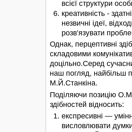
всієї структури особ
креативність - здатн
незвичні ідеї, відхо
розв'язувати проблем
Однак, перцептивні здіб
складовими комунікатив
доцільно.Серед сучасни
наш погляд, найбільш п
М.Й.Станкіна.
Поділяючи позицію О.М.
здібностей відносить:
експресивні — умінн
висловлювати думки