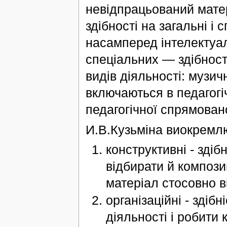
невідпрацьований матері
здібності на загальні і 
насамперед інтелектуал
спеціальних — здібност
видів діяльності: музич
включаються в педагогі
педагогічної спрямовано
И.В.Кузьміна виокремлює
конструктивні - здіб
відбирати й композ
матеріал стосовно в
організаційні - здібн
діяльності і робити