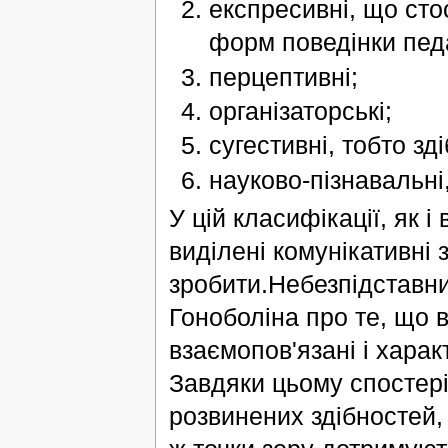
експресивні, що сто
форм поведінки педа
перцептивні;
організаторські;
сугестивні, тобто зд
науково-пізнавальні,
У цій класифікації, як 
виділені комунікативні 
зробити.Небезпідставни
Гоноболіна про те, що вс
взаємопов'язані і хара
Завдяки цьому спостер
розвинених здібностей, аб