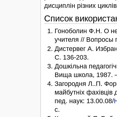
дисциплін різних циклі
Список використа
Гоноболин Ф.Н. О н
учителя // Вопросы п
Дистервег А. Избран
С. 136-203.
Дошкільна педагогічн
Вища школа, 1987. –
Загородня Л..П. Фор
майбутніх фахівців 
пед. наук: 13.00.08/
с.