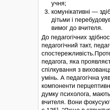
учня;
комунікативні — зді
дітьми і перебудовув
вимог до вчителя.
До педагогічних здібно
педагогічний такт, педаг
спостережливість.Проте,
педагога, яка проявляє
спілкування з вихованц
умінь. А педагогічна уя
компоненти перцептивних
думку психолога, мають 
вчителя. Вони фокусують