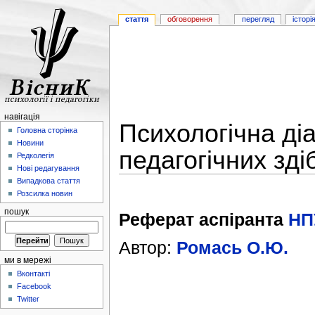
стаття
обговорення
перегляд
історі
навігація
Психологічна ді
Головна сторінка
Новини
педагогічних зді
Редколегія
Нові редагування
Випадкова стаття
Розсилка новин
пошук
Реферат аспіранта
НП
Автор:
Ромась О.Ю.
ми в мережі
Вконтакті
Facebook
Twitter