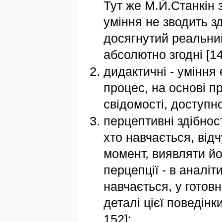
Тут же М.Й.Станкін 
уміння не зводить зд
досягнутий реальний
абсолютно згодні [14,
дидактичні - уміння
процес, на основі п
свідомості, доступно
перцептивні здібност
хто навчається, від
момент, виявляти йо
перцепції - в аналіт
навчається, у готовн
деталі цієї поведінки
152]: