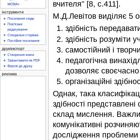
вчителя" [8, с.411].
МОВА»
інструменти
М.Д.Левітов виділяє 5 о
Посилання сюди
Пов'язані
здібність передавати
редагування
Спеціальні сторінки
здібність розуміти 
Постійне посилання
самостійний і творч
друк/експорт
Створення книги
педагогічна винахід
Завантажити як PDF
Версія до друку
дозволяє своєчасно 
реклама
організаційні здібнос
Однак, така класифікац
здібності представлені
склад мислення. Важливі
комунікативні розчиняю
дослідження проблеми п