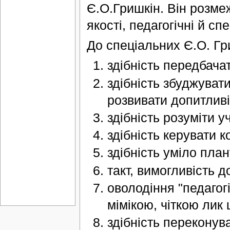
Є.О.Гришкін. Він розмеж
якості, педагогічні й спе
До спеціальних Є.О. Гр
здібність передбачат
здібність збуджуват
розвивати допитливі
здібність розуміти у
здібність керувати 
здібність уміло план
такт, вимогливість д
оволодіння "педагог
мімікою, чіткою лик 
здібність переконув