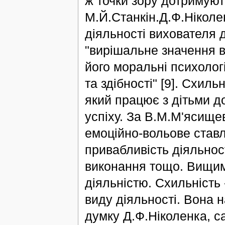
ж точки зору дотримуют
М.Й.Станкін.Д.Ф.Ніколен
діяльності вихователя д
"вирішальне значення в
його моральні психологі
та здібності" [9]. Схиль
який працює з дітьми до
успіху. За В.М.М'ясищев
емоційно-вольове ставл
привабливість діяльност
виконання тощо. Вищим
діяльністю. Схильність 
виду діяльності. Вона н
думку Д.Ф.Ніколенка, с