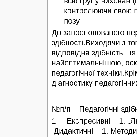
всю групу вихованці
контролюючи свою по
позу.
До запропонованого пер
здібності.Виходячи з то
відповідна здібність, ц
найоптимальнішою, оскі
педагогічної техніки.Кр
діагностику педагогічни
№п/п Педагогічні здіб
1. Експресивні 1. „Як
Дидактичні 1. Методик