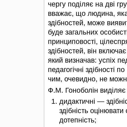
чергу поділяє на дві г
вважає, що людина, яка
здібностей, може вияви
буде загальних особисті
принциповості, цілеспр
здібностей, він включає
який визначав: успіх пе
педагогічні здібності по
чим, очевидно, не можн
Ф.М. Гоноболін виділяє 
дидактичні — здібні
здібність оцінювати 
дотепність;