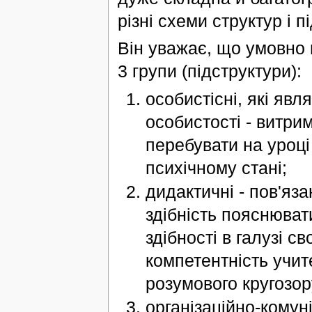
різні схеми структур і п
Він уважає, що умовно в
3 групи (підструктури):
особистісні, які явл
особистості - витри
перебувати на уроц
психічному стані;
дидактичні - пов'яз
здібність пояснюват
здібності в галузі с
компетентність учит
розумового кругозору
організаційно-комуні