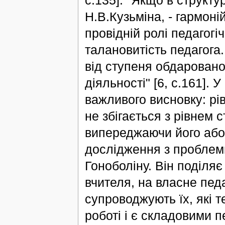
с.135]. "Якщо в структур
Н.В.Кузьміна, - гармон
провідній ролі педагогі
талановитість педагога.
від ступеня обдаровано
діяльності" [6, с.161].
важливого висновку: рів
не збігається з рівнем 
випереджаючи його або,
дослідження з проблеми
Гоноболіну. Він поділяє
вчителя, на власне педаг
супроводжують їх, які т
роботі і є складовими пе