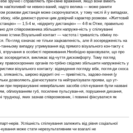
оча б маленької переваги, то потер-пає самооцінка. Ця тенденція виявляється як в оцінках, уяв-леннях, судженнях, так і в зовнішній поведінці, причому вона посилюється в умовах змагання, особливо з невизначеними критеріями. При оцінці результатів більш упередженими ви-являються ті, що програють чи мають нижчий статус. Отже, в умовах соціальної несправедливості різко зменшується віро-гідність неупереджених оцінок, терпимості та взаєморозумін-ня між людьми, що належать до різних груп, причому психо-логічно найбільше страждають ті, що не мають ніяких благ та привілеїв.3. Стереотипізація — розуміння іншої людини шляхом віднесення її до певної соціальної групи та автоматичного пе-ренесення на неї типових для даної групи характеристик. Термін запропонований американським журналістом О. Ліп-маном для визначення штампів та кліше («фіксованих карти-нок у голові») в людському спілкуванні.Існує багато визначень стереотипів. Найбільш коротке з них — «усі вони такі». При цьому не має значення, хто це кон-кретно та які вони насправді: усі професори неуважні, усі анг-лійці — стримані, усі жінки — непостійні. Приклади можна продовжувати. Характерно, що при цьому всі знають — на-справді це не так, об'єднувати всіх одним штампом — велике спрощення і огрубления дійсності. Але стереотипи все ж існу-ють, бо вони виконують свою функцію — просто й швидко категоризувати індивіда.Грубість, схематизм, ворожість по суті своїй не притаман-ні стереотипізації, а виникають як наслідок соціальних умов. Стереотипи необхідні для психологічної регуляції міжособистісної взаємодії, без них людина «потонула» б у хаосі інформації, що надходить. Отже, необхідно боротися не з стерео-типами як такими, а лише з найбільш хибними та небезпеч-ними з них. Дестереотипізація потрібна у міжетнічних, міжнаціональних, а також міжгрупових стосунках, бо багато психологічних труднощів виникає саме в цих сферах і вони призводять до тяжких наслідків.Усі вищезазначені механізми розуміння людини людиною діють в умовах міжгрупового спілкування. При міжособистісному — взаєморозуміння реалізується за рахунок інших ме-ханізмів, провідними серед яких є:1. Атрибуція — розуміння іншої людини шляхом припи-сування їй тих чи інших причин поведінки з позицій власно-го життєвого досвіду та здорового глузду. Як працює атрибу-тивний механізм?Звичайно ми маємо справу з трьома видами інформації:знання про людину, поведінку якої ми хочемо пояснити,знання про ситуацію, в якій вона вчинила певну дію, вела се-бе певним чином, наш власний досвід соціальної поведінки та соціальних контактів. Коли ми достатньо знаємо про су-б'єкт і обставини, в яких він опинився, атрибуція («припису-вання») зводиться до мінімуму, а наше пояснення його пове-дінки буде більш точним. Коли ж ми мало або нічого не знає-мо про людину та зовнішні обставини, то використовуємо власні, нехай і обмежені знання, досвід і таким чином, фан-тазуючи, можемо пояснити що завгодно, і без ніяких трудно-щів. Ми з легкістю пояснюємо собі та іншим, чому одні одру-жуються, а інші — розлучаються, чому один вступає до інсти-туту, а другий іде працювати, чому так, а не інакше поводяться американці, японці, навіть аборигени в басейні річки Амазон-ки. Суб'єктивних труднощів це не викликає, але слід врахову-вати, що чим менша доля об'єктивної інформації, тим суттє-віші помилки. У історії є безліч прикладів, коли мандрівники у чужих краях отримували від своїх дій результат, протилеж-ний очікуваному, користуючись атрибутивними механізмами. Головна їх функція — зняти чи зменшити невизначеність