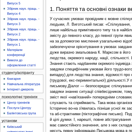
Випуск 5
1. Поняття та основні ознаки в
Збірник наук. праць. -
Випуск 4
У сучасних умовах провідним є мовне спілкування або вер-бальна комунікація, що реалізується за допомогою мовлення. Відомий спеціаліст, що вивчав особливості спілкування між людьми, Л. Виготський писав: «Спілкування, не опосередковане мовою чи якоюсь іншою системою знаків або засобів, як воно спостерігається серед тварин, робить можливим спілкування лише найбільш примітивного типу та в найбільш обмежених розмірах... Щоб передати якесь переживання чи зміст свідомості іншій людині, немає іншого шляху, окрім віднесення цього змісту до певного класу, до певної групи явищ, а це потребує узагальнення. Таким чином, вищі, властиві людині форми пси-хологічного спілкування можливі лише завдяки тому, що люди-на за допомогою мислення узагальнено відображає дійсність».Мова та мовлення людини виконують кілька функцій. По-перше, вони є знаряддям мислення та інтелектуальної ді-яльності, забезпечуючи орієнтування в умовах завдання, ви-роблення та виконання плану дій, порівняння одержаного ре-зультату з наміченою метою. Специфіка інтелектуальної діяль-ності людини дуже виразно змальована К. Марксом в його відомих словах про вищість найгіршого архітектора над най-кращою бджолою.Друга функція — оволодіння суспільно-історичним досві-дом людства, окремого народу, нації, спільності. Щоб здійснювати інтелектуальну діяльність, людина повинна володіти певною сукупністю знань, що вже накопичені попередніми поколіннями. Знання стають надбанням окремого індивіда за допомогою мови. У ній також відображаються та закріплю-ються поняття і реалії, здобуті історичним досвідом даного народу, які існують завдяки специфічним умовам його трудо-вого, суспільного, культурного життя.І, нарешті, мова — знаряддя пізнання. Ми можемо здобу-вати нові (не для окремої людини, як у першому випадку) для людства знання, відомості про оточуючу нас дійсність, у ціло-му ряді випадків лише за допомогою теоретичних викладок, не звертаючись безпосередньо до практичної (трудової, екс-периментальної) діяльності.У процесі історичного розвитку виникли дві форми мо-ви — зовнішня та внутрішня, причому перша включає в себе усну (діалог та монолог) та письмову.Діалог — безпосереднє спілкування двох та більше суб'єк-тів. Для нього характерні:1) згорнутість мови — деякі її елементи лише припускають-ся, але не вимовляються уголос завдяки знанню ситуації співбесідником, тому розмова може бути малозрозумілою для стороннього слухача,2) довільність — висловлювання можуть бути реакцією на репліку партнера, зміст якої «нав'язаний» попередн
Збірник наук. праць. -
Випуск 3
Збірник наук. праць. -
Випуск 2
Збірник наук. праць. -
Випуск 1
Матеріали
конференції
Вимоги до
оформлення статті
студенту/аспіранту
Книгарня
Навчальна література
Інтернет-джерела
психологічні тренінги
Центр тренінгів
Послуги Центру
Балінтовська група
установи
Київський
університет імені