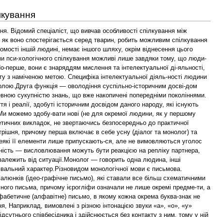
лкування
юють значення емоцій та по-чуттів, ніж чоловіки. Високі здібності до розуміння інших у професіоналів, що працюють з людьми (юристів, педагогів, психологів). В останньому випадку ця якість не природжена, а набувається у спілкуванні.Міжособистісний простір (дистанція спілкування) — це суб'єктивний просторовий критерій емоційної близькості людей. Чим у більш близьких стосунках перебувають люди, тим на меншій дистанції вони спілкуються. Експерименталь-не встановлено, що найближче «допускаються» родичі, друзі та близькі знайомі, лікарі.Ця відстань залежить також від віку (з часом вона збільшу-ється), статі, соціального статусу, національних стандартів по-ведінки (уродженці південних країн спілкуються на більш близькій дистанції, ніж північних), психологічних особливо-стей партнерів та інших чинників. Звичайно, жінки стоять чи сидять ближче до співрозмовника, ніж чоловіки. Психологіч-но врівноважені люди підходять ближче, тоді як тривожні на-магаються триматися на віддалі, така ж залежність між екст-раверсією та інтраверсією. Існує зв'язок між «дистанцією роз-мови» та зростом: чим нижчий чоловік, тим далі він прагне знаходитись від співрозмовника, у жінок спостерігається про-тилежна залежність. Пояснення цьому просте: за існуючими соціокультурними нормами в нашому суспільстві чоловік зро-стом повинен бути вищим, тому за рахунок відстані він нама-гається маскувати свій «недолік».Звичайно, люди почувають себе зручно і справляють при-ємне враження, якщо вони вміють правильно вибирати дис-танцію діалогу. Надто близька відстань вносить у стосунки дискомфорт, партнер оцінюється як нав'язливий чи невихо-ваний, надто велика — може ранити самолюбство та гідність, партнер буде сприйматися як гордівливий, пихатий. У міру зростання зацікавленості предметом розмови дистанція може скорочуватися, у тому числі й у випадках, коли людина з більш високим соціальним статусом виходить із-за столу, що виконує роль своєрідного бар'єра, і сідає збоку, ніби демонст-руючи цим довірчий характер розмови. «Життєвий простір» людини залежить від ситуації спілку-вання: виділяють «особистісну дистанцію» — 0,4-1,5 м, «гро-мадську дистанцію» — 1,5-4 м, «відкриту дистанцію» — 4-8 м.Отже, правильно вибрана дистанція може задати тон усій подальшій розмові. Це стосується також і випадків, коли не-обхідно несподівано для співрозмовника збільшити напруже-ність у спілкуванні (наприклад, у слідчій практиці), що дося-гається «вторгненням» в особистісний простір осіб, що про-тидіють установленню істини.Візуальний контакт — частота і тривалість обміну по-глядами, а також те, як люди дивляться один одному у вічі. Ми частіше і довше дивимося на того, хто нам подобається. По-гляд означає не тільки зацікавленість, але й зосередженість на темі розмови, причому значно легше підтримувати візуаль-ний контакт, коли вона приємна, аніж коли конфліктна. В ос-танньому випадку утримування від прямого візуального кон-такту є виявом ввічливості та розуміння емоційного стану партнера по спілкуванню, а настійливий погляд — ознака во-рожості, втручання в особисті переживання.Необхідно враховувати, що про людину, яка дивиться спів-розмовникові у вічі, створюється приємне враження, але по-стійний, пильний погляд заважає зосередитися, викликає від-чуття дискомфорту. Тому погляд потрібно час від часу відво-дити, регулюючи таким чином розмову. Останнє не стосується тих ситуацій, коли працівнику правоохоронних органів по-трібно свідомо збільшити напруженість у спілкуванні (напр