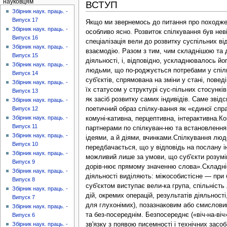
науковцям
ВСТУП
Збірник наук. праць. -
Випуск 17
Якщо ми звернемось до питання про походженн
Збірник наук. праць. -
особливо ясно. Розвиток спілкування був неві
Випуск 16
спеціалізація вели до розвитку суспільних в
Збірник наук. праць. -
взаємодію. Разом з тим, чим складнішою та д
Випуск 15
діяльності, і, відповідно, ускладнювалось й
Збірник наук. праць. -
людьми, що по-роджується потребами у спільн
Випуск 14
суб'єктів, спрямована на зміни у стані, пов
Збірник наук. праць. -
їх статусом у структурі сус-пільних стосункі
Випуск 13
як засіб розвитку самих індивідів. Саме зві
Збірник наук. праць. -
поетичний образ спілку-вання як «єдиної спр
Випуск 12
Збірник наук. праць. -
комуні-кативна, перцептивна, інтерактивна.
Випуск 11
партнерами по спілкуван-ню та встановлення н
Збірник наук. праць. -
ідеями, а й діями, вчинками.Спілкування люд
Випуск 10
передбачається, що у відповідь на послану 
Збірник наук. праць. -
можливий лише за умови, що суб'єкти розумі
Випуск 9
дорів-нює прямому значенню слова».Складніст
Збірник наук. праць. -
діяльності виділяють: міжособистісне — при 
Випуск 8
суб'єктом виступає вели-ка група, спільніст
Збірник наук. праць. -
дій, окремих операцій, результатів діяльнос
Випуск 7
для глухонімих), позазнаковим або смислови
Збірник наук. праць. -
та без-посереднім. Безпосереднє («віч-на-ві
Випуск 6
зв'язку з появою писемності і технічних засобі
Збірник наук. праць. -