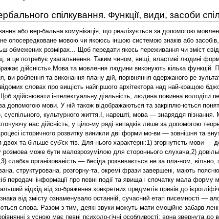
ербального спілкування. Функції, види, засоби спі
іми словами,3) слабка організованість — бесіда розвивається не за пла-ном, вільно, залежить від ситуації.Монолог — говорить одна людина, інші слухають та сприймають. Така мова організована, структурована, розгорну-та, окремі фрази завершені, мають пояснювальний характер.Різновидом монологічної мови є письмова. Історично во-на з'явилась пізніше усної як засіб передачі інформації про певні події та явища і спочатку мала форму малюнків (ідео-графічне письмо), які ставали все більш схематичними та аб-страктними (піктографічне письмо). Подальший відхід від зо-браження конкретних предметів привів до ієрогліфічного письма, причому ієрогліфи означали не лише окремі предме-ти, а й цілі думки. І, нарешті, повне абстрагування знака від змісту ознаменувало останній, сучасний етап писемності — алфабетичне (алфавітне) письмо, в якому кожна окрема буква-знак не має самостійного значення, але з них складаються слова. Разом з тим, деякі звуки можуть мати емоційне забарв-лення, Наприклад, вимовлені з різною інтонацією звуки «а», «о», «у» несуть певну інформацію.Письмова мова в порівнянні з усною має певні психоло-гічні особливості: вона звернута до відсутнього співбесідника і здійснюється без контакту з ним, тому у ній немає таких ви-ражальних засобів, як інтонація, міміка, жести. Вона потребує розгорнутого, послідовного та повного викладення думок, до-тримання правил граматики та синтаксису і т. ін.Видозміненою зовнішньою мовою є внутрішня, якою ми користуємося, коли щось обдумуємо, з кимось подумки спере-чаємося. Це наш внутрішній голос, наш внутрішній співбесід-ник. Як правило, внутрішня мова монологічна, хоча в окремих випадках вона може набути форми діалогу (наприклад, коли ми відчуваємо невпевненість у чомусь, переконуємо себе).У професійній діяльності працівникам правоохоронних органів досить часто доводиться звертатись до усної та пись-мової мови як джерела інформації. Мова може не тільки ха-рактеризувати особистість (правопорушника, звинувачувано-го, свідка), а й її психічний стан. Останнє особливо суттєво, коли виникає необхідність визначити, осудна людина чи ні, а також для розшуку та ідентифікації злочинців.Чи можна, маючи відомості про мову людини, уявити собі, наприклад, її зовнішність? Нижче ми зупинимося на цьому пи-танні докладніше, а зараз лише зазначимо, що прямих коре-ляцій між мовою та зовнішністю на сьогодні не встановлено. Але в мові можуть відображатися деякі особливості темпера-менту, характеру та інші властивості, що визначають манеру ідини триматися, поводитися. Нерішучий, соромливий — відповідним чином, і тримається характерно: затиналить очі, червоніє. Люди з фізичними вадами (на-^"'^ мають звичку компенсувати поведінкою свій -'ідто впевнено, розмовляють з надлиш-4. Особи з дефектами слуху говорять огрядних людей властиві специфічні задухою. Можуть бути і більш складні спілкування не обмежується тільки щією. Відомо, що дуже важко розмовля-Іччя якої нічого не виражає. Діалог потребує активності обох сторін, причому кожна з них розкриває для себе та для інших свої психологічні властивості. Таким чином, він стає важливим фактором психічного розвитку особистості.Відомий психолог Б. Ананьев підкреслював, що комуніка-тивний процес не може бути повним, якщо суб'єкт не вико-ристовує невербальні його засоби. Невербальне спілкування цінне тим, що воно виявляється, як правило, підсвідоме та мимовільно. Людина «зважує» свої слова, але не може контро-лювати міміку, жести, інтонацію, тембр голосу тощо. Кожен з цих елементів спілкування «сигналізує» співбесіднику про правильність сказаного словами чи «підказує» сумнів у них.«Слова» невербальної мови мають різне значення в різних народів. Наприклад, покачування головою зліва направо для нас означає «ні», для болгар — «так». У спілкуванні на невер-бальному рівні точність досягається лише при врахуванні конкретної ситуації, а також соціального стану та культурно-го рівня партнера. Вона також залежить від ряду чинників, то-му люди по-різному розуміють невербальні сигнали. Напри-клад, жінки більш точно відтвор