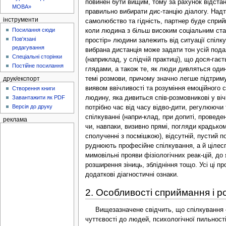
МОВА»
інструменти
Посилання сюди
Пов'язані
редагування
Спеціальні сторінки
Постійне посилання
друк/експорт
Створення книги
Завантажити як PDF
Версія до друку
реклама
2. Особливості сприймання і 
Вищезазначене свідчить, що спілкування — це не просто обмін інформацією, воно передбачає взаємну активність парт-нерів. Успішність спілкування залежить від рівня соціальної чуттєвості до людей, психологічної пильності та емоційної чутливості. При нерозвиненості однієї з цих складових спіл-кування може стати нерезультативним чи взагалі не відбутися.Пізнання і взаємний вплив людей один на одного — обо-в'язковий елемент всілякої спільної діяльності, незалежно від того, що є її метою (досягнення матеріального результату, ви-ховання тощо). Від того, як люди відображають та інтерпрету-ють зовнішність і поведінку, багато в чому залежить характер їх взаємодії і діяльності та результати, яких вони досягають.Отже, людина виступає щодо партнерів по спілкуванню не тільки як об'єкт і суб'єкт впливу, а й одночасно як суб'єкт піз-нання. Основними процесами, завдяки яким людина сприй-має та переробляє інформацію, що надходить від іншої лю-дини, є сприймання, мислення та уявлення.Дослідами встановлено, що цілісний образ людини вини-кає поступово і пов'язано це з просторово-часовими умова-ми, в яких відображається об'єкт. Наприклад, люди з нормаль-ним зором в умовах доброї видимості виділяють людину з оточення на відстані двох кілометрів. На відстані одного кі-лометра видно загальний контур, 700 м — сприймаються ру-хи рук та ніг, 300 м — голова, овал обличчя, колір одягу, 60 м — розрізняються очі, ніс, пальці. В умовах поганої види-мості показники сприймання людини на відстані гірші.Колір елементів верхньої половини фігури визначається раніше, ніж нижньої. Велике значення має ракурс (збоку, звер-ху), в якому сприймається людина. При сприйманні обличчя напрямок розглядання — зверху вниз, від волосся до губ, тоб-то верх голови є точкою початку сприймання обличчя.При описанні зовнішності людини елементи її розподіля-ються нерівномірно. Так, якщо за 100 % прийняти загальну кількість елементів зовнішності, то відображення фізичних рис (зріст, статура, волосся тощо) становить 82 %, виразні рухи (мі-міка, жестикуляція) — 14 %, оформлення зовнішності — 4 %.Окрім власне психофізіологічних чинників, на сприйман-ня та розуміння людини людиною впливають вікові, статеві, професійні та інші ознаки. Так, з віком при словесному від-творенні зовнішності збільшується кількість елементів вираз-них рухів, проте зменшується кількість елементів оформлен-ня зовнішності. Найбільш точно оцінюється вік однолітків, гірше — молодших, найгірше — старших за віком. Педагоги в першу чергу 