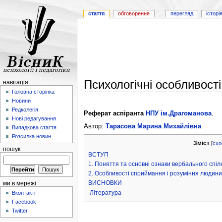
стаття
обговорення
перегляд
історі
Психологічні особливост
навігація
Головна сторінка
Новини
Редколегія
Реферат аспіранта
НПУ ім.Драгоманова
.
Нові редагування
Автор:
Тарасова Марина Михайлівна
Випадкова стаття
Розсилка новин
Зміст
[
схо
пошук
ВСТУП
1. Поняття та основні ознаки вербального спілк
2. Особливості сприймання і розуміння людин
ВИСНОВКИ
ми в мережі
Література
Вконтакті
Facebook
Twitter