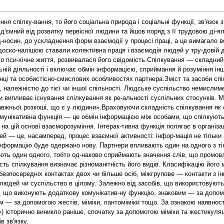
я спілку-вання, то його соціальна природа і соціальні функції, зв'язок
д'ємний від розвитку первісної людини та йшов поряд з її трудовою ді-я
ід-носин, до ускладнення форм взаємодії у процесі праці, а це вимагало 
оско-налішою ставали колективна праця і взаємодія людей у тру-довій д
ого пси-хічне життя, розвивалася його свідомість.Спілкування — складний
ій діяльності і включає обмін інформацією, сприймання й розуміння іншо
едінці та особистісно-смислових особливостях партнера.Зміст та засоби с
в, належністю до тієї чи іншої спільності. Людське суспільство немислиме
дси випливає існування спілкування як ре-альності суспільних стосунків
авжньої розкоші, що є у людини».Враховуючи складність спілкування як с
Комунікативна функція — це обмін інформацією між особами, що спілкуют
а цій основі взаєморозуміння. Інтерак-тивна функція полягає в організаці
ей — це, насамперед, процес взаємної активності: інфор-мація не тільк
інформацію буде одержано нову. Партнери впливають один на одного з ті
ють один одного, тобто од-наково сприймають значення слів, що промовл
ь спілкування визначає різноманітність його видів. Класифікацію його 
безпосередніх контактах двох чи більше осіб, міжгрупове — контакти з 
ь людей чи суспільство в цілому. Залежно від засобів, що використовую
ті, що виконують додаткову комунікатив-ну функцію, знаковим — за допо
м — за допомогою жестів, міміки, пантоміміки тощо. За ознакою наявнос
ч») історично виникло раніше, спочатку за допомогою міміки та жестикул
в зв'язку.