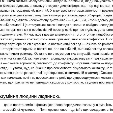
розуміння людини людиною.
описують одяг, потім мову, міміку, манеру по-водитися, художники — відповідно обличчя, зріст, міміку. Чо-ловіки та жінки приблизно однаково ідентифікують очі лю-дини, але жінки точніше визначають пропорції обличчя, рот, ніс, чоловіки — брови, овал обличчя, вуха, підборіддя.Певні закономірності виявляються при сприйманні та ро-зумінні психічних станів, зокрема, емоційних. Так, найбільш точно ідентифікуються подив, відраза, гірше — горе, гнів, по-зитивні емоції.Але найбільшою мірою сприймання та розуміння іншої людини залежить від чинників, що мають соціально-психологічну природу. Виділяють такі механізми:1. Фізіогномічна редукція — судження про внутрішні, психологічні особливості на основі зовнішнього вигляду (ви-разу обличчя, статури, ходи, постави тощо).У кожній національній культурі існує безліч фізіогномічних уявлень та прикмет. Добре відомо, що означає, напри-клад, тверде підборіддя, високе чоло, вузькі губи. Існує фіксо-ваний набір прикмет і щодо інших частин обличчя (очей, брів, вух). Дослідами О. Бодальова встановлена наявність та-ких стереотипів сприймання: люди з квадратним підборіддям мають сильну волю, з високим чолом — розумні, з жорстким волоссям — непокірного характеру, повні люди — добродуш-ні, люди низького зросту відзначаються властолюбством, енергією, бажанням командувати, гарні люди — нерозумні й самолюбиві, тонкі губи — ознака потайливості, постійно на-піввідкритий рот — невеликого розуму.Наскільки такі уявлення справедливі? Відомо, що фізіогномісти часом дають дуже точну характеристику людині, яку во-ни короткочасно спостерігають. Але є й інший погляд — не можна жорстко пов'язувати окрему деталь зовнішності з харак-тером, це обов'язково призведе до помилки. Істина полягає в тому, що зовнішність, звичайно, відображає деякі внутрішні особливості, і у цьому немає нічого ненаукового чи ідеалістич-ного (будова скелетно-м'язової системи визначає конституцію, яка, у свою чергу, впливає на манеру поведінки і характер). Відповідно, механізм фізіогномічної редукції може бути корис-ним, якщо не вимагати від нього надто багато — абсолютної точності та надійності.Звідки беруться фізіогномічні уявлення? Ми не набуваємо їх у процесі накопичення особистого досвіду (наприклад, не виміряємо висоту чола та не співставляємо її з інтелектом), а дістаємо вже готовими із соціального оточення. Це не на-ше особисте надбання, а продукт колективної творчості. Під-твердженням цього є той факт, що фізіогномічні уявлення в різних культурах значною мірою відрізняються. Наприклад, у в'єтнамській культурі великий рот корелює з високим інтелек-том, причому це стосується лише чоловіків. Слід враховувати, що «ключі» однієї культури можуть бути непридатними для ін-шої. Цим пояснюється недиференційованість сприймання й запам'ятовування людей іншої расової приналежності: зов-нішність їх здається нам дуже подібною, аж до ілюзії повної ідентичності.Отже, придатний чи ні механізм фізіогномічної редукції для спілкування? Однозначної відповіді на це запитання не-має. Він дуже простий і зручний, але призводить до непоро-зуміння, якщо неправильно застосовується і не доповнюється іншими, більш складними та точними ознаками.2. Соціальна категоризация та порівняння — це роз-поділ людей за певними категоріями, тобто визначення їх соціального статусу та порівняння зі своїм статусом. Така процедура може бути досить простою (наприклад, «старий — молодий», «бідний — багатий») або ж складною (наприклад, «розумний — дурний», «порядний — непорядний»). Вона ду-же важлива, бо людина з невизначеним соціальним статусом зазнає труднощів у спілкуванні, відчуває самотність, ідентифі-куючи себе з певною соціальною групою, ми сприймаємо її права, обов'язки, привілеї. Виникає відчуття «Ми» (моя група) на відміну від «Вони» (їх група), причому в міжгруповому спілкуванні «Ми» частіше переоцінюються, а «Вони» — недо-оцінюються.Із зазначеного можна зробити важливий висновок: наше розуміння людей завжди певною мірою неточне та упередже-не, бо якщо «Ми» не дає х