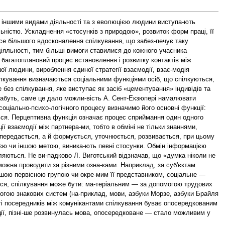
 з іншими видами діяльності та з еволюцією людини виступа-ють
льністю. Ускладнення «стосунків з природою», розвиток форм праці, її
все більшого вдосконалення спілкування, що забез-печує таку
іяльності, тим більші вимоги ставилися до кожного учасника
 багатоплановий процес встановлення і розвитку контактів між
ї людини, вироблення єдиної стратегії взаємодії, взає-модія
пілкування визначаються соціальними функціями осіб, що спілкуються,
 без спілкування, яке виступає як засіб «цементування» індивідів та
. Мабуть, саме це дало можли-вість А. Сент-Екзюпері намалювати
оціально-психо-логічного процесу визначимо його основні функції:
ься. Перцептивна функція означає процес сприймання один одного
ї взаємодії між партнера-ми, тобто в обміні не тільки знаннями,
и передається, а й формується, уточнюється, розвивається, при цьому
єю чи іншою метою, виника-ють певні стосунки. Обмін інформацією
яються. Не ви-падково Л. Виготський відзначав, що «думка ніколи не
можна проводити за різними озна-ками. Наприклад, за суб'єктам
іншою первісною групою чи окре-мим її представником, соціальне —
ться, спілкування може бути: ма-теріальним — за допомогою трудових
могою знакових систем (на-приклад, мови, азбуки Морзе, азбуки Брайля
ті посередників між комунікантами спілкування буває опосередкованим
яції, пізні-ше розвинулась мова, опосередковане — стало можливим у