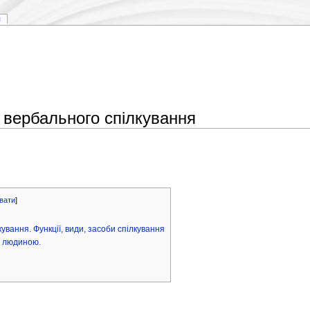
я
і вербального спілкування
вати
]
ування. Функції, види, засоби спілкування
и людиною.