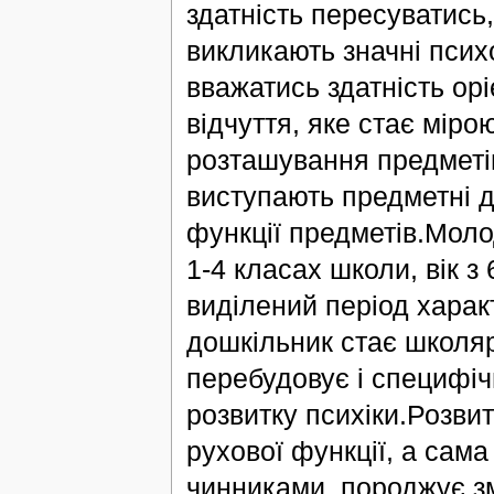
здатність пересуватись
викликають значні псих
вважатись здатність орі
відчуття, яке стає міро
розташування предметів
виступають предметні ді
функції предметів.Моло
1-4 класах школи, вік з
виділений період харак
дошкільник стає школяр
перебудовує і специфіч
розвитку психіки.Розвит
рухової функції, а сама
чинниками, породжує зм