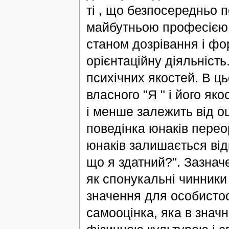
ті , що безпосередньо п
майбутньою професією.
станом дозрівання і фор
орієнтаційну діяльність
психічних якостей. В ц
власного "Я " і його як
і менше залежить від оц
поведінка юнаків переор
юнаків залишається від
що я здатний?". Зазнач
як спонукальні чинник
значення для особистос
самооцінка, яка в значн