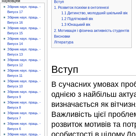
науковцям
Вступ
Збірник наук. праць. -
1. Розвиток психіки в онтогенезі
Випуск 17
1.1 Дитинство, молодший шкільний вік
Збірник наук. праць. -
1.2 Підлітковий вік
Випуск 16
1.3 Юнацький вік
Збірник наук. праць. -
2. Мотивація і фізична активність студентів
Випуск 15
Висновки
Збірник наук. праць. -
Література
Випуск 14
Збірник наук. праць. -
Випуск 13
Збірник наук. праць. -
Випуск 12
Вступ
Збірник наук. праць. -
Випуск 11
Збірник наук. праць. -
В сучасних умовах проб
Випуск 10
однією з найбільш актуа
Збірник наук. праць. -
Випуск 9
визначається як вітчиз
Збірник наук. праць. -
Випуск 8
Важливість цієї проблем
Збірник наук. праць. -
Випуск 7
розвиток мотивів та пот
Збірник наук. праць. -
Випуск 6
особистості в цілому.Д
Збірник наук. праць. -