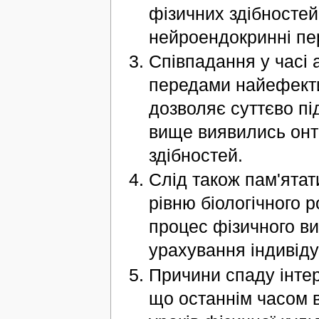
фізичних здібностей
нейроендокринні пе
Співпадання у часі 
передами найефекти
дозволяє суттєво пі
вище виявились онто
здібностей.
Слід також пам'ятат
рівню біологічного р
процес фізичного в
урахування індивід
Причини спаду інтер
що останнім часом 