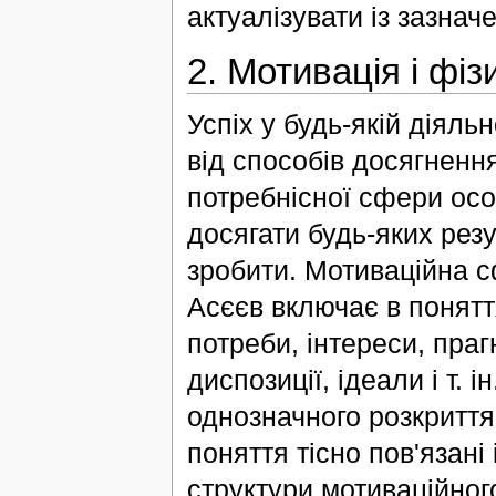
актуалізувати із зазнач
2. Мотивація і фіз
Успіх у будь-якій діяль
від способів досягнення
потребнісної сфери особ
досягати будь-яких резул
зробити. Мотиваційна с
Асєєв включає в поняття
потреби, інтереси, праг
диспозиції, ідеали і т.
однозначного розкриття 
поняття тісно пов'язан
структури мотиваційног