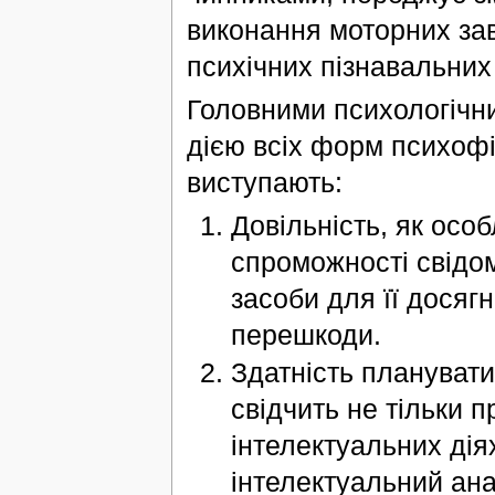
виконання моторних за
психічних пізнавальних
Головними психологічн
дією всіх форм психофі
виступають:
Довільність, як осо
спроможності свідом
засоби для її досяг
перешкоди.
Здатність планувати
свідчить не тільки 
інтелектуальних дія
інтелектуальний ана