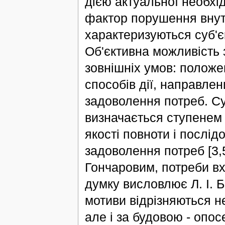
дією актуальної необхі
фактор порушення внут
характеризуються суб'є
Об'єктивна можливість 
зовнішніх умов: положен
способів дії, направлен
задоволення потреб. С
визначається ступенем г
якості повноти і послід
задоволення потреб [3,5
Гончаровим, потреби вх
думку висловлює Л. І. Б
мотиви відрізняються не
але і за будовою - опос