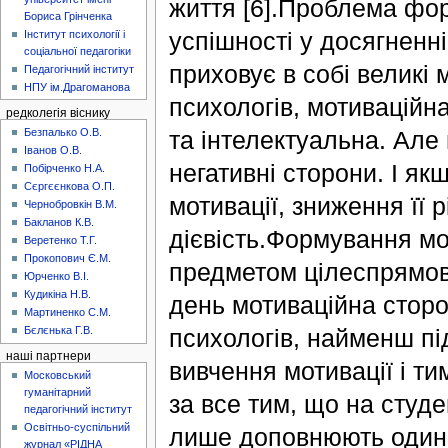
життя [6].Проблема фо
Бориса Грінченка
успішності у досягненн
Інститут психології і
соціальної педагогіки
приховує в собі великі
Педагогічний інститут
НПУ ім.Драгоманова
психологів, мотиваційн
редколегія віснику
та інтелектуальна. Але 
Безпалько О.В.
Іванов О.В.
негативні сторони. І як
Побірченко Н.А.
Сєргєєнкова О.П.
мотивації, зниження її 
Чернобровкін В.М.
Бакланов К.В.
дієвість.Формування мот
Веретенко Т.Г.
Прокопович Є.М.
предметом цілеспрямов
Юрченко В.І.
Кудикіна Н.В.
день мотиваційна сторо
Мартиненко С.М.
психологів, найменш пі
Бєлєнька Г.В.
наші партнери
вивчення мотивації і т
Московський
гуманітарний
за все тим, що на студе
педагогічний інститут
Освітньо-суспільний
лише доповнюють один о
журнал «РІДНА