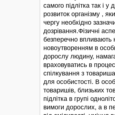
самого підлітка так і у
розвиток організму , я
чергу необхідно зазнач
дозрівання.Фізичні аспе
безперечно впливають н
новоутворенням в особи
дорослу людину, намага
враховуватись в процесі
спілкування з товариша
для особистості. В осо
товаришів, близьких то
підлітка в групі одноліт
вимоги дорослих, а в п