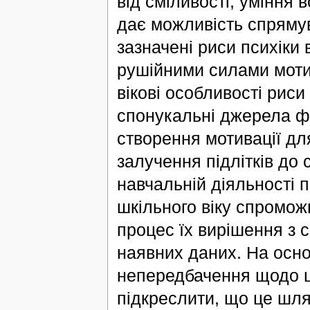
від сміливості, уміння 
дає можливість спрямув
зазначені риси психіки
рушійними силами мотив
вікові особливості риси
спонукальні джерела фі
створення мотивації дл
залучення підлітків до 
навчальній діяльності п
шкільного віку спромож
процес їх вирішення з 
наявних даних. На осно
непередбачення щодо ци
підкреслити, що це шля