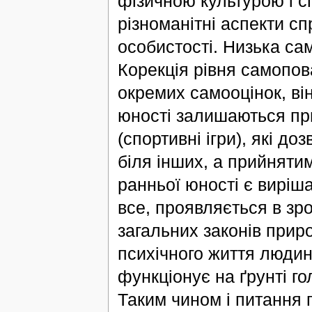
фізичною культурою і с
різноманітні аспекти с
особистості. Низька са
Корекція рівня самопова
окремих самооцінок, ві
юності залишаються пр
(спортивні ігри), які д
біля інших, а прийняти
ранньої юності є виріш
все, проявляється в зр
загальних законів приро
психічного життя людин
функціонує на ґрунті г
Таким чином і питання 