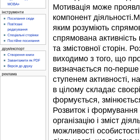
МОВА»
Мотивація може проявля
інструменти
компонент діяльності.М
Посилання сюди
Пов'язані
яким розуміють спрямов
редагування
Спеціальні сторінки
спрямована активність 
Постійне посилання
та змістовної сторін. 
друк/експорт
Створення книги
виходимо з того, що про
Завантажити як PDF
Версія до друку
визначається по-перше 
реклама
ступенем активності, на
в цілому складає своєрі
формується, змінюється
Розвиток і формування 
організацію і зміст дія
можливості особистості