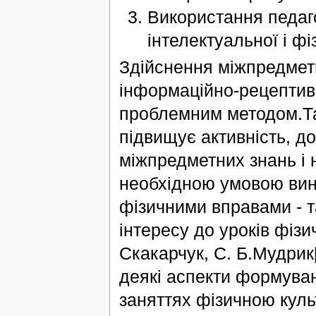
Використання педаг
інтелектуальної і фі
Здійснення міжпредметн
інформаційно-рецептив
проблемним методом.Так
підвищує активність, д
міжпредметних знань і н
необхідною умовою вини
фізичними вправами - т
інтересу до уроків фізи
Скакарчук, С. Б.Мудрик[
деякі аспекти формуван
заняттях фізичною кул