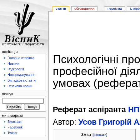
стаття
обговорення
перегляд
історі
навігація
Психологічні пр
Головна сторінка
Новини
професійної діял
Редколегія
Нові редагування
умовах (реферат
Випадкова стаття
Розсилка новин
пошук
Реферат аспіранта
НП
ми в мережі
Автор:
Усов Григорій 
Вконтакті
Facebook
Twitter
Зміст
[
сховати
]