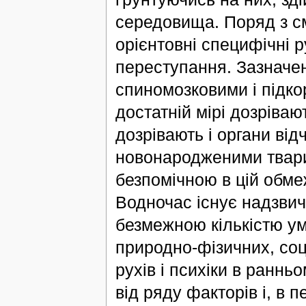
середовища. Поряд з 
орієнтовні специфічні р
переступання. Зазначе
спиномозковими і підко
достатній мірі дозріва
дозрівають і органи відч
новонародженими твар
безпомічною в цій обм
Водночас існує надзви
безмежною кількістю ум
природно-фізичних, соц
рухів і психіки в раннь
від ряду факторів і, в 