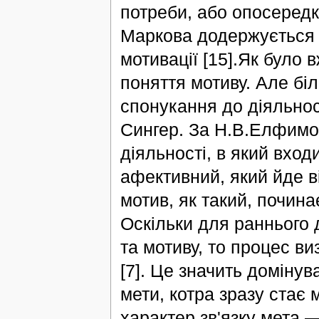
потреби, або опосередк
Маркова додержується т
мотивації [15].Як було 
поняття мотиву. Але бі
спонукання до діяльнос
Сингер. За Н.В.Елфимов
діяльності, в який вход
афективний, який йде в
мотив, як такий, почина
Оскільки для раннього 
та мотиву, то процес ви
[7]. Це значить доміну
мети, котра зразу стає
характер зв'язку мета 