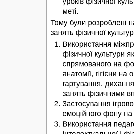
уроків фізичної кул
меті.
Тому були розроблені н
занять фізичної культур
Використання міжпре
фізичної культури я
спрямованого на фо
анатомії, гігієни на
гартування, дихання
занять фізичними в
3астосування ігрово
емоційного фону на 
Використання педаг
інтелектуальної і фі