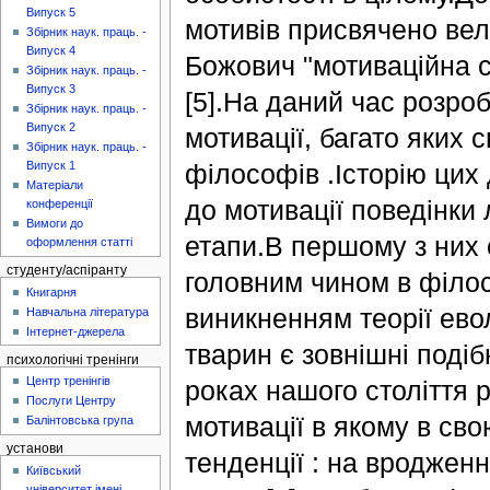
Випуск 5
мотивів присвячено велик
Збірник наук. праць. -
Випуск 4
Божович "мотиваційна 
Збірник наук. праць. -
Випуск 3
[5].На даний час розро
Збірник наук. праць. -
Випуск 2
мотивації, багато яких 
Збірник наук. праць. -
філософів .Історію цих 
Випуск 1
Матеріали
до мотивації поведінки
конференції
Вимоги до
етапи.В першому з них
оформлення статті
студенту/аспіранту
головним чином в філос
Книгарня
виникненням теорії ево
Навчальна література
Інтернет-джерела
тварин є зовнішні подіб
психологічні тренінги
Центр тренінгів
роках нашого століття 
Послуги Центру
мотивації в якому в сво
Балінтовська група
установи
тенденції : на вродженн
Київський
університет імені