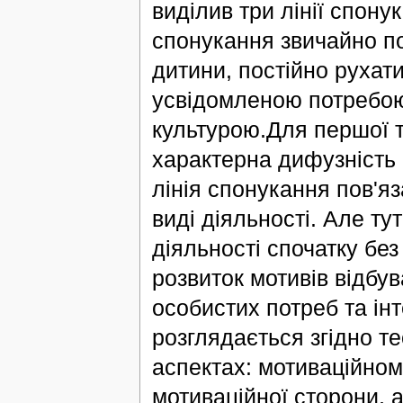
виділив три лінії спону
спонукання звичайно п
дитини, постійно рухати
усвідомленою потребою
культурою.Для першої та
характерна дифузність 
лінія спонукання пов'я
виді діяльності. Але ту
діяльності спочатку бе
розвиток мотивів відбув
особистих потреб та інт
розглядається згідно т
аспектах: мотиваційном
мотиваційної сторони, 