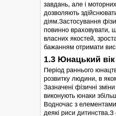
завдань, але і моторни
дозволяють здійснюват
діям.Застосування фізи
повинно враховувати, що
власних якостей, зрост
бажанням отримати висо
1.3 Юнацький вік
Період раннього юнацт
розвитку людини, в яко
Зазначені фізичні змін
виконують юнаки збільш
Водночас з елементами
деякі риси дитинства.З 