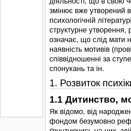
діяльності, що в свою ч
змінює вже утворений в
психологічній літератур
структурне утворення, р
означає, що слід мати н
наявність мотивів (прові
співвідношенні за ступ
спонукань та ін.
1. Розвиток психік
1.1 Дитинство, м
Як відомо, від народж
фондом безумовно рефл
ґрунтуючись на них, зд