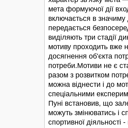
мета формуючої дії вхо
включається в значиму 
передається безпосеред
виділяють три стадії д
мотиву проходить вже н
досягнення об'єкта пот
потреби.Мотиви не є ст
разом з розвитком потр
можна віднести і до мот
спеціальними експерим
Пуні встановив, що зал
можуть змінюватись і с
спортивної діяльності -