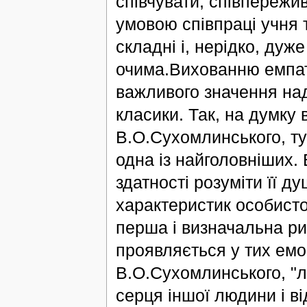
співчувати, співпереж
умовою співпраці учня 
складні і, нерідко, дуже
очима.Вихованню емпаті
важливого значення над
класики. Так, на думку 
В.О.Сухомлинського, т
одна із найголовніших. 
здатності розуміти її д
характеристик особисто
перша і визначальна ри
проявляється у тих емо
В.О.Сухомлинського, "
серця іншої людини і в