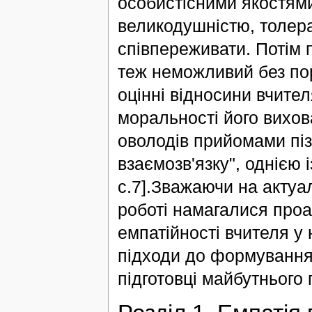
особистісними якостями
великодушністю, толера
співпереживати. Потім 
теж неможливий без поря
оцінні відносини вчите
моральності його вихов
оволодів прийомами піз
взаємозв'язку", однією 
с.7].Зважаючи на актуа
роботі намагалися проа
емпатійності вчителя у 
підходи до формування 
підготовці майбутнього 