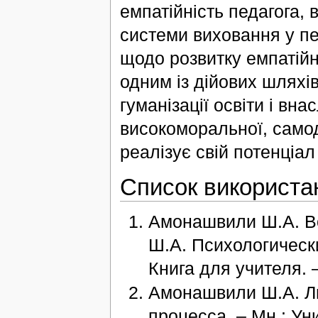
емпатійність педагога,
системи виховання у п
щодо розвитку емпатійни
одним із дійових шляхів
гуманізації освіти і вна
високоморальної, самод
реалізує свій потенціал 
Список використа
Амонашвили Ш.А. В
Ш.А. Психологическ
Книга для учителя. –
Амонашвили Ш.А. Ли
процесса. – Мн.: Ун