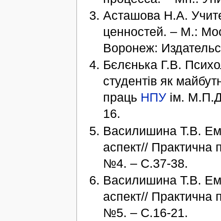
Асташова Н.А. Учит
ценностей. – М.: Мо
Воронеж: Издательс
Бєлєнька Г.В. Психо
студентів як майбутн
праць
НПУ
ім. М.П.Д
16.
Василишина Т.В. Емп
аспект// Практична п
№4. – С.37-38.
Василишина Т.В. Емп
аспект// Практична п
№5. – С.16-21.