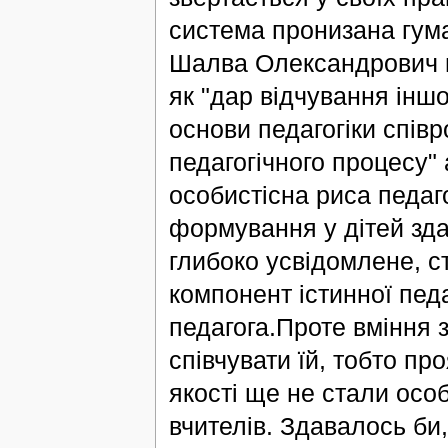
система пронизана гума
Шалва Олександрович го
як "дар відчування інш
основи педагогіки спів
педагогічного процесу" 
особистісна риса педаг
формування у дітей зда
глибоко усвідомлене, ст
компонент істинної педа
педагога.Проте вміння 
співчувати їй, тобто пр
якості ще не стали осо
вчителів. Здавалось би,