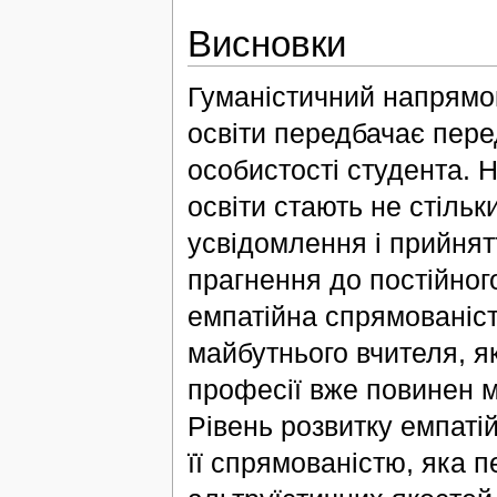
Висновки
Гуманістичний напрямок
освіти передбачає пере
особистості студента. 
освіти стають не стільк
усвідомлення і прийнят
прагнення до постійно
емпатійна спрямованіс
майбутнього вчителя, я
професії вже повинен м
Рівень розвитку емпаті
її спрямованістю, яка 