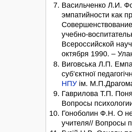
Васильченко Л.И. Ф
эмпатийности как п
Совершенствование
учебно-воспитатель
Всероссийской науч
октября 1990. – Улан
Виговська Л.П. Емпат
суб'єктної педагогіч
НПУ
ім. М.П.Драгоман
Гаврилова Т.П. Поня
Вопросы психологии.
Гоноболин Ф.Н. О н
учителя// Вопросы п