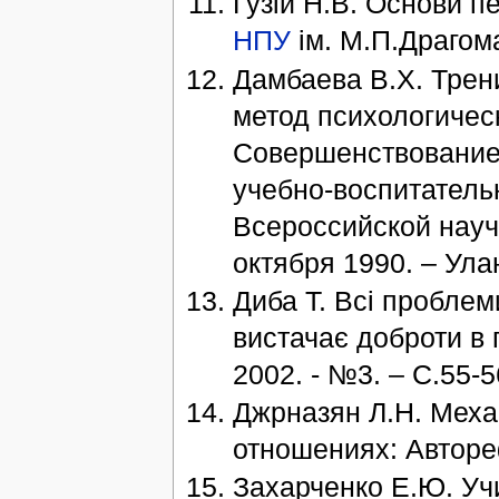
Гузій Н.В. Основи пе
НПУ
ім. М.П.Драгома
Дамбаева В.Х. Трен
метод психологичес
Совершенствование
учебно-воспитатель
Всероссийской науч
октября 1990. – Улан
Диба Т. Всі проблем
вистачає доброти в г
2002. - №3. – С.55-5
Джрназян Л.Н. Мех
отношениях: Автореф
Захарченко Е.Ю. Учи