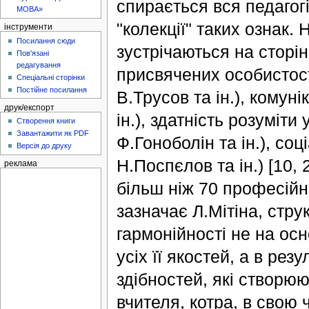
спирається вся педагогі
МОВА»
"колекції" таких ознак. 
інструменти
Посилання сюди
зустрічаються на сторі
Пов'язані
редагування
присвячених особистост
Спеціальні сторінки
Постійне посилання
В.Трусов та ін.), комун
друк/експорт
ін.), здатність розуміти
Створення книги
Завантажити як PDF
Ф.Гоноболін та ін.), соц
Версія до друку
Н.Поспєлов та ін.) [10,
реклама
більш ніж 70 професійно
зазначає Л.Мітіна, стру
гармонійності не на осн
усіх її якостей, а в рез
здібностей, які створю
вчителя, котра, в свою 