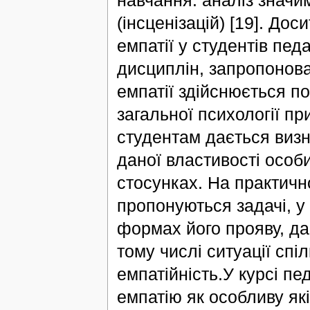
(інсценізацій) [19]. До
емпатії у студентів пед
дисциплін, запропонова
емпатії здійснюється по
загальної психології пр
студентам дається визн
даної властивості особи
стосунках. На практичн
пропонуються задачі, у
формах його прояву, дає
тому числі ситуації спі
емпатійність.У курсі пе
емпатію як особливу які