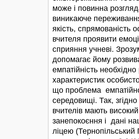
може і повинна розгляда
виникаюче переживання, 
якість, спрямованість о
вчителя проявити емоці
сприяння учневі. Зрозу
допомагає йому розвив
емпатійність необхідно 
характеристик особистос
що проблема емпатійно
середовищі. Так, згідн
вчителів мають високий 
занепокоєння і дані на
ліцею (Тернопільський П