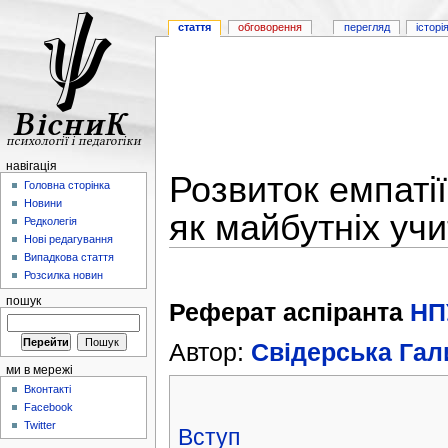
стаття
обговорення
перегляд
історі
навігація
Розвиток емпатії
Головна сторінка
Новини
як майбутніх учи
Редколегія
Нові редагування
Випадкова стаття
Розсилка новин
пошук
Реферат аспіранта
НП
Автор:
Свідерська Гал
ми в мережі
Вконтакті
Facebook
Twitter
Вступ