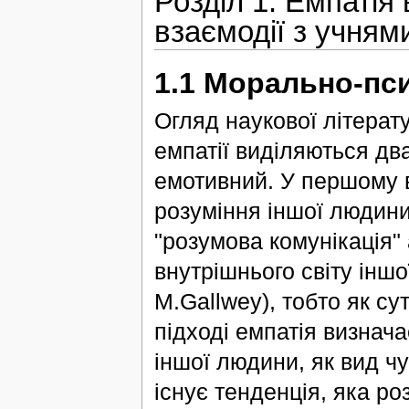
Розділ 1. Емпатія 
взаємодії з учням
1.1 Морально-пс
Огляд наукової літерат
емпатії виділяються дв
емотивний. У першому в
розуміння іншої людини 
"розумова комунікація"
внутрішнього світу іншо
M.Gallwey), тобто як с
підході емпатія визнач
іншої людини, як вид ч
існує тенденція, яка ро