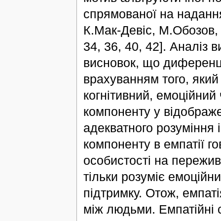
спрямованої на надання
К.Мак-Девіс, М.Обозов, П
34, 36, 40, 42]. Аналі
висновок, що диференці
врахуванням того, який 
когнітивний, емоційний 
компоненту у відображе
адекватного розуміння 
компоненту в емпатії го
особистості на пережива
тільки розуміє емоційни
підтримку. Отож, емпаті
між людьми. Емпатійні с