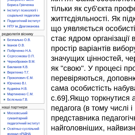
Бориса Грінченка
тільки як суб'єкта профе
Інститут психології і
соціальної педагогіки
життєдіяльності. Як пі
Педагогічний інститут
що уявляється особисті
НПУ ім.Драгоманова
редколегія віснику
стає ядром організації
Безпалько О.В.
Іванов О.В.
простір варіантів вибо
Побірченко Н.А.
значущих цінностей, че
Сєргєєнкова О.П.
Чернобровкін В.М.
як "свою". У процесі пр
Бакланов К.В.
Веретенко Т.Г.
перевіряються, доповню
Прокопович Є.М.
Юрченко В.І.
сама особистість набув
Кудикіна Н.В.
Мартиненко С.М.
с.69].Якщо торкнутися 
Бєлєнька Г.В.
педагога (в тому числі 
наші партнери
Московський
представника педагогіч
гуманітарний
педагогічний інститут
найголовніших, найвизн
Освітньо-суспільний
журнал «РІДНА