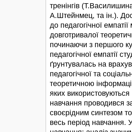
тренінгів (Т.Василишин
А.Штейнмец, та ін.). Д
до педагогічної емпаті
довготривалої теоретичн
починаючи з першого ку
педагогічної емпатії ст
ґрунтувалась на врахува
педагогічної та соціал
теоретичною інформаці
яких використовуються а
навчання проводився за
своєрідним синтезом то
весь період навчання. У
навчання: аналіз значим