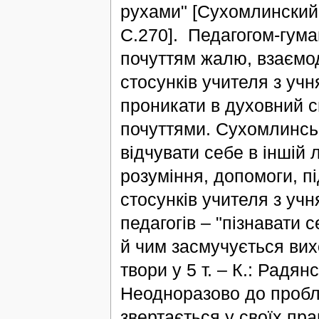
рухами" [Сухомлинский 
С.270]. Педагогом-гум
почуттям жалю, взаємо
стосунків учителя з учн
проникати в духовний св
почуттями. Сухомлинсь
відчувати себе в іншій 
розуміння, допомоги, 
стосунків учителя з уч
педагогів – "пізнавати 
й чим засмучується вих
твори у 5 т. – К.: Радян
Неодноразово до пробле
звертається у своїх пр