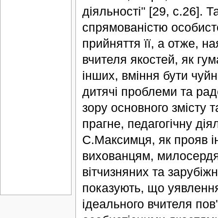
діяльності" [29, с.26].
спрямованістю особисто
прийняття її, а отже, 
вчителя якостей, як гум
інших, вміння бути чуйн
дитячі проблеми та рад
зору основного змісту т
прагне, педагогічну дія
С.Максимця, як прояв і
вихованцям, милосердя 
вітчизняних та зарубіжни
показують, що уявлення 
ідеального вчителя пов