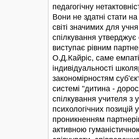
педагогічну нетактовні
Вони не здатні стати на
світі значимих для учн
спілкування утверджує с
виступає рівним партне
О.Д.Кайріс, саме емпат
індивідуальності школя
закономірностям суб'єкт
системі "дитина - дорос
спілкування учителя з 
психологічних позицій у
проникненням партнерів
активною гуманістичною