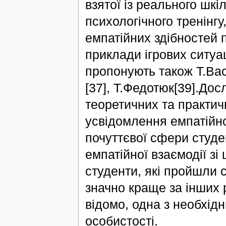
взятої із реального шкі
психологічного тренінг
емпатійних здібностей п
приклади ігрових ситуа
пропонують також Т.Ва
[37], Т.Федотюк[39].Дос
теоретичних та практич
усвідомлення емпатійно
почуттєвої сфери студе
емпатійної взаємодії зі
студенти, які пройшли с
значно краще за інших р
відомо, одна з необхід
особистості.