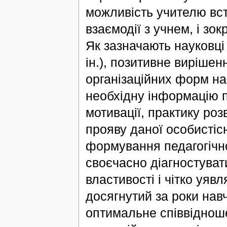
можливість учителю вс
взаємодії з учнем, і зок
Як зазначають науковці
ін.), позитивне виріше
організаційних форм на
необхідну інформацію п
мотивації, практику роз
прояву даної особистісн
формування педагогічно
своєчасно діагностуват
властивості і чітко уяв
досягнутий за роки навч
оптимальне співвідношен