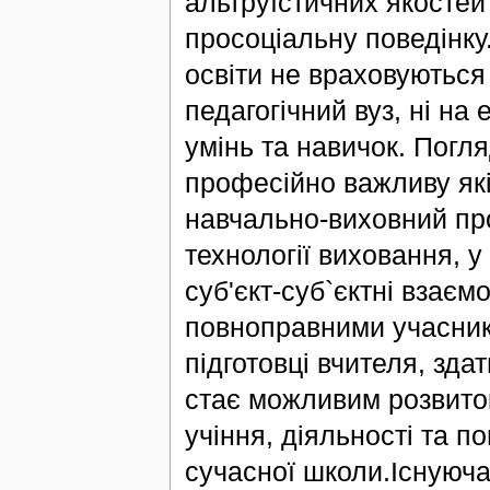
альтруїстичних якостей 
просоціальну поведінку.
освіти не враховуються 
педагогічний вуз, ні на
умінь та навичок. Погля
професійно важливу які
навчально-виховний про
технології виховання, 
суб'єкт-суб`єктні взаєм
повноправними учасник
підготовці вчителя, здат
стає можливим розвиток
учіння, діяльності та по
сучасної школи.Існуюч