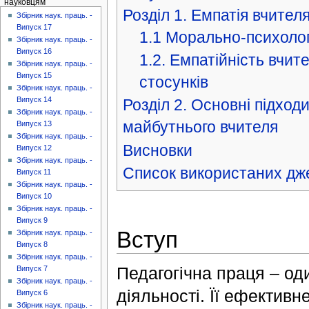
науковцям
Розділ 1. Емпатія вчителя
Збірник наук. праць. -
Випуск 17
1.1 Морально-психоло
Збірник наук. праць. -
Випуск 16
1.2. Емпатійність вчите
Збірник наук. праць. -
Випуск 15
стосунків
Збірник наук. праць. -
Випуск 14
Розділ 2. Основні підход
Збірник наук. праць. -
майбутнього вчителя
Випуск 13
Збірник наук. праць. -
Висновки
Випуск 12
Збірник наук. праць. -
Список використаних дж
Випуск 11
Збірник наук. праць. -
Випуск 10
Збірник наук. праць. -
Випуск 9
Вступ
Збірник наук. праць. -
Випуск 8
Збірник наук. праць. -
Педагогічна праця – од
Випуск 7
Збірник наук. праць. -
діяльності. Її ефектив
Випуск 6
Збірник наук. праць. -