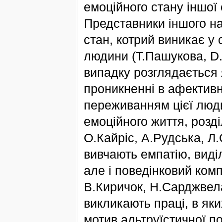
емоційного стану іншої 
Представники іншого на
стан, котрий виникає у 
людини (Т.Пашукова, D.
випадку розглядається 
проникненні в афективні
переживанням цієї люди
емоційного життя, розді
О.Кайріс, А.Рудська, Л.
вивчають емпатію, виділ
але і поведінковий ком
В.Киричок, Н.Сарджвел
викликають праці, в як
мотив альтруїстичної по