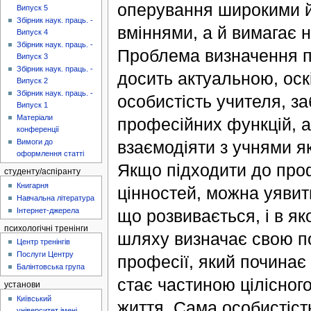
оперування широкими й
Випуск 5
Збірник наук. праць. -
вміннями, а й вимагає 
Випуск 4
Збірник наук. праць. -
Проблема визначення п
Випуск 3
Збірник наук. праць. -
досить актуальною, оск
Випуск 2
Збірник наук. праць. -
особистість учителя, з
Випуск 1
Матеріали
професійних функцій, а
конференції
взаємодіяти з учнями я
Вимоги до
оформлення статті
Якщо підходити до проф
студенту/аспіранту
Книгарня
цінностей, можна уяви
Навчальна література
що розвивається, і в я
Інтернет-джерела
психологічні тренінги
шляху визначає свою по
Центр тренінгів
Послуги Центру
професії, який починає
Балінтовська група
стає частиною цілісного
установи
Київський
життя. Сама особистість
університет імені