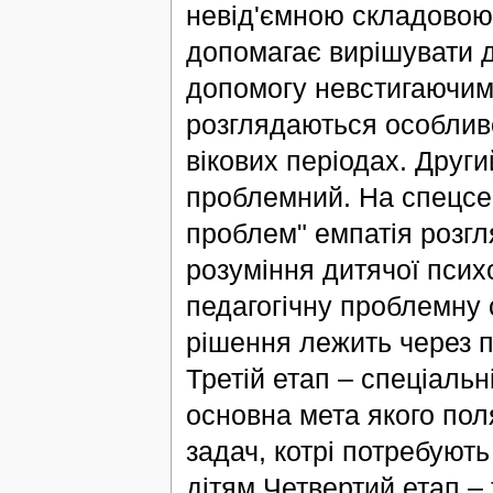
невід'ємною складовою п
допомагає вирішувати 
допомогу невстигаючим у
розглядаються особливос
вікових періодах. Други
проблемний. На спецсем
проблем" емпатія розгл
розуміння дитячої псих
педагогічну проблемну с
рішення лежить через п
Третій етап – спеціальн
основна мета якого пол
задач, котрі потребують
дітям.Четвертий етап – 