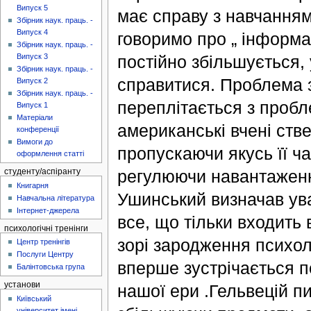
Випуск 5
має справу з навчанням
Збірник наук. праць. -
Випуск 4
говоримо про „ інформац
Збірник наук. праць. -
постійно збільшується, 
Випуск 3
Збірник наук. праць. -
справитися. Проблема з
Випуск 2
Збірник наук. праць. -
переплітається з пробл
Випуск 1
Матеріали
американські вчені ств
конференції
Вимоги до
пропускаючи якусь її ча
оформлення статті
регулюючи навантаженн
студенту/аспіранту
Книгарня
Ушинський визначав уваг
Навчальна література
Інтернет-джерела
все, що тільки входить 
психологічні тренінги
зорі зародження психоло
Центр тренінгів
Послуги Центру
вперше зустрічається по
Балінтовська група
установи
нашої ери .Гельвецій п
Київський
університет імені