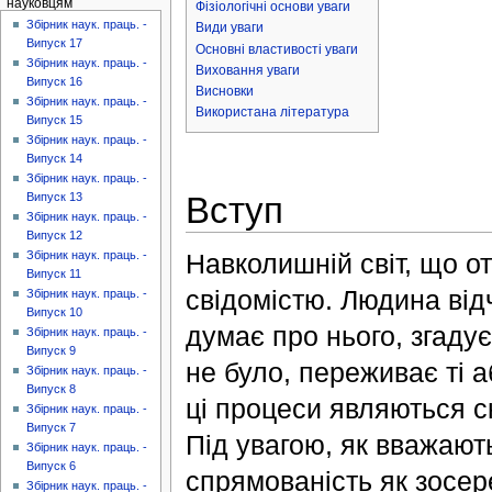
науковцям
Фізіологічні основи уваги
Збірник наук. праць. -
Види уваги
Випуск 17
Основні властивості уваги
Збірник наук. праць. -
Виховання уваги
Випуск 16
Висновки
Збірник наук. праць. -
Використана література
Випуск 15
Збірник наук. праць. -
Випуск 14
Збірник наук. праць. -
Вступ
Випуск 13
Збірник наук. праць. -
Випуск 12
Навколишній світ, що от
Збірник наук. праць. -
Випуск 11
свідомістю. Людина відч
Збірник наук. праць. -
Випуск 10
думає про нього, згадує
Збірник наук. праць. -
Випуск 9
не було, переживає ті а
Збірник наук. праць. -
Випуск 8
ці процеси являються с
Збірник наук. праць. -
Випуск 7
Під увагою, як вважають
Збірник наук. праць. -
Випуск 6
спрямованість як зосер
Збірник наук. праць. -