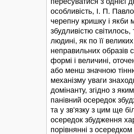
пересуватися з однієї 
особливість, І. П. Павл
черепну кришку і якби 
збудливістю світилось,
людині, як по її велик
неправильних образів с
формі і величині, оточе
або менш значною тінн
механізму уваги знаход
домінанту, згідно з як
панівний осередок збуд
та у зв'язку з цим ще 
осередок збудження хар
порівнянні з осередком