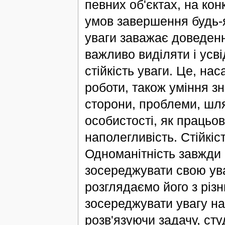
певних об'єктах, на кон
умов завершення будь-як
уваги заважає доведенн
важливо виділяти і усв
стійкість уваги. Це, на
роботи, також уміння зн
сторони, проблеми, шля
особистості, як працьови
наполегливість. Стійкіс
Одноманітність завжди
зосереджувати свою ува
розглядаємо його з різ
зосереджувати увагу на 
розв'язуючи задачу, сту