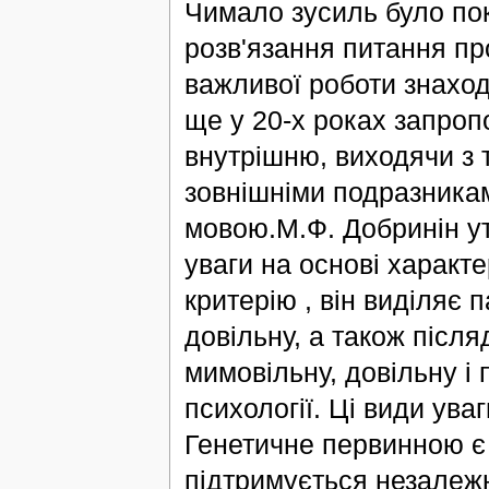
Чимало зусиль було по
розв'язання питання про
важливої роботи знаход
ще у 20-х роках запроп
внутрішню, виходячи з 
зовнішніми подразникам
мовою.М.Ф. Добринін ут
уваги на основі характ
критерію , він виділяє п
довільну, а також після
мимовільну, довільну і 
психології. Ці види уваг
Генетичне первинною є 
підтримується незалежн