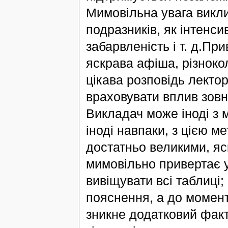
Мимовільна увага викл
подразників, як інтенси
забарвленість і т. д.Пр
яскрава афіша, різноко
цікава розповідь лекто
враховувати вплив зовн
Викладач може іноді з м
іноді навпаки, з цією м
достатньо великими, я
мимовільно привертає у
вивіщувати всі таблиці;
пояснення, а до момент
зникне додатковий факт