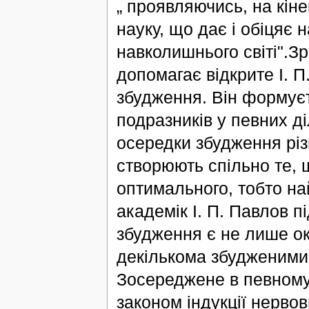
„ проявляючись, на кіне
науку, що дає і обіцяє
навколишнього світі".Зр
допомагає відкрите І. 
збудження. Він формуєт
подразників у певних д
осередки збудження різ
створюють спільно те, 
оптимального, тобто н
академік І. П. Павлов 
збудження є не лише о
декількома збудженими 
Зосереджене в певному
законом індукції нерво