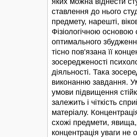
яких можна віднести ст
ставлення до нього студ
предмету, нарешті, віко
Фізіологічною основою с
оптимального збудження 
тісно пов'язана її конце
зосередженості психолог
діяльності. Така зосер
виконанню завдання. Умо
умови підвищення стійко
залежить і чіткість спр
матеріалу. Концентраці
схожі предмети, явища,
концентрація уваги не о