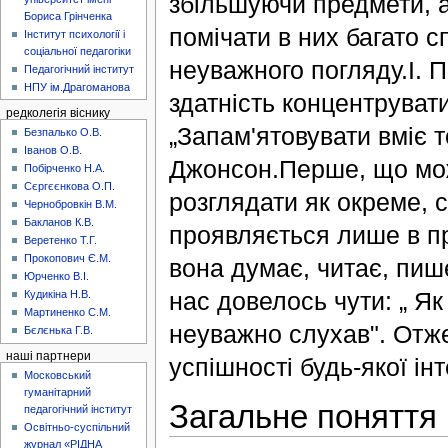
збільшуючи предмети, 
Бориса Грінченка
помічати в них багато с
Інститут психології і
соціальної педагогіки
неуважного погляду.І. П
Педагогічний інститут
НПУ ім.Драгоманова
здатність концентрувати
редколегія віснику
„Запам'ятовувати вміє т
Безпалько О.В.
Іванов О.В.
Джонсон.Перше, що мож
Побірченко Н.А.
Сєргєєнкова О.П.
розглядати як окреме, 
Чернобровкін В.М.
Бакланов К.В.
проявляється лише в пр
Веретенко Т.Г.
Прокопович Є.М.
вона думає, читає, пише
Юрченко В.І.
нас довелось чути: „ Я
Кудикіна Н.В.
Мартиненко С.М.
неуважно слухав". Отже
Бєлєнька Г.В.
наші партнери
успішності будь-якої ін
Московський
гуманітарний
Загальне поняття 
педагогічний інститут
Освітньо-суспільний
журнал «РІДНА