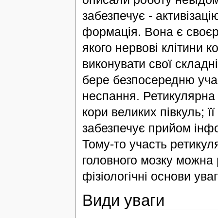
забезпечує - активізаці
формація. Вона є своєр
якого нервові клітини к
виконувати свої складн
бере безпосередню учас
неспання. Ретикулярна
кори великих півкуль; ї
забезпечує прийом інфор
Тому-то участь ретикуля
головного мозку можна 
фізіологічні основи уваг
Види уваги