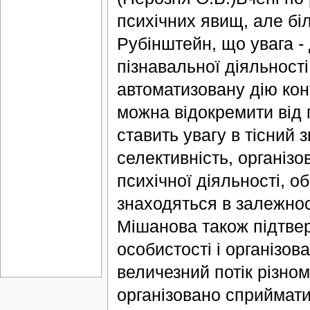
психічних явищ, але бі
Рубінштейн, що увага -
пізнавальної діяльності
автоматизовану дію конт
можна відокремити від п
ставить увагу в тісний 
селективність, організо
психічної діяльності, о
знаходяться в залежност
Мішанова також підтвер
особистості і організо
величезний потік різно
організовано сприймати