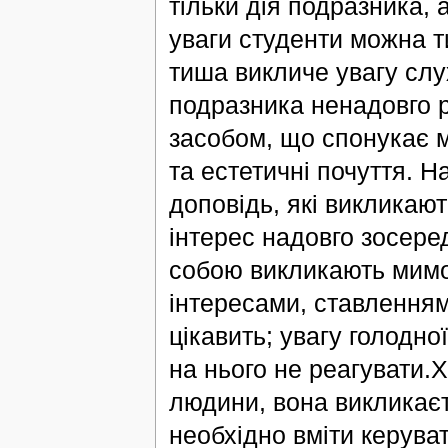
тільки дія подразника, 
уваги студенти можна 
тиша викличе увагу слу
подразника ненадовго р
засобом, що спонукає м
та естетичні почуття. Н
доповідь, які викликают
інтерес надовго зосере
собою викликають мимові
інтересами, ставленням
цікавить; увагу голодно
на нього не реагувати.
людини, вона викликаєт
необхідно вміти керува