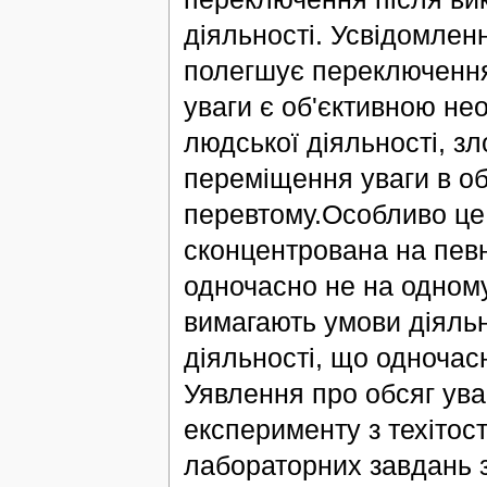
діяльності. Усвідомленн
полегшує переключення
уваги є об'єктивною нео
людської діяльності, з
переміщення уваги в об'
перевтому.Особливо це 
сконцентрована на певн
одночасно не на одному,
вимагають умови діяльно
діяльності, що одночас
Уявлення про обсяг ув
експерименту з техітос
лабораторних завдань з