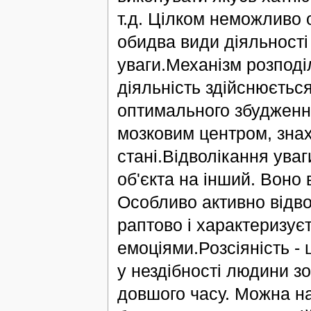
т.д. Цілком неможливо о
обидва види діяльності
уваги.Механізм розподі
діяльність здійснюється
оптимального збудження
мозковим центром, зна
стані.Відволікання уваг
об'єкта на інший. Воно 
Особливо активно відво
раптово і характеризуєт
емоціями.Розсіяність -
у нездібності людини з
довшого часу. Можна на