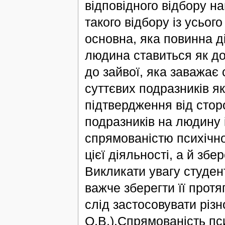
відповідного відбору на
такого відбору із усьог
основна, яка повинна ді
людина ставиться як до
до зайвої, яка заважає
суттєвих подразників як
підтвердження від сторо
подразників на людину 
спрямованістю психічно
цієї діяльності, а й зб
Викликати увагу студент
важче зберегти її протя
слід застосовувати різ
О.В.).Спрямованість пс