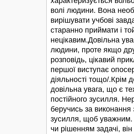
характеризується вольо
волі людини. Вона необ
вирішувати учбові завда
старанно приймати і то
нецікавим.Довільна уваг
людини, проте якщо дру
розповідь, цікавий прик
першої виступає опосер
діяльності тощо/.Крім д
довільна увага, що є т
постійного зусилля. Не
беручись за виконання 
зусилля, щоб уважним.
чи рішенням задачі, ві