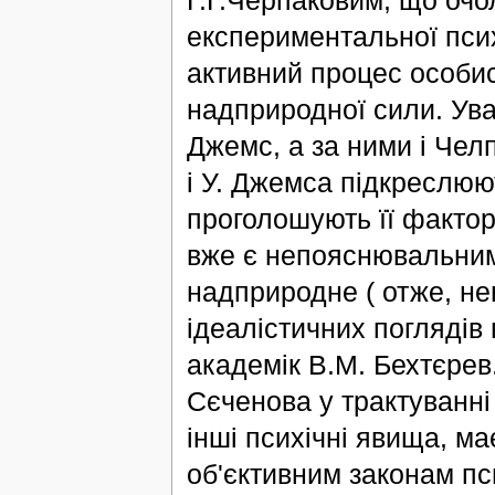
експериментальної психо
активний процес особис
надприродної сили. Уваг
Джемс, а за ними і Челпа
і У. Джемса підкреслюю
проголошують її фактор
вже є непояснювальними
надприродне ( отже, не
ідеалістичних поглядів
академік В.М. Бехтєрев
Сєченова у трактуванні 
інші психічні явища, м
об'єктивним законам п