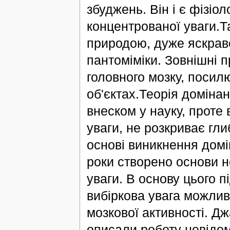
збуджень. Він і є фізі
концентрованої уваги.Т
природою, дуже яскраво
пантоміміки. Зовнішні п
головного мозку, посил
об'єктах.Теорія домінан
внеском у науку, проте 
уваги, не розкриває гл
основі виникнення домі
роки створено основи н
уваги. В основу цього 
вибіркова увага можлив
мозкової активності. Дж
описали роботу невідом