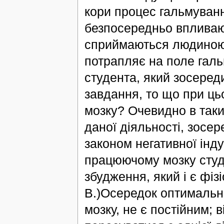
кори процес гальмуванн
безпосередньо впливаю
сприймаються людиною, 
потрапляє на поле галь
студента, який зосеред
завдання, то що при цьо
мозку? Очевидно в таких
даної діяльності, зосе
законом негативної інду
працюючому мозку студ
збудження, який і є фіз
В.)Осередок оптимально
мозку, не є постійним; 