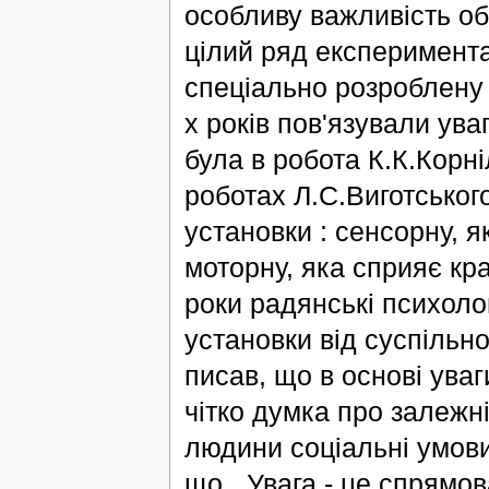
особливу важливість об
цілий ряд експеримент
спеціально розроблену 
х років пов'язували ува
була в робота К.К.Корні
роботах Л.С.Виготського
установки : сенсорну, я
моторну, яка сприяє кра
роки радянські психоло
установки від суспільн
писав, що в основі ува
чітко думка про залежні
людини соціальні умови
що „ Увага - це спрямов