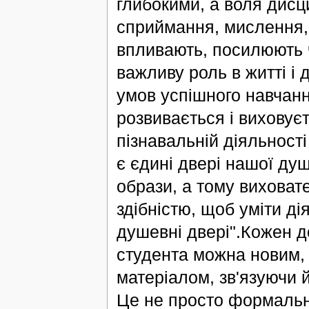
глибокими, а воля дисц
сприймання, мислення, 
впливають, посилюють ч
важливу роль в житті і 
умов успішного навчання
розвивається і виховує
пізнавальній діяльност
є єдині двері нашої душі
образи, а тому виховат
здібністю, щоб уміти ді
душевні двері".Кожен д
студента можна новим,
матеріалом, зв'язуючи 
Це не просто формальни