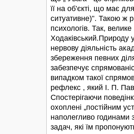
її на об'єкті, що має дл
ситуативне)". Такою ж 
психологів. Так, велике
Ходаківський.Природу у
нервову діяльність акаде
збереження певних діля
забезпечує спрямованіс
випадком такої спрямо
рефлекс , який І. П. П
Спостерігаючи поведінку
охоплені „постійним у
наполегливо годинами 
задач, які їм пропоную