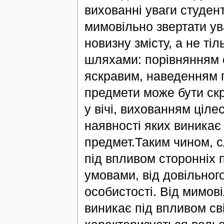
вихованні уваги студент
мимовільно звертати ув
новизну змісту, а не ті
шляхами: порівнянням с
яскравим, наведенням п
предмети може бути скр
у вічі, вихованням ціле
наявності яких виникає
предмет.Таким чином, с
під впливом сторонніх 
умовами, від довільного
особистості. Від мимові
виникає під впливом св