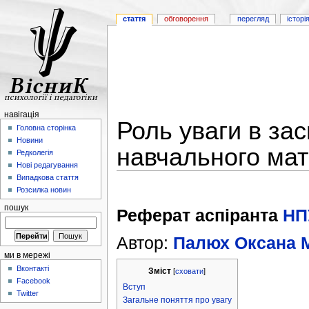
стаття
обговорення
перегляд
історі
навігація
Роль уваги в за
Головна сторінка
Новини
навчального мат
Редколегія
Нові редагування
Випадкова стаття
Розсилка новин
пошук
Реферат аспіранта
НП
Автор:
Палюх Оксана 
ми в мережі
Вконтакті
Зміст
[
сховати
]
Facebook
Вступ
Twitter
Загальне поняття про увагу