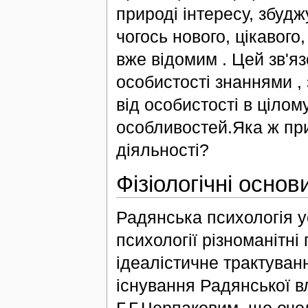
природі інтересу, збудж
чогось нового, цікавого,
вже відомим . Цей зв'я
особистості знаннями , 
від особистості в цілом
особливостей.Яка ж при
діяльності?
Фізіологічні основ
Радянська психологія у
психології різноманітні
ідеалістичне трактуван
існування Радянської 
Г.Г.Черпаковим, що очо