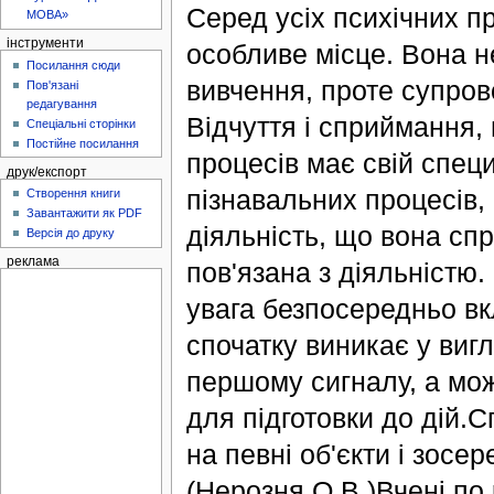
Серед усіх психічних пр
МОВА»
інструменти
особливе місце. Вона н
Посилання сюди
вивчення, проте супров
Пов'язані
редагування
Відчуття і сприймання, 
Спеціальні сторінки
Постійне посилання
процесів має свій специ
друк/експорт
пізнавальних процесів, 
Створення книги
Завантажити як PDF
діяльність, що вона сп
Версія до друку
реклама
пов'язана з діяльністю.
увага безпосередньо вк
спочатку виникає у вигл
першому сигналу, а мож
для підготовки до дій.
на певні об'єкти і зосе
(Нерозня О.В.)Вчені по