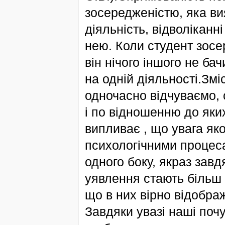
зосередженістю, яка ви
діяльність, відволіканні
нею. Коли студент зосер
він нічого іншого не ба
на одній діяльності.Змі
одночасно відчуваємо,
і по відношенню до яких
випливає , що увага як
психологічними процеса
одного боку, якраз завд
уявлення стають більш 
що в них вірно відобра
Завдяки увазі наші почу