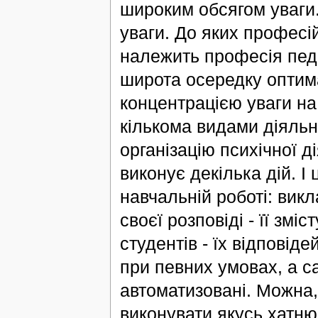
широким обсягом уваги.
уваги. До яких професі
належить професія педа
широта осередку оптим
концентрацією уваги на
кількома видами діяльно
організацію психічної д
виконує декілька дій. І
навчальній роботі: вик
своєї розповіді - її змі
студентів - їх відповід
при певних умовах, а са
автоматизовані. Можна,
виконувати якусь хатню 