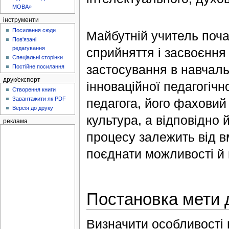
МОВА»
інструменти
Посилання сюди
Майбутній учитель поча
Пов'язані
редагування
сприйняття і засвоєння 
Спеціальні сторінки
застосування в навчаль
Постійне посилання
друк/експорт
інноваційної педагогічн
Створення книги
Завантажити як PDF
педагога, його фаховий 
Версія до друку
культура, а відповідно
реклама
процесу залежить від в
поєднати можливості й 
Постановка мети 
Визначити особливості п