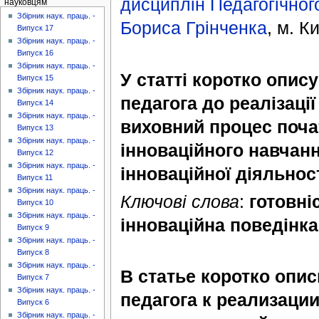
дисциплін
Педагогічног
науковцям
Збірник наук. праць. -
Бориса Грінченка
, м. Ки
Випуск 17
Збірник наук. праць. -
Випуск 16
Збірник наук. праць. -
У статті коротко опис
Випуск 15
Збірник наук. праць. -
педагога до реалізаці
Випуск 14
Збірник наук. праць. -
виховний процес поча
Випуск 13
Збірник наук. праць. -
інноваційного навчан
Випуск 12
Збірник наук. праць. -
інноваційної діяльност
Випуск 11
Збірник наук. праць. -
Ключові слова
:
готовні
Випуск 10
Збірник наук. праць. -
інноваційна поведінка
Випуск 9
Збірник наук. праць. -
Випуск 8
Збірник наук. праць. -
В статье коротко опи
Випуск 7
Збірник наук. праць. -
педагога к реализаци
Випуск 6
Збірник наук. праць. -