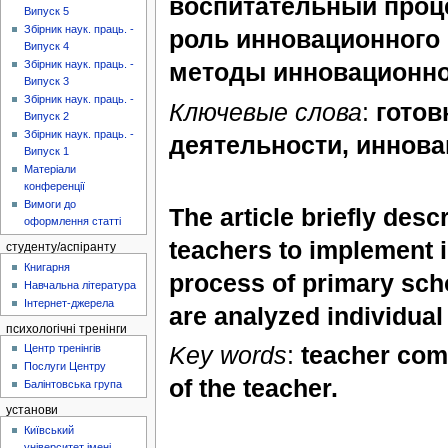
воспитательный проц
Випуск 5
Збірник наук. праць. -
роль инновационного
Випуск 4
Збірник наук. праць. -
методы инновационно
Випуск 3
Збірник наук. праць. -
Ключевые слова
:
готов
Випуск 2
Збірник наук. праць. -
деятельности, иннова
Випуск 1
Матеріали
конференції
Вимоги до
The article briefly desc
оформлення статті
teachers to implement i
студенту/аспіранту
Книгарня
process of primary scho
Навчальна література
Інтернет-джерела
are analyzed individual
психологічні тренінги
Key words
:
teacher com
Центр тренінгів
Послуги Центру
of the teacher.
Балінтовська група
установи
Київський
університет імені