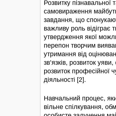
Розвитку пізнавальної т
самовираження майбутн
завдання, що спонукают
важливу роль відіграє 
утвердження якої можли
перепон творчим виявам,
утримання від оцінюван
зв’язків, розвиток уяви
розвиток професійної ч
діяльності [2].
Навчальний процес, яки
вільне спілкування, об
особисте залучення май