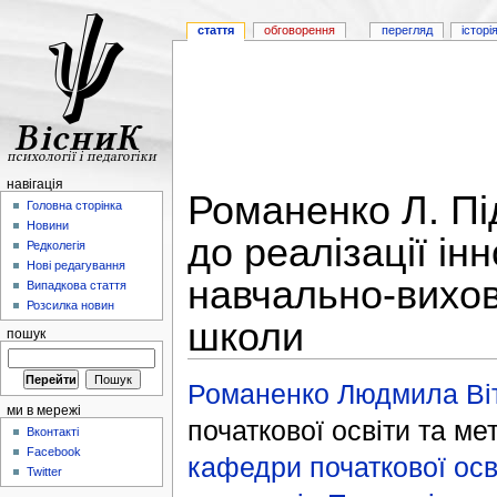
стаття
обговорення
перегляд
історі
навігація
Романенко Л. Пі
Головна сторінка
Новини
до реалізації ін
Редколегія
Нові редагування
навчально-вихов
Випадкова стаття
Розсилка новин
школи
пошук
Романенко Людмила Віт
ми в мережі
початкової освіти та м
Вконтакті
Facebook
кафедри початкової ос
Twitter