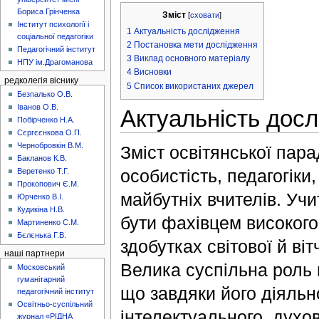
Бориса Грінченка
Зміст
[
сховати
]
Інститут психології і
1
Актуальність дослідження
соціальної педагогіки
2
Постановка мети дослідження
Педагогічний інститут
3
Виклад основного матеріалу
НПУ ім.Драгоманова
4
Висновки
редколегія віснику
5
Список використаних джерел
Безпалько О.В.
Іванов О.В.
Актуальність дос
Побірченко Н.А.
Сєргєєнкова О.П.
Чернобровкін В.М.
Зміст освітянської пара
Бакланов К.В.
особистість, педагогіки
Веретенко Т.Г.
Прокопович Є.М.
майбутніх вчителів. Уч
Юрченко В.І.
Кудикіна Н.В.
бути фахівцем високого
Мартиненко С.М.
Бєлєнька Г.В.
здобутках світової й ві
наші партнери
Велика суспільна роль 
Московський
гуманітарний
що завдяки його діяль
педагогічний інститут
Освітньо-суспільний
інтелектуального, духов
журнал «РІДНА