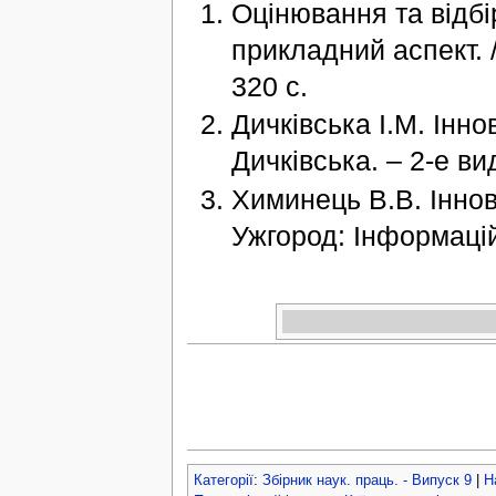
Оцінювання та відбір
прикладний аспект. /
320 с.
Дичківська І.М. Іннов
Дичківська. – 2-е ви
Химинець В.В. Іннов
Ужгород: Інформацій
Категорії
:
Збірник наук. праць. - Випуск 9
|
Н