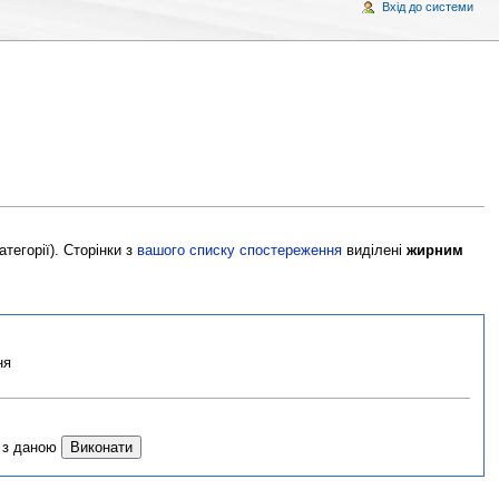
Вхід до системи
тегорії). Сторінки з
вашого списку спостереження
виділені
жирним
ня
х з даною