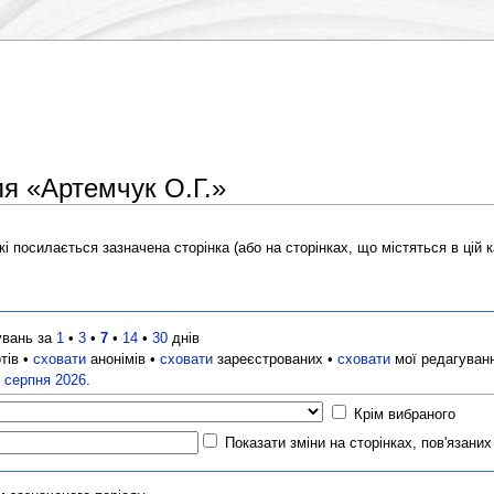
ля «Артемчук О.Г.»
і посилається зазначена сторінка (або на сторінках, що містяться в цій ка
увань за
1
•
3
•
7
•
14
•
30
днів
тів •
сховати
анонімів •
сховати
зареєстрованих •
сховати
мої редагуван
8 серпня 2026
.
Крім вибраного
Показати зміни на сторінках, пов'язани