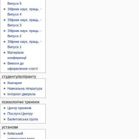
Випуск 5
Збірник наук. праць. -
Випуск 4
Збірник наук. праць. -
Випуск 3
Збірник наук. праць. -
Випуск 2
Збірник наук. праць. -
Випуск 1
Матеріали
конференції
Вимоги до
оформлення статті
студенту/аспіранту
Книгарня
Навчальна література
Інтернет-джерела
психологічні тренінги
Центр тренінгів
Послуги Центру
Балінтовська група
установи
Київський
університет імені