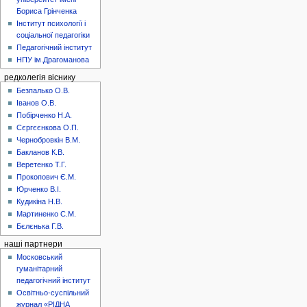
Бориса Грінченка
Інститут психології і
соціальної педагогіки
Педагогічний інститут
НПУ ім.Драгоманова
редколегія віснику
Безпалько О.В.
Іванов О.В.
Побірченко Н.А.
Сєргєєнкова О.П.
Чернобровкін В.М.
Бакланов К.В.
Веретенко Т.Г.
Прокопович Є.М.
Юрченко В.І.
Кудикіна Н.В.
Мартиненко С.М.
Бєлєнька Г.В.
наші партнери
Московський
гуманітарний
педагогічний інститут
Освітньо-суспільний
журнал «РІДНА