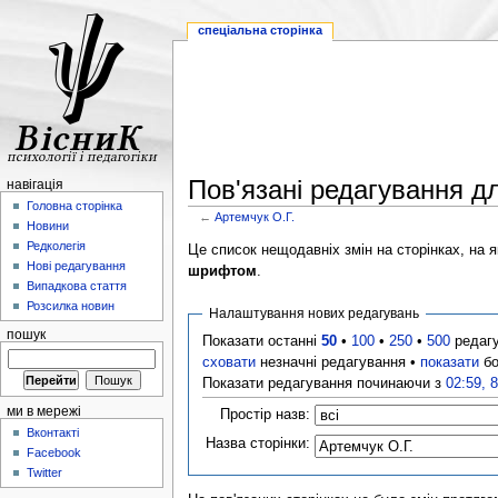
спеціальна сторінка
Пов'язані редагування д
навігація
Головна сторінка
←
Артемчук О.Г.
Новини
Редколегія
Це список нещодавніх змін на сторінках, на як
Нові редагування
шрифтом
.
Випадкова стаття
Розсилка новин
Налаштування нових редагувань
пошук
Показати останні
50
•
100
•
250
•
500
редаг
сховати
незначні редагування •
показати
бо
Показати редагування починаючи з
02:59, 
ми в мережі
Простір назв:
Вконтакті
Назва сторінки:
Facebook
Twitter