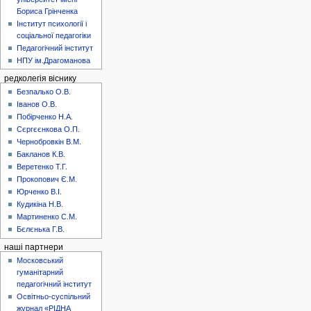
Бориса Грінченка
Інститут психології і
соціальної педагогіки
Педагогічний інститут
НПУ ім.Драгоманова
редколегія віснику
Безпалько О.В.
Іванов О.В.
Побірченко Н.А.
Сєргєєнкова О.П.
Чернобровкін В.М.
Бакланов К.В.
Веретенко Т.Г.
Прокопович Є.М.
Юрченко В.І.
Кудикіна Н.В.
Мартиненко С.М.
Бєлєнька Г.В.
наші партнери
Московський
гуманітарний
педагогічний інститут
Освітньо-суспільний
журнал «РІДНА