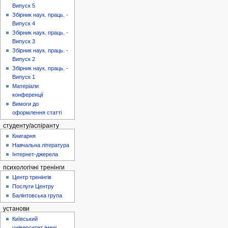
Випуск 5
Збірник наук. праць. -
Випуск 4
Збірник наук. праць. -
Випуск 3
Збірник наук. праць. -
Випуск 2
Збірник наук. праць. -
Випуск 1
Матеріали
конференції
Вимоги до
оформлення статті
студенту/аспіранту
Книгарня
Навчальна література
Інтернет-джерела
психологічні тренінги
Центр тренінгів
Послуги Центру
Балінтовська група
установи
Київський
університет імені