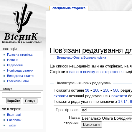
спеціальна сторінка
Пов'язані редагування 
навігація
Головна сторінка
←
Безпалько Ольга Володимирівна
Новини
Редколегія
Це список нещодавніх змін на сторінках, на як
Нові редагування
Сторінки з
вашого списку спостереження
виді
Випадкова стаття
Розсилка новин
Налаштування нових редагувань
пошук
Показати останні
50
•
100
•
250
•
500
редаг
сховати
незначні редагування •
показати
бо
Показати редагування починаючи з
17:14, 
ми в мережі
Простір назв:
Вконтакті
Назва
Facebook
сторінки:
Twitter