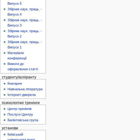
Випуск 5
Збірник наук. праць. -
Випуск 4
Збірник наук. праць. -
Випуск 3
Збірник наук. праць. -
Випуск 2
Збірник наук. праць. -
Випуск 1
Матеріали
конференції
Вимоги до
оформлення статті
студенту/аспіранту
Книгарня
Навчальна література
Інтернет-джерела
психологічні тренінги
Центр тренінгів
Послуги Центру
Балінтовська група
установи
Київський
університет імені