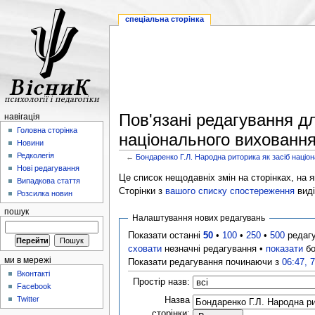
спеціальна сторінка
Пов'язані редагування д
навігація
Головна сторінка
національного виховання
Новини
Редколегія
←
Бондаренко Г.Л. Народна риторика як засіб наці
Нові редагування
Це список нещодавніх змін на сторінках, на як
Випадкова стаття
Сторінки з
вашого списку спостереження
виді
Розсилка новин
пошук
Налаштування нових редагувань
Показати останні
50
•
100
•
250
•
500
редаг
сховати
незначні редагування •
показати
бо
ми в мережі
Показати редагування починаючи з
06:47, 
Вконтакті
Простір назв:
Facebook
Twitter
Назва
сторінки: