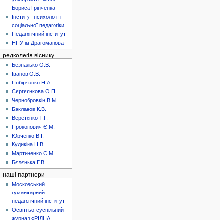
Бориса Грінченка
Інститут психології і
соціальної педагогіки
Педагогічний інститут
НПУ ім.Драгоманова
редколегія віснику
Безпалько О.В.
Іванов О.В.
Побірченко Н.А.
Сєргєєнкова О.П.
Чернобровкін В.М.
Бакланов К.В.
Веретенко Т.Г.
Прокопович Є.М.
Юрченко В.І.
Кудикіна Н.В.
Мартиненко С.М.
Бєлєнька Г.В.
наші партнери
Московський
гуманітарний
педагогічний інститут
Освітньо-суспільний
журнал «РІДНА