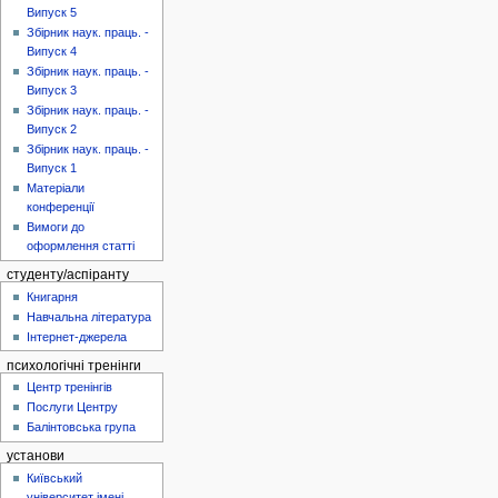
Випуск 5
Збірник наук. праць. -
Випуск 4
Збірник наук. праць. -
Випуск 3
Збірник наук. праць. -
Випуск 2
Збірник наук. праць. -
Випуск 1
Матеріали
конференції
Вимоги до
оформлення статті
студенту/аспіранту
Книгарня
Навчальна література
Інтернет-джерела
психологічні тренінги
Центр тренінгів
Послуги Центру
Балінтовська група
установи
Київський
університет імені