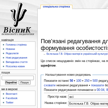
спеціальна сторінка
Пов'язані редагування дл
навігація
Головна сторінка
формування особистості
Новини
Редколегія
←
Бєлєнька Г.В. Образ матері в українській культур
Нові редагування
Це список нещодавніх змін на сторінках, на як
Випадкова стаття
шрифтом
.
Розсилка новин
пошук
Налаштування нових редагувань
Показати останні
50
•
100
•
250
•
500
редаг
сховати
незначні редагування •
показати
бо
ми в мережі
Показати редагування починаючи з
00:04, 
Вконтакті
Простір назв:
Facebook
Twitter
Назва сторінки: