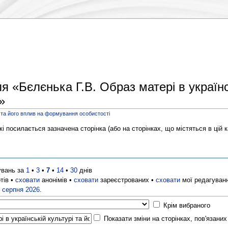
я «Бєлєнька Г.В. Образ матері в українс
»
і та його вплив на формування особистості
і посилається зазначена сторінка (або на сторінках, що містяться в цій ка
увань за
1
•
3
•
7
•
14
•
30
днів
тів •
сховати
анонімів •
сховати
зареєстрованих •
сховати
мої редагуван
8 серпня 2026
.
Крім вибраного
Показати зміни на сторінках, пов'язани