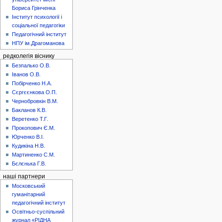
Бориса Грінченка
Інститут психології і
соціальної педагогіки
Педагогічний інститут
НПУ ім.Драгоманова
редколегія віснику
Безпалько О.В.
Іванов О.В.
Побірченко Н.А.
Сєргєєнкова О.П.
Чернобровкін В.М.
Бакланов К.В.
Веретенко Т.Г.
Прокопович Є.М.
Юрченко В.І.
Кудикіна Н.В.
Мартиненко С.М.
Бєлєнька Г.В.
наші партнери
Московський
гуманітарний
педагогічний інститут
Освітньо-суспільний
журнал «РІДНА