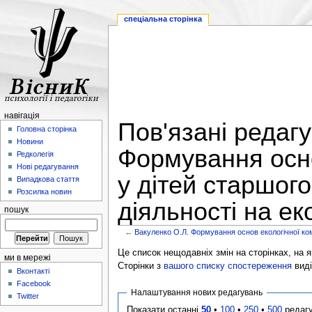
спеціальна сторінка
навігація
Пов'язані редаг
Головна сторінка
Новини
Формування осно
Редколегія
Нові редагування
у дітей старшого
Випадкова стаття
Розсилка новин
діяльності на ек
пошук
←
Вакуленко О.Л. Формування основ екологічної комп
Це список нещодавніх змін на сторінках, на як
ми в мережі
Сторінки з
вашого списку спостереження
виді
Вконтакті
Facebook
Налаштування нових редагувань
Twitter
Показати останні
50
•
100
•
250
•
500
редаг