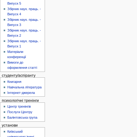
Випуск 5
Збірник наук. праць. -
Випуск 4
Збірник наук. праць. -
Випуск 3
Збірник наук. праць. -
Випуск 2
Збірник наук. праць. -
Випуск 1
Матеріали
конференції
Вимоги до
оформлення статті
студенту/аспіранту
Книгарня
Навчальна література
Інтернет-джерела
психологічні тренінги
Центр тренінгів
Послуги Центру
Балінтовська група
установи
Київський
університет імені