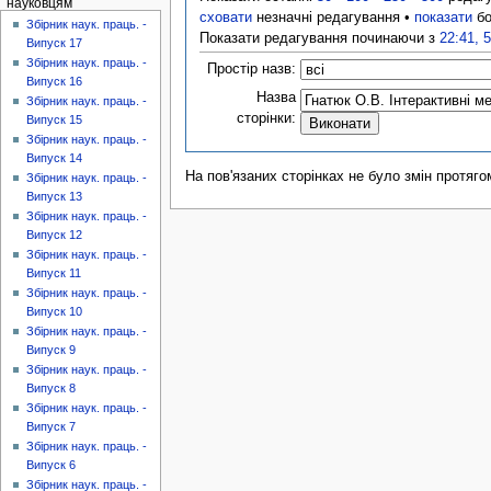
науковцям
сховати
незначні редагування •
показати
бо
Збірник наук. праць. -
Показати редагування починаючи з
22:41, 
Випуск 17
Збірник наук. праць. -
Простір назв:
Випуск 16
Назва
Збірник наук. праць. -
сторінки:
Випуск 15
Збірник наук. праць. -
Випуск 14
На пов'язаних сторінках не було змін протяго
Збірник наук. праць. -
Випуск 13
Збірник наук. праць. -
Випуск 12
Збірник наук. праць. -
Випуск 11
Збірник наук. праць. -
Випуск 10
Збірник наук. праць. -
Випуск 9
Збірник наук. праць. -
Випуск 8
Збірник наук. праць. -
Випуск 7
Збірник наук. праць. -
Випуск 6
Збірник наук. праць. -