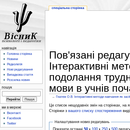
спеціальна сторінка
навігація
Пов'язані редаг
Головна сторінка
Новини
Інтерактивні мет
Редколегія
Нові редагування
подолання трудн
Випадкова стаття
Розсилка новин
мови в учнів по
пошук
←
Гнатюк О.В. Інтерактивні методи навчання як зас
Це список нещодавніх змін на сторінках, на як
ми в мережі
Сторінки з
вашого списку спостереження
виді
Вконтакті
Facebook
Налаштування нових редагувань
Twitter
Показати останні
50
•
100
•
250
•
500
редаг