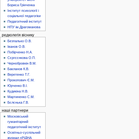
Бориса Грінченка
Інститут психології і
соціальної педагогіки
Педагогічний інститут
НПУ ім.Драгоманова
редколегія віснику
Безпалько О.В.
Іванов О.В.
Побірченко Н.А.
Сєргєєнкова О.П.
Чернобровкін В.М.
Бакланов К.В.
Веретенко Т.Г.
Прокопович Є.М.
Юрченко В.І.
Кудикіна Н.В.
Мартиненко С.М.
Бєлєнька Г.В.
наші партнери
Московський
гуманітарний
педагогічний інститут
Освітньо-суспільний
журнал «РІДНА