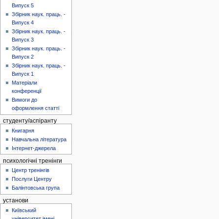
Випуск 5
Збірник наук. праць. -
Випуск 4
Збірник наук. праць. -
Випуск 3
Збірник наук. праць. -
Випуск 2
Збірник наук. праць. -
Випуск 1
Матеріали
конференції
Вимоги до
оформлення статті
студенту/аспіранту
Книгарня
Навчальна література
Інтернет-джерела
психологічні тренінги
Центр тренінгів
Послуги Центру
Балінтовська група
установи
Київський
університет імені