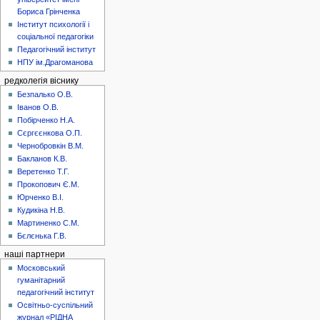
Бориса Грінченка
Інститут психології і
соціальної педагогіки
Педагогічний інститут
НПУ ім.Драгоманова
редколегія віснику
Безпалько О.В.
Іванов О.В.
Побірченко Н.А.
Сєргєєнкова О.П.
Чернобровкін В.М.
Бакланов К.В.
Веретенко Т.Г.
Прокопович Є.М.
Юрченко В.І.
Кудикіна Н.В.
Мартиненко С.М.
Бєлєнька Г.В.
наші партнери
Московський
гуманітарний
педагогічний інститут
Освітньо-суспільний
журнал «РІДНА