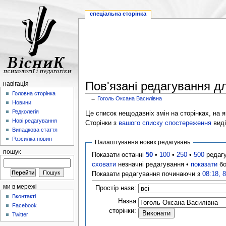
спеціальна сторінка
Пов'язані редагування д
навігація
Головна сторінка
←
Гоголь Оксана Василівна
Новини
Редколегія
Це список нещодавніх змін на сторінках, на як
Нові редагування
Сторінки з
вашого списку спостереження
виді
Випадкова стаття
Розсилка новин
Налаштування нових редагувань
пошук
Показати останні
50
•
100
•
250
•
500
редаг
сховати
незначні редагування •
показати
бо
Показати редагування починаючи з
08:18, 
ми в мережі
Простір назв:
Вконтакті
Назва
Facebook
сторінки:
Twitter