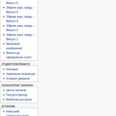
Випуск 5
Збірник наук. праць. -
Випуск 4
Збірник наук. праць. -
Випуск 3
Збірник наук. праць. -
Випуск 2
Збірник наук. праць. -
Випуск 1
Матеріали
конференції
Вимоги до
оформлення статті
студенту/аспіранту
Книгарня
Навчальна література
Інтернет-джерела
психологічні тренінги
Центр тренінгів
Послуги Центру
Балінтовська група
установи
Київський
університет імені