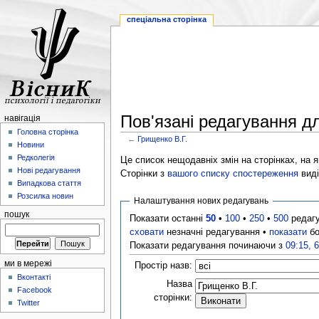
спеціальна сторінка
Пов'язані редагування д
навігація
Головна сторінка
←
Грищенко В.Г.
Новини
Редколегія
Це список нещодавніх змін на сторінках, на як
Нові редагування
Сторінки з
вашого списку спостереження
виді
Випадкова стаття
Розсилка новин
Налаштування нових редагувань
пошук
Показати останні
50
•
100
•
250
•
500
редаг
сховати
незначні редагування •
показати
бо
Показати редагування починаючи з
09:15, 
ми в мережі
Простір назв:
Вконтакті
Назва
Facebook
сторінки:
Twitter