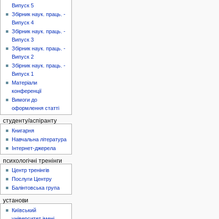
Випуск 5
Збірник наук. праць. -
Випуск 4
Збірник наук. праць. -
Випуск 3
Збірник наук. праць. -
Випуск 2
Збірник наук. праць. -
Випуск 1
Матеріали
конференції
Вимоги до
оформлення статті
студенту/аспіранту
Книгарня
Навчальна література
Інтернет-джерела
психологічні тренінги
Центр тренінгів
Послуги Центру
Балінтовська група
установи
Київський
університет імені