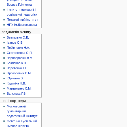
Бориса Грінченка
Інститут психології і
соціальної педагогіки
Педагогічний інститут
НПУ ім.Драгоманова
редколегія віснику
Безпалько О.В.
Іванов О.В.
Побірченко Н.А.
Сєргєєнкова О.П.
Чернобровкін В.М.
Бакланов К.В.
Веретенко Т.Г.
Прокопович Є.М.
Юрченко В.І.
Кудикіна Н.В.
Мартиненко С.М.
Бєлєнька Г.В.
наші партнери
Московський
гуманітарний
педагогічний інститут
Освітньо-суспільний
журнал «РІДНА