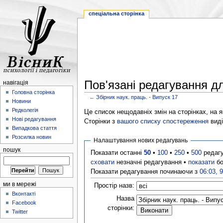
спеціальна сторінка
Пов'язані редагування дл
навігація
Головна сторінка
←
Збірник наук. праць. - Випуск 17
Новини
Редколегія
Це список нещодавніх змін на сторінках, на як
Нові редагування
Сторінки з
вашого списку спостереження
виді
Випадкова стаття
Розсилка новин
Налаштування нових редагувань
пошук
Показати останні
50
•
100
•
250
•
500
редаг
сховати
незначні редагування •
показати
бо
Показати редагування починаючи з
06:03, 
ми в мережі
Простір назв:
Вконтакті
Назва
Facebook
сторінки:
Twitter