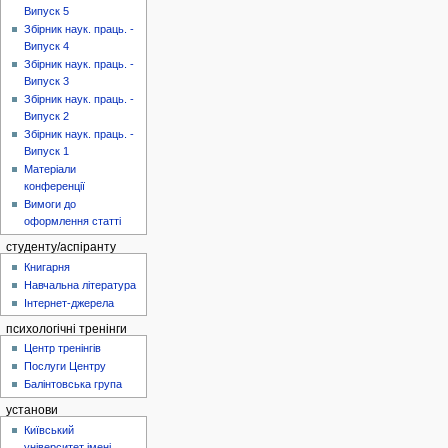
Випуск 5
Збірник наук. праць. -
Випуск 4
Збірник наук. праць. -
Випуск 3
Збірник наук. праць. -
Випуск 2
Збірник наук. праць. -
Випуск 1
Матеріали
конференції
Вимоги до
оформлення статті
студенту/аспіранту
Книгарня
Навчальна література
Інтернет-джерела
психологічні тренінги
Центр тренінгів
Послуги Центру
Балінтовська група
установи
Київський
університет імені