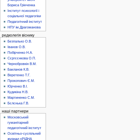
Бориса Грінченка
Інститут психології і
соціальної педагогіки
Педагогічний інститут
НПУ ім.Драгоманова
редколегія віснику
Безпалько О.В.
Іванов О.В.
Побірченко Н.А.
Сєргєєнкова О.П.
Чернобровкін В.М.
Бакланов К.В.
Веретенко Т.Г.
Прокопович Є.М.
Юрченко В.І.
Кудикіна Н.В.
Мартиненко С.М.
Бєлєнька Г.В.
наші партнери
Московський
гуманітарний
педагогічний інститут
Освітньо-суспільний
журнал «РІДНА