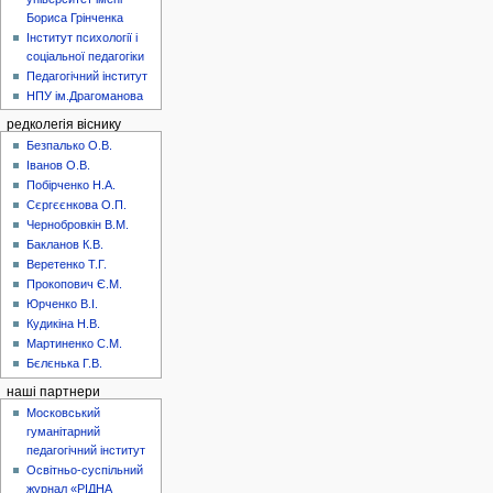
Бориса Грінченка
Інститут психології і
соціальної педагогіки
Педагогічний інститут
НПУ ім.Драгоманова
редколегія віснику
Безпалько О.В.
Іванов О.В.
Побірченко Н.А.
Сєргєєнкова О.П.
Чернобровкін В.М.
Бакланов К.В.
Веретенко Т.Г.
Прокопович Є.М.
Юрченко В.І.
Кудикіна Н.В.
Мартиненко С.М.
Бєлєнька Г.В.
наші партнери
Московський
гуманітарний
педагогічний інститут
Освітньо-суспільний
журнал «РІДНА