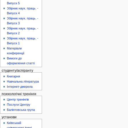
Випуск 5
Збірник наук. праць. -
Випуск 4
Збірник наук. праць. -
Випуск 3
Збірник наук. праць. -
Випуск 2
Збірник наук. праць. -
Випуск 1
Матеріали
конференції
Вимоги до
оформлення статті
студенту/аспіранту
Книгарня
Навчальна література
Інтернет-джерела
психологічні тренінги
Центр тренінгів
Послуги Центру
Балінтовська група
установи
Київський
університет імені