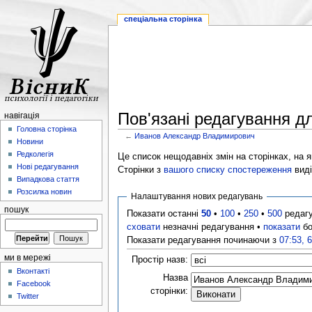
спеціальна сторінка
Пов'язані редагування 
навігація
Головна сторінка
←
Иванов Александр Владимирович
Новини
Редколегія
Це список нещодавніх змін на сторінках, на як
Нові редагування
Сторінки з
вашого списку спостереження
виді
Випадкова стаття
Розсилка новин
Налаштування нових редагувань
пошук
Показати останні
50
•
100
•
250
•
500
редаг
сховати
незначні редагування •
показати
бо
Показати редагування починаючи з
07:53, 
ми в мережі
Простір назв:
Вконтакті
Назва
Facebook
сторінки:
Twitter