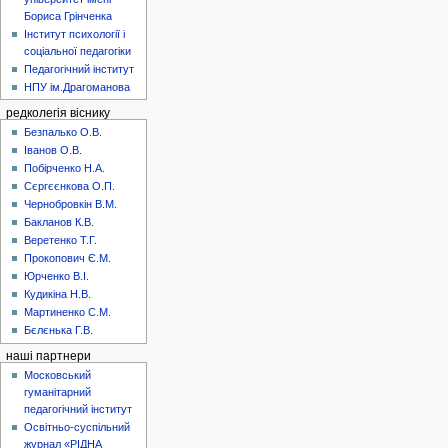
Бориса Грінченка
Інститут психології і
соціальної педагогіки
Педагогічний інститут
НПУ ім.Драгоманова
редколегія віснику
Безпалько О.В.
Іванов О.В.
Побірченко Н.А.
Сєргєєнкова О.П.
Чернобровкін В.М.
Бакланов К.В.
Веретенко Т.Г.
Прокопович Є.М.
Юрченко В.І.
Кудикіна Н.В.
Мартиненко С.М.
Бєлєнька Г.В.
наші партнери
Московський
гуманітарний
педагогічний інститут
Освітньо-суспільний
журнал «РІДНА