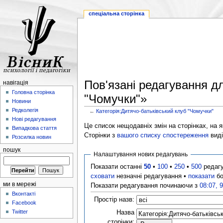
спеціальна сторінка
Пов'язані редагування дл
навігація
Головна сторінка
"Чомучки"»
Новини
Редколегія
←
Категорія:Дитячо-батьківський клуб "Чомучки"
Нові редагування
Це список нещодавніх змін на сторінках, на як
Випадкова стаття
Сторінки з
вашого списку спостереження
виді
Розсилка новин
пошук
Налаштування нових редагувань
Показати останні
50
•
100
•
250
•
500
редаг
сховати
незначні редагування •
показати
бо
ми в мережі
Показати редагування починаючи з
08:07, 
Вконтакті
Простір назв:
Facebook
Twitter
Назва
сторінки: