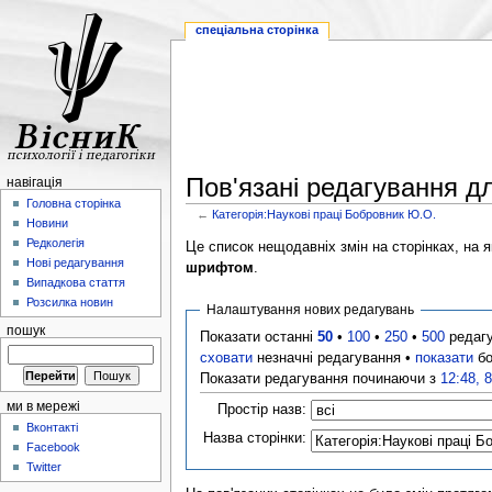
спеціальна сторінка
Пов'язані редагування д
навігація
Головна сторінка
←
Категорія:Наукові праці Бобровник Ю.О.
Новини
Редколегія
Це список нещодавніх змін на сторінках, на як
Нові редагування
шрифтом
.
Випадкова стаття
Розсилка новин
Налаштування нових редагувань
пошук
Показати останні
50
•
100
•
250
•
500
редаг
сховати
незначні редагування •
показати
бо
Показати редагування починаючи з
12:48, 
ми в мережі
Простір назв:
Вконтакті
Назва сторінки:
Facebook
Twitter