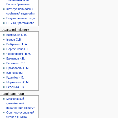
Бориса Грінченка
Інститут психології і
соціальної педагогіки
Педагогічний інститут
НПУ ім.Драгоманова
редколегія віснику
Безпалько О.В.
Іванов О.В.
Побірченко Н.А.
Сєргєєнкова О.П.
Чернобровкін В.М.
Бакланов К.В.
Веретенко Т.Г.
Прокопович Є.М.
Юрченко В.І.
Кудикіна Н.В.
Мартиненко С.М.
Бєлєнька Г.В.
наші партнери
Московський
гуманітарний
педагогічний інститут
Освітньо-суспільний
журнал «РІДНА