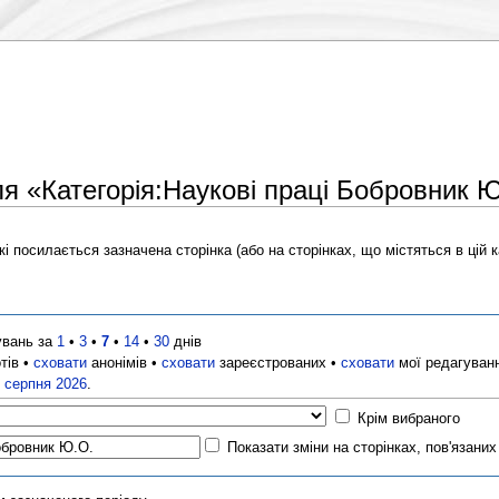
ля «Категорія:Наукові праці Бобровник 
і посилається зазначена сторінка (або на сторінках, що містяться в цій ка
увань за
1
•
3
•
7
•
14
•
30
днів
тів •
сховати
анонімів •
сховати
зареєстрованих •
сховати
мої редагуван
8 серпня 2026
.
Крім вибраного
Показати зміни на сторінках, пов'язани