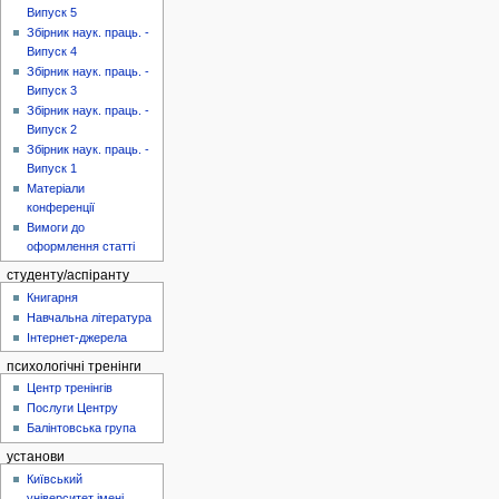
Випуск 5
Збірник наук. праць. -
Випуск 4
Збірник наук. праць. -
Випуск 3
Збірник наук. праць. -
Випуск 2
Збірник наук. праць. -
Випуск 1
Матеріали
конференції
Вимоги до
оформлення статті
студенту/аспіранту
Книгарня
Навчальна література
Інтернет-джерела
психологічні тренінги
Центр тренінгів
Послуги Центру
Балінтовська група
установи
Київський
університет імені