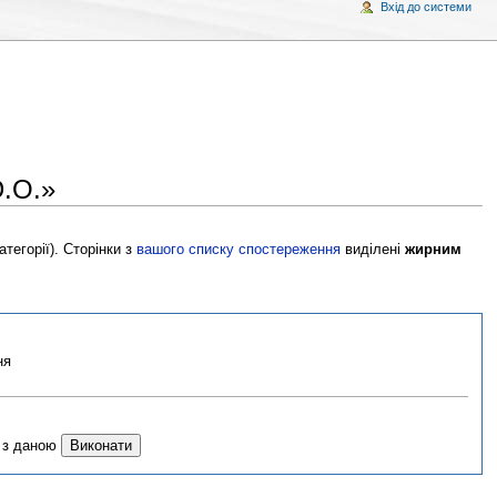
Вхід до системи
Ю.О.»
тегорії). Сторінки з
вашого списку спостереження
виділені
жирним
ня
х з даною