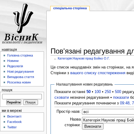
спеціальна сторінка
Пов'язані редагування дл
навігація
Головна сторінка
←
Категорія:Наукові праці Бойко О.Г.
Новини
Редколегія
Це список нещодавніх змін на сторінках, на як
Нові редагування
Сторінки з
вашого списку спостереження
виді
Випадкова стаття
Розсилка новин
Налаштування нових редагувань
пошук
Показати останні
50
•
100
•
250
•
500
редаг
сховати
незначні редагування •
показати
бо
Показати редагування починаючи з
09:48, 
ми в мережі
Простір назв:
Вконтакті
Назва
Facebook
сторінки:
Twitter