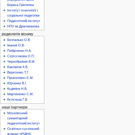
Бориса Грінченка
Інститут психології і
соціальної педагогіки
Педагогічний інститут
НПУ ім.Драгоманова
редколегія віснику
Безпалько О.В.
Іванов О.В.
Побірченко Н.А.
Сєргєєнкова О.П.
Чернобровкін В.М.
Бакланов К.В.
Веретенко Т.Г.
Прокопович Є.М.
Юрченко В.І.
Кудикіна Н.В.
Мартиненко С.М.
Бєлєнька Г.В.
наші партнери
Московський
гуманітарний
педагогічний інститут
Освітньо-суспільний
журнал «РІДНА