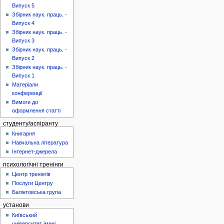
Випуск 5
Збірник наук. праць. -
Випуск 4
Збірник наук. праць. -
Випуск 3
Збірник наук. праць. -
Випуск 2
Збірник наук. праць. -
Випуск 1
Матеріали
конференції
Вимоги до
оформлення статті
студенту/аспіранту
Книгарня
Навчальна література
Інтернет-джерела
психологічні тренінги
Центр тренінгів
Послуги Центру
Балінтовська група
установи
Київський
університет імені