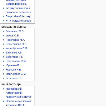
Бориса Грінченка
Інститут психології і
соціальної педагогіки
Педагогічний інститут
НПУ ім.Драгоманова
редколегія віснику
Безпалько О.В.
Іванов О.В.
Побірченко Н.А.
Сєргєєнкова О.П.
Чернобровкін В.М.
Бакланов К.В.
Веретенко Т.Г.
Прокопович Є.М.
Юрченко В.І.
Кудикіна Н.В.
Мартиненко С.М.
Бєлєнька Г.В.
наші партнери
Московський
гуманітарний
педагогічний інститут
Освітньо-суспільний
журнал «РІДНА