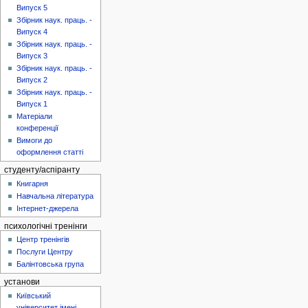
Випуск 5
Збірник наук. праць. -
Випуск 4
Збірник наук. праць. -
Випуск 3
Збірник наук. праць. -
Випуск 2
Збірник наук. праць. -
Випуск 1
Матеріали
конференції
Вимоги до
оформлення статті
студенту/аспіранту
Книгарня
Навчальна література
Інтернет-джерела
психологічні тренінги
Центр тренінгів
Послуги Центру
Балінтовська група
установи
Київський
університет імені