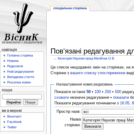
спеціальна сторінка
Пов'язані редагування дл
навігація
Головна сторінка
←
Категорія:Наукові праці Матійчак О.В.
Новини
Редколегія
Це список нещодавніх змін на сторінках, на як
Нові редагування
Сторінки з
вашого списку спостереження
виді
Випадкова стаття
Розсилка новин
Налаштування нових редагувань
пошук
Показати останні
50
•
100
•
250
•
500
редаг
сховати
незначні редагування •
показати
бо
Показати редагування починаючи з
16:05, 
ми в мережі
Простір назв:
Вконтакті
Назва
Facebook
сторінки:
Twitter