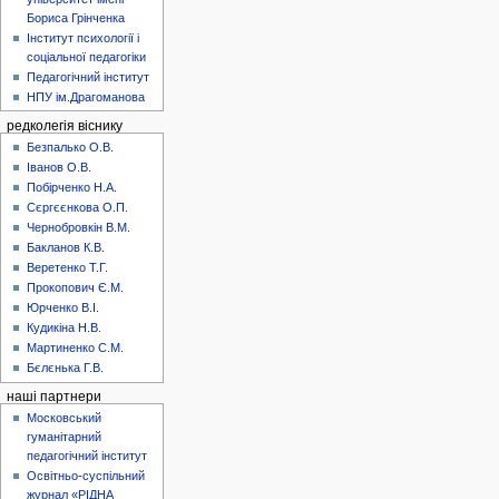
Бориса Грінченка
Інститут психології і
соціальної педагогіки
Педагогічний інститут
НПУ ім.Драгоманова
редколегія віснику
Безпалько О.В.
Іванов О.В.
Побірченко Н.А.
Сєргєєнкова О.П.
Чернобровкін В.М.
Бакланов К.В.
Веретенко Т.Г.
Прокопович Є.М.
Юрченко В.І.
Кудикіна Н.В.
Мартиненко С.М.
Бєлєнька Г.В.
наші партнери
Московський
гуманітарний
педагогічний інститут
Освітньо-суспільний
журнал «РІДНА