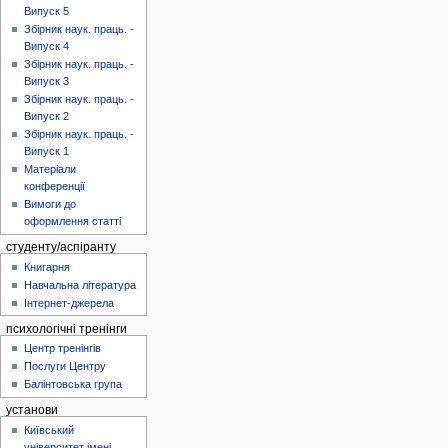
Випуск 5
Збірник наук. праць. -
Випуск 4
Збірник наук. праць. -
Випуск 3
Збірник наук. праць. -
Випуск 2
Збірник наук. праць. -
Випуск 1
Матеріали
конференції
Вимоги до
оформлення статті
студенту/аспіранту
Книгарня
Навчальна література
Інтернет-джерела
психологічні тренінги
Центр тренінгів
Послуги Центру
Балінтовська група
установи
Київський
університет імені