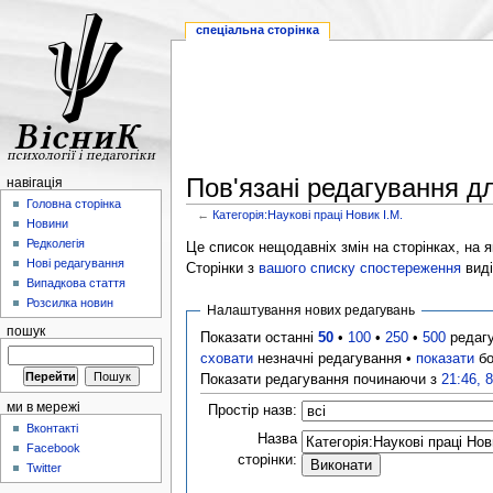
спеціальна сторінка
Пов'язані редагування дл
навігація
Головна сторінка
←
Категорія:Наукові праці Новик І.М.
Новини
Редколегія
Це список нещодавніх змін на сторінках, на як
Нові редагування
Сторінки з
вашого списку спостереження
виді
Випадкова стаття
Розсилка новин
Налаштування нових редагувань
пошук
Показати останні
50
•
100
•
250
•
500
редаг
сховати
незначні редагування •
показати
бо
Показати редагування починаючи з
21:46, 
ми в мережі
Простір назв:
Вконтакті
Назва
Facebook
сторінки:
Twitter