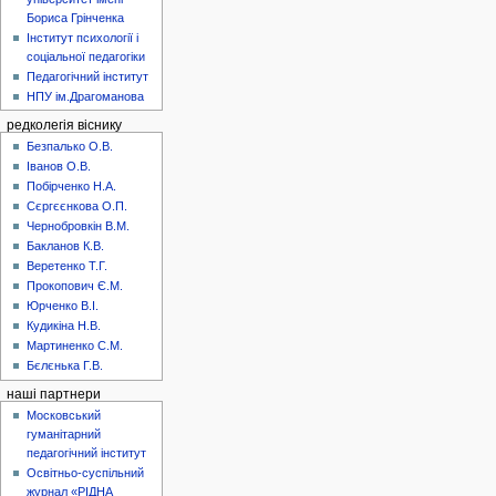
Бориса Грінченка
Інститут психології і
соціальної педагогіки
Педагогічний інститут
НПУ ім.Драгоманова
редколегія віснику
Безпалько О.В.
Іванов О.В.
Побірченко Н.А.
Сєргєєнкова О.П.
Чернобровкін В.М.
Бакланов К.В.
Веретенко Т.Г.
Прокопович Є.М.
Юрченко В.І.
Кудикіна Н.В.
Мартиненко С.М.
Бєлєнька Г.В.
наші партнери
Московський
гуманітарний
педагогічний інститут
Освітньо-суспільний
журнал «РІДНА