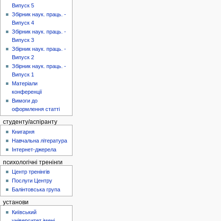
Випуск 5
Збірник наук. праць. -
Випуск 4
Збірник наук. праць. -
Випуск 3
Збірник наук. праць. -
Випуск 2
Збірник наук. праць. -
Випуск 1
Матеріали
конференції
Вимоги до
оформлення статті
студенту/аспіранту
Книгарня
Навчальна література
Інтернет-джерела
психологічні тренінги
Центр тренінгів
Послуги Центру
Балінтовська група
установи
Київський
університет імені