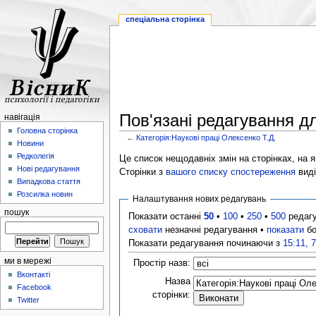
спеціальна сторінка
Пов'язані редагування дл
навігація
Головна сторінка
←
Категорія:Наукові праці Олексенко Т.Д.
Новини
Редколегія
Це список нещодавніх змін на сторінках, на як
Нові редагування
Сторінки з
вашого списку спостереження
виді
Випадкова стаття
Розсилка новин
Налаштування нових редагувань
пошук
Показати останні
50
•
100
•
250
•
500
редаг
сховати
незначні редагування •
показати
бо
Показати редагування починаючи з
15:11, 
ми в мережі
Простір назв:
Вконтакті
Назва
Facebook
сторінки:
Twitter