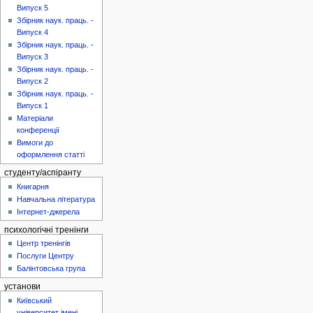
Випуск 5
Збірник наук. праць. -
Випуск 4
Збірник наук. праць. -
Випуск 3
Збірник наук. праць. -
Випуск 2
Збірник наук. праць. -
Випуск 1
Матеріали
конференції
Вимоги до
оформлення статті
студенту/аспіранту
Книгарня
Навчальна література
Інтернет-джерела
психологічні тренінги
Центр тренінгів
Послуги Центру
Балінтовська група
установи
Київський
університет імені