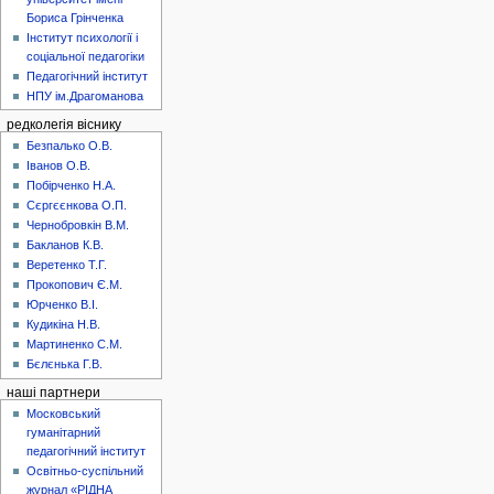
Бориса Грінченка
Інститут психології і
соціальної педагогіки
Педагогічний інститут
НПУ ім.Драгоманова
редколегія віснику
Безпалько О.В.
Іванов О.В.
Побірченко Н.А.
Сєргєєнкова О.П.
Чернобровкін В.М.
Бакланов К.В.
Веретенко Т.Г.
Прокопович Є.М.
Юрченко В.І.
Кудикіна Н.В.
Мартиненко С.М.
Бєлєнька Г.В.
наші партнери
Московський
гуманітарний
педагогічний інститут
Освітньо-суспільний
журнал «РІДНА