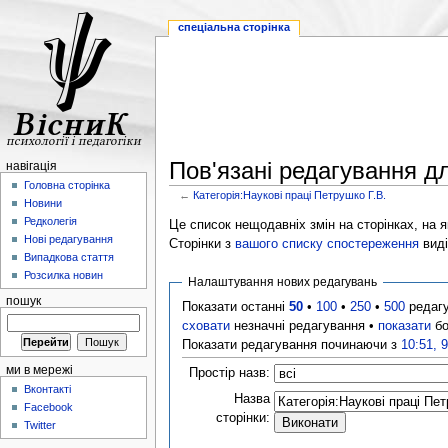
спеціальна сторінка
Пов'язані редагування дл
навігація
Головна сторінка
←
Категорія:Наукові праці Петрушко Г.В.
Новини
Редколегія
Це список нещодавніх змін на сторінках, на як
Нові редагування
Сторінки з
вашого списку спостереження
виді
Випадкова стаття
Розсилка новин
Налаштування нових редагувань
пошук
Показати останні
50
•
100
•
250
•
500
редаг
сховати
незначні редагування •
показати
бо
Показати редагування починаючи з
10:51, 
ми в мережі
Простір назв:
Вконтакті
Назва
Facebook
сторінки:
Twitter